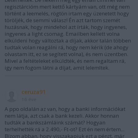
regisztárcióm mert kettő kártyám van, ott még nem
történt a leemelés, rögtön irtam egy üzenetett hogy
töröljék, de semmi válasz! Én azt tartom szemét
huzásnak, hogy mindehol azt írták, hogy ingyenes,
ingyenes a light csomag. Emailben kellett volna
elküldeni hogy változtak a díjak, akkor talán többen
tudtak volan reagálni rá, hogy nem kérik (de ahogy
olvastam itt, ez se segített volna), és nem üzentben.
Mivel a feltételeket elküldték, és nem regaltam rá,
igy nem fogom látni a díjat, amit lelemltek.
ceruza91
16 éve
A ppo oldalán az van, hogy a banki információkat
nem látja, azt csak a bank kezeli. Akkor honnan
tudták a bankszámláink számát? Hogyan
terhelhették rá a 2.490,- Ft-ot? Ezt én nem értem...
Bízom abban, hogy visszakapjuk ezt a pénzt, már