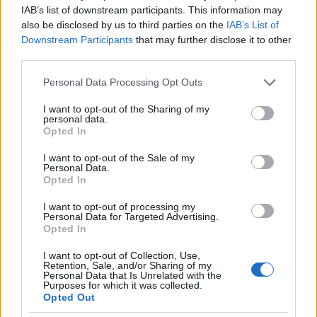
IAB’s list of downstream participants. This information may
also be disclosed by us to third parties on the
IAB’s List of
Downstream Participants
that may further disclose it to other
third parties.
Patikából turkáló: használt
vércukorszintmérőt adtak el újnak
Please note that this website/app uses one or more Google
Personal Data Processing Opt Outs
services and may gather and store information including but
not limited to your visit or usage behaviour. You may click to
I want to opt-out of the Sharing of my
personal data.
grant or deny consent to Google and its third-party tags to
Amikor hetek óta otthon ülsz a
Opted In
karanténban, de a futár szerint sosem
use your data for below specified purposes in below Google
voltál otthon
consent section.
I want to opt-out of the Sale of my
Personal Data.
Opted In
Varázslatos időutazás a Digi
I want to opt-out of processing my
Personal Data for Targeted Advertising.
ügyfélszolgálatán
Opted In
I want to opt-out of Collection, Use,
Retention, Sale, and/or Sharing of my
Personal Data that Is Unrelated with the
Duzzogott az üzletvezető, most meg
Purposes for which it was collected.
mosogathatok kézzel
Opted Out