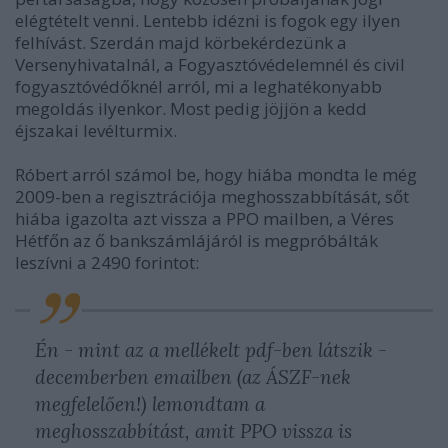
elégtételt venni. Lentebb idézni is fogok egy ilyen
felhívást. Szerdán majd körbekérdezünk a
Versenyhivatalnál, a Fogyasztóvédelemnél és civil
fogyasztóvédőknél arról, mi a leghatékonyabb
megoldás ilyenkor. Most pedig jöjjön a kedd
éjszakai levélturmix.
Róbert arról számol be, hogy hiába mondta le még
2009-ben a regisztrációja meghosszabbítását, sőt
hiába igazolta azt vissza a PPO mailben, a Véres
Hétfőn az ő bankszámlájáról is megpróbálták
leszívni a 2490 forintot:
Én - mint az a mellékelt pdf-ben látszik -
decemberben emailben (az ÁSZF-nek
megfelelően!) lemondtam a
meghosszabbítást, amit PPO vissza is