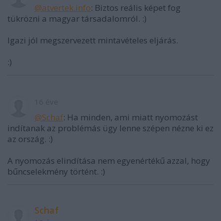
@atvertek.info
: Biztos reális képet fog
tükrözni a magyar társadalomról. :)
Igazi jól megszervezett mintavételes eljárás.
:)
16 éve
@Schaf
: Ha minden, ami miatt nyomozást
indítanak az problémás ügy lenne szépen nézne ki ez
az ország. :)
A nyomozás elindítása nem egyenértékű azzal, hogy
bűncselekmény történt. :)
Schaf