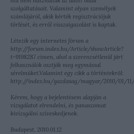
óta nem használták az adott oldal
szolgáltatásait. Valamint olyan személyek
számlájáról, akik kérték regisztrációjuk
törlését, és erről visszaigazolást is kaptak.
Létezik egy internetes fórum a
http://forum.index.hu/Article/showArticle?
t=9198287 címen, ahol a szerencsétlenül járt
felhasználók osztják meg egymással
sérelmüket.Valamint egy cikk a történtekről:
http://index.hu/gazdasag/magyar/2010/01/11
Kérem, hogy a bejelentésem alapján a
vizsgálatot elrendelni, és panaszomat
kivizsgálni szíveskedjenek.
Budapest, 2010.01.12