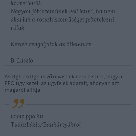
közvetlenül.
Nagyon jóhiszeműnek kell lenni, ha nem
akarjuk a rosszhiszeműséget feltételezni
róluk.
Kérlek reagáljatok az ötletemre,
B. László
Asdfgh asdfgh nevű olvasónk nem hiszi el, hogy a
PPO úgy kezeli az ügyfelek adatait, ahogyan azt
magáról állítja:
www.ppo.hu
Tudázbázis/Bankártyákról