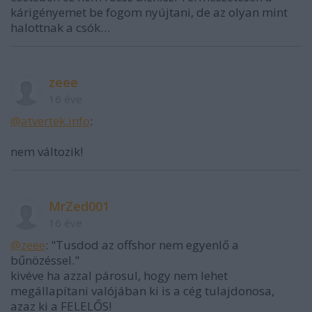
kárigényemet be fogom nyújtani, de az olyan mint
halottnak a csók…
zeee
16 éve
@atvertek.info
:
nem változik!
MrZed001
16 éve
@zeee
: "Tusdod az offshor nem egyenlő a
bűnözéssel."
kivéve ha azzal párosul, hogy nem lehet
megállapítani valójában ki is a cég tulajdonosa,
azaz ki a FELELŐS!