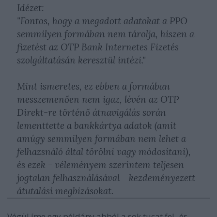
Idézet:
"Fontos, hogy a megadott adatokat a PPO
semmilyen formában nem tárolja, hiszen a
fizetést az OTP Bank Internetes Fizetés
szolgáltatásán keresztül intézi."
Mint ismeretes, ez ebben a formában
messzemenően nem igaz, lévén az OTP
Direkt-re történő átnavigálás során
lementtette a bankkártya adatok (amit
amúgy semmilyen formában nem lehet a
felhazsnáló által törölni vagy módosítani),
és ezek - véleményem szerintem teljesen
jogtalan felhasználásával - kezdeményezett
átutalási megbizásokat.
Végül íme egy példány abból a sok tucat fel- és