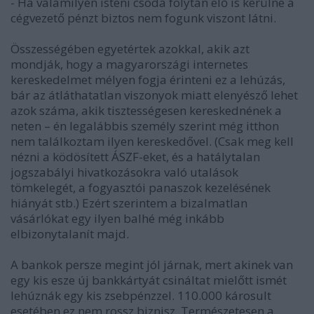
- Ha valamilyen isteni csoda folytán elő is kerülne a
cégvezető pénzt biztos nem fogunk viszont látni.
Összességében egyetértek azokkal, akik azt
mondják, hogy a magyarországi internetes
kereskedelmet mélyen fogja érinteni ez a lehúzás,
bár az átláthatatlan viszonyok miatt elenyésző lehet
azok száma, akik tisztességesen kereskednének a
neten – én legalábbis személy szerint még itthon
nem találkoztam ilyen kereskedővel. (Csak meg kell
nézni a ködösített ÁSZF-eket, és a hatálytalan
jogszabályi hivatkozásokra való utalások
tömkelegét, a fogyasztói panaszok kezelésének
hiányát stb.) Ezért szerintem a bizalmatlan
vásárlókat egy ilyen balhé még inkább
elbizonytalanít majd.
A bankok persze megint jól járnak, mert akinek van
egy kis esze új bankkártyát csináltat mielőtt ismét
lehúznák egy kis zsebpénzzel. 110.000 károsult
esetében ez nem rossz biznisz. Természetesen a