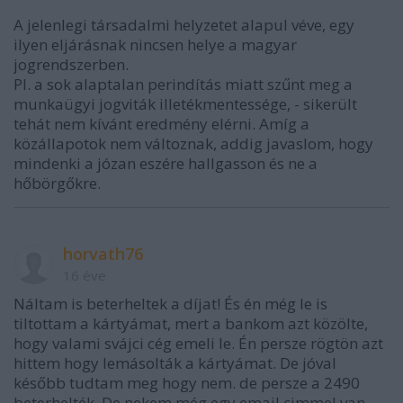
A jelenlegi társadalmi helyzetet alapul véve, egy
ilyen eljárásnak nincsen helye a magyar
jogrendszerben.
Pl. a sok alaptalan perindítás miatt szűnt meg a
munkaügyi jogviták illetékmentessége, - sikerült
tehát nem kívánt eredmény elérni. Amíg a
közállapotok nem változnak, addig javaslom, hogy
mindenki a józan eszére hallgasson és ne a
hőbörgőkre.
horvath76
16 éve
Náltam is beterheltek a díjat! És én még le is
tiltottam a kártyámat, mert a bankom azt közölte,
hogy valami svájci cég emeli le. Én persze rögtön azt
hittem hogy lemásolták a kártyámat. De jóval
később tudtam meg hogy nem. de persze a 2490
beterhelték. De nekem még egy email cimmel van