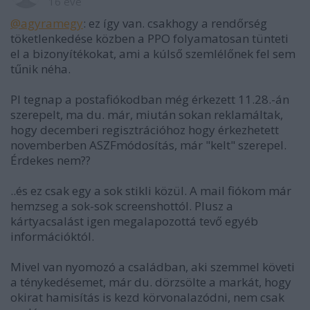
16 éve
@agyramegy
: ez így van. csakhogy a rendőrség
töketlenkedése közben a PPO folyamatosan tünteti
el a bizonyítékokat, ami a kúlső szemlélőnek fel sem
tűnik néha.
Pl tegnap a postafiókodban még érkezett 11.28.-án
szerepelt, ma du. már, miután sokan reklamáltak,
hogy decemberi regisztrációhoz hogy érkezhetett
novemberben ASZFmódosítás, már "kelt" szerepel.
Érdekes nem??
..és ez csak egy a sok stikli közül. A mail fiókom már
hemzseg a sok-sok screenshottól. Plusz a
kártyacsalást igen megalapozottá tevő egyéb
információktól.
Mivel van nyomozó a családban, aki szemmel követi
a ténykedésemet, már du. dörzsölte a markát, hogy
okirat hamisítás is kezd körvonalazódni, nem csak