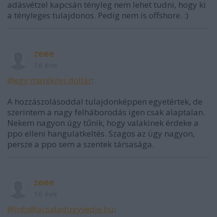
adásvétzel kapcsán tényleg nem lehet tudni, hogy ki
a tényleges tulajdonos. Pedig nem is offshore. :)
zeee
16 éve
@egy maréknyi dollár
:
A hozzászolásoddal tulajdonképpen egyetértek, de
szerintem a nagy felháborodás igen csak alaptalan.
Nekem nagyon úgy tűnik, hogy valakinek érdeke a
ppo elleni hangulatkeltés. Szagos az ügy nagyon,
persze a ppo sem a szentek társasága.
zeee
16 éve
@info@acsaladugyvedje.hu
: