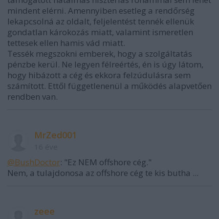
mindent elérni. Amennyiben esetleg a rendőrség
lekapcsolná az oldalt, feljelentést tennék ellenük
gondatlan károkozás miatt, valamint ismeretlen
tettesek ellen hamis vád miatt.
Tessék megszokni emberek, hogy a szolgáltatás
pénzbe kerül. Ne legyen félreértés, én is úgy látom,
hogy hibázott a cég és ekkora felzúdulásra sem
számított. Ettől függetlenenül a működés alapvetően
rendben van.
MrZed001
16 éve
@BushDoctor
: "Ez NEM offshore cég."
Nem, a tulajdonosa az offshore cég te kis butha ...
zeee