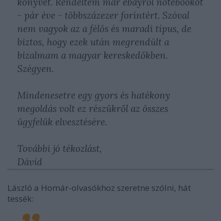
könyvet. Rendeltem már ebayről notebookot
- pár éve - többszázezer forintért. Szóval
nem vagyok az a félős és maradi típus, de
biztos, hogy ezek után megrendült a
bizalmam a magyar kereskedőkben.
Szégyen.
Mindenesetre egy gyors és hatékony
megoldás volt ez részükről az összes
ügyfelük elvesztésére.
További jó tékozlást,
Dávid
László a Homár-olvasókhoz szeretne szólni, hát
tessék: