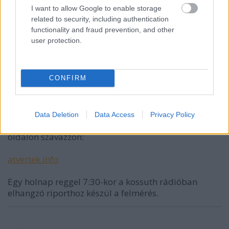
I want to allow Google to enable storage
related to security, including authentication
functionality and fraud prevention, and other
user protection.
CONFIRM
Schaf
16 éve
Data Deletion
Data Access
Privacy Policy
Kérünk mindenkit, hogy ezen a portálon jobb
oldalon szavazzon:
atvertek.info
Egy holnap reggel 7:30-kor a kossuth rádióban
elhangzó riporthoz készül a felmérés.