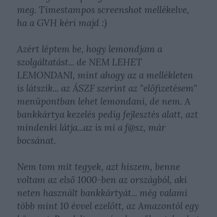
meg. Timestampos screenshot mellékelve,
ha a GVH kéri majd :)
Azért léptem be, hogy lemondjam a
szolgáltatást... de NEM LEHET
LEMONDANI, mint ahogy az a mellékleten
is látszik... az ÁSZF szerint az "előfizetésem"
menüpontban lehet lemondani, de nem. A
bankkártya kezelés pedig fejlesztés alatt, azt
mindenki látja...az is mi a f@sz, már
bocsánat.
Nem tom mit tegyek, azt hiszem, benne
voltam az első 1000-ben az országból, aki
neten használt bankkártyát... még valami
több mint 10 évvel ezelőtt, az Amazontól egy