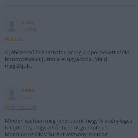
zeee
16 éve
@Schaf
:
A jóhiszemű felhasználók pedig a ppo mellett szóló
bizonyítékokat juttatja el ugyanoda. Majd
meglátjuk..
zeee
16 éve
@MrZed001
:
Minden esetben meg lehet tudni, hogy ki a tényleges
tulajdonos, - egyszerűbb, mint gondolnád...
Mondjuk az OMV Surgut részvény-csomag