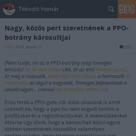
Tékozló Homár
Nagy, közös pert szeretnének a PPO-
botrány károsultjai
szily
•
2010. január 13.
252
(Nem tudja, mi az a PPO-botrány meg tömeges
lehúzás?
Itt az első Index
-cikk, itt az első
Homár-poszt
,
itt meg a második,
keddi információkkal
, a harmadik
itt
olvasható
, és végül a negyedik, Tömeges feljelentések a
rendőrségen... címmel
ide kattintva érhető el
.)
Friss hírek a PPO-gate-ről: több olvasónk is arról
számolt be, hogy a ppo.hu nem engedi törölni a
profiljukat és a regisztrációjukat. A levelesládánkat
áttúrva úgy tűnik, hogy a károsultak közül egyre
többen szeretnének összeállni valamilyen
pertársaságba, hogy közösen próbáljanak jogi