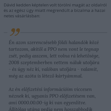
Dávid kedden képtelen volt törölni magát az oldalról
és az egész ügy miatt megrendült a bizalma a hazai
netes vásárlásban:
Én azon szerencsésebb földi halandók közé
tartozom, akitől a PPO nem vont le tegnap
zsét, pedig asszem, lett volna rá lehetősége,
2008 szeptemberben vettem náluk utoljára
- és úgy néz ki, valóban utoljára - valamit,
még az azóta is létező kártyámmal.
Az én előfizetési információim viccesen
néznek ki, ugyanis PPO előfizetésem van,
ami 0000.00.00-ig ki van egyenlítve.
Állítólag utána pedig nem hosszabbodik