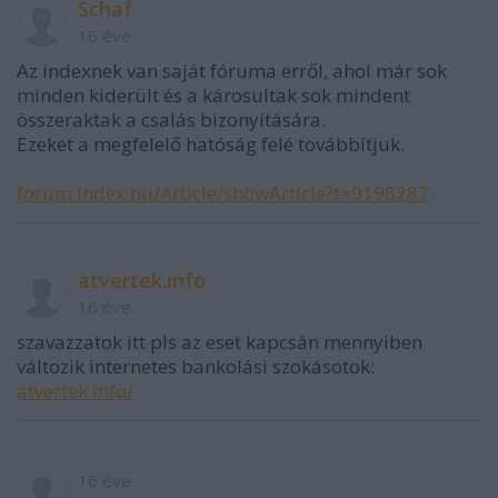
Schaf
16 éve
Az indexnek van saját fóruma erről, ahol már sok
minden kiderült és a károsultak sok mindent
összeraktak a csalás bizonyítására.
Ezeket a megfelelő hatóság felé továbbítjuk.
forum.index.hu/Article/showArticle?t=9198287
atvertek.info
16 éve
szavazzatok itt pls az eset kapcsán mennyiben
változik internetes bankolási szokásotok:
atvertek.info/
16 éve