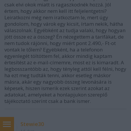
csak elvi okok miatt is ragaszkodnék hozzá. Jól
értem, hogy akkor nem kell itt feljelentgetni?
Leiratkozni még nem iratkoztam le, mert úgy
gondolom, hogy várok egy kicsit, írtam nekik, hátha
válaszolnak. Egyébként az tudja valaki, hogy hogyan
jött össze ez a összeg? Én nézegettem a tarifákat, de
nem tudok rájönni, hogy miért pont 2.490,- Ft-ot
vontak le tőlem? Egyébként, ha a telefonon
egyenlegét töltöttem fel, akkor mindig kaptam
értesítést az e-mail-címemre, most ez is kimaradt. A
legbosszantóbb az, hogy tényleg attól kell félni, hogy
ha ezt meg tudták tenni, akkor esetleg máskor
másra, akár egy nagyobb összeg levonására is
képesek, hiszen ismerik ezek szerint azokat az
adatokat, amelyeket a honlapjukon szereplő
tájékoztató szerint csak a bank ismer.
Stewie30