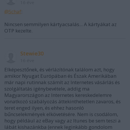
16 éve
@Schaf
:
Nincsen semmilyen kártyacsalás... A kártyákat az
OTP kezelte.
Stewie30
16 éve
Elképesztőnek, és vérlázítónak találom azt, hogy
amikor Nyugat Európában és Észak Amerikában
már napi rutinnak számít az Internetes vásárlás és
szolgáltatás igénybevétele, addig ma
Magyarországon az Internetes kereskedelemre
vonatkozó szabályozás áttekinthetetlen zavaros, és
teret enged ilyen, és ehhez hasonló
bűncselekmények elkövetésére. Nem is csodálom,
hogy például az eBay vagy az Itunes be sem teszi a
lábát kishazánkba (ennek leginkább gondolom