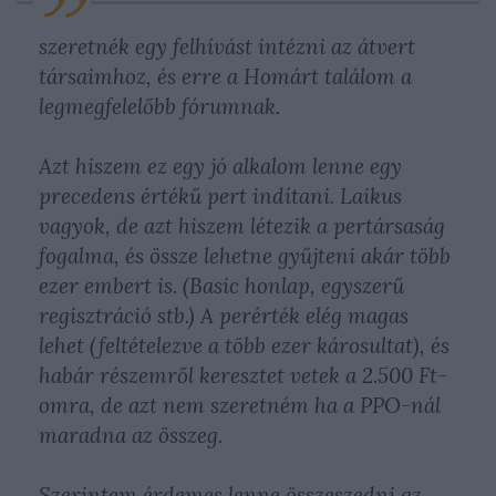
szeretnék egy felhívást intézni az átvert
társaimhoz, és erre a Homárt találom a
legmegfelelőbb fórumnak.
Azt hiszem ez egy jó alkalom lenne egy
precedens értékű pert indítani. Laikus
vagyok, de azt hiszem létezik a pertársaság
fogalma, és össze lehetne gyűjteni akár több
ezer embert is. (Basic honlap, egyszerű
regisztráció stb.) A perérték elég magas
lehet (feltételezve a több ezer károsultat), és
habár részemről keresztet vetek a 2.500 Ft-
omra, de azt nem szeretném ha a PPO-nál
maradna az összeg.
Szerintem érdemes lenne összeszedni az