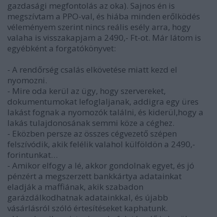
gazdasági megfontolás az oka). Sajnos én is
megszívtam a PPO-val, és hiába minden erőlködés
véleményem szerint nincs reális esély arra, hogy
valaha is visszakapjam a 2490,- Ft-ot. Már látom is
egyébként a forgatókönyvet:
- A rendőrség csalás elkövetése miatt kezd el
nyomozni.
- Mire oda kerül az ügy, hogy szervereket,
dokumentumokat lefoglaljanak, addigra egy üres
lakást fognak a nyomozók találni, és kiderül,hogy a
lakás tulajdonosának semmi köze a céghez.
- Eközben persze az összes cégvezető szépen
felszívódik, akik felélik valahol külföldön a 2490,-
forintunkat…
- Amikor elfogy a lé, akkor gondolnak egyet, és jó
pénzért a megszerzett bankkártya adatainkat
eladják a maffiának, akik szabadon
garázdálkodhatnak adatainkkal, és újabb
vásárlásról szóló értesítéseket kaphatunk.