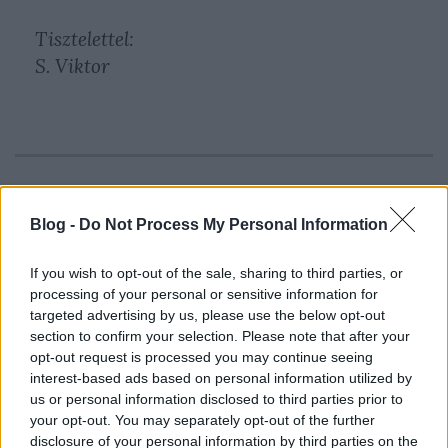
Tisztelettel:
S. Viktor
Blog -
Do Not Process My Personal Information
Címkék:
internet
rendőrség
csalás
naiv ügyfél
ppo
If you wish to opt-out of the sale, sharing to third parties, or
processing of your personal or sensitive information for
targeted advertising by us, please use the below opt-out
section to confirm your selection. Please note that after your
opt-out request is processed you may continue seeing
Ajánlott bejegyzések:
interest-based ads based on personal information utilized by
us or personal information disclosed to third parties prior to
your opt-out. You may separately opt-out of the further
Megbízhatóan érkezik a rendszeres
disclosure of your personal information by third parties on the
kékhalál