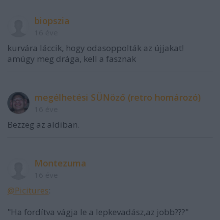
biopszia
16 éve
kurvára láccik, hogy odasoppolták az újjakat!
amúgy meg drága, kell a fasznak
megélhetési SÜNöző (retro homározó)
16 éve
Bezzeg az aldiban.
Montezuma
16 éve
@Picitures
:
"Ha fordítva vágja le a lepkevadász,az jobb???"