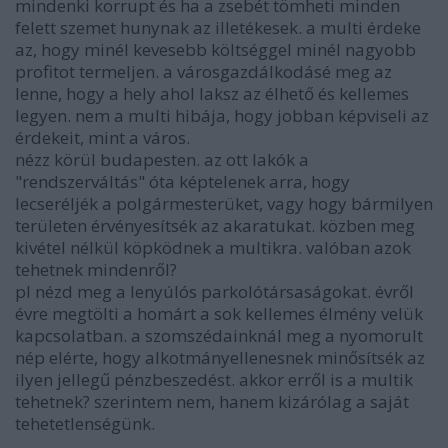
mindenki korrupt és ha a zsebét tömheti minden
felett szemet hunynak az illetékesek. a multi érdeke
az, hogy minél kevesebb költséggel minél nagyobb
profitot termeljen. a városgazdálkodásé meg az
lenne, hogy a hely ahol laksz az élhető és kellemes
legyen. nem a multi hibája, hogy jobban képviseli az
érdekeit, mint a város.
nézz körül budapesten. az ott lakók a
"rendszerváltás" óta képtelenek arra, hogy
lecseréljék a polgármesterüket, vagy hogy bármilyen
területen érvényesítsék az akaratukat. közben meg
kivétel nélkül köpködnek a multikra. valóban azok
tehetnek mindenről?
pl nézd meg a lenyúlós parkolótársaságokat. évről
évre megtölti a homárt a sok kellemes élmény velük
kapcsolatban. a szomszédainknál meg a nyomorult
nép elérte, hogy alkotmányellenesnek minősítsék az
ilyen jellegű pénzbeszedést. akkor erről is a multik
tehetnek? szerintem nem, hanem kizárólag a saját
tehetetlenségünk.