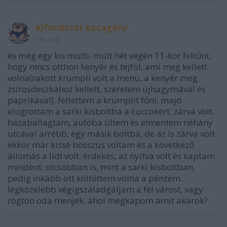
Kifordított kacagány
16 éve
és még egy kis multi. múlt hét végén 11-kor feltűnt,
hogy nincs otthon kenyér és tejföl, ami meg kellett
volna(rakott krumpli volt a menü, a kenyér meg
zsírosdeszkához kellett, szeretem újhagymával és
paprikával). feltettem a krumplit főni, majd
elugrottam a sarki kisboltba a cuccokért. zárva volt.
hazaballagtam, autóba ültem és elmentem néhány
utcával arrébb, egy másik boltba, de az is zárva volt.
ekkor már kissé bosszús voltam és a következő
állomás a lidl volt. érdekes, az nyitva volt és kaptam
mindent. olcsóbban is, mint a sarki kisboltban,
pedig inkább ott költöttem volna a pénzem.
legközelebb végigszaladgáljam a fél várost, vagy
rögtön oda menjek, ahol megkapom amit akarok?