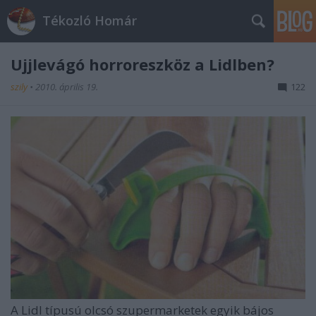
Tékozló Homár
Ujjlevágó horroreszköz a Lidlben?
szily
•
2010. április 19.
122
A Lidl típusú olcsó szupermarketek egyik bájos