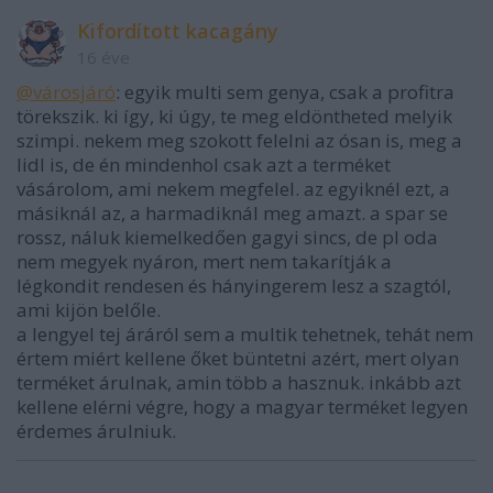
Kifordított kacagány
16 éve
@városjáró
: egyik multi sem genya, csak a profitra
törekszik. ki így, ki úgy, te meg eldöntheted melyik
szimpi. nekem meg szokott felelni az ósan is, meg a
lidl is, de én mindenhol csak azt a terméket
vásárolom, ami nekem megfelel. az egyiknél ezt, a
másiknál az, a harmadiknál meg amazt. a spar se
rossz, náluk kiemelkedően gagyi sincs, de pl oda
nem megyek nyáron, mert nem takarítják a
légkondit rendesen és hányingerem lesz a szagtól,
ami kijön belőle.
a lengyel tej áráról sem a multik tehetnek, tehát nem
értem miért kellene őket büntetni azért, mert olyan
terméket árulnak, amin több a hasznuk. inkább azt
kellene elérni végre, hogy a magyar terméket legyen
érdemes árulniuk.