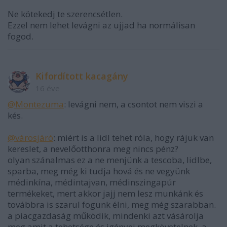
Ne kötekedj te szerencsétlen.
Ezzel nem lehet levágni az ujjad ha normálisan
fogod.
Kifordított kacagány
16 éve
@Montezuma
: levágni nem, a csontot nem viszi a
kés.
@városjáró
: miért is a lidl tehet róla, hogy rájuk van
kereslet, a nevelőotthonra meg nincs pénz?
olyan szánalmas ez a ne menjünk a tescoba, lidlbe,
sparba, meg még ki tudja hová és ne vegyünk
médinkína, médintajvan, médinszingapúr
termékeket, mert akkor jajj nem lesz munkánk és
továbbra is szarul fogunk élni, meg még szarabban.
a piacgazdaság működik, mindenki azt vásárolja
meg amit a tehetsége és igényei megkövetelnek. a