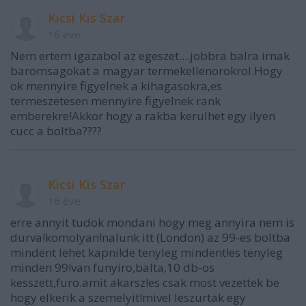
Kicsi Kis Szar
16 éve
Nem ertem igazabol az egeszet....jobbra balra irnak
baromsagokat a magyar termekellenorokrol.Hogy
ok mennyire figyelnek a kihagasokra,es
termeszetesen mennyire figyelnek rank
emberekre!Akkor hogy a rakba kerulhet egy ilyen
cucc a boltba????
Kicsi Kis Szar
16 éve
erre annyit tudok mondani hogy meg annyira nem is
durva!komolyan!nalunk itt (London) az 99-es boltba
mindent lehet kapni!de tenyleg mindent!es tenyleg
minden 99!van funyiro,balta,10 db-os
kesszett,furo.amit akarsz!es csak most vezettek be
hogy elkerik a szemelyit!mivel leszurtak egy