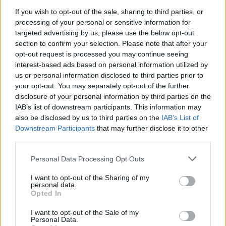
Picitures doktor
If you wish to opt-out of the sale, sharing to third parties, or
16 éve
processing of your personal or sensitive information for
targeted advertising by us, please use the below opt-out
@Montezuma
: Ha fordítva vágja le a lepkevadász,az
section to confirm your selection. Please note that after your
jobb???
opt-out request is processed you may continue seeing
interest-based ads based on personal information utilized by
us or personal information disclosed to third parties prior to
frankó 1
your opt-out. You may separately opt-out of the further
disclosure of your personal information by third parties on the
16 éve
IAB’s list of downstream participants. This information may
már fél éve ilyet használunk néha a késeknek néha az
also be disclosed by us to third parties on the
IAB’s List of
óllóknak a Lidl-be vettük azt is nekem jó .De ha béna
Downstream Participants
that may further disclose it to other
vagy akkor inkább ne próbáld
third parties.
Please note that this website/app uses one or more Google
Personal Data Processing Opt Outs
services and may gather and store information including but
bokorugró
not limited to your visit or usage behaviour. You may click to
I want to opt-out of the Sharing of my
personal data.
16 éve
grant or deny consent to Google and its third-party tags to
Opted In
use your data for below specified purposes in below Google
végre,vaklami normalis dolog a lidl-be.
consent section.
I want to opt-out of the Sale of my
Personal Data.