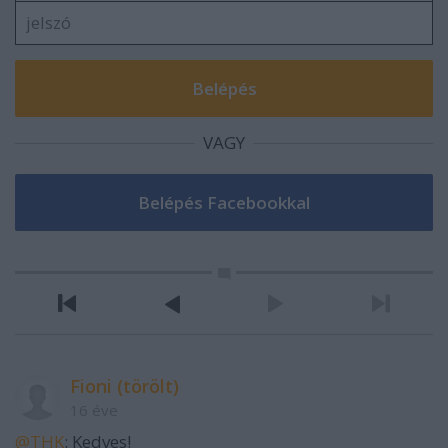
VAGY
Fioni (törölt)
16 éve
@THK
: Kedves!