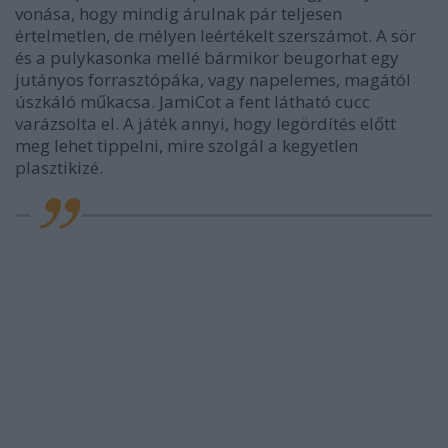
vonása, hogy mindig árulnak pár teljesen
értelmetlen, de mélyen leértékelt szerszámot. A sör
és a pulykasonka mellé bármikor beugorhat egy
jutányos forrasztópáka, vagy napelemes, magától
úszkáló műkacsa. JamiCot a fent látható cucc
varázsolta el. A játék annyi, hogy legördítés előtt
meg lehet tippelni, mire szolgál a kegyetlen
plasztikizé.