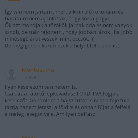
Így van nem jártam , mert a kinn élő rokonaim és
barátaim nem ajánlották, hogy sok a gagyi..
Ők azt mondják a törökök járnak oda és nem vagyok
sznob, de már rájöttem , hogy jobban járok , ha jobb
mínőségű árut veszek, mint óccsót..:))
De megígérem körülnézek a helyi LIDI-be én is:)
Montezuma
16 éve
Ilyen késélezőm van nekem is.
Csak az a fatökű lepkevadász FORDÍTVA fogja a
késélezőt. Gondolom a hajszárítót is nem a feje fölé
tartja hanem leteszi a földre és onnan fújatja felfelé
a meleg levegőt vele. Amilyen balfasz.