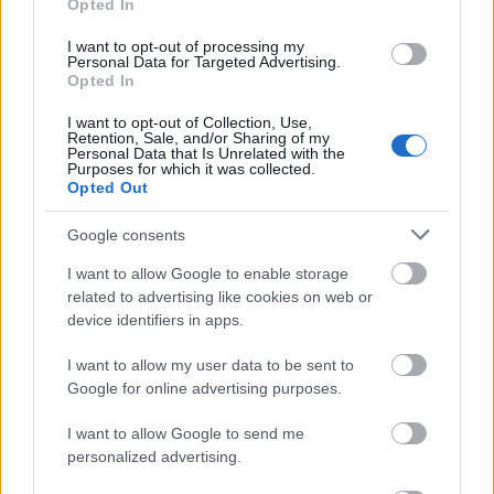
Opted In
Sir Kolompár Obama
I want to opt-out of processing my
Personal Data for Targeted Advertising.
16 éve
Opted In
Aki ezt megveszi és használja, az ne üljön autóba,
mert közveszélyes őrült. Kérem szépen..., kést
I want to opt-out of Collection, Use,
Retention, Sale, and/or Sharing of my
értelmes ember nem élez, húz maga felé, főleg nem
Personal Data that Is Unrelated with the
ilyen eszközön.
Purposes for which it was collected.
Opted Out
Google consents
ghck
I want to allow Google to enable storage
16 éve
related to advertising like cookies on web or
Lehet, hogy nem így kell tartani, de amíg a sok okos
device identifiers in apps.
nem mutatja meg nekem egy képen, vagy videón,
addig inkább a képnek hiszek. Az ugyanis a termék
I want to allow my user data to be sent to
Google for online advertising purposes.
csomagolásán látható. És bár nincsenek naív
elképzeléseim arról, hogy a gyártó kínában tudja,
I want to allow Google to send me
hogyan kell használni a gyártmányát (csak lopott
personalized advertising.
egy formatervet, és gyártani kezdte...), azért amíg
csak a fröcsögés megy illusztráció nélkül, inkább a