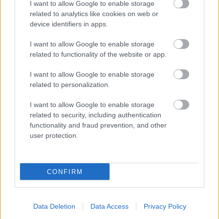
I want to allow Google to enable storage
képnek hiszek.
related to analytics like cookies on web or
device identifiers in apps.
Az ábrázolt használati mód egyébként tiszta horror.
I want to allow Google to enable storage
related to functionality of the website or app.
BBG76
I want to allow Google to enable storage
16 éve
related to personalization.
Profi design. Már a csomagoláson látod, hogyan
I want to allow Google to enable storage
fogod levágni az ujjad.
related to security, including authentication
Amerikában és más pereskedő országban ilyet nem
functionality and fraud prevention, and other
is lehetne árulni, mert a kártérítés-vadász ügyvédek
user protection.
a szupermarket előtt szórólapoznának - tényeg
minden élező-vásárló potenciális ügyfél.
CONFIRM
Kifordított kacagány
16 éve
Data Deletion
Data Access
Privacy Policy
@Staki
: na ez megint egy jó nagy hülyeség és egyben