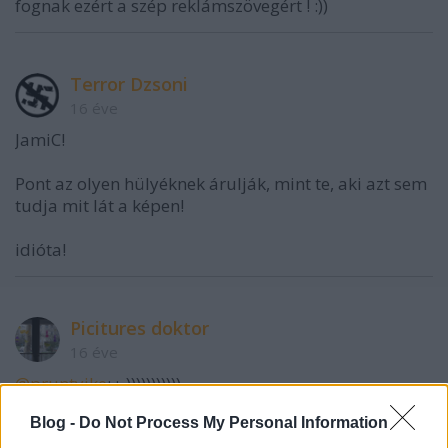
fognak ezért a szép reklámszövegért ! :))
Terror Dzsoni
16 éve
JamiC!
Pont az olyen hülyéknek árulják, mint te, aki azt sem
tudja mit lát a képen!
idióta!
Picitures doktor
16 éve
@pruntyike
: :_)))))))))))
Blog -
Do Not Process My Personal Information