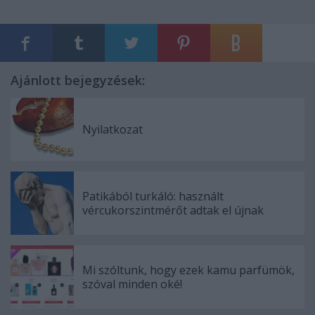
Ajánlott bejegyzések:
Nyilatkozat
Patikából turkáló: használt
vércukorszintmérőt adtak el újnak
Mi szóltunk, hogy ezek kamu parfümök,
szóval minden oké!