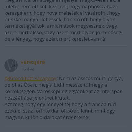
jólétet nem ott kell kezdeni, hogy naphosszat azt
keresgélem, hogy hova mehetek el vásárolni, hogy
büszke magyar lehessek, hanem ott, hogy olyan
terméket gyártok, amit mások megvesznek. vagy
azért mert olcsó, vagy azért mert olyan jó minőség,
de a lényeg, hogy azért mert kereslet van rá.
városjáró
16 éve
@Kifordított kacagány
: Nem az összes multi genya,
de pl az Ósan, meg a Lidli messze túlmegy a
korrektségen. Városképileg egyébként az Interspar
hozzáállása jelenthet kiutat.
Azt meg hogy egy lengyel tej hogy a francba tud
ezeknél száz forintokkal olcsóbb lenni, mint egy
magyar, külön oldalakat érdemelne!