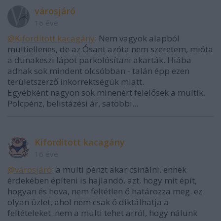
városjáró
16 éve
@Kifordított kacagány
: Nem vagyok alapból
multiellenes, de az Ósant azóta nem szeretem, mióta
a dunakeszi lápot parkolósítani akarták. Hiába
adnak sok mindent olcsóbban - talán épp ezen
területszerző inkorrektségük miatt.
Egyébként nagyon sok minenért felelősek a multik.
Polcpénz, belistázési ár, satöbbi...
Kifordított kacagány
16 éve
@városjáró
: a multi pénzt akar csinálni. ennek
érdekében építeni is hajlandó. azt, hogy mit épít,
hogyan és hova, nem feltétlen ő határozza meg. ez
olyan üzlet, ahol nem csak ő diktálhatja a
feltételeket. nem a multi tehet arról, hogy nálunk