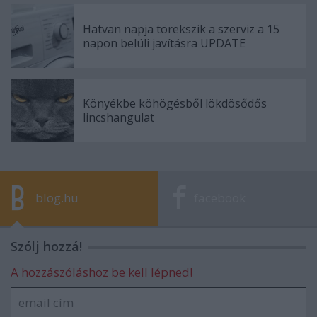
Hatvan napja törekszik a szerviz a 15
napon belüli javításra UPDATE
Könyékbe köhögésből lökdösődős
lincshangulat
blog.hu
facebook
Szólj hozzá!
A hozzászóláshoz be kell lépned!