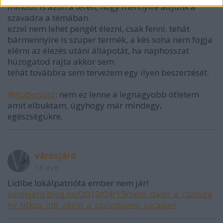
minősít is azon a téren, hogy mennyire adjunk a
szavadra a témában.
ezzel nem lehet pengét élezni, csak fenni. tehát
bármennyire is szuper termék, a kés soha nem fogja
elérni az élezés utáni állapotát, ha naphosszat
húzogatod rajta akkor sem.
tehát továbbra sem tervezem egy ilyen beszerzését.
@hubertusz
: nem ez lenne a legnagyobb ötletem
amit elbuktam, úgyhogy már mindegy,
egészségükre.
városjáró
16 éve
Lidlbe lokálpatrióta ember nem jár!
varosjaro.blog.hu/2010/04/19/nem_dalol_a_csaloga
ny_titkos_lidl_akcio_a_csaloguany_utcaban