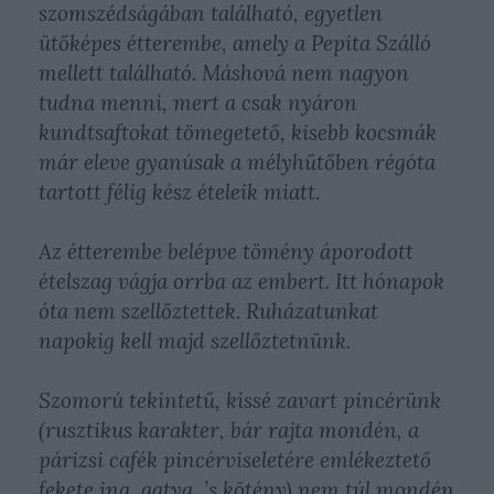
szomszédságában található, egyetlen
ütőképes étterembe, amely a Pepita Szálló
mellett található. Máshová nem nagyon
tudna menni, mert a csak nyáron
kundtsaftokat tömegetető, kisebb kocsmák
már eleve gyanúsak a mélyhűtőben régóta
tartott félig kész ételeik miatt.
Az étterembe belépve tömény áporodott
ételszag vágja orrba az embert. Itt hónapok
óta nem szellőztettek. Ruházatunkat
napokig kell majd szellőztetnünk.
Szomorú tekintetű, kissé zavart pincérünk
(rusztikus karakter, bár rajta mondén, a
párizsi cafék pincérviseletére emlékeztető
fekete ing, gatya, ’s kötény) nem túl mondén