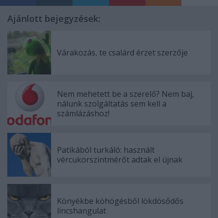
Ajánlott bejegyzések:
Várakozás, te csalárd érzet szerzője
Nem mehetett be a szerelő? Nem baj,
nálunk szolgáltatás sem kell a
számlázáshoz!
Patikából turkáló: használt
vércukorszintmérőt adtak el újnak
Könyékbe köhögésből lökdösődős
lincshangulat