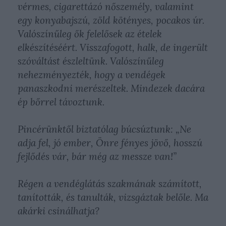
vérmes, cigarettázó nőszemély, valamint
egy konyabajszú, zöld kötényes, pocakos úr.
Valószínűleg ők felelősek az ételek
elkészítéséért. Visszafogott, halk, de ingerült
szóváltást észleltünk. Valószínűleg
nehezményezték, hogy a vendégek
panaszkodni merészeltek. Mindezek dacára
ép bőrrel távoztunk.
Pincérünktől biztatólag búcsúztunk: „Ne
adja fel, jó ember, Önre fényes jövő, hosszú
fejlődés vár, bár még az messze van!”
Régen a vendéglátás szakmának számított,
tanították, és tanulták, vizsgáztak belőle. Ma
akárki csinálhatja?