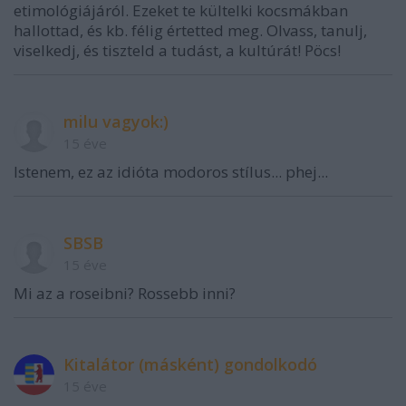
etimológiájáról. Ezeket te kültelki kocsmákban
hallottad, és kb. félig értetted meg. Olvass, tanulj,
viselkedj, és tiszteld a tudást, a kultúrát! Pöcs!
milu vagyok:)
15 éve
Istenem, ez az idióta modoros stílus... phej...
SBSB
15 éve
Mi az a roseibni? Rossebb inni?
Kitalátor (másként) gondolkodó
15 éve