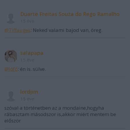
Duarte Freitas Souza do Rego Ramalho
15 éve
@Tiffauges
: Neked valami bajod van, öreg.
salapapa
15 éve
@lófő
: én is. sülve.
lordjim
15 éve
szóval a történetben az a mondaine,hogyha
rábasztam másodszor is,akkor miért mentem be
először