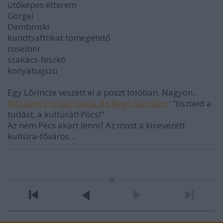
ütőképes étterem
Görgei
Dembinski
kundtsaftokat tömegetető
roseibni
szakács-feszkó
konyabajszú
Egy Lőrincze veszett el a poszt tolóban. Nagyon...
@Duarte Freitas Souza do Rego Ramalho
: "tiszteld a
tudást, a kultúrát! Pöcs!"
Az nem Pécs akart lenni? Az most a kinevezett
kultúra-főváros...