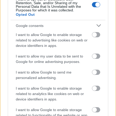
de ez nem lenyeges
Retention, Sale, and/or Sharing of my
Personal Data that Is Unrelated with the
Purposes for which it was collected.
Opted Out
lomposfarkas
Google consents
15 éve
I want to allow Google to enable storage
Én már csak arra vagyok kíváncsi, mókás kedvű
related to advertising like cookies on web or
posztoló barátom, hogy sokáig tartott-e az internet
device identifiers in apps.
bugyraiból előbányászni azt a két szót, melyek
használata esetén az úri olvasóközönség garantáltan
I want to allow my user data to be sent to
le fog hülyézni? Mert ezek ilyenek... :))
Google for online advertising purposes.
I want to allow Google to send me
personalized advertising.
ember a holdon?
15 éve
I want to allow Google to enable storage
két dolgot nem értek:
related to analytics like cookies on web or
1. ha nem volt jó elsőre, miért ment vissza? azért a
device identifiers in apps.
közelben van más település is..
2. Debrecennek és a szalonnának mi köze
I want to allow Google to enable storage
related to functionality of the website or app.