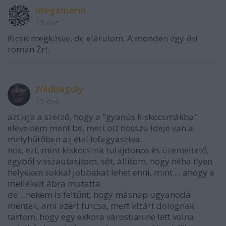
megamenn
15 éve
Kicsit megkésve, de elárulom. A mondén egy ősi
román Zrt.
zöldbagoly
15 éve
azt irja a szerző, hogy a "gyanús kiskocsmákba"
eleve nem ment be, mert ott hosszú ideje van a
mélyhűtőben az étel lefagyasztva.
nos, ezt, mint kiskocsma tulajdonos és üzemeltető,
egyből visszautasitom, sőt, állitom, hogy néha ilyen
helyeken sokkal jobbakat lehet enni, mint.... ahogy a
mellékelt ábra mutatta.
de ...nekem is feltűnt, hogy másnap ugyanoda
mentek, ami azért furcsa, mert kizárt dolognak
tartom, hogy egy ekkora városban ne lett volna