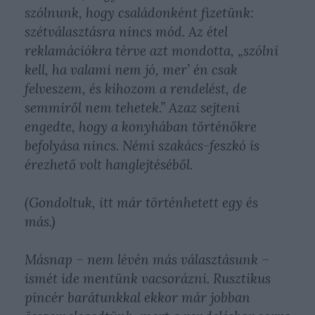
szólnunk, hogy családonként fizetünk:
szétválasztásra nincs mód. Az étel
reklamációkra térve azt mondotta, „szólni
kell, ha valami nem jó, mer’ én csak
felveszem, és kihozom a rendelést, de
semmiről nem tehetek.” Azaz sejteni
engedte, hogy a konyhában történőkre
befolyása nincs. Némi szakács-feszkó is
érezhető volt hanglejtéséből.
(Gondoltuk, itt már történhetett egy és
más.)
Másnap – nem lévén más választásunk –
ismét ide mentünk vacsorázni. Rusztikus
pincér barátunkkal ekkor már jobban