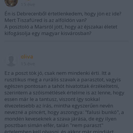
15 éve
Én is Debrecenből értetlenkedem, hogy jön ez ide?
Mert Tiszafüred is az alföldön van?
A posztoló a Marsról jött, hogy az éjszakai életet
kifogásolja egy magyar kisvárosban?
oliva
15 éve
Ez a poszt tök jó, csak nem mindenki érti. Itt a
rusztikus meg a rurális szavak a parasztot, vagyis
egészen pontosan a tahót hivatottak érzékeltetni,
szerintem a szóismétlések értelme is az lenne, hogy
essen már le a tantusz, viszont így sokkal
élvezetesebb az írás, mintha egyszerűen nevén
nevezné a pincért, hogy aszongya: "falusi bunkó", a
mondén keveseknek a szava járása, de egy ilyen
posztban simán elfér, talán "nem paraszt"
értelemben kell olvasni, és akkor már mindjárt