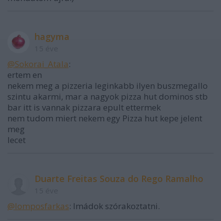
hagyma
15 éve
@Sokorai_Atala
:
ertem en
nekem meg a pizzeria leginkabb ilyen buszmegallo
szintu akarmi, mar a nagyok pizza hut dominos stb
bar itt is vannak pizzara epult ettermek
nem tudom miert nekem egy Pizza hut kepe jelent
meg
lecet
Duarte Freitas Souza do Rego Ramalho
15 éve
@lomposfarkas
: Imádok szórakoztatni.