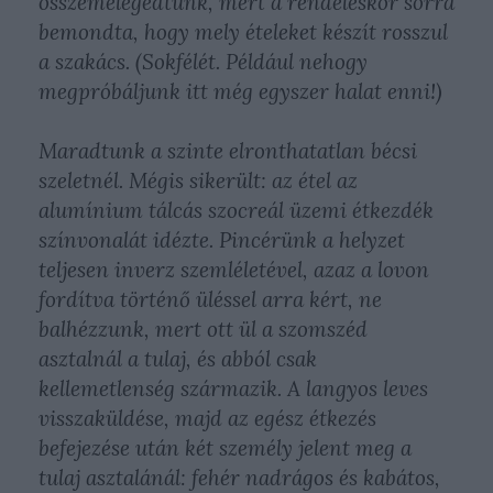
összemelegedtünk, mert a rendeléskor sorra
bemondta, hogy mely ételeket készít rosszul
a szakács. (Sokfélét. Például nehogy
megpróbáljunk itt még egyszer halat enni!)
Maradtunk a szinte elronthatatlan bécsi
szeletnél. Mégis sikerült: az étel az
alumínium tálcás szocreál üzemi étkezdék
színvonalát idézte. Pincérünk a helyzet
teljesen inverz szemléletével, azaz a lovon
fordítva történő üléssel arra kért, ne
balhézzunk, mert ott ül a szomszéd
asztalnál a tulaj, és abból csak
kellemetlenség származik. A langyos leves
visszaküldése, majd az egész étkezés
befejezése után két személy jelent meg a
tulaj asztalánál: fehér nadrágos és kabátos,