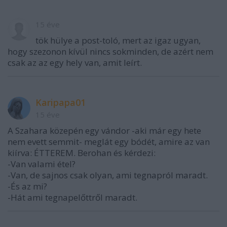
15 éve
tök hülye a post-toló, mert az igaz ugyan,
hogy szezonon kívül nincs sokminden, de azért nem
csak az az egy hely van, amit leírt.
Karipapa01
15 éve
A Szahara közepén egy vándor -aki már egy hete
nem evett semmit- meglát egy bódét, amire az van
kiírva: ÉTTEREM. Berohan és kérdezi:
-Van valami étel?
-Van, de sajnos csak olyan, ami tegnapról maradt.
-És az mi?
-Hát ami tegnapelőttről maradt.