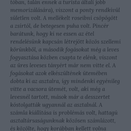
tóban, talán ennek a turista általi jobb
memorizálására), viszont a ponty rendkívül
sületlen volt. A mellékelt roseibni csöpögött
a zsírtól, de betegesen puha volt. Pincér
barátunk, hogy ki ne essen az étel
rendelésünk kapcsán létrejött közös szellemi
körünkből, a második fogásokat még a leves
fogyasztása közben csapta te elénk, viszont
az üres leveses tányért már nem vitte el. A
fogásokat azok elkészültének ütemében
dobta ki az asztalra, így mindenki egyénileg
vitte a vacsora ütemét, volt, aki még a
levesnél tartott, mások már a desszertet
kóstolgatták ugyannál az asztalnál. A
számla kiállítása is problémás volt, hattagú
asztaltársaságunknak közösen számlázott,
és közölte, hogy korábban kellett volna