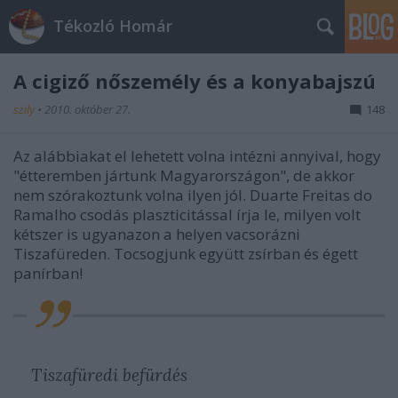
Tékozló Homár
A cigiző nőszemély és a konyabajszú
szily
•
2010. október 27.
148
Az alábbiakat el lehetett volna intézni annyival, hogy
"étteremben jártunk Magyarországon", de akkor
nem szórakoztunk volna ilyen jól. Duarte Freitas do
Ramalho csodás plaszticitással írja le, milyen volt
kétszer is ugyanazon a helyen vacsorázni
Tiszafüreden. Tocsogjunk együtt zsírban és égett
panírban!
Tiszafüredi befürdés