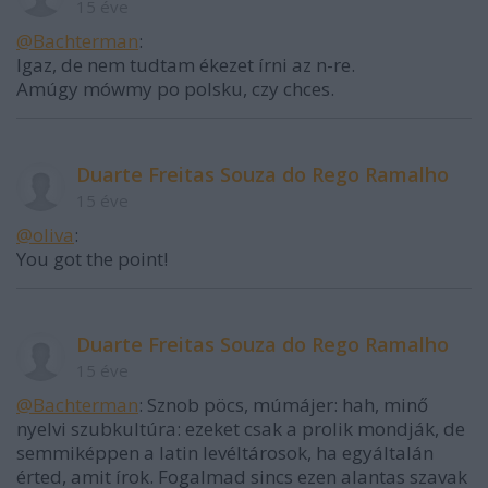
15 éve
@Bachterman
:
Igaz, de nem tudtam ékezet írni az n-re.
Amúgy mówmy po polsku, czy chces.
Duarte Freitas Souza do Rego Ramalho
15 éve
@oliva
:
You got the point!
Duarte Freitas Souza do Rego Ramalho
15 éve
@Bachterman
: Sznob pöcs, múmájer: hah, minő
nyelvi szubkultúra: ezeket csak a prolik mondják, de
semmiképpen a latin levéltárosok, ha egyáltalán
érted, amit írok. Fogalmad sincs ezen alantas szavak