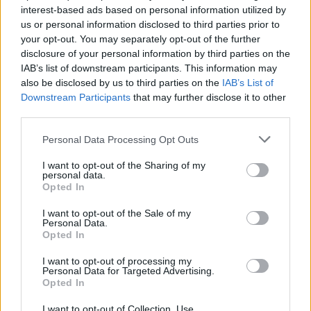
interest-based ads based on personal information utilized by
us or personal information disclosed to third parties prior to
your opt-out. You may separately opt-out of the further
VAGY
disclosure of your personal information by third parties on the
IAB’s list of downstream participants. This information may
also be disclosed by us to third parties on the
IAB’s List of
Downstream Participants
that may further disclose it to other
third parties.
Please note that this website/app uses one or more Google
Personal Data Processing Opt Outs
services and may gather and store information including but
not limited to your visit or usage behaviour. You may click to
I want to opt-out of the Sharing of my
personal data.
grant or deny consent to Google and its third-party tags to
Opted In
use your data for below specified purposes in below Google
consent section.
hagyma
I want to opt-out of the Sale of my
Personal Data.
15 éve
Opted In
mondjuk en biztos nem mennek pizzeriaba
I want to opt-out of processing my
vacsorazni
Personal Data for Targeted Advertising.
azolyan hazarendelos dolog, vagy napkozben
Opted In
bekapok 2 szelettel
I want to opt-out of Collection, Use,