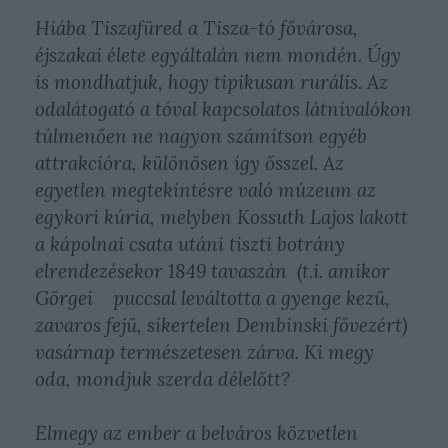
Hiába Tiszafüred a Tisza-tó fővárosa,
éjszakai élete egyáltalán nem mondén. Úgy
is mondhatjuk, hogy tipikusan rurális. Az
odalátogató a tóval kapcsolatos látnivalókon
túlmenően ne nagyon számítson egyéb
attrakcióra, különösen így ősszel. Az
egyetlen megtekintésre való múzeum az
egykori kúria, melyben Kossuth Lajos lakott
a kápolnai csata utáni tiszti botrány
elrendezésekor 1849 tavaszán (t.i. amikor
Görgei puccsal leváltotta a gyenge kezű,
zavaros fejű, sikertelen Dembinski fővezért)
vasárnap természetesen zárva. Ki megy
oda, mondjuk szerda délelőtt?
Elmegy az ember a belváros közvetlen