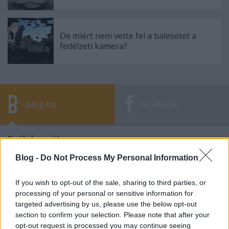
De miért nem vette fel a balesetet a
fedélzeti kamera?
blog.hu
facebook
Szólj hozzá!
A hozzászóláshoz be kell lépned!
Blog -
Do Not Process My Personal Information
If you wish to opt-out of the sale, sharing to third parties, or
processing of your personal or sensitive information for
targeted advertising by us, please use the below opt-out
section to confirm your selection. Please note that after your
opt-out request is processed you may continue seeing