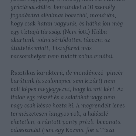
gráciával elültet bennünket a 10 személy
fogadására alkalmas bokszból, mondván,
hogy csak hatan vagyunk, és hátha jön még
egy tíztagú táraság. (Nem jött.) Hiába
akartunk volna sértődötten távozni az
átültetés miatt, Tiszafüred más
vacsorahelyet nem tudott volna kínálni.
Rusztikus karakterű, de mondénező pincér
barátunk (a szalonspicc sem kizárt) nem
volt képes megjegyezni, hogy ki mit kért. Az
italok egy részét és a salátákat vagy nem,
vagy csak késve hozta ki. A megrendelt leves
természetesen langyos volt, a halászlé
ehetetlen, a rántott ponty prézli bevonata
odakozmált (van egy Kozma-fok a Tisza-