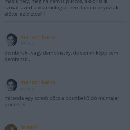
másik hely, még ha nem is puccos, akkor is!!!!
szóval: azért a viktimológiát nem tanulmányozták
előtte, az biztos!!!!
manson karcsi
15 éve
dembiński, vagy dembinszky. de semmiképp sem
dembinski.
manson karcsi
15 éve
micsoda egy sznob pöcs a posztbeküldő műmájer
úriember.
lingar4