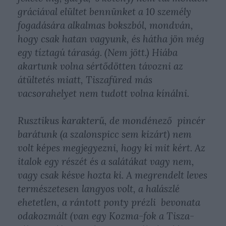
gráciával elültet bennünket a 10 személy
fogadására alkalmas bokszból, mondván,
hogy csak hatan vagyunk, és hátha jön még
egy tíztagú táraság. (Nem jött.) Hiába
akartunk volna sértődötten távozni az
átültetés miatt, Tiszafüred más
vacsorahelyet nem tudott volna kínálni.
Rusztikus karakterű, de mondénező pincér
barátunk (a szalonspicc sem kizárt) nem
volt képes megjegyezni, hogy ki mit kért. Az
italok egy részét és a salátákat vagy nem,
vagy csak késve hozta ki. A megrendelt leves
természetesen langyos volt, a halászlé
ehetetlen, a rántott ponty prézli bevonata
odakozmált (van egy Kozma-fok a Tisza-