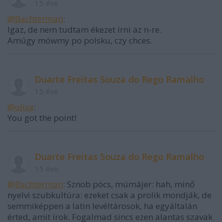
15 éve
@Bachterman
:
Igaz, de nem tudtam ékezet írni az n-re.
Amúgy mówmy po polsku, czy chces.
Duarte Freitas Souza do Rego Ramalho
15 éve
@oliva
:
You got the point!
Duarte Freitas Souza do Rego Ramalho
15 éve
@Bachterman
: Sznob pöcs, múmájer: hah, minő
nyelvi szubkultúra: ezeket csak a prolik mondják, de
semmiképpen a latin levéltárosok, ha egyáltalán
érted, amit írok. Fogalmad sincs ezen alantas szavak