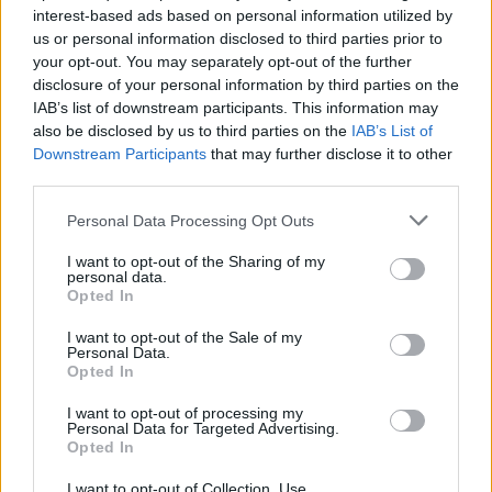
interest-based ads based on personal information utilized by
us or personal information disclosed to third parties prior to
your opt-out. You may separately opt-out of the further
VAGY
disclosure of your personal information by third parties on the
IAB’s list of downstream participants. This information may
also be disclosed by us to third parties on the
IAB’s List of
Downstream Participants
that may further disclose it to other
third parties.
Please note that this website/app uses one or more Google
Personal Data Processing Opt Outs
services and may gather and store information including but
not limited to your visit or usage behaviour. You may click to
I want to opt-out of the Sharing of my
personal data.
grant or deny consent to Google and its third-party tags to
Opted In
use your data for below specified purposes in below Google
consent section.
hagyma
I want to opt-out of the Sale of my
Personal Data.
15 éve
Opted In
mondjuk en biztos nem mennek pizzeriaba
I want to opt-out of processing my
vacsorazni
Personal Data for Targeted Advertising.
azolyan hazarendelos dolog, vagy napkozben
Opted In
bekapok 2 szelettel
I want to opt-out of Collection, Use,