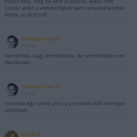
másik hely, még ha nem is puccos, akkor is!!!!
szóval: azért a viktimológiát nem tanulmányozták
előtte, az biztos!!!!
manson karcsi
15 éve
dembiński, vagy dembinszky. de semmiképp sem
dembinski.
manson karcsi
15 éve
micsoda egy sznob pöcs a posztbeküldő műmájer
úriember.
lingar4