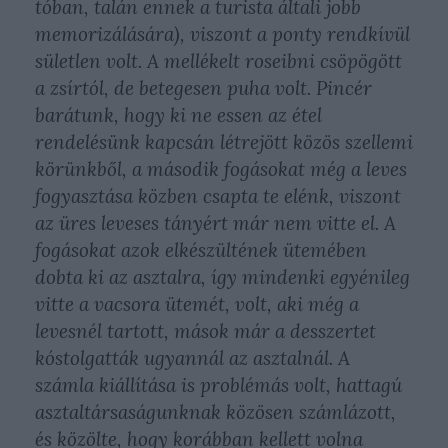
tóban, talán ennek a turista általi jobb
memorizálására), viszont a ponty rendkívül
sületlen volt. A mellékelt roseibni csöpögött
a zsírtól, de betegesen puha volt. Pincér
barátunk, hogy ki ne essen az étel
rendelésünk kapcsán létrejött közös szellemi
körünkből, a második fogásokat még a leves
fogyasztása közben csapta te elénk, viszont
az üres leveses tányért már nem vitte el. A
fogásokat azok elkészültének ütemében
dobta ki az asztalra, így mindenki egyénileg
vitte a vacsora ütemét, volt, aki még a
levesnél tartott, mások már a desszertet
kóstolgatták ugyannál az asztalnál. A
számla kiállítása is problémás volt, hattagú
asztaltársaságunknak közösen számlázott,
és közölte, hogy korábban kellett volna