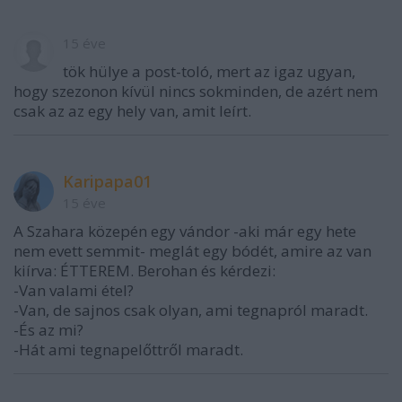
15 éve
tök hülye a post-toló, mert az igaz ugyan,
hogy szezonon kívül nincs sokminden, de azért nem
csak az az egy hely van, amit leírt.
Karipapa01
15 éve
A Szahara közepén egy vándor -aki már egy hete
nem evett semmit- meglát egy bódét, amire az van
kiírva: ÉTTEREM. Berohan és kérdezi:
-Van valami étel?
-Van, de sajnos csak olyan, ami tegnapról maradt.
-És az mi?
-Hát ami tegnapelőttről maradt.