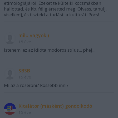
etimológiájáról. Ezeket te kültelki kocsmákban
hallottad, és kb. félig értetted meg. Olvass, tanulj,
viselkedj, és tiszteld a tudást, a kultúrát! Pöcs!
milu vagyok:)
15 éve
Istenem, ez az idióta modoros stílus... phej...
SBSB
15 éve
Mi az a roseibni? Rossebb inni?
Kitalátor (másként) gondolkodó
15 éve