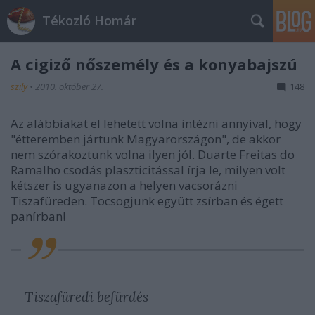
Tékozló Homár
A cigiző nőszemély és a konyabajszú
szily
•
2010. október 27.
148
Az alábbiakat el lehetett volna intézni annyival, hogy
"étteremben jártunk Magyarországon", de akkor
nem szórakoztunk volna ilyen jól. Duarte Freitas do
Ramalho csodás plaszticitással írja le, milyen volt
kétszer is ugyanazon a helyen vacsorázni
Tiszafüreden. Tocsogjunk együtt zsírban és égett
panírban!
Tiszafüredi befürdés