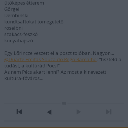
ütőképes étterem
Görgei
Dembinski
kundtsaftokat tömegetető
roseibni
szakács-feszkó
konyabajszú
Egy Lőrincze veszett el a poszt tolóban. Nagyon...
@Duarte Freitas Souza do Rego Ramalho
: "tiszteld a
tudást, a kultúrát! Pöcs!"
Az nem Pécs akart lenni? Az most a kinevezett
kultúra-főváros...