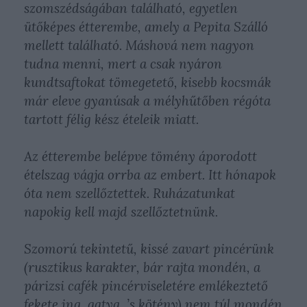
szomszédságában található, egyetlen
ütőképes étterembe, amely a Pepita Szálló
mellett található. Máshová nem nagyon
tudna menni, mert a csak nyáron
kundtsaftokat tömegetető, kisebb kocsmák
már eleve gyanúsak a mélyhűtőben régóta
tartott félig kész ételeik miatt.
Az étterembe belépve tömény áporodott
ételszag vágja orrba az embert. Itt hónapok
óta nem szellőztettek. Ruházatunkat
napokig kell majd szellőztetnünk.
Szomorú tekintetű, kissé zavart pincérünk
(rusztikus karakter, bár rajta mondén, a
párizsi cafék pincérviseletére emlékeztető
fekete ing, gatya, ’s kötény) nem túl mondén