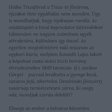
Hiába Tiszafüred a Tisza-tó fővárosa,
éjszakai élete egyáltalán nem mondén. Úgy
is mondhatjuk, hogy tipikusan rurális. Az
odalátogató a tóval kapcsolatos látnivalókon
túlmenően ne nagyon számítson egyéb
attrakcióra, különösen így ősszel. Az
egyetlen megtekintésre való múzeum az
egykori kúria, melyben Kossuth Lajos lakott
a kápolnai csata utáni tiszti botrány
elrendezésekor 1849 tavaszán (t.i. amikor
Görgei puccsal leváltotta a gyenge kezű,
zavaros fejű, sikertelen Dembinski fővezért)
vasárnap természetesen zárva. Ki megy
oda, mondjuk szerda délelőtt?
Elmegy az ember a belváros közvetlen