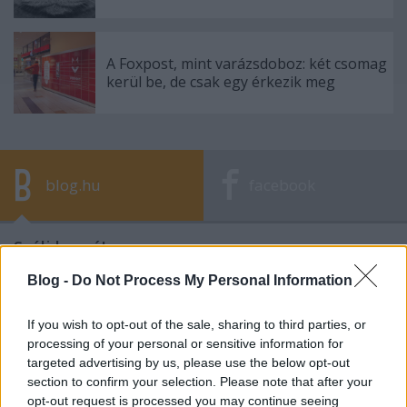
A Foxpost, mint varázsdoboz: két csomag
kerül be, de csak egy érkezik meg
blog.hu
facebook
Szólj hozzá!
A hozzászóláshoz be kell lépned!
Blog -
Do Not Process My Personal Information
If you wish to opt-out of the sale, sharing to third parties, or
processing of your personal or sensitive information for
targeted advertising by us, please use the below opt-out
section to confirm your selection. Please note that after your
opt-out request is processed you may continue seeing