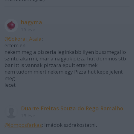
hagyma
15 éve
@Sokorai_Atala
:
ertem en
nekem meg a pizzeria leginkabb ilyen buszmegallo
szintu akarmi, mar a nagyok pizza hut dominos stb
bar itt is vannak pizzara epult ettermek
nem tudom miert nekem egy Pizza hut kepe jelent
meg
lecet
Duarte Freitas Souza do Rego Ramalho
15 éve
@lomposfarkas
: Imádok szórakoztatni.