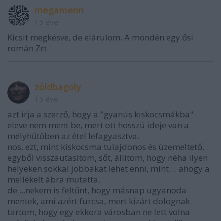
megamenn
15 éve
Kicsit megkésve, de elárulom. A mondén egy ősi
román Zrt.
zöldbagoly
15 éve
azt irja a szerző, hogy a "gyanús kiskocsmákba"
eleve nem ment be, mert ott hosszú ideje van a
mélyhűtőben az étel lefagyasztva.
nos, ezt, mint kiskocsma tulajdonos és üzemeltető,
egyből visszautasitom, sőt, állitom, hogy néha ilyen
helyeken sokkal jobbakat lehet enni, mint.... ahogy a
mellékelt ábra mutatta.
de ...nekem is feltűnt, hogy másnap ugyanoda
mentek, ami azért furcsa, mert kizárt dolognak
tartom, hogy egy ekkora városban ne lett volna