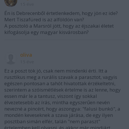
15 éve
Én is Debrecenből értetlenkedem, hogy jön ez ide?
Mert Tiszafüred is az alföldön van?
A posztoló a Marsról jött, hogy az éjszakai életet
kifogásolja egy magyar kisvárosban?
oliva
15 éve
Ez a poszt tök jó, csak nem mindenki érti. Itt a
rusztikus meg a rurális szavak a parasztot, vagyis
egészen pontosan a tahót hivatottak érzékeltetni,
szerintem a szóismétlések értelme is az lenne, hogy
essen már le a tantusz, viszont így sokkal
élvezetesebb az írás, mintha egyszerűen nevén
nevezné a pincért, hogy aszongya: "falusi bunkó", a
mondén keveseknek a szava járása, de egy ilyen
posztban simán elfér, talán "nem paraszt"
értelemben kell olvasni, és akkor már mindjárt