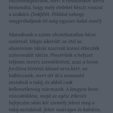
összemelegedtünk, mert a rendeléskor sorra
bemondta, hogy mely ételeket készít rosszul
a szakács. (Sokfélét. Például nehogy
megpróbáljunk itt még egyszer halat enni!)
Maradtunk a szinte elronthatatlan bécsi
szeletnél. Mégis sikerült: az étel az
alumínium tálcás szocreál üzemi étkezdék
színvonalát idézte. Pincérünk a helyzet
teljesen inverz szemléletével, azaz a lovon
fordítva történő üléssel arra kért, ne
balhézzunk, mert ott ül a szomszéd
asztalnál a tulaj, és abból csak
kellemetlenség származik. A langyos leves
visszaküldése, majd az egész étkezés
befejezése után két személy jelent meg a
tulaj asztalánál: fehér nadrágos és kabátos,