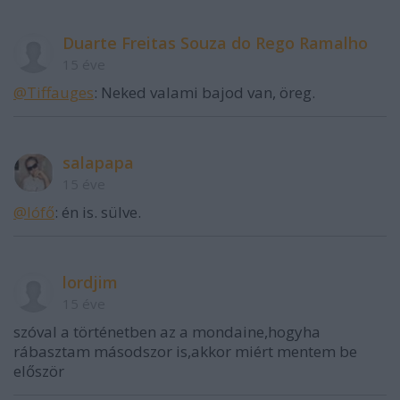
Duarte Freitas Souza do Rego Ramalho
15 éve
@Tiffauges
: Neked valami bajod van, öreg.
salapapa
15 éve
@lófő
: én is. sülve.
lordjim
15 éve
szóval a történetben az a mondaine,hogyha
rábasztam másodszor is,akkor miért mentem be
először