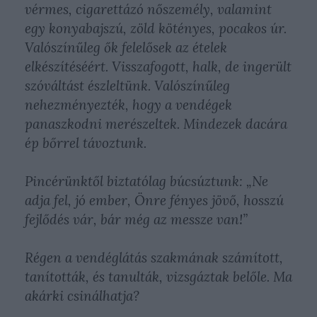
vérmes, cigarettázó nőszemély, valamint
egy konyabajszú, zöld kötényes, pocakos úr.
Valószínűleg ők felelősek az ételek
elkészítéséért. Visszafogott, halk, de ingerült
szóváltást észleltünk. Valószínűleg
nehezményezték, hogy a vendégek
panaszkodni merészeltek. Mindezek dacára
ép bőrrel távoztunk.
Pincérünktől biztatólag búcsúztunk: „Ne
adja fel, jó ember, Önre fényes jövő, hosszú
fejlődés vár, bár még az messze van!”
Régen a vendéglátás szakmának számított,
tanították, és tanulták, vizsgáztak belőle. Ma
akárki csinálhatja?