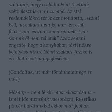
szólnunk, hogy családonként fizetünk:
szétválasztásra nincs mód. Az étel
reklamációkra térve azt mondotta, „szólni
kell, ha valami nem jó, mer’ én csak
felveszem, és kihozom a rendelést, de
semmiről nem tehetek.” Azaz sejteni
engedte, hogy a konyhában történőkre
befolyása nincs. Némi szakács-feszkó is
érezhető volt hanglejtéséből.
(Gondoltuk, itt már történhetett egy és
más.)
Másnap – nem lévén más választásunk –
ismét ide mentünk vacsorázni. Rusztikus
pincér barátunkkal ekkor már jobban