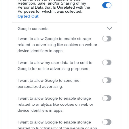
de ez nem lenyeges
Retention, Sale, and/or Sharing of my
Personal Data that Is Unrelated with the
Purposes for which it was collected.
Opted Out
lomposfarkas
Google consents
15 éve
I want to allow Google to enable storage
Én már csak arra vagyok kíváncsi, mókás kedvű
related to advertising like cookies on web or
posztoló barátom, hogy sokáig tartott-e az internet
device identifiers in apps.
bugyraiból előbányászni azt a két szót, melyek
használata esetén az úri olvasóközönség garantáltan
I want to allow my user data to be sent to
le fog hülyézni? Mert ezek ilyenek... :))
Google for online advertising purposes.
I want to allow Google to send me
personalized advertising.
ember a holdon?
15 éve
I want to allow Google to enable storage
két dolgot nem értek:
related to analytics like cookies on web or
1. ha nem volt jó elsőre, miért ment vissza? azért a
device identifiers in apps.
közelben van más település is..
2. Debrecennek és a szalonnának mi köze
I want to allow Google to enable storage
related to functionality of the website or app.