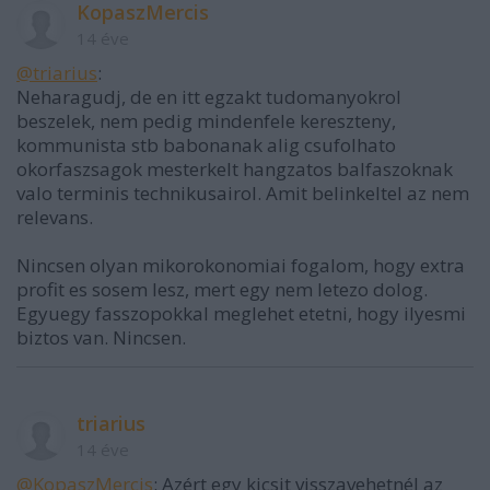
KopaszMercis
14 éve
@triarius
:
Neharagudj, de en itt egzakt tudomanyokrol
beszelek, nem pedig mindenfele kereszteny,
kommunista stb babonanak alig csufolhato
okorfaszsagok mesterkelt hangzatos balfaszoknak
valo terminis technikusairol. Amit belinkeltel az nem
relevans.
Nincsen olyan mikorokonomiai fogalom, hogy extra
profit es sosem lesz, mert egy nem letezo dolog.
Egyuegy fasszopokkal meglehet etetni, hogy ilyesmi
biztos van. Nincsen.
triarius
14 éve
@KopaszMercis
: Azért egy kicsit visszavehetnél az