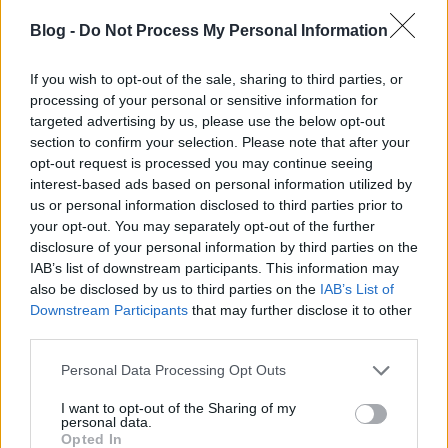
Blog -
Do Not Process My Personal Information
triarius
If you wish to opt-out of the sale, sharing to third parties, or
14 éve
processing of your personal or sensitive information for
targeted advertising by us, please use the below opt-out
@Xezs
: Ez olyan, mint a villamoson potyázni. Nagyon
section to confirm your selection. Please note that after your
tilos, mindenki csinálja, de azért akit elkapnak, azt
opt-out request is processed you may continue seeing
megbüntetik.
interest-based ads based on personal information utilized by
us or personal information disclosed to third parties prior to
your opt-out. You may separately opt-out of the further
disclosure of your personal information by third parties on the
KopaszMercis
IAB’s list of downstream participants. This information may
14 éve
also be disclosed by us to third parties on the
IAB’s List of
@ZF2
:
Downstream Participants
that may further disclose it to other
nincsen olyan, hogy extra profit mikor tanulja mar
third parties.
meg orbanisztan kozgazdasz retege az istenfaszat...
Please note that this website/app uses one or more Google
Personal Data Processing Opt Outs
services and may gather and store information including but
nezd nagyon egyszeru: o felajanlott neked egy
not limited to your visit or usage behaviour. You may click to
I want to opt-out of the Sharing of my
komplett szolgaltatast, egy bizonyos arert.. ennyi
personal data.
grant or deny consent to Google and its third-party tags to
Opted In
erovel en hadd ugorjak ki ejtoernyovel utkozben, az