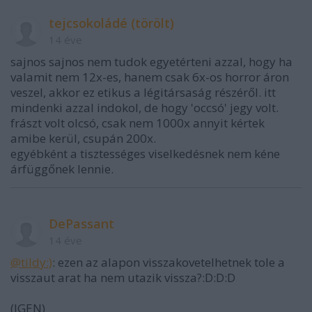
tejcsokoládé (törölt)
14 éve
sajnos sajnos nem tudok egyetérteni azzal, hogy ha
valamit nem 12x-es, hanem csak 6x-os horror áron
veszel, akkor ez etikus a légitársaság részéről. itt
mindenki azzal indokol, de hogy 'occsó' jegy volt.
frászt volt olcsó, csak nem 1000x annyit kértek
amibe kerül, csupán 200x.
egyébként a tisztességes viselkedésnek nem kéne
árfüggőnek lennie.
DePassant
14 éve
@tildy:)
: ezen az alapon visszakovetelhetnek tole a
visszaut arat ha nem utazik vissza?:D:D:D
(IGEN)