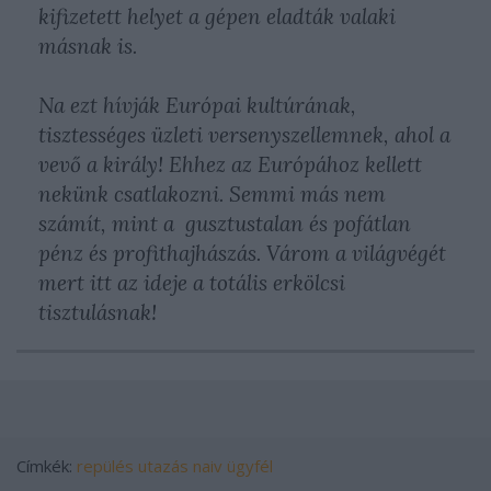
kifizetett helyet a gépen eladták valaki
másnak is.
Na ezt hívják Európai kultúrának,
tisztességes üzleti versenyszellemnek, ahol a
vevő a király! Ehhez az Európához kellett
nekünk csatlakozni. Semmi más nem
számít, mint a gusztustalan és pofátlan
pénz és profithajhászás. Várom a világvégét
mert itt az ideje a totális erkölcsi
tisztulásnak!
Címkék:
repülés
utazás
naiv ügyfél