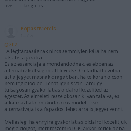
overbookingot is.
KopaszMercis
14 éve
@ZF2
:
"A légitársaságnak nincs semmiylen kára ha nem
ülsz fel a járatra. "
Ez az eszenciaja a mondandodnak, es ebben az
alternativ koltseg miatt tevedsz. O eladhatta volna
azt a jegyet masnak dragabban, ha te koran olcson
nem foglalod be. Tehat igenis van.. amugy
tulsagosan gyakorlatias oldalrol kozelited az
egeszet. Az elmeleti resze okosan ki van talalva, es
alkalmazhato, mukodo okos modell.. van
alternativaja is a fapados, lehet arra is jegyet venni.
Mellesleg, ha ennyire gyakorlatias oldalrol kozelitjuk
meg a dolgot, mert reszemrol OK, akkor kerlek abba