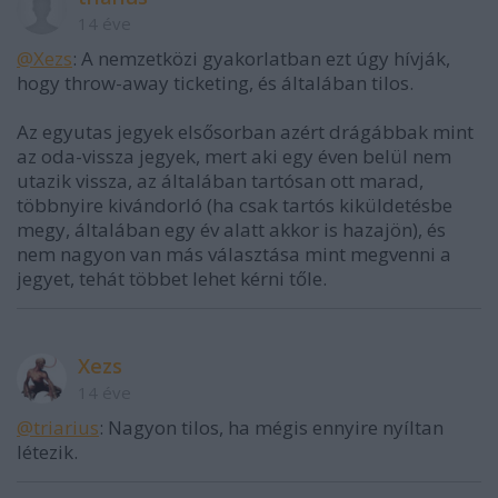
14 éve
@Xezs
: A nemzetközi gyakorlatban ezt úgy hívják,
hogy throw-away ticketing, és általában tilos.
Az egyutas jegyek elsősorban azért drágábbak mint
az oda-vissza jegyek, mert aki egy éven belül nem
utazik vissza, az általában tartósan ott marad,
többnyire kivándorló (ha csak tartós kiküldetésbe
megy, általában egy év alatt akkor is hazajön), és
nem nagyon van más választása mint megvenni a
jegyet, tehát többet lehet kérni tőle.
Xezs
14 éve
@triarius
: Nagyon tilos, ha mégis ennyire nyíltan
létezik.