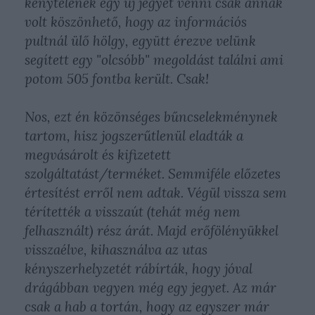
kénytelenek egy új jegyet venni csak annak
volt köszönhető, hogy az információs
pultnál ülő hölgy, együtt érezve velünk
segített egy "olcsóbb" megoldást találni ami
potom 505 fontba került. Csak!
Nos, ezt én közönséges bűncselekménynek
tartom, hisz jogszerűtlenül eladták a
megvásárolt és kifizetett
szolgáltatást/terméket. Semmiféle előzetes
értesítést erről nem adtak. Végül vissza sem
térítették a visszaút (tehát még nem
felhasznált) rész árát. Majd erőfölényükkel
visszaélve, kihasználva az utas
kényszerhelyzetét rábírták, hogy jóval
drágábban vegyen még egy jegyet. Az már
csak a hab a tortán, hogy az egyszer már