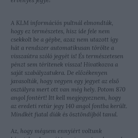
érvényes jegye!
A KLM információs pultnál elmondták,
hogy ez természetes, hisz ide fele nem
csekkolt be a gépbe, azaz nem utazott így
hát a rendszer automatikusan törölte a
visszaútra szóló jegyét is! És természetesen
pénzt sem térítenek vissza! Hivatkozva a
saját szabályzatukra. De előzékenyen
javasolták, hogy vegyen egy jegyet az első
osztályra mert ott van még hely. Potom 870
angol fontért! Itt kell megjegyeznem, hogy
az eredeti retúr jegy 140 angol fontba került.
Mindkét fiatal diák és ösztöndíjból tanul.
Az, hogy mégsem ennyiért voltunk