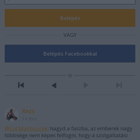
VAGY
Xezs
14 éve
@Col.Maybourne
: hagyd a faszba, az emberek nagy
többsége nem képes felfogni, hogy a szolgáltatási