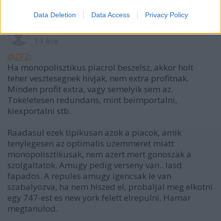
Data Deletion
Data Access
Privacy Policy
KopaszMercis
14 éve
@ZF2
:
Ha monopolisztikus piacrol beszelsz, akkor holt
teher vesztesegnek hivjak, nem extra profitnak.
Minden profit extra, vagy semelyik sem az.
Tokeletesen redundans, mint beimportalni,
kiexportalni stb.
Raadasul ezek tipikusan azok a piacok, amik
tenylegesen az optimalis uzemmeret miatt
monopolisztikusak, nem azert mert gonoszak a
szolgaltatok. Amugy pedig verseny van.. lasd
fapados. A repules amugy igencsak le van
szabalyozva, ha nem hiszed el, probaljal meg elkotni
egy 747-est es new york felett elrepulni. Hamar
megtanulod.