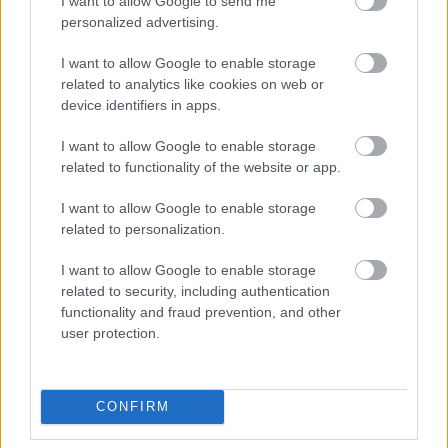
I want to allow Google to send me
monpol jellegűek és az ASZFekben nem nagyon
personalized advertising.
hagynak neked lehetőséget alkudozásra. Ahogy
elnéztem még utazűási irodáknak sem.
I want to allow Google to enable storage
related to analytics like cookies on web or
Ez nem a sarki piac baxki, mágha a régi kiomcsi
device identifiers in apps.
rendszerből áttérve "piacgazdaságnak" is hívták, a
normális rendszerekben van hagyománya a
I want to allow Google to enable storage
foygasztóvédelemnek, és nem csak az önszabályozás
related to functionality of the website or app.
szintjén...
I want to allow Google to enable storage
Ilyen jogviszonyokat általában le szoktűk
related to personalization.
szabályozni, pont azért hogy ne tehessen meg
I want to allow Google to enable storage
mindent egy mopolhelyzetben lévő szolgáltató.
related to security, including authentication
functionality and fraud prevention, and other
Te a szolgáltatást megredelted és kfizetted. Nem
user protection.
hagysz semmilyen járulékos költséget magad után.
A polgári jogban vannak bizonyos szabályok
szerődési aránytalanságra ez tipikusan egy olyan
helyzet amikor a "szerződésszegés" követlezményei
CONFIRM
nem állnak arányosságban az okozott "kárral".