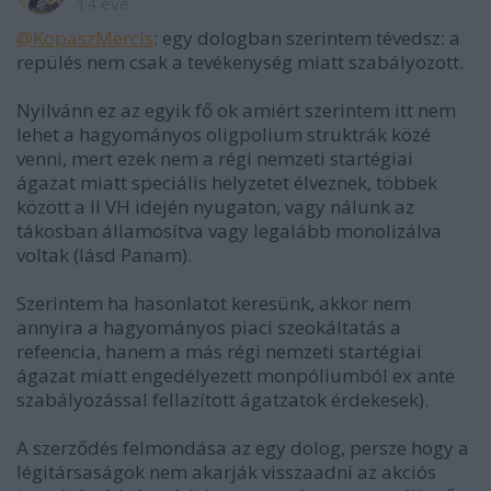
14 éve
@KopaszMercis
: egy dologban szerintem tévedsz: a
repülés nem csak a tevékenység miatt szabályozott.
Nyilvánn ez az egyik fő ok amiért szerintem itt nem
lehet a hagyományos oligpolium struktrák közé
venni, mert ezek nem a régi nemzeti startégiai
ágazat miatt speciális helyzetet élveznek, többek
között a II VH idején nyugaton, vagy nálunk az
tákosban államosítva vagy legalább monolizálva
voltak (lásd Panam).
Szerintem ha hasonlatot keresünk, akkor nem
annyira a hagyományos piaci szeokáltatás a
refeencia, hanem a más régi nemzeti startégiai
ágazat miatt engedélyezett monpóliumból ex ante
szabályozással fellazított ágatzatok érdekesek).
A szerződés felmondása az egy dolog, persze hogy a
légitársaságok nem akarják visszaadni az akciós