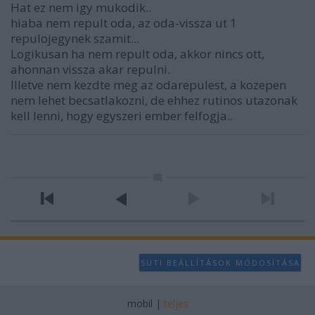
Hat ez nem igy mukodik..
hiaba nem repult oda, az oda-vissza ut 1
repulojegynek szamit...
Logikusan ha nem repult oda, akkor nincs ott,
ahonnan vissza akar repulni.
Illetve nem kezdte meg az odarepulest, a kozepen
nem lehet becsatlakozni, de ehhez rutinos utazonak
kell lenni, hogy egyszeri ember felfogja..
SÜTI BEÁLLÍTÁSOK MÓDOSÍTÁSA
mobil
|
teljes