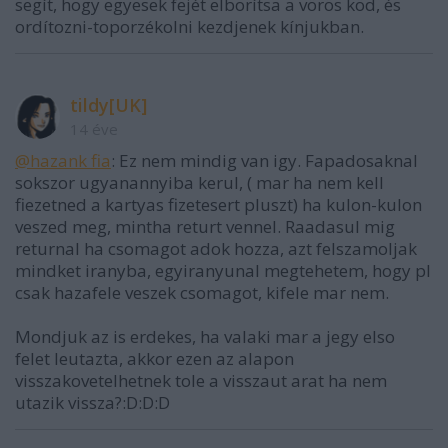
segít, hogy egyesek fejét elborítsa a vörös köd, és
ordítozni-toporzékolni kezdjenek kínjukban.
tildy[UK]
14 éve
@hazank fia
: Ez nem mindig van igy. Fapadosaknal
sokszor ugyanannyiba kerul, ( mar ha nem kell
fiezetned a kartyas fizetesert pluszt) ha kulon-kulon
veszed meg, mintha returt vennel. Raadasul mig
returnal ha csomagot adok hozza, azt felszamoljak
mindket iranyba, egyiranyunal megtehetem, hogy pl
csak hazafele veszek csomagot, kifele mar nem.
Mondjuk az is erdekes, ha valaki mar a jegy elso
felet leutazta, akkor ezen az alapon
visszakovetelhetnek tole a visszaut arat ha nem
utazik vissza?:D:D:D