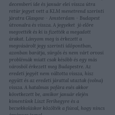
decemberi ide és január elei vissza útra
retúr jegyet vett a KLM menetrend szerinti
járatra Glasgow - Amsterdam - Budapest
útvonalra és vissza. A jegyeket jó előre
megvették és ki is fizették a megadott
árakat. Lányom meg is érkezett a
megvásárolt jegy szerinti időpontban,
azonban barátja, sürgős és nem várt orvosi
problémák miatt csak később és egy más
városból érkezett meg Budapestre. Az
eredeti jegyét nem váltotta vissza, hisz
együtt és az eredeti járattal utaztak (volna)
vissza. A hatalmas pofára esés akkor
következett be, amikor január elején
kimentünk Liszt Ferihegyre és a
becsekkoláskor közölték a fiúval, hogy nincs