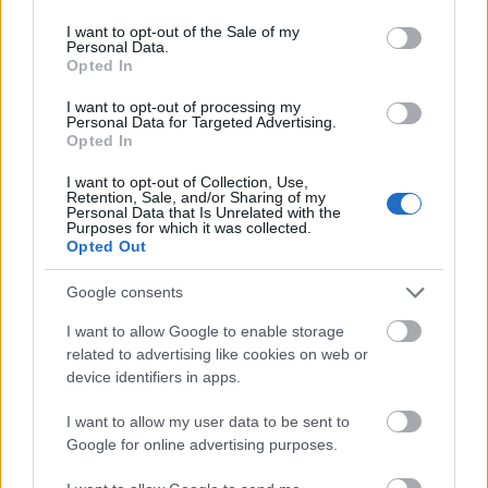
use your data for below specified purposes in below Google
sem kerul penzbe senkinek.. kicsit hideg lesz nektek,
consent section.
I want to opt-out of the Sale of my
amig kinyitjuk az ajtot, de az is ingyer van...
Personal Data.
Opted In
Hagyjuk mar.. letezik az a szolgaltatas, amirol
I want to opt-out of processing my
beszelgetunk, annak mas az ara.. ha megfizeted,
Personal Data for Targeted Advertising.
akkor jogos a hoborges. Ugy donottel nem fizeted
Opted In
meg, akkor maradj szepen csendben. Opciokent ott
I want to opt-out of Collection, Use,
van. A Te dontesed, senki semmire nem kotelezett...
Retention, Sale, and/or Sharing of my
jo hogy nem mesz be a mekibe es balehzol hogy
Personal Data that Is Unrelated with the
Purposes for which it was collected.
neked vegyek elo a szemetbol a kajat es adjak oda
Opted Out
ingyen, hiszen ugyis kidobnak. Ugyanmar..
Google consents
I want to allow Google to enable storage
Globetrotter2014
related to advertising like cookies on web or
14 éve
device identifiers in apps.
@KopaszMercis
: látom, te sem álltál kétszer sorba
I want to allow my user data to be sent to
amikor a stílust osztották.
Google for online advertising purposes.
A baj az az ilyen szolgáltatásokkal, hogy közel