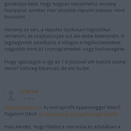
gondoljal bele, hogy hogyan beszelhetsz verseny
hianyarol, amikor mar olcsobb repulni sokszor mint
buszozni.
Verseny az van, a repules tipikusan logisztikai
remelom, es szajbakurjak azt aki ebbe belerondit. A
legnagyobb adatbazis a vilagon a legikozlekedese..
nagyobb mint az urprogramoket, vagy hadseregeke.
Hogy igazsagos-e igy az 1.0 jozsival aki baszik utana
nezni? Valszeg kibaszas, de aki hulye...
triarius
14 éve
@KopaszMercis
: Az extraprofit éppenséggel létező
fogalom (lásd:
en.wikipedia.org/wiki/Superprofit)
más kérdés, hogy főként a marxista és általában a