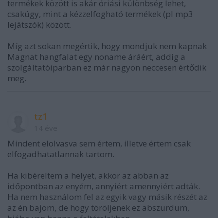
termékek között is akár óriási különbség lehet,
csakúgy, mint a kézzelfogható termékek (pl mp3
lejátszók) között.
Míg azt sokan megértik, hogy mondjuk nem kapnak
Magnat hangfalat egy noname áráért, addig a
szolgáltatóiparban ez már nagyon neccesen értődik
meg.
tz1
14 éve
Mindent elolvasva sem értem, illetve értem csak
elfogadhatatlannak tartom.
Ha kibéreltem a helyet, akkor az abban az
időpontban az enyém, annyiért amennyiért adták.
Ha nem használom fel az egyik vagy másik részét az
az én bajom, de hogy töröljenek ez abszurdum,