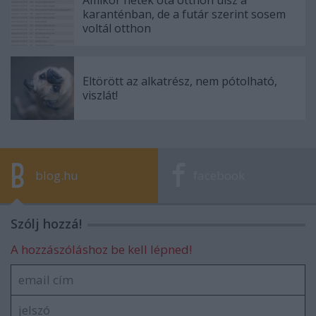
Amikor hetek óta otthon ülsz a
karanténban, de a futár szerint sosem
voltál otthon
Eltörött az alkatrész, nem pótolható,
viszlát!
blog.hu
facebook
Szólj hozzá!
A hozzászóláshoz be kell lépned!