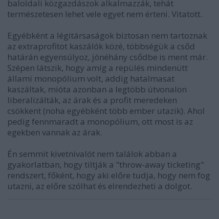
baloldali közgazdászok alkalmazzák, tehát
természetesen lehet vele egyet nem érteni. Vitatott.
Egyébként a légitársaságok biztosan nem tartoznak
az extraprofitot kaszálók közé, többségük a csőd
határán egyensúlyoz, jónéhány csődbe is ment már.
Szépen látszik, hogy amíg a repülés mindenütt
állami monopólium volt, addig hatalmasat
kaszáltak, mióta azonban a legtöbb útvonalon
liberalizálták, az árak és a profit meredeken
csökkent (noha egyébként több ember utazik). Ahol
pedig fennmaradt a monopólium, ott most is az
egekben vannak az árak.
Én semmit kivetnivalót nem találok abban a
gyakorlatban, hogy tiltják a "throw-away ticketing"
rendszert, főként, hogy aki előre tudja, hogy nem fog
utazni, az előre szólhat és elrendezheti a dolgot.