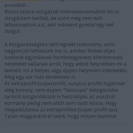
arcodból...
Biztos ötösre vizsgáztál mikroökonómiából (én is
vizsgáztam belőle), de azért még nem kell
lefasszopózni azt, akit másként gondol egy-két
dolgot.
A közgazdaságtan nem egzakt tudomány, amit
nagyon jól láthatunk ma is, amikor Nobel-díjas
tudósok egymásnak homlokegyenest ellentmondó
nézeteket vallanak arról, hogy adott helyzetben mi a
teendő, mi a helyes vagy éppen helytelen intézkedés.
Meg egy sor más kérdésben is.
Az extraprofit (superprofit, surplus profit) fogalmát
elég komoly, nem éppen "fasszopó" kategóriába
tartozó közgazdászok is használják, az ausztrál
kormány pedig nem attól sem riadt vissza, hogy
megadóztassa az extraprofitot (super profit tax).
Talán magyarázd el nekik, hogy milyen barmok.