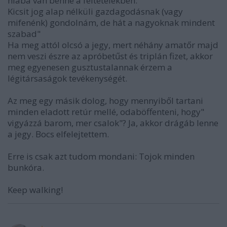
hiába van benne a feltételekben.
Kicsit jog alap nélküli gazdagodásnak (vagy
mifenénk) gondolnám, de hát a nagyoknak mindent
szabad"
Ha meg attól olcsó a jegy, mert néhány amatőr majd
nem veszi észre az apróbetűst és triplán fizet, akkor
meg egyenesen gusztustalannak érzem a
légitársaságok tevékenységét.
Az meg egy másik dolog, hogy mennyiből tartani
minden eladott retúr mellé, odaböffenteni, hogy"
vigyázzá barom, mer csalok"? Ja, akkor drágáb lenne
a jegy. Bocs elfelejtettem.
Erre is csak azt tudom mondani: Tojok minden
bunkóra.
Keep walking!