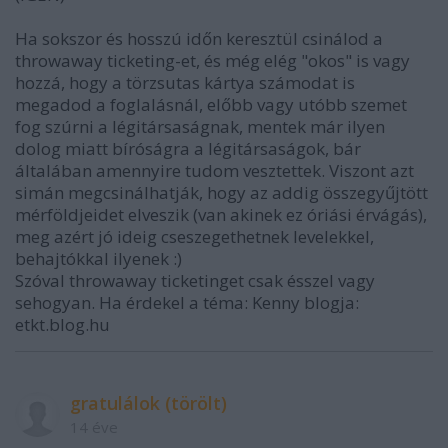
Ha sokszor és hosszú időn keresztül csinálod a
throwaway ticketing-et, és még elég "okos" is vagy
hozzá, hogy a törzsutas kártya számodat is
megadod a foglalásnál, előbb vagy utóbb szemet
fog szúrni a légitársaságnak, mentek már ilyen
dolog miatt bíróságra a légitársaságok, bár
általában amennyire tudom vesztettek. Viszont azt
simán megcsinálhatják, hogy az addig összegyűjtött
mérföldjeidet elveszik (van akinek ez óriási érvágás),
meg azért jó ideig cseszegethetnek levelekkel,
behajtókkal ilyenek :)
Szóval throwaway ticketinget csak ésszel vagy
sehogyan. Ha érdekel a téma: Kenny blogja:
etkt.blog.hu
gratulálok (törölt)
14 éve