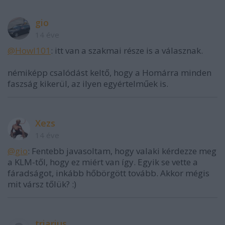
gio
14 éve
@Howl101
: itt van a szakmai része is a válasznak.
némiképp csalódást keltő, hogy a Homárra minden
faszság kikerül, az ilyen egyértelműek is.
Xezs
14 éve
@gio
: Fentebb javasoltam, hogy valaki kérdezze meg
a KLM-től, hogy ez miért van így. Egyik se vette a
fáradságot, inkább hőbörgött tovább. Akkor mégis
mit vársz tőlük? :)
triarius