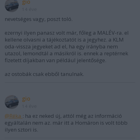
gio
14 éve
nevetséges vagy, poszt toló.
ezernyi ilyen panasz volt már, főleg a MALÉV-ra. el
kellene olvasni a tájékoztatót is a jegyhez. a KLM
oda-vissza jegyeket ad el, ha egy irányba nem
utazol, lemondtál a másikról is. ennek a reptérnek
fizetett díjakban van például jelentősége.
az ostobák csak ebből tanulnak.
gio
14 éve
@Réka ‎
: ha ez neked új, attól még az információ
egyáltalán nem az. már itt a Homáron is volt több
ilyen sztori is.