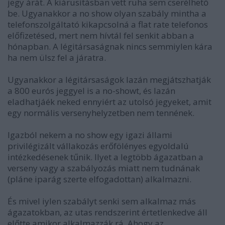
jegy árát. A kiárusításban vett ruha sem cserélhető
be. Ugyanakkor a no show olyan szabály mintha a
telefonszolgáltató kikapcsolná a flat rate telefonos
előfizetésed, mert nem hívtál fel senkit abban a
hónapban. A légitársaságnak nincs semmiylen kára
ha nem ülsz fel a járatra.
Ugyanakkor a légitársaságok lazán megjátszhatják
a 800 eurós jeggyel is a no-showt, és lazán
eladhatjáék neked ennyiért az utolsó jegyeket, amit
egy normális versenyhelyzetben nem tennének.
Igazból nekem a no show egy igazi állami
privilégizált vállakozás erőfölényes egyoldalú
intézkedésenek tűnik. Ilyet a legtöbb ágazatban a
verseny vagy a szabályozás miatt nem tudnának
(pláne iparág szerte elfogadottan) alkalmazni.
És mivel iylen szabályt senki sem alkalmaz más
ágazatokban, az utas rendszerint értetlenkedve áll
előtte amikor alkalmazzák rá. Ahogy az