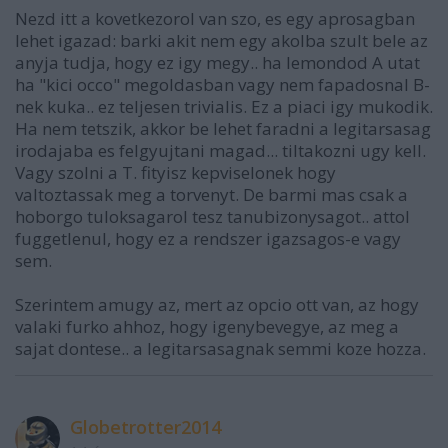
Nezd itt a kovetkezorol van szo, es egy aprosagban
lehet igazad: barki akit nem egy akolba szult bele az
anyja tudja, hogy ez igy megy.. ha lemondod A utat
ha "kici occo" megoldasban vagy nem fapadosnal B-
nek kuka.. ez teljesen trivialis. Ez a piaci igy mukodik.
Ha nem tetszik, akkor be lehet faradni a legitarsasag
irodajaba es felgyujtani magad... tiltakozni ugy kell.
Vagy szolni a T. fityisz kepviselonek hogy
valtoztassak meg a torvenyt. De barmi mas csak a
hoborgo tuloksagarol tesz tanubizonysagot.. attol
fuggetlenul, hogy ez a rendszer igazsagos-e vagy
sem.
Szerintem amugy az, mert az opcio ott van, az hogy
valaki furko ahhoz, hogy igenybevegye, az meg a
sajat dontese.. a legitarsasagnak semmi koze hozza.
Globetrotter2014