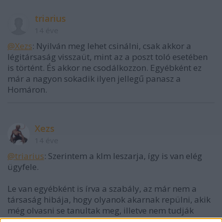
triarius
14 éve
@Xezs
: Nyilván meg lehet csinálni, csak akkor a
légitársaság visszaüt, mint az a poszt toló esetében
is történt. És akkor ne csodálkozzon. Egyébként ez
már a nagyon sokadik ilyen jellegű panasz a
Homáron.
Xezs
14 éve
@triarius
: Szerintem a klm leszarja, így is van elég
ügyfele.
Le van egyébként is írva a szabály, az már nem a
társaság hibája, hogy olyanok akarnak repülni, akik
még olvasni se tanultak meg, illetve nem tudják
hogy mire való a telefon.