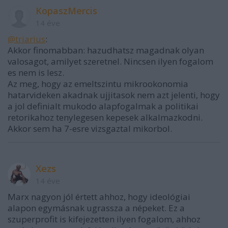
KopaszMercis
14 éve
@triarius
:
Akkor finomabban: hazudhatsz magadnak olyan
valosagot, amilyet szeretnel. Nincsen ilyen fogalom
es nem is lesz.
Az meg, hogy az emeltszintu mikrookonomia
hatarvideken akadnak ujjitasok nem azt jelenti, hogy
a jol definialt mukodo alapfogalmak a politikai
retorikahoz tenylegesen kepesek alkalmazkodni.
Akkor sem ha 7-esre vizsgaztal mikorbol.
Xezs
14 éve
Marx nagyon jól értett ahhoz, hogy ideológiai
alapon egymásnak ugrassza a népeket. Ez a
szuperprofit is kifejezetten ilyen fogalom, ahhoz