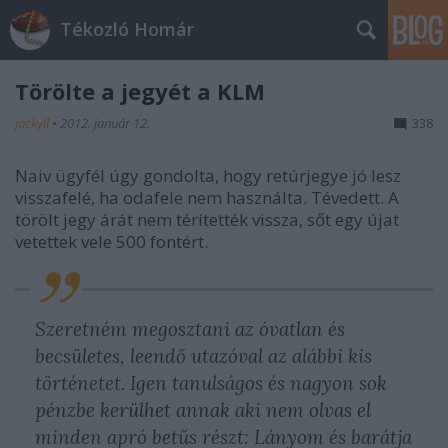
Tékozló Homár
Törölte a jegyét a KLM
jackyll
•
2012. január 12.
338
Naiv ügyfél úgy gondolta, hogy retúrjegye jó lesz
visszafelé, ha odafele nem használta. Tévedett. A
törölt jegy árát nem térítették vissza, sőt egy újat
vetettek vele 500 fontért.
Szeretném megosztani az óvatlan és
becsületes, leendő utazóval az alábbi kis
történetet. Igen tanulságos és nagyon sok
pénzbe kerülhet annak aki nem olvas el
minden apró betűs részt: Lányom és barátja