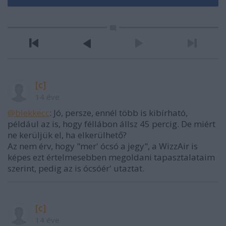
[c]
14 éve
@blekkecc
: Jó, persze, ennél több is kibírható,
például az is, hogy féllábon állsz 45 percig. De miért
ne kerüljük el, ha elkerülhető?
Az nem érv, hogy "mer' ócsó a jegy", a WizzAir is
képes ezt értelmesebben megoldani tapasztalataim
szerint, pedig az is ócsóér' utaztat.
[c]
14 éve