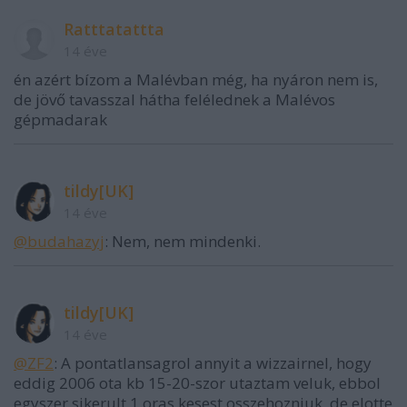
Ratttatattta
14 éve
én azért bízom a Malévban még, ha nyáron nem is,
de jövő tavasszal hátha felélednek a Malévos
gépmadarak
tildy[UK]
14 éve
@budahazyj
: Nem, nem mindenki.
tildy[UK]
14 éve
@ZF2
: A pontatlansagrol annyit a wizzairnel, hogy
eddig 2006 ota kb 15-20-szor utaztam veluk, ebbol
egyszer sikerult 1 oras kesest osszehozniuk, de elotte