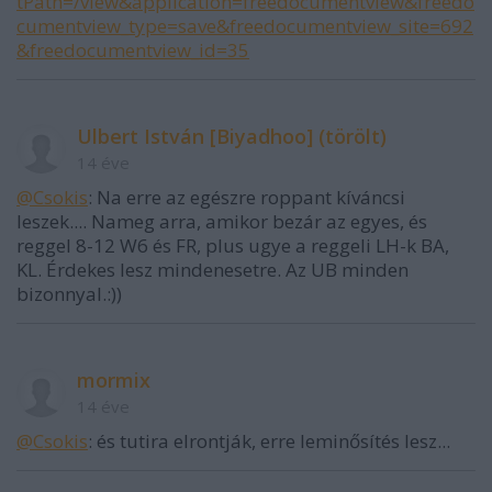
tPath=/view&application=freedocumentview&freedo
cumentview_type=save&freedocumentview_site=692
&freedocumentview_id=35
Ulbert István [Biyadhoo] (törölt)
14 éve
@Csokis
: Na erre az egészre roppant kíváncsi
leszek.... Nameg arra, amikor bezár az egyes, és
reggel 8-12 W6 és FR, plus ugye a reggeli LH-k BA,
KL. Érdekes lesz mindenesetre. Az UB minden
bizonnyal.:))
mormix
14 éve
@Csokis
: és tutira elrontják, erre leminősítés lesz...