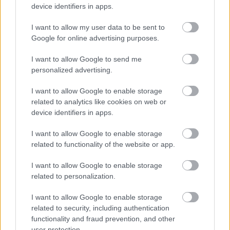
14 éve
device identifiers in apps.
Ha tenyleg fapados legitarsasag, akkor jarhatnanak
I want to allow my user data to be sent to
vegyes uzemu gepek is, tehat alapbol tehergepnek
Google for online advertising purposes.
van kialakitva es csak a falrol lehajthato, meg a
padlobol felhajthato padok vannak a gepen
I want to allow Google to send me
(ovekkel, meg falra rogzitett kapaszkodo halokkal). A
personalized advertising.
gep ki es berakodasa pedig tortenhet egy hatso
rampan keresztul. Ez egyreszt gyors, masreszt olcso,
I want to allow Google to enable storage
harmadreszt az utasokkal egyutt tudjak felrakni a
related to analytics like cookies on web or
konteneres rakomanyt is. A csomagok szamara
device identifiers in apps.
pedig egy kontener kell csak, amibe beszallaskor
I want to allow Google to enable storage
mindenki maga berakja a csomagjat, majd
related to functionality of the website or app.
kiszallaskor kiveszi. Ha ez az amerikai hadsereg
csapatszallito gepein jo, akkor egy fapados
I want to allow Google to enable storage
tarsasagnal is bevallhat. A gep ejszaka meg jarhat
related to personalization.
tisztan teherforgalomban is. Civil legitarsasagoknal
alaszkaban latni ilyen megoldasokat.
I want to allow Google to enable storage
related to security, including authentication
De uzemelt igy anno a balkan airlines is, a gepre az
functionality and fraud prevention, and other
ajtobol kihajtott lepcson kellett felszallni,
user protection.