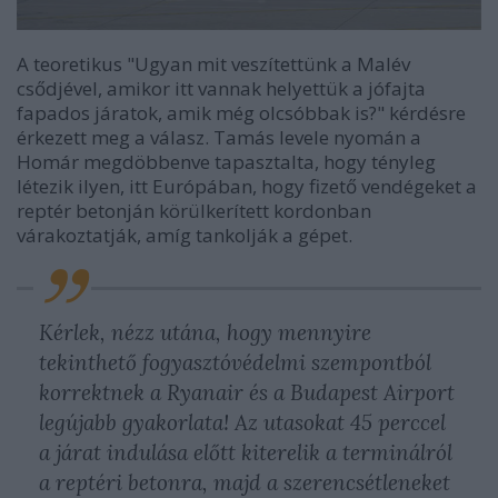
A teoretikus "Ugyan mit veszítettünk a Malév
csődjével, amikor itt vannak helyettük a jófajta
fapados járatok, amik még olcsóbbak is?" kérdésre
érkezett meg a válasz. Tamás levele nyomán a
Homár megdöbbenve tapasztalta, hogy tényleg
létezik ilyen, itt Európában, hogy fizető vendégeket a
reptér betonján körülkerített kordonban
várakoztatják, amíg tankolják a gépet.
Kérlek, nézz utána, hogy mennyire
tekinthető fogyasztóvédelmi szempontból
korrektnek a Ryanair és a Budapest Airport
legújabb gyakorlata! Az utasokat 45 perccel
a járat indulása előtt kiterelik a terminálról
a reptéri betonra, majd a szerencsétleneket