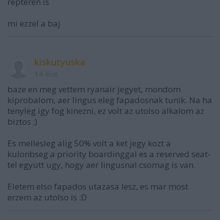
repteren is
mi ezzel a baj
kiskutyuska
14 éve
baze en meg vettem ryanair jegyet, mondom
kiprobalom, aer lingus eleg fapadosnak tunik. Na ha
tenyleg igy fog kinezni, ez volt az utolso alkalom az
biztos ;)
Es mellesleg alig 50% volt a ket jegy kozt a
kulonbseg a priority boardinggal es a reserved seat-
tel egyutt ugy, hogy aer lingusnal csomag is van.
Eletem elso fapados utazasa lesz, es mar most
erzem az utolso is :D