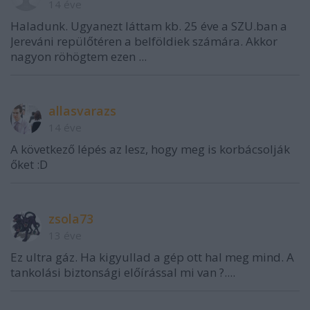
14 éve
Haladunk. Ugyanezt láttam kb. 25 éve a SZU.ban a
Jereváni repülőtéren a belföldiek számára. Akkor
nagyon röhögtem ezen ...
allasvarazs
14 éve
A következő lépés az lesz, hogy meg is korbácsolják
őket :D
zsola73
13 éve
Ez ultra gáz. Ha kigyullad a gép ott hal meg mind. A
tankolási biztonsági előírással mi van ?....