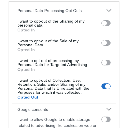
fapadosokkal együtt még több. A T2B viszi a nem-
Schengent, de ezeket hermetikusan el kell különíteni,
Please note that this website/app uses one or more Google
Personal Data Processing Opt Outs
különösen a nem-Schengenből nem Schengenbe
services and may gather and store information including but
továbbutazó tranzit utasokat, akik száma a MALÉV
not limited to your visit or usage behaviour. You may click to
I want to opt-out of the Sharing of my
personal data.
bedőléssel sajnos nagyot csökkent, de ettől még
grant or deny consent to Google and its third-party tags to
Opted In
vannak. Következésképpen a T2A és a T2B
use your data for below specified purposes in below Google
határőrizeti okokból különböző és egymással fel
consent section.
I want to opt-out of the Sale of my
nem váltható és nem is keverhető funkciókkal
Personal Data.
Opted In
rendelkezik.
I want to opt-out of processing my
Personal Data for Targeted Advertising.
Opted In
Ulbert István [Biyadhoo] (törölt)
14 éve
I want to opt-out of Collection, Use,
Retention, Sale, and/or Sharing of my
Personal Data that Is Unrelated with the
@mormix
: Ez megint csak logisztikai kérdés, hogy a
Purposes for which it was collected.
két terminálon belül, hogyan lehetne szeparálni.
Opted Out
Nem hiszem ,hogy megoldhatatlan.
Google consents
I want to allow Google to enable storage
kvp
related to advertising like cookies on web or