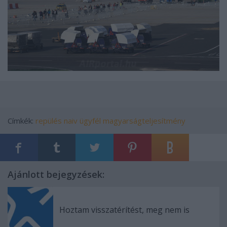
Címkék:
repülés
naiv ügyfél
magyarságteljesítmény
Ajánlott bejegyzések:
Hoztam visszatérítést, meg nem is