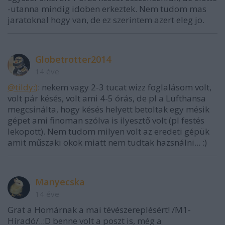
-utanna mindig idoben erkeztek. Nem tudom mas
jaratoknal hogy van, de ez szerintem azert eleg jo.
Globetrotter2014
14 éve
@tildy:)
: nekem vagy 2-3 tucat wizz foglalásom volt,
volt pár késés, volt ami 4-5 órás, de pl a Lufthansa
megcsinálta, hogy késés helyett betoltak egy mésik
gépet ami finoman szólva is ilyesztő volt (pl festés
lekopott). Nem tudom milyen volt az eredeti gépük
amit műszaki okok miatt nem tudtak hazsnálni... :)
Manyecska
14 éve
Grat a Homárnak a mai tévészereplésért! /M1-
Híradó/..:D benne volt a poszt is, még a