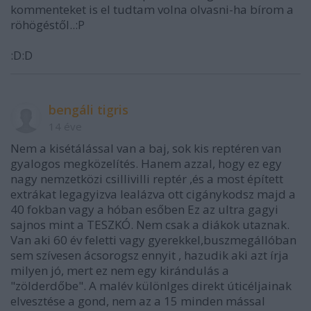
kommenteket is el tudtam volna olvasni-ha bírom a
röhögéstől..:P
:D:D
bengáli tigris
14 éve
Nem a kisétálással van a baj, sok kis reptéren van
gyalogos megközelítés. Hanem azzal, hogy ez egy
nagy nemzetközi csillivilli reptér ,és a most épített
extrákat legagyizva lealázva ott cigánykodsz majd a
40 fokban vagy a hóban esőben Ez az ultra gagyi
sajnos mint a TESZKÓ. Nem csak a diákok utaznak.
Van aki 60 év feletti vagy gyerekkel,buszmegállóban
sem szívesen ácsorogsz ennyit , hazudik aki azt írja
milyen jó, mert ez nem egy kirándulás a
"zölderdőbe". A malév különlges direkt úticéljainak
elvesztése a gond, nem az a 15 minden mással