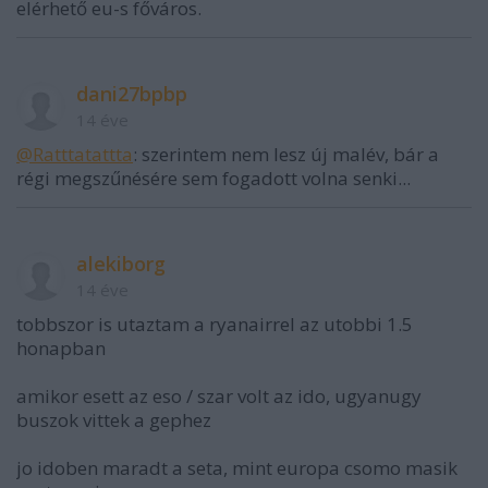
elérhető eu-s főváros.
dani27bpbp
14 éve
@Ratttatattta
: szerintem nem lesz új malév, bár a
régi megszűnésére sem fogadott volna senki...
alekiborg
14 éve
tobbszor is utaztam a ryanairrel az utobbi 1.5
honapban
amikor esett az eso / szar volt az ido, ugyanugy
buszok vittek a gephez
jo idoben maradt a seta, mint europa csomo masik