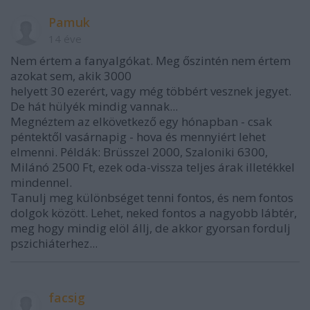
Pamuk
14 éve
Nem értem a fanyalgókat. Meg őszintén nem értem
azokat sem, akik 3000
helyett 30 ezerért, vagy még többért vesznek jegyet.
De hát hülyék mindig vannak...
Megnéztem az elkövetkező egy hónapban - csak
péntektől vasárnapig - hova és mennyiért lehet
elmenni. Példák: Brüsszel 2000, Szaloniki 6300,
Milánó 2500 Ft, ezek oda-vissza teljes árak illetékkel
mindennel.
Tanulj meg különbséget tenni fontos, és nem fontos
dolgok között. Lehet, neked fontos a nagyobb lábtér,
meg hogy mindig elöl állj, de akkor gyorsan fordulj
pszichiáterhez...
facsig