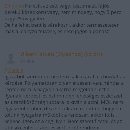
@flybye
: Ha esik az eső, vagy, teszemazt, fájós
derekú középkorú vagy, nem mindegy, hogy 5 perc
vagy 25 (vagy 45).
De ha lehet bent is várakozni, akkor természetesen
más a leányzó fekvése, és nem jogos a panasz.
Ulbert István [Biyadhoo] (törölt)
14 éve
@Csokis
:
Igazából szerintem minden csak akarat, és hozáállás
kérdése. Folyamatosan olyan érzésem van, mintha a
reptér, nem is nagyon akarná megoldani ezt a
Ryanair kérdést, és ezt minden lehetséges eszközzel
az utazóközönség tudtára is kívánja adni. MOL nem
egy szent ember, de azt szoktam mondani, hogy ha
tőlünk nyugatra működik a rendszer, akkor itt is
kellene. Igen, ez a cég ilyen. Nem szeret fizetni, és az
utolsó centért is képes vérfürdőt rendezni.