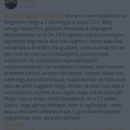
14 éve
@Ulbert István [Typhoon]
: Annyira nem csökkent le a
forgalom, hogy a T2B elvigye a teljes T2-t. Meg
ahogy valaki írta, gondok lennének a schengeni
elkülönítéssel is. A 2A-2B forgalmi aránytalanságon
egyébkét épp most akarnak segíteni: olyan kapukat
csinálnak a B-re (B1-B4-ig talán), amik tudnak Sch és
non-Sch forgalmat is kiszolgálni, valami halál
bonyolult, és szofisztikált kapunyitogató
zsiliprendszerrel. De ne kérdezz többet, mert én sem
értettem elsőre, amikor hallottam. Valami olyan lesz,
mint régi beszállító boxok, csak több be- és kijáratuk
lesz, és attól függően, hogy milyen járatot oszt oda a
koordináció, nyitják ki az egyik, vagy másik kapuját.
Hogy más is értse, miről beszélünk, itt a T2 előtér
(beon, vagy apron) térképe. Nem a legfissebb, mert
épp a mostani változások (pl. S gurulóút elvágása)
hiányoznak róla, de azért érthető.
bud.hu/?