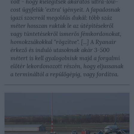
volt - hogy kielégítsék akaratos ultra-low-
cost ügyfelük 'extra' igényeit. A fapadosnak
igazi szocreál megoldás dukál: több száz
méter hosszan raktak le az útépítésekről
vagy tüntetésekről ismerős fémkordonokat,
homokzsákokkal "rögzítve". [...] A Ryanair
érkező és induló utasoknak akár 3-500
métert is kell gyalogolniuk majd a forgalmi
előtér lekordonozott részén, hogy eljussanak
a termináltól a repülőgépig, vagy fordítva.