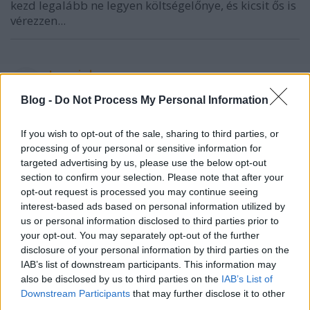
kezd legalább ne legyen költségelőnye, és kicsit ős is
vérezzen...
Lovejuh
14 éve
Blog -
Do Not Process My Personal Information
@mormix
: Hát én örülök h sok ember megteheti h
évente 3x 4x repül 80 ezerért de van aki 10 évente 20
If you wish to opt-out of the sale, sharing to third parties, or
ért. :) Van aki ezekkel a "szarokkal" tudott életében
processing of your personal or sensitive information for
először repülőre ülni. Nekik tökéletesen megfelelt!
targeted advertising by us, please use the below opt-out
Hát ez Magyarország és a Magyar mentalizmus.
section to confirm your selection. Please note that after your
Mindig mindent csak fikázni tudtok!
opt-out request is processed you may continue seeing
interest-based ads based on personal information utilized by
us or personal information disclosed to third parties prior to
your opt-out. You may separately opt-out of the further
mormix
disclosure of your personal information by third parties on the
14 éve
IAB’s list of downstream participants. This information may
also be disclosed by us to third parties on the
IAB’s List of
@Ulbert István [Typhoon]
: A T2A viszi a nem-
Downstream Participants
that may further disclose it to other
Schengen utasokat, ami mintegy 65%, a
third parties.