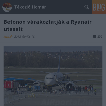
Tékozló Homár
Betonon várakoztatják a Ryanair
utasait
jackyll
•
2012. április 18.
255