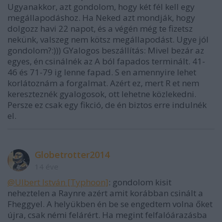
Ugyanakkor, azt gondolom, hogy két fél kell egy
megállapodáshoz. Ha Neked azt mondják, hogy
dolgozz havi 22 napot, és a végén még te fizetsz
nekünk, valszeg nem kötsz megállapodást. Ugye jól
gondolom?:))) GYalogos beszállítás: Mivel bezár az
egyes, én csinálnék az A ból fapados terminált. 41-
46 és 71-79 ig lenne fapad. S en amennyire lehet
korlátoznám a forgalmat. Azért ez, mert R et nem
kereszteznék gyalogosok, ott lehetne közlekedni.
Persze ez csak egy fikció, de én biztos erre indulnék
el.
Globetrotter2014
14 éve
@Ulbert István [Typhoon]
: gondolom kisit
neheztelen a Raynre azért amit korábban csinált a
Fheggyel. A helyükben én be se engedtem volna őket
újra, csak némi felárért. Ha megint felfalóárazásba