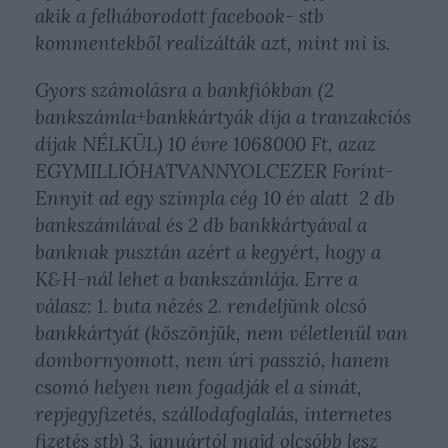
akik a felháborodott facebook- stb
kommentekből realizálták azt, mint mi is.
Gyors számolásra a bankfiókban (2
bankszámla+bankkártyák díja a tranzakciós
díjak NÉLKÜL) 10 évre 1068000 Ft, azaz
EGYMILLIÓHATVANNYOLCEZER Forint-
Ennyit ad egy szimpla cég 10 év alatt 2 db
bankszámlával és 2 db bankkártyával a
banknak pusztán azért a kegyért, hogy a
K&H-nál lehet a bankszámlája. Erre a
válasz: 1. buta nézés 2. rendeljünk olcsó
bankkártyát (köszönjük, nem véletlenül van
dombornyomott, nem úri passzió, hanem
csomó helyen nem fogadják el a simát,
repjegyfizetés, szállodafoglalás, internetes
fizetés stb) 3. januártól majd olcsóbb lesz