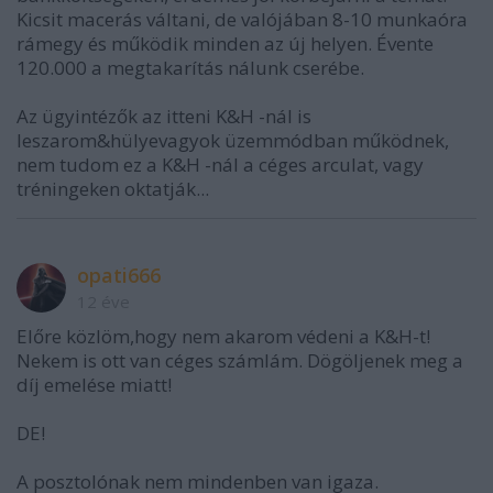
Kicsit macerás váltani, de valójában 8-10 munkaóra
rámegy és működik minden az új helyen. Évente
120.000 a megtakarítás nálunk cserébe.
Az ügyintézők az itteni K&H -nál is
leszarom&hülyevagyok üzemmódban működnek,
nem tudom ez a K&H -nál a céges arculat, vagy
tréningeken oktatják...
opati666
12 éve
Előre közlöm,hogy nem akarom védeni a K&H-t!
Nekem is ott van céges számlám. Dögöljenek meg a
díj emelése miatt!
DE!
A posztolónak nem mindenben van igaza.