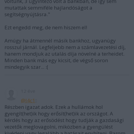
voltunk, 3 ügyintéző volt a bankban, de így sem
mutattak semmiféle hajlandóságot a
segítségnyújtásra."
Ezt engedd meg, de nem hiszem el!
Amúgy ha átmennél másik bankhoz, ugyanúgy
rosszul járnál. Legfeljebb nem a számlavezetési díj,
hanem mondjuk az utalás díja növelné a terheidet.
Minden bank más egy kicsit, de végső soron
mindegyik szar... :(
12 éve
@l4c1
:
Részben igazat adok. Ezek a hullámok hol
gyengít(het)ik hogy erősít(het)ik az országot. A
kérdés hogy az erősödést hogy tudják a gazdasági
vezetők meglovagolni, miközben a gyengülést
kivédeni vagy legalább a hatásait enyhíteni. Barom