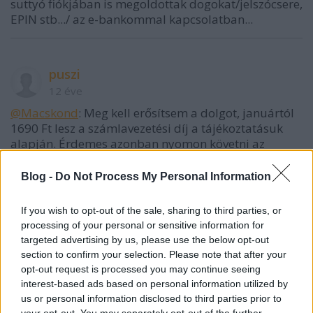
suttyó fiókjában is megoldottak dogokat/jelszócsere,
EPIN stb.../ az e-bankommal kapcsolatban...
puszi
12 éve
@Macskond
: Meg kell erősítsem a dolgot, januártól
1690 Ft lesz a számlavezetési díj a tájékoztatásuk
alapján. Érdemes azonban nyomon követni az
eseményeket a történeti hűség kedvéért. Tavaly
augusztusban nyitottuk náluk a Start számlánkat,
Blog -
Do Not Process My Personal Information
590 Ft/hó számlavezetési díjért kaptunk
bankkártyát, havi egy ingyenes kártyás pénzkivétet,
If you wish to opt-out of the sale, sharing to third parties, or
és havi 5 bankon kívüli átutalást ingyen, bankon
processing of your personal or sensitive information for
belül korlátlanul ingyenes átutalást. A bankadó
targeted advertising by us, please use the below opt-out
bevezetése nyomán a számlavezetési díj emelkedett
section to confirm your selection. Please note that after your
790-re, majd idén (talán februárban) 990-re, és
opt-out request is processed you may continue seeing
szeptembertől 3690-re, mert az eddigi brutál
interest-based ads based on personal information utilized by
bankadót nem fedezte a számlavezetési költség a
us or personal information disclosed to third parties prior to
szolgáltatások biztosítása esetén. Itt cégekről