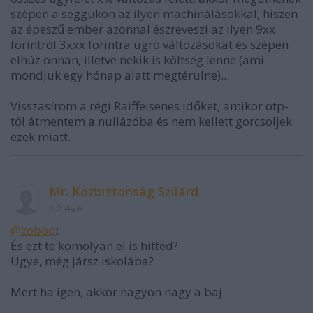
szépen a seggükön az ilyen machinálásokkal, hiszen
az épeszű ember azonnal észreveszi az ilyen 9xx
forintról 3xxx forintra ugró változásokat és szépen
elhúz onnan, illetve nekik is költség lenne (ami
mondjuk egy hónap alatt megtérülne)...
Visszasírom a régi Raiffeisenes időket, amikor otp-
től átmentem a nullázóba és nem kellett görcsöljek
ezek miatt.
Mr. Közbiztonság Szilárd
12 éve
@zobod
:
És ezt te komolyan el is hitted?
Ugye, még jársz iskolába?
Mert ha igen, akkor nagyon nagy a baj.