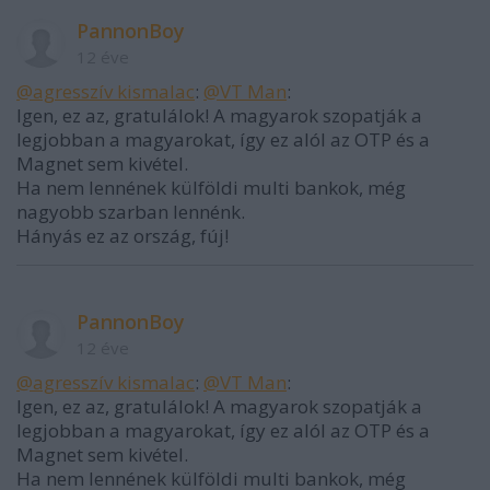
PannonBoy
12 éve
@agresszív kismalac
:
@VT Man
:
Igen, ez az, gratulálok! A magyarok szopatják a
legjobban a magyarokat, így ez alól az OTP és a
Magnet sem kivétel.
Ha nem lennének külföldi multi bankok, még
nagyobb szarban lennénk.
Hányás ez az ország, fúj!
PannonBoy
12 éve
@agresszív kismalac
:
@VT Man
:
Igen, ez az, gratulálok! A magyarok szopatják a
legjobban a magyarokat, így ez alól az OTP és a
Magnet sem kivétel.
Ha nem lennének külföldi multi bankok, még