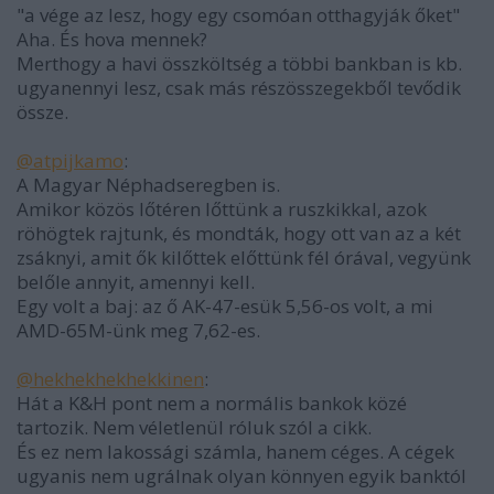
"a vége az lesz, hogy egy csomóan otthagyják őket"
Aha. És hova mennek?
Merthogy a havi összköltség a többi bankban is kb.
ugyanennyi lesz, csak más részösszegekből tevődik
össze.
@atpijkamo
:
A Magyar Néphadseregben is.
Amikor közös lőtéren lőttünk a ruszkikkal, azok
röhögtek rajtunk, és mondták, hogy ott van az a két
zsáknyi, amit ők kilőttek előttünk fél órával, vegyünk
belőle annyit, amennyi kell.
Egy volt a baj: az ő AK-47-esük 5,56-os volt, a mi
AMD-65M-ünk meg 7,62-es.
@hekhekhekhekkinen
:
Hát a K&H pont nem a normális bankok közé
tartozik. Nem véletlenül róluk szól a cikk.
És ez nem lakossági számla, hanem céges. A cégek
ugyanis nem ugrálnak olyan könnyen egyik banktól