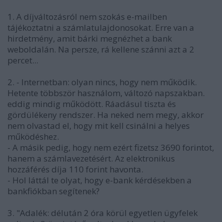
1. A díjváltozásról nem szokás e-mailben
tájékoztatni a számlatulajdonosokat. Erre van a
hirdetmény, amit bárki megnézhet a bank
weboldalán. Na persze, rá kellene szánni azt a 2
percet...
2. - Internetban: olyan nincs, hogy nem működik.
Hetente többször használom, változó napszakban.
eddig mindig működött. Ráadásul tiszta és
gördülékeny rendszer. Ha neked nem megy, akkor
nem olvastad el, hogy mit kell csinálni a helyes
működéshez.
- A másik pedig, hogy nem ezért fizetsz 3690 forintot,
hanem a számlavezetésért. Az elektronikus
hozzáférés díja 110 forint havonta.
- Hol láttál te olyat, hogy e-bank kérdésekben a
bankfiókban segítenek?
3. "Adalék: délután 2 óra körül egyetlen ügyfelek