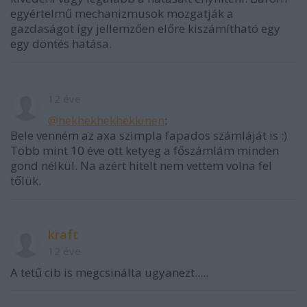
egyértelmű mechanizmusok mozgatják a
gazdaságot így jellemzően előre kiszámítható egy
egy döntés hatása.
12 éve
@hekhekhekhekkinen
:
Bele venném az axa szimpla fapados számláját is :)
Több mint 10 éve ott ketyeg a főszámlám minden
gond nélkül. Na azért hitelt nem vettem volna fel
tőlük.
kraft
12 éve
A tetű cib is megcsinálta ugyanezt.....