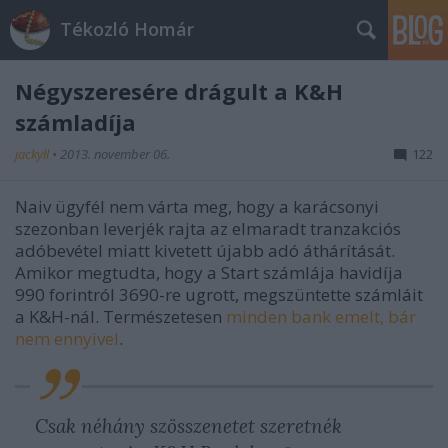
Tékozló Homár
Négyszeresére drágult a K&H
számladíja
jackyll
•
2013. november 06.
122
Naiv ügyfél nem várta meg, hogy a karácsonyi
szezonban leverjék rajta az elmaradt tranzakciós
adóbevétel miatt kivetett újabb adó áthárítását.
Amikor megtudta, hogy a Start számlája havidíja
990 forintról 3690-re ugrott, megszüntette számláit
a K&H-nál. Természetesen
minden bank emelt, bár
nem ennyivel
.
Csak néhány szösszenetet szeretnék