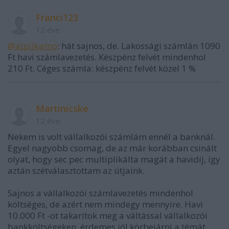
Franci123
12 éve
@atpijkamo
: hát sajnos, de. Lakossági számlán 1090
Ft havi számlavezetés. Készpénz felvét mindenhol
210 Ft. Céges számla: készpénz felvét közel 1 %
Martinicske
12 éve
Nekem is volt vállalkozói számlám ennél a banknál.
Egyel nagyobb csomag, de az már korábban csinált
olyat, hogy sec pec multiplikálta magát a havidíj, így
aztán szétválasztottam az útjaink.
Sajnos a vállalkozói számlavezetés mindenhol
költséges, de azért nem mindegy mennyire. Havi
10.000 Ft -ot takarítok meg a váltással vállalkozói
bankköltségeken, érdemes jól körbejárni a témát.