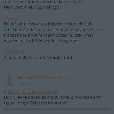
a másikhoz, mert van némi kötöttségük.
Nem várom el, hogy felfogd.
@puszi
:
Nyuszikám, ezeket az ingyenesség mellett is
áthárították. Tehát a havi 5 utalás ingyen volt, de a
tranzakciós adót felszámították rá, csak más
egyebet nem. KP-felvét dettó ugyanez.
@VT Man
:
Á, ugyanolyan szemét, mint a többi.
Mr. Közbiztonság Szilárd
12 éve
@Mr. Közbiztonság Szilárd
:
Hopp, #zobodnak az ment volna 2. mondatként:
Ugye, még NEM jársz iskolába?