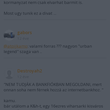
kormanyzat nem csak elvarhat barmit is.
Most ugy tunik ez a divat ...
gabors
12 éve
@atpijkamo
: valami forras ??? nagyon "urban
legend" szaga van ..
Destroyah2
12 éve
"NEM TUDJÁK A BANKFIÓKBAN MEGOLDANI, mert
onnan soha nem férnek hozzá az internetbankhoz. "
kamu.
bár utálom a K&h-t, egy 16ezres viharsarki kisváros