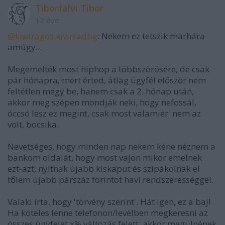
Tiborfalvi Tibor
12 éve
@kiwirágós kivirradtig
: Nekem ez tetszik marhára
amúgy...
Megemelték most hiphop a többszörösére, de csak
pár hónapra, mert érted, átlag ügyfél először nem
feltétlen megy be, hanem csak a 2. hónap után,
akkor meg szépen mondják neki, hogy nefossál,
óccsó lesz ez megint, csak most valamiér' nem az
volt, bocsika.
Nevetséges, hogy minden nap nekem kéne néznem a
bankom oldalát, hogy most vajon mikor emelnek
ezt-azt, nyitnak újabb kiskaput és szipákolnak el
tőlem újabb párszáz forintot havi rendszerességgel.
Valaki írta, hogy 'törvény szerint'. Hát igen, ez a baj!
Ha köteles lenne telefonon/levélben megkeresni az
összes ügyfelet x% változás felett, akkor megülnének