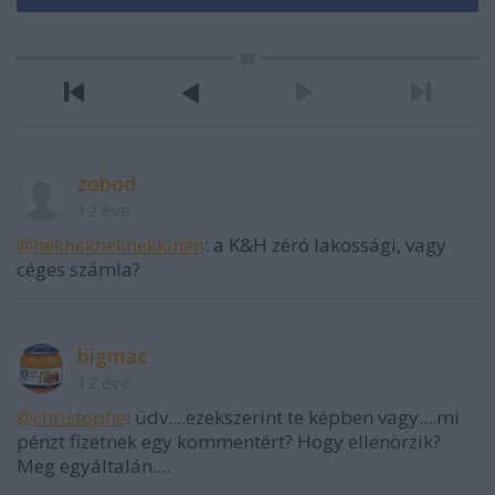
zobod
12 éve
@hekhekhekhekkinen
: a K&H zéró lakossági, vagy
céges számla?
bigmac
12 éve
@christophe
: üdv....ezekszerint te képben vagy....mi
pénzt fizetnek egy kommentért? Hogy ellenörzik?
Meg egyáltalán....