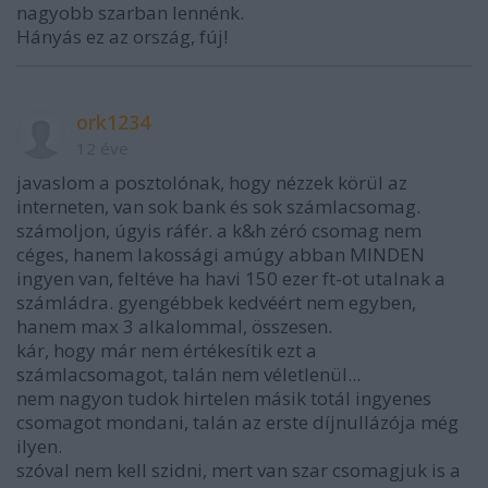
nagyobb szarban lennénk.
Hányás ez az ország, fúj!
ork1234
12 éve
javaslom a posztolónak, hogy nézzek körül az
interneten, van sok bank és sok számlacsomag.
számoljon, úgyis ráfér. a k&h zéró csomag nem
céges, hanem lakossági amúgy abban MINDEN
ingyen van, feltéve ha havi 150 ezer ft-ot utalnak a
számládra. gyengébbek kedvéért nem egyben,
hanem max 3 alkalommal, összesen.
kár, hogy már nem értékesítik ezt a
számlacsomagot, talán nem véletlenül...
nem nagyon tudok hirtelen másik totál ingyenes
csomagot mondani, talán az erste díjnullázója még
ilyen.
szóval nem kell szidni, mert van szar csomagjuk is a