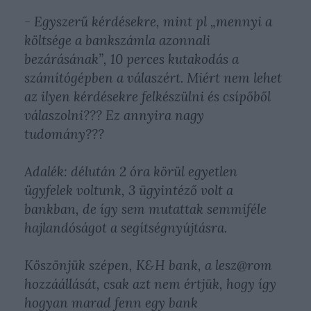
- Egyszerű kérdésekre, mint pl „mennyi a
költsége a bankszámla azonnali
bezárásának”, 10 perces kutakodás a
számítógépben a válaszért. Miért nem lehet
az ilyen kérdésekre felkészülni és csípőből
válaszolni??? Ez annyira nagy
tudomány???
Adalék: délután 2 óra körül egyetlen
ügyfelek voltunk, 3 ügyintéző volt a
bankban, de így sem mutattak semmiféle
hajlandóságot a segítségnyújtásra.
Köszönjük szépen, K&H bank, a lesz@rom
hozzáállását, csak azt nem értjük, hogy így
hogyan marad fenn egy bank