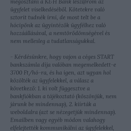
megosztani a K&H Bank lesz@rom az
ügyfelet viselkedéséből. Kötetekre való
sztorit tudnék írni, de most telt be a
hócipőnk az ügyintézők ügyfélhez való
hozzáállásával, a nemtörődömségével és
nem mellesleg a tudatlanságukkal.
- Kérdésünkre, hogy vajon a céges START
bankszámla díja valóban megemelkedett-e
3700 Ft/hó-ra, és ha igen, azt ugyan hol
közölték az ügyfelekkel, a válasz a
következő: 1. ki volt függesztve a
bankfiókban a tájékoztató (köszönjük, nem
járunk be mindennap), 2. kiírták a
weboldalra (azt se nézegetjük mindennap).
Emailben vagy egyéb módon valahogy
elfelejtették kommunikálni az ügyfelekkel,