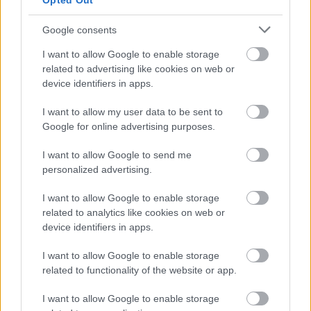
Opted Out
Egymillió forintból újjítatta föl egy miskolci
önkormányzati képviselő az ornitológus Herman
Google consents
Ottó sírját Miskolcon – írja a Cink.hu. A sírra rákerült
a politikus, Kovács László neve is.
I want to allow Google to enable storage
related to advertising like cookies on web or
device identifiers in apps.
www.origo.hu/itthon/20131105-rairatta-a-nevet-
herman-otto-sirjara.html
I want to allow my user data to be sent to
Google for online advertising purposes.
Kovács László miskolci önkormányzati képviselő a
felsőhámori köztemetőben lévő védett síremlékeket
I want to allow Google to send me
jogszabálysértően építtette át. Visszaállítják a
personalized advertising.
Herman-sír régi állapotát
I want to allow Google to enable storage
www.origo.hu/itthon/20131106-jogellenesen-
related to analytics like cookies on web or
epitettek-at-herman-otto-es-vasarhelyi-istvan-
device identifiers in apps.
sirhelyet.html
I want to allow Google to enable storage
related to functionality of the website or app.
Macskond
I want to allow Google to enable storage