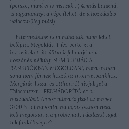
(persze, majd el is hisszük…) 4. más banknál
is ugyanennyi a vége (lehet, de a hozzáállás
valószínűleg más!)
- Internetbank nem működik, nem lehet
belépni. Megoldás: 1. (ez verte ki a
biztosítékot, itt álltunk fel majdnem
köszönés nélkül): NEM TUDJÁK A
BANKFIÓKBAN MEGOLDANI, mert onnan
soha nem férnek hozzá az internetbankhoz.
Menjünk haza, és otthonról hívjuk fel a
Telecentert… FELHÁBORÍTÓ ez a
hozzáállás!!! Akkor miért is fizet az ember
3700 Ft-ot havonta, ha úgyis otthon neki
kell megoldania a problémát, ráadásul saját
telefonköltségre?