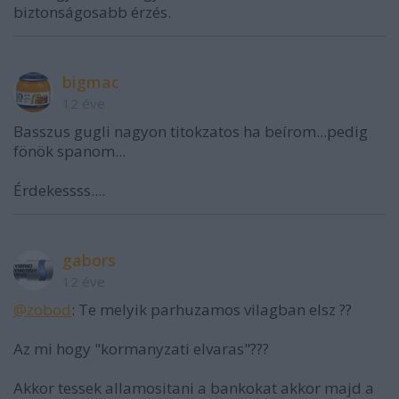
biztonságosabb érzés.
bigmac
12 éve
Basszus gugli nagyon titokzatos ha beírom...pedig
fönök spanom...
Érdekessss....
gabors
12 éve
@zobod
: Te melyik parhuzamos vilagban elsz ??
Az mi hogy "kormanyzati elvaras"???
Akkor tessek allamositani a bankokat akkor majd a