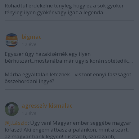
Rohadtul érdekelne tényleg hogy ez a sok gyökér
tényleg ilyen gyökér vagy igaz a legenda....
bigmac
12 éve
Egyszer úgy hazakisérnék egy ilyen
bérhuszárt..mostanába már ugyis korán sötétedik....
Márha egyáltalán léteznek....viszont ennyi faszságot
összehordani ingyé?
agresszív kismalac
12 éve
@J.László
: Úgy van! Magyar ember seggébe magyar
lófaszt! Aki engem átbasz a palánkon, mint a szart,
az magyar bank legyen! Tisztább, szárazabb,