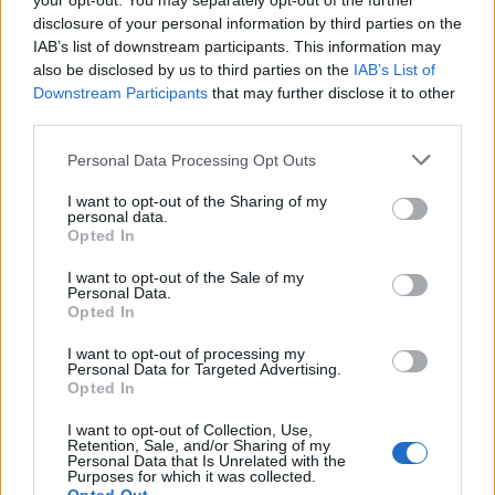
your opt-out. You may separately opt-out of the further
beszélünk, ahol potenciálisan milliók átutalása
disclosure of your personal information by third parties on the
történik akár havonta ötször a csomagban foglalva,
IAB’s list of downstream participants. This information may
ha minden alkalommal csak egy milliós átutalást
also be disclosed by us to third parties on the
IAB’s List of
tételezünk fel, akkor ennek adója 15000 Ft (jól
Downstream Participants
that may further disclose it to other
third parties.
tudom, hogy 0,3%?) De ha csak 0,02%, akkor is
10000 Ft. Nem beszélve a pénzkivétről, ami az
Please note that this website/app uses one or more Google
Personal Data Processing Opt Outs
automaták kapacitása miatt 500000 Ft lehet max,
services and may gather and store information including but
de az is 3000 Ft-os bankadót jelent 0,6%-os adóval
not limited to your visit or usage behaviour. You may click to
I want to opt-out of the Sharing of my
számolva. Persze, ha valakinek nincs forgalma, és
personal data.
grant or deny consent to Google and its third-party tags to
Opted In
nem bevételez-kiad, akkor lehet, hogy ezt nem
use your data for below specified purposes in below Google
használja ki, de máshol sem kapja meg a hasonló
consent section.
I want to opt-out of the Sale of my
szolgáltatást sokkal olcsóbban. Mi egyelőre bízunk
Personal Data.
abban, hogy visszamegy a számlavezetési díj
Opted In
januártól, és maradtunk, sajnos egyelőre máshol
I want to opt-out of processing my
sem találtunk jobb ajánlatot.
Personal Data for Targeted Advertising.
Opted In
I want to opt-out of Collection, Use,
Retention, Sale, and/or Sharing of my
atpijkamo
Personal Data that Is Unrelated with the
12 éve
Purposes for which it was collected.