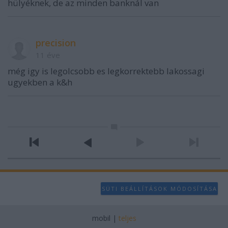
hülyéknek, de az minden banknál van
precision
11 éve
még igy is legolcsobb es legkorrektebb lakossagi
ugyekben a k&h
SÜTI BEÁLLÍTÁSOK MÓDOSÍTÁSA
mobil
|
teljes