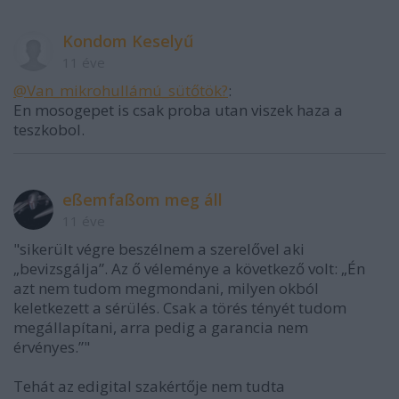
Kondom Keselyű
11 éve
@Van_mikrohullámú_sütőtök?
:
En mosogepet is csak proba utan viszek haza a
teszkobol.
eßemfaßom meg áll
11 éve
"sikerült végre beszélnem a szerelővel aki
„bevizsgálja”. Az ő véleménye a következő volt: „Én
azt nem tudom megmondani, milyen okból
keletkezett a sérülés. Csak a törés tényét tudom
megállapítani, arra pedig a garancia nem
érvényes.”"
Tehát az edigital szakértője nem tudta