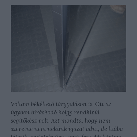
Voltam békéltető tárgyaláson is. Ott az
ügyben bíráskodó hölgy rendkívül
segítőkész volt. Azt mondta, hogy nem
szeretne nem nekünk igazat adni, de hiába
látszik egyértelműen, amit fentebb leírtam,