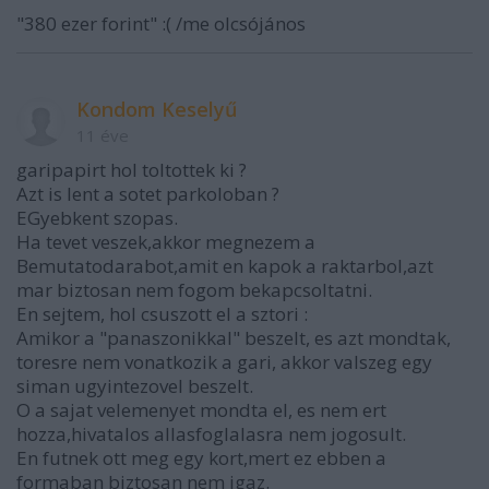
"380 ezer forint" :( /me olcsójános
Kondom Keselyű
11 éve
garipapirt hol toltottek ki ?
Azt is lent a sotet parkoloban ?
EGyebkent szopas.
Ha tevet veszek,akkor megnezem a
Bemutatodarabot,amit en kapok a raktarbol,azt
mar biztosan nem fogom bekapcsoltatni.
En sejtem, hol csuszott el a sztori :
Amikor a "panaszonikkal" beszelt, es azt mondtak,
toresre nem vonatkozik a gari, akkor valszeg egy
siman ugyintezovel beszelt.
O a sajat velemenyet mondta el, es nem ert
hozza,hivatalos allasfoglalasra nem jogosult.
En futnek ott meg egy kort,mert ez ebben a
formaban biztosan nem igaz.