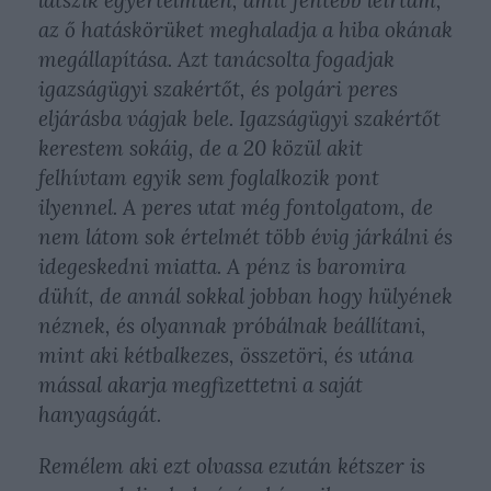
az ő hatáskörüket meghaladja a hiba okának
megállapítása. Azt tanácsolta fogadjak
igazságügyi szakértőt, és polgári peres
eljárásba vágjak bele.
Igazságügyi szakértőt
kerestem sokáig, de a 20 közül akit
felhívtam egyik sem foglalkozik pont
ilyennel. A peres utat még fontolgatom, de
nem látom sok értelmét több évig járkálni és
idegeskedni miatta. A pénz is baromira
dühít, de annál sokkal jobban hogy hülyének
néznek, és olyannak próbálnak beállítani,
mint aki kétbalkezes, összetöri, és utána
mással akarja megfizettetni a saját
hanyagságát.
Remélem aki ezt olvassa ezután kétszer is