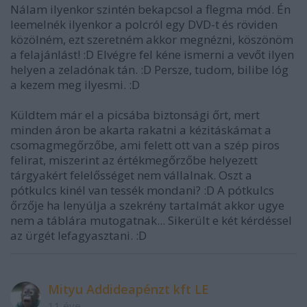
Nálam ilyenkor szintén bekapcsol a flegma mód. Én
leemelnék ilyenkor a polcról egy DVD-t és röviden
közölném, ezt szeretném akkor megnézni, köszönöm
a felajánlást! :D Elvégre fel kéne ismerni a vevőt ilyen
helyen a zeladónak tán. :D Persze, tudom, bilibe lóg
a kezem meg ilyesmi. :D
Küldtem már el a picsába biztonsági őrt, mert
minden áron be akarta rakatni a kézitáskámat a
csomagmegőrzőbe, ami felett ott van a szép piros
felirat, miszerint az értékmegőrzőbe helyezett
tárgyakért felelősséget nem vállalnak. Oszt a
pótkulcs kinél van tessék mondani? :D A pótkulcs
őrzője ha lenyúlja a szekrény tartalmát akkor ugye
nem a táblára mutogatnak... Sikerült e két kérdéssel
az ürgét lefagyasztani. :D
Mityu Addideapénzt kft LE
11 éve