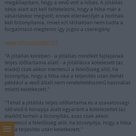
megállapítani, hogy a vevő volt a hibás. A jótállás
ideje alatt azt kell feltételezni, hogy a hiba már a
vásárláskor megvolt, ennek ellenkezőjét a boltnak
kell bizonyítania, mivel ezt láthatóan nem tudta a
forgalmazó megtenni így jogos a csereigény
www.nfh.hu/node/151
"A jótállás körében - a jótállás mindkét fajtájának
teljes időtartama alatt - a jótállásra kötelezett (az
eladó) csak akkor mentesül a felelősség alól, ha
bizonyítja, hogy a hiba oka a teljesítés után (tehát
például a vevő általi nem rendeltetésszerű használat
miatt) keletkezett."
"Tehát a jótállás teljes időtartama és a szavatossági
idő első 6 hónapja alatt egyaránt a kötelezettet (az
eladót) terheli a bizonyítás, azaz csak akkor
mentesül a felelősség alól, ha bizonyítja, hogy a hiba
oka a teljesítés után keletkezett."