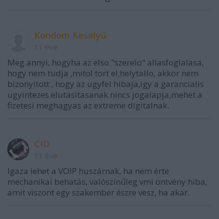
Kondom Keselyű
11 éve
Meg annyi, hogyha az elso "szerelo" allasfoglalasa,
hogy nem tudja ,mitol tort el,helytallo, akkor nem
bizonyitott , hogy az ugyfel hibaja,igy a garancialis
ugyintezes elutasitasanak nincs jogalapja,mehet a
fizetesi meghagyas az extreme digitalnak.
CID
11 éve
Igaza lehet a VOIP huszárnak, ha nem érte
mechanikai behatás, valószínűleg vmi öntvény hiba,
amit viszont egy szakember észre vesz, ha akar.