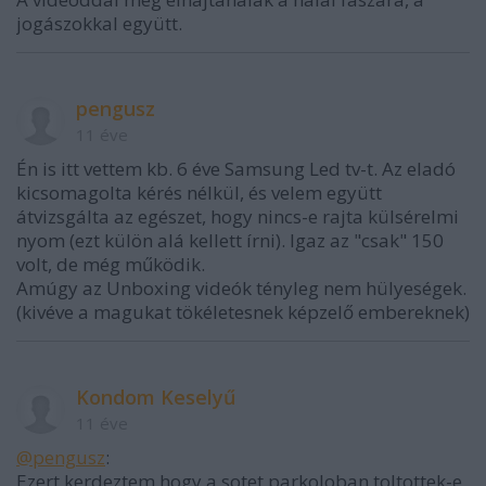
jogászokkal együtt.
pengusz
11 éve
Én is itt vettem kb. 6 éve Samsung Led tv-t. Az eladó
kicsomagolta kérés nélkül, és velem együtt
átvizsgálta az egészet, hogy nincs-e rajta külsérelmi
nyom (ezt külön alá kellett írni). Igaz az "csak" 150
volt, de még működik.
Amúgy az Unboxing videók tényleg nem hülyeségek.
(kivéve a magukat tökéletesnek képzelő embereknek)
Kondom Keselyű
11 éve
@pengusz
:
Ezert kerdeztem,hogy a sotet parkoloban toltottek-e