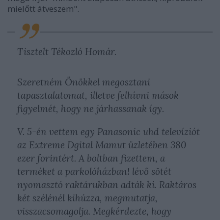
mielőtt átveszem".
Tisztelt Tékozló Homár.
Szeretném Önökkel megosztani
tapasztalatomat, illetve felhívni mások
figyelmét, hogy ne járhassanak így.
V. 5-én vettem egy Panasonic uhd televíziót
az Extreme Dgital Mamut üzletében 380
ezer forintért. A boltban fizettem, a
terméket a parkolóházban! lévő sötét
nyomasztó raktárukban adták ki. Raktáros
két szélénél kihúzza, megmutatja,
visszacsomagolja. Megkérdezte, hogy