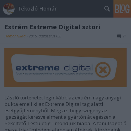
Tékozló Homár
Extrém Extreme Digital sztori
Homár Hilda
•
2015. augusztus 03.
71
László történetét leginkább az extrém nagy anyagi
bukta emeli ki az Extreme Digital tag alatti
esetgyűjteményből. Meg az, hogy szegény az
igazságát keresve elment a gyártón át egészen a
Békéltető Testületig - mondjuk hiába. A tanulságot ő
maga írja: "
mindent alaposan átnézek, kipróbálok