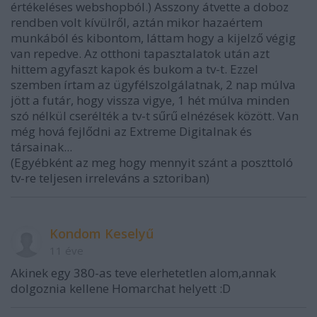
értékeléses webshopból.) Asszony átvette a doboz
rendben volt kívülről, aztán mikor hazaértem
munkából és kibontom, láttam hogy a kijelző végig
van repedve. Az otthoni tapasztalatok után azt
hittem agyfaszt kapok és bukom a tv-t. Ezzel
szemben írtam az ügyfélszolgálatnak, 2 nap múlva
jött a futár, hogy vissza vigye, 1 hét múlva minden
szó nélkül cserélték a tv-t sűrű elnézések között. Van
még hová fejlődni az Extreme Digitalnak és
társainak...
(Egyébként az meg hogy mennyit szánt a poszttoló
tv-re teljesen irreleváns a sztoriban)
Kondom Keselyű
11 éve
Akinek egy 380-as teve elerhetetlen alom,annak
dolgoznia kellene Homarchat helyett :D