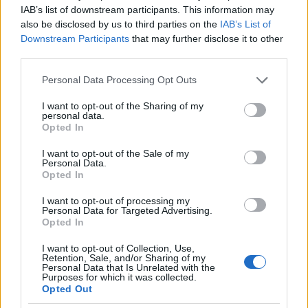
IAB’s list of downstream participants. This information may
also be disclosed by us to third parties on the
IAB’s List of
Ciri
Downstream Participants
that may further disclose it to other
11 éve
third parties.
Szerintem simán arról van szó, hogy a posztoló
Please note that this website/app uses one or more Google
Personal Data Processing Opt Outs
szállítás közben odaverte a készüléket.
services and may gather and store information including but
Bepróbálkozott, nem jött be.
not limited to your visit or usage behaviour. You may click to
I want to opt-out of the Sharing of my
personal data.
grant or deny consent to Google and its third-party tags to
Opted In
Nem lesz itt per meg miegymás, szépen beletörődik
use your data for below specified purposes in below Google
a saját hülyeségébe.
consent section.
I want to opt-out of the Sale of my
Personal Data.
Opted In
I want to opt-out of processing my
MrZed001
Personal Data for Targeted Advertising.
11 éve
Opted In
@Ciri
:
I want to opt-out of Collection, Use,
Szerintem még életedben nem vettél LCD TV-t, ha azt
Retention, Sale, and/or Sharing of my
Personal Data that Is Unrelated with the
hiszed az a dobozában meg tud így sérülni.
Purposes for which it was collected.
Tudod, eleve arra tervezik, hogy piszok nagy
Opted Out
konténerekben szállítva jómunkásember kisjózsikák