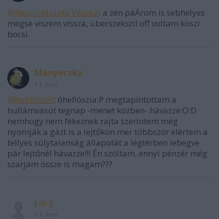
@Rosszindulatú Vászka
: a zén páÁrom is sebhelyes
mégse viszem vissza, überszekszi! off voltam köszi
bocsi.
Manyecska
11 éve
@hobbitroll
: óhellószia:P megtapintottam a
hullámvasút tegnap -menet közben- hávazze:O:D
nemhogy nem fékeznek rajta szerintem még
nyomják a gázt is a lejtőkön mer többször elértem a
tellyes súlytalanság állapotát a légtérben lebegve
pár lejtőnél hávazze!!! Én szóltam..ennyi pénzér még
szarjam össze is magam???
(-o-)
11 éve