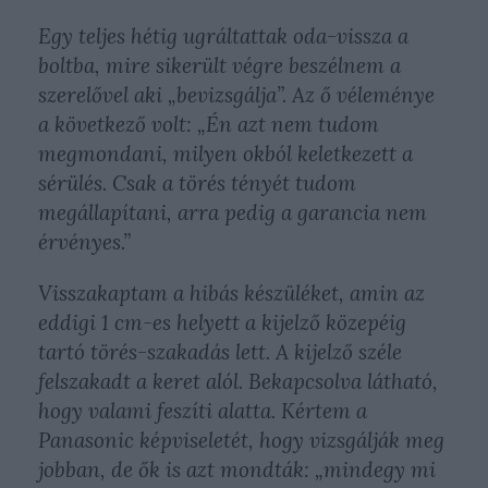
Egy teljes hétig ugráltattak oda-vissza a
boltba, mire sikerült végre beszélnem a
szerelővel aki „bevizsgálja”. Az ő véleménye
a következő volt:
„Én azt nem tudom
megmondani, milyen okból keletkezett a
sérülés. Csak a törés tényét tudom
megállapítani, arra pedig a garancia nem
érvényes.”
Visszakaptam a hibás készüléket, amin az
eddigi 1 cm-es helyett a kijelző közepéig
tartó törés-szakadás lett. A kijelző széle
felszakadt a keret alól. Bekapcsolva látható,
hogy valami feszíti alatta. Kértem a
Panasonic képviseletét, hogy vizsgálják meg
jobban, de ők is azt mondták:
„mindegy mi