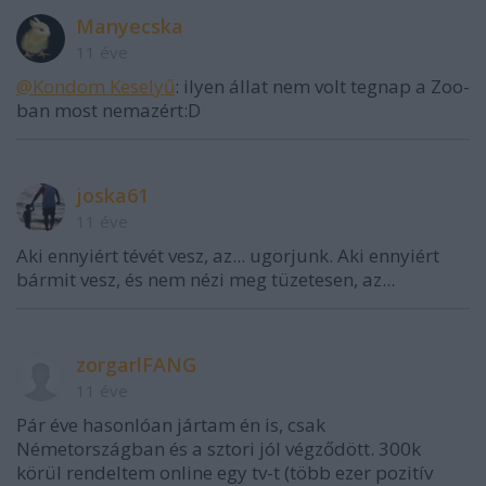
Manyecska
11 éve
@Kondom Keselyű
: ilyen állat nem volt tegnap a Zoo-
ban most nemazért:D
joska61
11 éve
Aki ennyiért tévét vesz, az... ugorjunk. Aki ennyiért
bármit vesz, és nem nézi meg tüzetesen, az...
zorgarlFANG
11 éve
Pár éve hasonlóan jártam én is, csak
Németországban és a sztori jól végződött. 300k
körül rendeltem online egy tv-t (több ezer pozitív