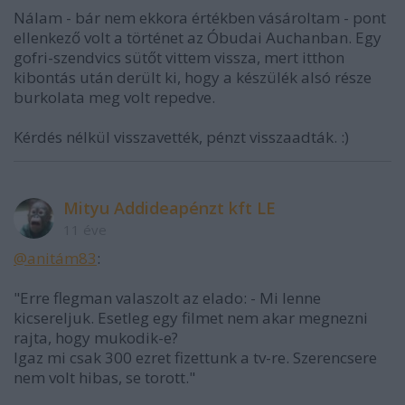
Nálam - bár nem ekkora értékben vásároltam - pont
ellenkező volt a történet az Óbudai Auchanban. Egy
gofri-szendvics sütőt vittem vissza, mert itthon
kibontás után derült ki, hogy a készülék alsó része
burkolata meg volt repedve.
Kérdés nélkül visszavették, pénzt visszaadták. :)
Mityu Addideapénzt kft LE
11 éve
@anitám83
:
"Erre flegman valaszolt az elado: - Mi lenne
kicsereljuk. Esetleg egy filmet nem akar megnezni
rajta, hogy mukodik-e?
Igaz mi csak 300 ezret fizettunk a tv-re. Szerencsere
nem volt hibas, se torott."