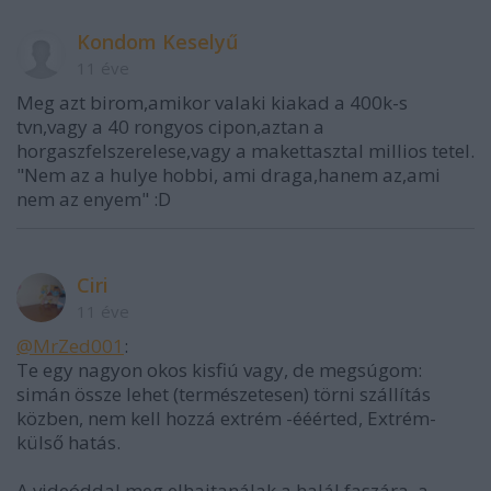
Kondom Keselyű
11 éve
Meg azt birom,amikor valaki kiakad a 400k-s
tvn,vagy a 40 rongyos cipon,aztan a
horgaszfelszerelese,vagy a makettasztal millios tetel.
"Nem az a hulye hobbi, ami draga,hanem az,ami
nem az enyem" :D
Ciri
11 éve
@MrZed001
:
Te egy nagyon okos kisfiú vagy, de megsúgom:
simán össze lehet (természetesen) törni szállítás
közben, nem kell hozzá extrém -ééérted, Extrém-
külső hatás.
A videóddal meg elhajtanálak a halál faszára, a