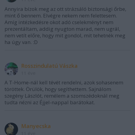
Annyira bízok meg az ott strázsáló biztonsági őrbe,
mint ő bennem. Elvégre nekem nem felettesem.
Amíg intézkedésre okot adó cselekményt nem
prezentáltam, addig nyugton marad, nem ugrál,
nem vetít előre, hogy mit gondol, mit tehetnék meg
ha úgy van. :D
Rosszindulatú Vászka
11 éve
A T-Home-nál kell tévét rendelni, azok sohasenem
töröttek. Örülök, hogy segíthettem. Sajnálom
szegény Lászlót, remélem a szomszédoknál meg
tudta nézni az Éjjel-nappal barátokat.
Manyecska
11 éve