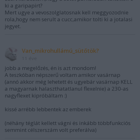
ki a garipapirt?
Mert ugye a vevoszolglatosnak kell meggyozodnie
rola,hogy nem serult a cucc,amikor tolti ki a jotalasi
jegyet.
Van_mikrohullámú_sütőtök?
11 éve
jobb a megelőzés, én is azt mondom!
A teszkóban népszerű voltam amikor vasárnap
(annó akkor még lehetett és ugyebár vasárnap KELL
a magyarnak halaszthatatlanul flexelnie) a 230-as
nagyflexet kipróbáltam :)
kissé arrébb lebbentek az emberek
(néhány téglát kellett vágni és inkább többfunkciós
semmint célszerszám volt preferálva)