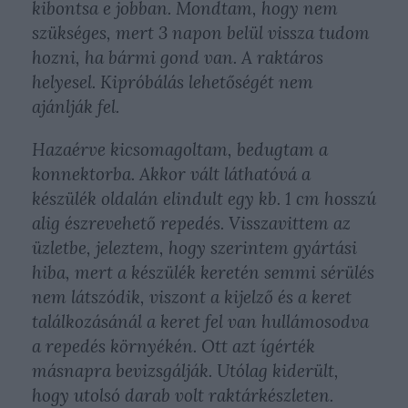
kibontsa e jobban. Mondtam, hogy nem
szükséges, mert 3 napon belül vissza tudom
hozni, ha bármi gond van. A raktáros
helyesel. Kipróbálás lehetőségét nem
ajánlják fel.
Hazaérve kicsomagoltam, bedugtam a
konnektorba. Akkor vált láthatóvá a
készülék oldalán elindult egy kb. 1 cm hosszú
alig észrevehető repedés. Visszavittem az
üzletbe, jeleztem, hogy szerintem gyártási
hiba, mert a készülék keretén semmi sérülés
nem látszódik, viszont a kijelző és a keret
találkozásánál a keret fel van hullámosodva
a repedés környékén. Ott azt ígérték
másnapra bevizsgálják. Utólag kiderült,
hogy utolsó darab volt raktárkészleten.