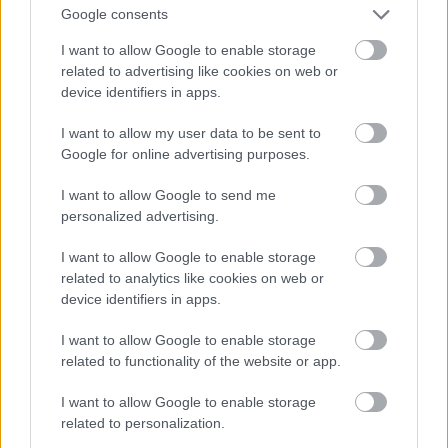
és wongok fogják tologatni meg toszogatni, közel
Google consents
sem kedvesen.
I want to allow Google to enable storage
related to advertising like cookies on web or
Amúgy igen, minden kibontást, beüzemelést
device identifiers in apps.
végigvideózni.
Más védelem nincs.
I want to allow my user data to be sent to
Google for online advertising purposes.
I want to allow Google to send me
KaTe
personalized advertising.
11 éve
Nagy értékű termék vásárlása esetén kizárólag
I want to allow Google to enable storage
related to analytics like cookies on web or
személyes átvétel ajánlott. Ehhez kell minimum 2 fő,
device identifiers in apps.
illetve gondos szemrevételezés az átvételnél. A
posztoló nem volt eléggé körültekintő, sietett, nem
I want to allow Google to enable storage
volt kedve a terméket átnézni. Ha a posztoló szerint a
related to functionality of the website or app.
sérülés egyértelműen gyártási hibára vezethető
vissza, ahhoz neki nincs köze és úgy gondolja, hogy
I want to allow Google to enable storage
ez megáll a bíróságon is, akkor nyugodtan
related to personalization.
pereskedjen, ne féljen a "hosszú évektől", meg fogja