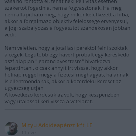
vasarlo rontotta el, tehat neki kell vitas esetben
szakertot fogadnia, nem a fogyasztonak. Ha meg
nem allapithato meg, hogy mikor keletkezett a hiba,
akkor a forgalmazo objektiv felelossege ervenyesul,
a jogi szabalyozas a fogyasztot szandekosan jobban
vedi.
Nem veletlen, hogy a jotallasi perektol felni szoktak
a cegek. Legutobb egy havert probalt egy kereskedo
aszf alapjan " garanciavesztesre" hivatkozva
lepattintani, o csak annyit irt vissza, hogy akkor
holnap reggel megy a fizetesi meghagyas, ha annak
is ellentmondanak, akkor a kozerdeku kereset az
ugyeszseg utjan.
A kovetkezo kerdesuk az volt, hogy keszpenzben
vagy utalassal keri vissza a vetelarat.
Mityu Addideapénzt kft LE
11 éve