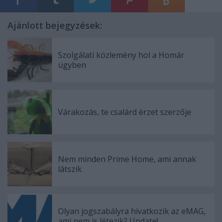
Ajánlott bejegyzések:
Szolgálati közlemény hol a Homár
ügyben
Várakozás, te csalárd érzet szerzője
Nem minden Prime Home, ami annak
látszik
Olyan jogszabályra hivatkozik az eMAG,
ami nem is létezik? Update!