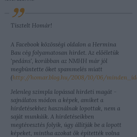
Tisztelt Homár!
A Facebook közösségi oldalon a Hermina
Bau cég folyamatosan hirdet. Az előéletük
'pedáns', korábban az NMHH már jól
megbüntette őket spammelés miatt
(
http://homar.blog.hu/2008/10/06/minden_i
Jelenleg szimpla lopással hirdeti magát -
sajnálatos módon a képek, amiket a
hirdetésekhez használnak lopottak, nem a
saját munkáik. A hirdetéseikben
megtévesztés folyik, úgy állítják be a lopott
képeket, mintha azokat ők építették volna