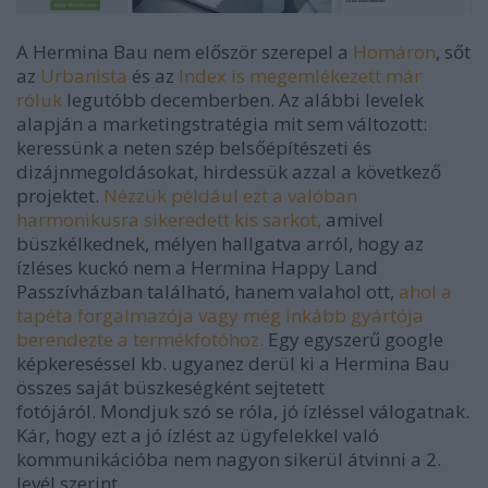
A Hermina Bau nem először szerepel a
Homáron
, sőt
az
Urbanista
és az
Index is megemlékezett már
róluk
legutóbb decemberben. Az alábbi levelek
alapján a marketingstratégia mit sem változott:
keressünk a neten szép belsőépítészeti és
dizájnmegoldásokat, hirdessük azzal a következő
projektet.
Nézzük például ezt a valóban
harmonikusra sikeredett kis sarkot,
amivel
büszkélkednek, mélyen hallgatva arról, hogy az
ízléses kuckó nem a Hermina Happy Land
Passzívházban található, hanem valahol ott,
ahol a
tapéta forgalmazója vagy még inkább gyártója
berendezte a termékfotóhoz.
Egy egyszerű google
képkereséssel kb. ugyanez derül ki a Hermina Bau
összes saját büszkeségként sejtetett
fotójáról. Mondjuk szó se róla, jó ízléssel válogatnak.
Kár, hogy ezt a jó ízlést az ügyfelekkel való
kommunikációba nem nagyon sikerül átvinni a 2.
levél szerint.