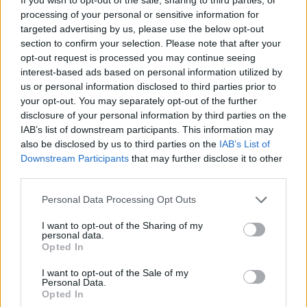
processing of your personal or sensitive information for
innen:
http://homeje.com/perfect-living-
targeted advertising by us, please use the below opt-out
room-art-design/beautiful-visualizations-
section to confirm your selection. Please note that after your
from-triple-d-designs-living-room-art-
opt-out request is processed you may continue seeing
for-walls-living-room-art-decor-ideas-
interest-based ads based on personal information utilized by
us or personal information disclosed to third parties prior to
living-room-canvas-art-ideas/
your opt-out. You may separately opt-out of the further
Az oldalukon összes kép ilyen, mind lopott,
disclosure of your personal information by third parties on the
nyugodtan lehet ellenőrizni. Egy saját képük
IAB’s list of downstream participants. This information may
also be disclosed by us to third parties on the
IAB’s List of
sincs.
Downstream Participants
that may further disclose it to other
third parties.
Please note that this website/app uses one or more Google
Personal Data Processing Opt Outs
services and may gather and store information including but
not limited to your visit or usage behaviour. You may click to
I want to opt-out of the Sharing of my
personal data.
grant or deny consent to Google and its third-party tags to
Opted In
Tisztelt Homár Blog!
use your data for below specified purposes in below Google
consent section.
I want to opt-out of the Sale of my
Personal Data.
Figyelmetekbe ajánlom az alábbi két képfájl
Opted In