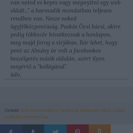
van neted es kepes vagy megnyitni egy web
oldalt..." a harmadik mondatban teljesen
rendben van. Nesze neked
ügyfélközpontúság. Puskás Öcsi bácsi, akire
pedig többször hivatkoznak a honlapon,
meg majd forog a sírjában. Bár lehet, hogy
pont az Almásy úr volt a facebookos
beszélgetés másik oldalán, azért ilyen
megértő a "kollégával".
üdv,
Címkék:
fotó
kommunikáció
facebook
építkezés
lakás
csalás
csalódás
hermina bau