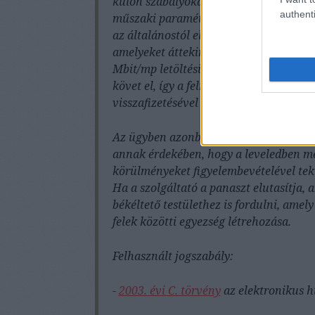
külön szabályokat határoznak meg figy
authenti
műszaki paraméterei miatt igénybe veh
az általánostól eltérő minimális le-/és 
amelyeket áttekintve megállapítható, 
Mbit/mp letöltési sebességgel a szolgá
követ el, így a felmondás közlésére cs
visszafizetésével van lehetőség.
Az ügyben azonban írásbeli kérelmet le
annak érdekében, hogy a leveledben m
körülményeket figyelembevételével tekin
Ha a szolgáltató a panaszt elutasítja, a
békéltető testülethez is fordulni, amely
felek közötti egyezség létrehozása.
Felhasznált jogszabály:
-
2003. évi C. törvény
az elektronikus h