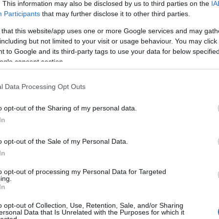
BAR
. This information may also be disclosed by us to third parties on the
IA
50 000 Ft lenne.
Participants
that may further disclose it to other third parties.
Hog
ban
mi gondom nem lenne, ha "csak úgy"
 that this website/app uses one or more Google services and may gath
 viszont, hogy a jelenlegi internet
Az 
including but not limited to your visit or usage behaviour. You may click 
Ist
 to Google and its third-party tags to use your data for below specifi
yben, nem tartom igazságosnak. A UPC-t
hül
ogle consent section.
zetőket veszíteni, de meggyőződésem,
vev
biz
 a hűségnyilatkoza díjtalan felbontása."
l Data Processing Opt Outs
Keg
mmiféle méltányossági kedvezményt
"30
o opt-out of the Sharing of my personal data.
app
In
Mi 
val
!
o opt-out of the Sale of my Personal Data.
In
HAS
to opt-out of processing my Personal Data for Targeted
Fog
ing.
In
Fog
Bék
o opt-out of Collection, Use, Retention, Sale, and/or Sharing
, mit mondanak a jogszabályok.
ersonal Data that Is Unrelated with the Purposes for which it
Fog
lected.