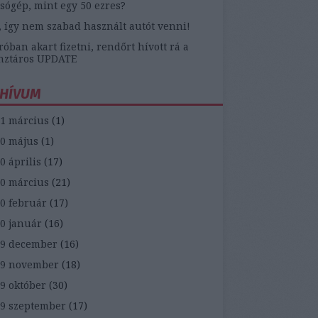
sógép, mint egy 50 ezres?
, így nem szabad használt autót venni!
óban akart fizetni, rendőrt hívott rá a
nztáros UPDATE
HÍVUM
1 március
(
1
)
0 május
(
1
)
0 április
(
17
)
0 március
(
21
)
0 február
(
17
)
0 január
(
16
)
9 december
(
16
)
19 november
(
18
)
9 október
(
30
)
9 szeptember
(
17
)