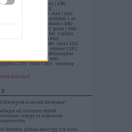
)
kaja
(
647
)
kiskarácsony
(
158
)
ekedés
(
263
)
kütyü
(
362
)
arságteljesítmény
(
113
)
máv
(
164
)
ügyfél
(
5269
)
panaszkezelésből 1-es
)
panaszlevél
(
105
)
parkolás
(
308
)
behajtás
(
142
)
pia
(
212
)
posta
(
168
)
ám
(
1041
)
rendőrség
(
154
)
repülés
)
ruha
(
230
)
szájon át
(
652
)
ítógép
(
103
)
szerviz
(
349
)
szex
(
123
)
on
(
461
)
telekom
(
136
)
telenor
(
131
)
zmus
(
184
)
tv
(
131
)
ügyfélszolgálat
)
update
(
519
)
utazás
(
416
)
églátás
(
237
)
video
(
207
)
webshop
)
sszes kulcsszó
 5
ő feleségeik is sírnak fürdéskor?
sillagos all inclusive extrák
éziában: vízjegy és szikraesős
lanyszerelés
ét kérdése: jobban most egy 170 ezres