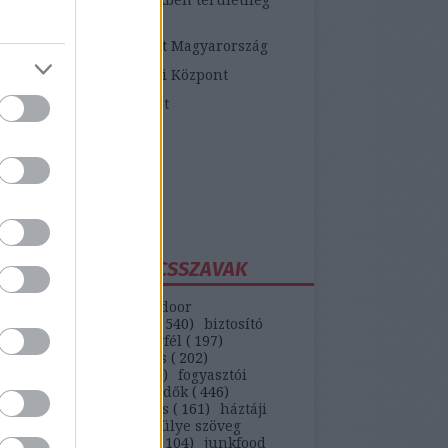
etékes járási hivatalok
ópai Fogyasztói Központ Magyarország
zügyi Fogyasztóvédelmi Központ
zügyi Békéltető Testület
dasági Versenyhivatal
atosVásárló.hu
yasztóvédő Alapítvány
ntawebáruház
EGGYAKORIBB KULCSSZAVAK
(
147
)
autó
(
399
)
backdoor
unikáció
(
187
)
bank
(
540
)
biztosító
)
bkv
(
133
)
boldog ügyfél
(
197
)
selekmény
(
152
)
csalás
(
202
)
ódás
(
208
)
erőszak
(
110
)
fogyasztói
(
442
)
gvti-fogyasztóvédők
(
446
)
ek
(
149
)
házhozszállítás
(
161
)
háztáji
)
hipermarket
(
553
)
hülye szöveg
)
internet
(
551
)
játék
(
104
)
junkfood