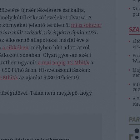
Kit
fizetése újraértékelésére sarkallja,
pan
melyikétől érkező leveleket olvassa. A
s környékét jelentő területről
mi is
sokszor
SZA
 is a múlt századi, réz érpárra épülő xDSL
 az elkeserítő állapotokat másfél éve a
Elt
vis
n
a cikkében
, melyben hírt adott arról,
látkozott zónában. Olyan gyorsan azért
Fiz
Wiz
örzetben ugyanis
a mai napig 12 Mbit/s
a
 690 Ft/hó áron. (Összehasonlításként:
Maj
ne
0 Mbit/s
az ajánlat 6280 Ft/hóért!)
Buk
202
hűségidővel. Talán nem meglepő, hogy
A 3
tűn
PAR