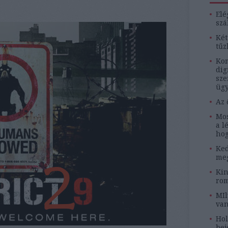
Elé
szá
Két
tűz
Kom
dig
sze
ügy
Az 
Mos
a l
hog
Ked
meg
Kin
rom
MIl
van
Hol
bej