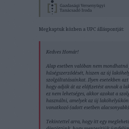
Megkaptuk közben a UPC álláspontját:
Kedves Homár!
Alap esetben valóban nem mondhatná fe
hűségszerződését, hiszen az új lakóhel
szolgáltatásainkat. Ilyen esetekben az
hogy adják át az előfizetést annak a la
ez nem lehetséges, akkor azokat a szo
használni, amelyek az új lakóhelyükön
vonatkozó (adott esetben alacsonyabb) 
Tekintettel arra, hogy itt egy meglehet
döntöttünk, hogy mentesítjük ügyfelünk