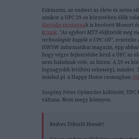
Esküszöm, az embert az élete és netes elő
amikor a UPC 29-es körzetében élők vala
digitális sivatagna
k is becézett Monort é
í
rtunk
.
"Az egykori MTT-előfizetők még ma
technológiát kapják a UPC-től"
, ecsetelte
HWSW informatikai magazin, épp abba
hogy végre fejlesztésbe kezd a UPC az e
nem haladnak vele, az biztos. A 29-es k
legnagyobb letöltési sebességi, mindez 3
máshol pl. a Happy Home csomagban
50
Szegény Péter Gyömrőre költözött, UPC 
váltana. Nem megy könnyen.
Kedves Tékozló Homár!