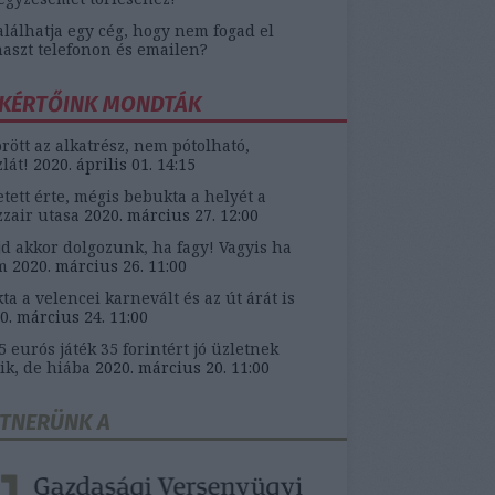
alálhatja egy cég, hogy nem fogad el
aszt telefonon és emailen?
KÉRTŐINK MONDTÁK
örött az alkatrész, nem pótolható,
zlát!
2020. április 01. 14:15
etett érte, mégis bebukta a helyét a
zair utasa
2020. március 27. 12:00
d akkor dolgozunk, ha fagy! Vagyis ha
m
2020. március 26. 11:00
ta a velencei karnevált és az út árát is
0. március 24. 11:00
5 eurós játék 35 forintért jó üzletnek
ik, de hiába
2020. március 20. 11:00
TNERÜNK A