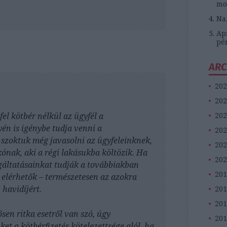
mo
Na
Apr
pé
ARC
202
202
202
l kötbér nélkül az ügyfél a
yén is igénybe tudja venni a
202
t szoktuk még javasolni az ügyfeleinknek,
202
kónak, aki a régi lakásukba költözik. Ha
202
lgáltatásainkat tudják a továbbiakban
201
 elérhetők – természetesen az azokra
havidíjért.
20
201
ősen ritka esetről van szó, úgy
201
et a kötbérfizetés kötelezettsége alól, ha