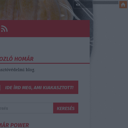
OZLÓ HOMÁR
sztóvédelmi blog.
IDE ÍRD MEG, AMI KIAKASZTOTT!
MÁR POWER