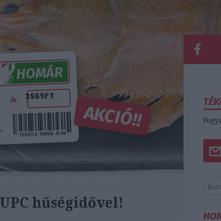
TÉK
Fogya
UPC hűségidővel!
HO