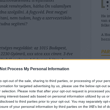
asztóvédelemhez is eljuttatott
nnak reményében, hátha Ön valamilyen
na szolgálni. A fogy.véd. Pest megyei
Ha i
újtani, nem tudom, hogy a szervezetükön
van 
 tudna segíteni?
felk
A H
hozzá
tséges megoldást: az 1015 Budapest,
PAR
 2230 Gyömrő, xxx utca xxx címre. 3 éve
időmből csaknem 1,5 év van hátra. A
sültem azzal a helyzettel, hogy a "29-es
Not Process My Personal Information
ltatást tud nyújtani (jelenlegi
bességet biztosít, Gyömrőn a leggyorsabb
to opt-out of the sale, sharing to third parties, or processing of your per
Ha b
formation for targeted advertising by us, please use the below opt-out s
szük
r selection. Please note that after your opt-out request is processed y
tanác
hetséges megoldásokról (szolgáltatás
eing interest-based ads based on personal information utilized by us or
). Én viszont - mivel a budapesti és a
disclosed to third parties prior to your opt-out. You may separately opt-
föld a különbség - le szeretném mondani
losure of your personal information by third parties on the IAB’s list of