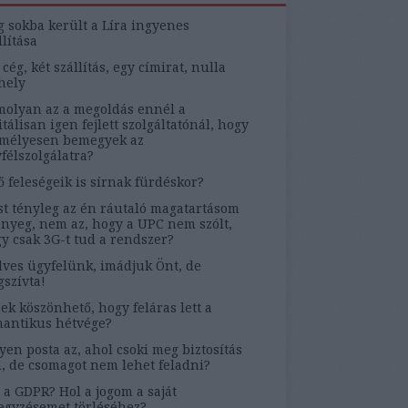
g sokba került a Líra ingyenes
llítása
 cég, két szállítás, egy címirat, nulla
hely
olyan az a megoldás ennél a
itálisan igen fejlett szolgáltatónál, hogy
mélyesen bemegyek az
félszolgálatra?
ő feleségeik is sírnak fürdéskor?
t tényleg az én ráutaló magatartásom
ényeg, nem az, hogy a UPC nem szólt,
y csak 3G-t tud a rendszer?
ves ügyfelünk, imádjuk Önt, de
szívta!
ek köszönhető, hogy feláras lett a
antikus hétvége?
yen posta az, ahol csoki meg biztosítás
, de csomagot nem lehet feladni?
 a GDPR? Hol a jogom a saját
egyzésemet törléséhez?