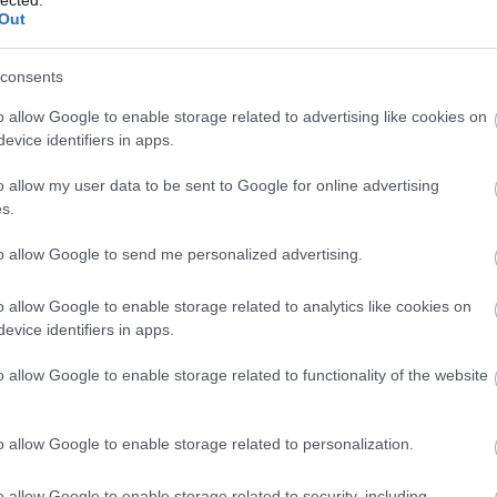
ill
Out
Eur
consents
Pén
Pén
o allow Google to enable storage related to advertising like cookies on
zetői szerződést az előfizető csak az
evice identifiers in apps.
Gaz
sének kötelezettségével mondhatja fel.
erződésszegő magatartása, amelyek az
Tud
o allow my user data to be sent to Google for online advertising
hetnek:
s.
Fog
Mi
to allow Google to send me personalized advertising.
tva álló határidő eredménytelen elteltét
elmerült hibát 15 napig nem tudja
A L
o allow Google to enable storage related to analytics like cookies on
evice identifiers in apps.
állat
komm
sában az előfizető a felmondását megelőző
o allow Google to enable storage related to functionality of the website
(
171
st tett, amely alapján a szolgáltató valós,
bűnc
csal
jogok
o allow Google to enable storage related to personalization.
gyer
ételei a „29-es körzetre” vonatkozóan
(
667
(
650
o allow Google to enable storage related to security, including