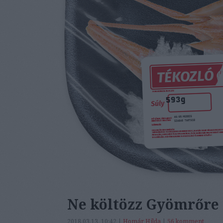
Ne költözz Gyömrőre 
2018.03.13. 10:42 |
Homár Hilda
|
56
komment