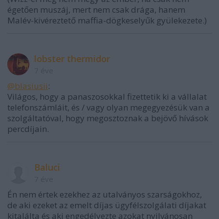
égetően muszáj, mert nem csak drága, hanem
Malév-kivéreztető maffia-dögkeselyűk gyülekezete.)
lobster thermidor
7 éve
@blasiusii
:
Világos, hogy a panaszosokkal fizettetik ki a vállalat
telefonszámláit, és / vagy olyan megegyezésük van a
szolgáltatóval, hogy megosztoznak a bejövő hívások
percdíjain.
Baluci
7 éve
Én nem értek ezekhez az utalványos szarságokhoz,
de aki ezeket az emelt díjas ügyfélszolgálati díjakat
kitalálta és aki engedélyezte azokat nyilvánosan