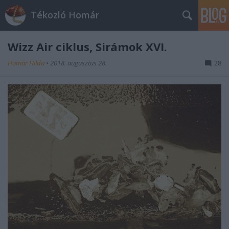
Tékozló Homár
Wizz Air ciklus, Sirámok XVI.
Homár Hilda
•
2018. augusztus 28.
28