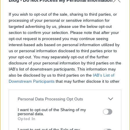
Blog -
Do Not Process My Personal Information
If you wish to opt-out of the sale, sharing to third parties, or
Terézágyú
processing of your personal or sensitive information for
7 éve
targeted advertising by us, please use the below opt-out
section to confirm your selection. Please note that after your
@killerkaller
:
opt-out request is processed you may continue seeing
Annyiban mindenképpen igaza van a pószternek,
interest-based ads based on personal information utilized by
hogy ha nem tudja beváltani, akkor a tudomására
us or personal information disclosed to third parties prior to
kellett volna hozni, hogy miért nem tudja: ki kellett
your opt-out. You may separately opt-out of the further
volna írnia a rendszernek, illetve az
disclosure of your personal information by third parties on the
ügyfélszolgálatnak el kellett volna magyaráznia a
IAB’s list of downstream participants. This information may
dolgot, rá kellett volna kérdeznie a pószternél, hogy
also be disclosed by us to third parties on the
IAB’s List of
melyik fajta utalványa van stb.
Downstream Participants
that may further disclose it to other
third parties.
Please note that this website/app uses one or more Google
Personal Data Processing Opt Outs
killerkaller
services and may gather and store information including but
not limited to your visit or usage behaviour. You may click to
I want to opt-out of the Sharing of my
7 éve
personal data.
grant or deny consent to Google and its third-party tags to
@Terézágyú
: Tehát megint az ügyfélszolgálat a
Opted In
use your data for below specified purposes in below Google
türhő!
consent section.
I want to opt-out of the Sale of my