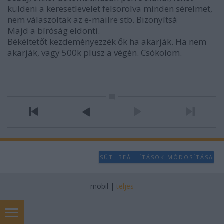
küldeni a keresetlevelet felsorolva minden sérelmet,
nem válaszoltak az e-mailre stb. Bizonyítsá
Majd a bíróság eldönti.
Békéltetőt kezdeményezzék ők ha akarják. Ha nem
akarják, vagy 500k plusz a végén. Csókolom.
SÜTI BEÁLLÍTÁSOK MÓDOSÍTÁSA
mobil
|
teljes