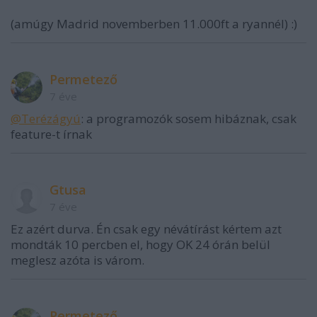
(amúgy Madrid novemberben 11.000ft a ryannél) :)
Permetező
7 éve
@Terézágyú
: a programozók sosem hibáznak, csak
feature-t írnak
Gtusa
7 éve
Ez azért durva. Én csak egy névátírást kértem azt
mondták 10 percben el, hogy OK 24 órán belül
meglesz azóta is várom.
Permetező