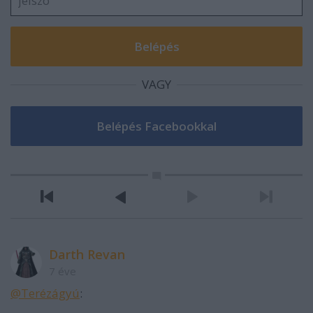
VAGY
Darth Revan
7 éve
@Terézágyú
: