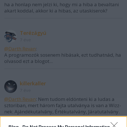
ha a honlap nem jelzi ki, hogy mi a hiba a bevaltani
akart koddal, akkor ki a hibas, az utaskiserok?
Terézágyú
7 éve
@Darth Revan
:
A programozók sosenem hibásak, ezt tudhatnád, ha
olvasod ezt a blogot...
killerkaller
7 éve
@Darth Revan
: Nem tudom eldönteni ki a ludas a
sztoriban, mert három fajta utalványa is van a Wizz-
nek: Ajándékutalvány, Értékutalvány, Járatutalvány.
Utalványonként más-más szabállyal.
Poszter melyiket próbálta beváltani?