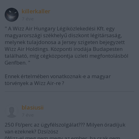
killerkaller
7 éve
" A Wizz Air Hungary Légiközlekedési Kft. egy
magyarországi székhelyű diszkont légitársaság,
melynek tulajdonosa a Jersey szigeten bejegyzett
Wizz Air Holdings. Központi irodája Budapesten
található, míg cégközpontja üzleti megfontolásból
Genfben. "
Ennek értelmében vonatkoznak-e a magyar
törvények a Wizz Air-re ?
blasiusii
7 éve
250 Ft/perc az ügyfélszolgálat??? Milyen óradíjuk
van ezeknek? Dzsízösz
(Wizz-el meg nem megy az ember, ha csak nem