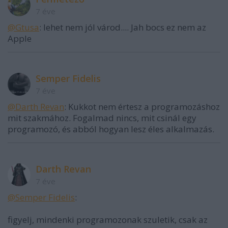
7 éve
@Gtusa
: lehet nem jól várod.... Jah bocs ez nem az
Apple
Semper Fidelis
7 éve
@Darth Revan
: Kukkot nem értesz a programozáshoz
mit szakmához. Fogalmad nincs, mit csinál egy
programozó, és abból hogyan lesz éles alkalmazás.
Darth Revan
7 éve
@Semper Fidelis
:
figyelj, mindenki programozonak szuletik, csak az