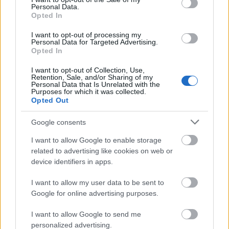
Personal Data.
Opted In
Serivor
I want to opt-out of processing my
Personal Data for Targeted Advertising.
7 éve
Opted In
Nyilván az volt a hiba, hogy be akarta váltani.
I want to opt-out of Collection, Use,
És tulajdonképpen közölték is vele, hogy azért nem
Retention, Sale, and/or Sharing of my
engedik beváltani, mert be akarja váltani.
Personal Data that Is Unrelated with the
Purposes for which it was collected.
Opted Out
Balfredo Alfredo
Google consents
7 éve
I want to allow Google to enable storage
@Terézágyú
: "Miiiiii??? a programozók a hibásak"
related to advertising like cookies on web or
device identifiers in apps.
A leírtakból nem egyértelmű.
I want to allow my user data to be sent to
Ami elvárható lenne, hogy online beváltási kísérlet
Google for online advertising purposes.
esetén:
* vagy be lehet váltani az utalványt
I want to allow Google to send me
* vagy kap a beváltásra készülő személy egy
personalized advertising.