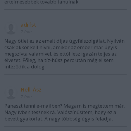
ertelmesebbek tovabb tanulnak.
adrfst
7 éve
Nagy ötlet ez az emelt díjas ügyfélszolgálat. Nyilván
csak akkor kell hívni, amikor az ember már úgyis
megszívta valamivel, és ettől lesz igazán teljes az
élvezet. Főleg, ha tíz-húsz perc után még el sem
intéződik a dolog.
Hell-Ász
7 éve
Panaszt tenni e-mailben? Magam is megtettem már.
Nagy ívben tesznek rá. Valószínűsítem, hogy ez a
bevett gyakorlat. A nagy tóbbség úgyis feladja.