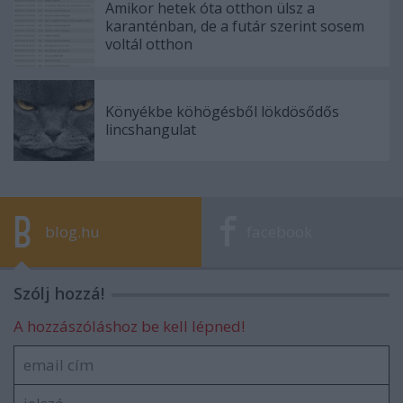
Amikor hetek óta otthon ülsz a
karanténban, de a futár szerint sosem
voltál otthon
Könyékbe köhögésből lökdösődős
lincshangulat
blog.hu
facebook
Szólj hozzá!
A hozzászóláshoz be kell lépned!