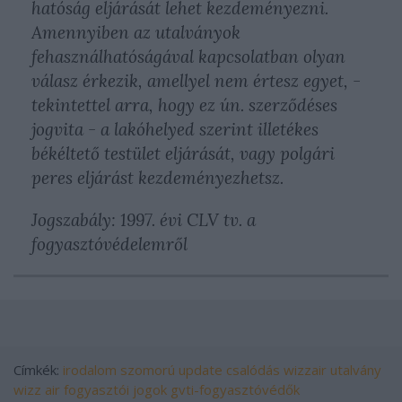
hatóság eljárását lehet kezdeményezni.
Amennyiben az utalványok
fehasználhatóságával kapcsolatban olyan
válasz érkezik, amellyel nem értesz egyet, -
tekintettel arra, hogy ez ún. szerződéses
jogvita - a lakóhelyed szerint illetékes
békéltető testület eljárását, vagy polgári
peres eljárást kezdeményezhetsz.
Jogszabály: 1997. évi CLV tv. a
fogyasztóvédelemről
Címkék:
irodalom
szomorú
update
csalódás
wizzair
utalvány
wizz air
fogyasztói jogok
gvti-fogyasztóvédők