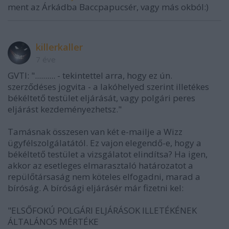
ment az Árkádba Baccpapucsér, vagy más okból:)
killerkaller
7 éve
GVTI: ".......... - tekintettel arra, hogy ez ún.
szerződéses jogvita - a lakóhelyed szerint illetékes
békéltető testület eljárását, vagy polgári peres
eljárást kezdeményezhetsz."
Tamásnak összesen van két e-mailje a Wizz
ügyfélszolgálatától. Ez vajon elegendő-e, hogy a
békéltető testület a vizsgálatot elindítsa? Ha igen,
akkor az esetleges elmarasztaló határozatot a
repülőtársaság nem köteles elfogadni, marad a
bíróság. A bírósági eljárásér már fizetni kel:
"ELSŐFOKÚ POLGÁRI ELJÁRÁSOK ILLETÉKÉNEK
ÁLTALÁNOS MÉRTÉKE