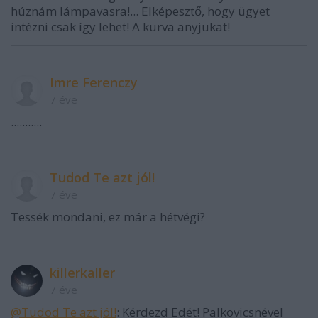
húznám lámpavasra!... Elképesztő, hogy ügyet
intézni csak így lehet! A kurva anyjukat!
Imre Ferenczy
7 éve
...........
Tudod Te azt jól!
7 éve
Tessék mondani, ez már a hétvégi?
killerkaller
7 éve
@Tudod Te azt jól!
: Kérdezd Edét! Palkovicsnével