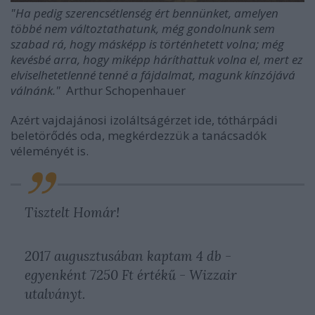
"Ha pedig szerencsétlenség ért bennünket, amelyen
többé nem változtathatunk, még gondolnunk sem
szabad rá, hogy másképp is történhetett volna; még
kevésbé arra, hogy miképp háríthattuk volna el, mert ez
elviselhetetlenné tenné a fájdalmat, magunk kínzójává
válnánk."
Arthur Schopenhauer
Azért vajdajánosi izoláltságérzet ide, tóthárpádi
beletörődés oda, megkérdezzük a tanácsadók
véleményét is.
Tisztelt Homár!
2017 augusztusában kaptam 4 db -
egyenként 7250 Ft értékű - Wizzair
utalványt.