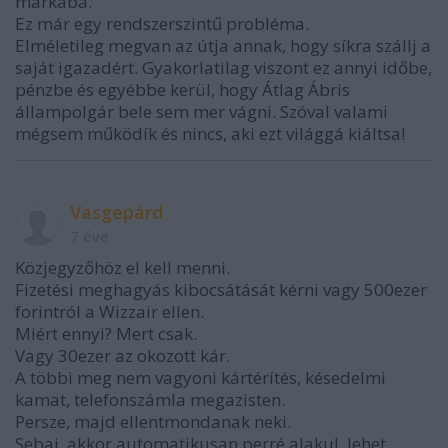
markába."
Ez már egy rendszerszintű probléma.
Elméletileg megvan az útja annak, hogy síkra szállj a
saját igazadért. Gyakorlatilag viszont ez annyi időbe,
pénzbe és egyébbe kerül, hogy Átlag Ábris
állampolgár bele sem mer vágni. Szóval valami
mégsem működík és nincs, aki ezt világgá kiáltsa!
Vasgepárd
7 éve
Közjegyzőhöz el kell menni.
Fizetési meghagyás kibocsátását kérni vagy 500ezer
forintról a Wizzair ellen.
Miért ennyi? Mert csak.
Vagy 30ezer az okozott kár.
A többi meg nem vagyoni kártérítés, késedelmi
kamat, telefonszámla megazisten.
Persze, majd ellentmondanak neki.
Sebaj, akkor automatikusan perré alakul, lehet