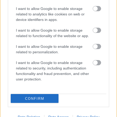
értelmezhető üzenetet, hogy nem lehet beváltani az
utalványt, mert már lejárt/már beváltották ezt a
I want to allow Google to enable storage
sorozatszámot/adott járatra nem érvényes/csak!
related to analytics like cookies on web or
* vagy legrosszabb esetben kap a beváltásra készülő
device identifiers in apps.
személy egy kevésbé értelmezhető üzenetet, hogy
internal server error #12345/time
I want to allow Google to enable storage
out/&@%!*/system is rebooting, pls return 2morrow!
related to functionality of the website or app.
Azt tudjuk, hogy az első eset nem következett be.
I want to allow Google to enable storage
Hogy a második és harmadik közül bekövetkezett-e
related to personalization.
valamelyik, azt nem tudjuk. Ha esetleg egyik sem
I want to allow Google to enable storage
következett be a három lehetőség közül, akkor az
related to security, including authentication
bizony programozói hiba!
functionality and fraud prevention, and other
user protection.
juhaszvik
7 éve
CONFIRM
fapados légitársaság útmutató:
- ha van elég pénzed, és nem sajnálod rá, esetleg