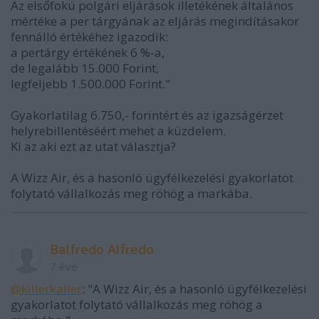
Az elsőfokú polgári eljárások illetékének általános
mértéke a per tárgyának az eljárás megindításakor
fennálló értékéhez igazodik:
a pertárgy értékének 6 %-a,
de legalább 15.000 Forint,
legfeljebb 1.500.000 Forint."
Gyakorlatilag 6.750,- forintért és az igazságérzet
helyrebillentéséért mehet a küzdelem.
Ki az aki ezt az utat választja?
A Wizz Air, és a hasonló ügyfélkezelési gyakorlatot
folytató vállalkozás meg röhög a markába.
Balfredo Alfredo
7 éve
@killerkaller
: "A Wizz Air, és a hasonló ügyfélkezelési
gyakorlatot folytató vállalkozás meg röhög a