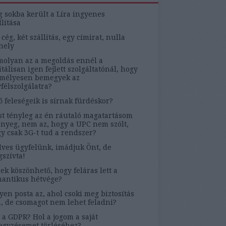
g sokba került a Líra ingyenes
llítása
 cég, két szállítás, egy címirat, nulla
hely
olyan az a megoldás ennél a
itálisan igen fejlett szolgáltatónál, hogy
mélyesen bemegyek az
félszolgálatra?
ő feleségeik is sírnak fürdéskor?
t tényleg az én ráutaló magatartásom
ényeg, nem az, hogy a UPC nem szólt,
y csak 3G-t tud a rendszer?
ves ügyfelünk, imádjuk Önt, de
szívta!
ek köszönhető, hogy feláras lett a
antikus hétvége?
yen posta az, ahol csoki meg biztosítás
, de csomagot nem lehet feladni?
 a GDPR? Hol a jogom a saját
egyzésemet törléséhez?