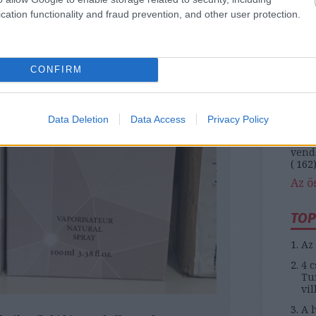
(
174
cation functionality and fraud prevention, and other user protection.
közl
magy
naiv 
(
164
pénz
CONFIRM
rekl
(
116
szám
telef
Data Deletion
Data Access
Privacy Policy
turi
(
450
vend
(
162
Az ö
TOP
Az 
4 c
Tun
vil
A h