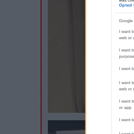
Opted 
Google 
I want t
web or d
I want t
purpose
I want 
I want t
web or d
I want t
or app.
I want t
I want t