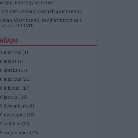
sógép, mint egy 50 ezres?
, így nem szabad használt autót venni!
óban akart fizetni, rendőrt hívott rá a
nztáros UPDATE
HÍVUM
1 március
(
1
)
0 május
(
1
)
0 április
(
17
)
0 március
(
21
)
0 február
(
17
)
0 január
(
16
)
9 december
(
16
)
19 november
(
18
)
9 október
(
30
)
9 szeptember
(
17
)