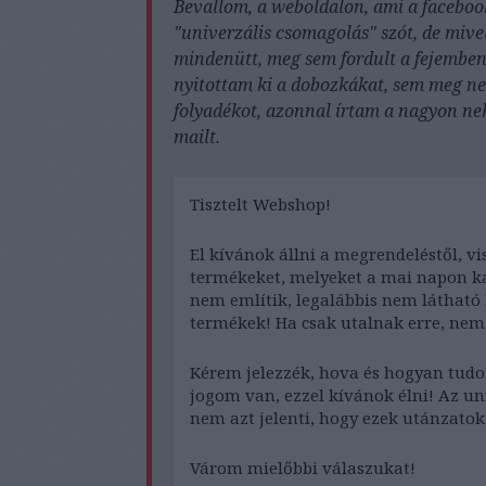
Bevallom, a weboldalon, ami a facebookr
"univerzális csomagolás" szót, de mivel
mindenütt, meg sem fordult a fejemben
nyitottam ki a dobozkákat, sem meg n
folyadékot, azonnal írtam a nagyon ne
mailt.
Tisztelt Webshop!
El kívánok állni a megrendeléstől, 
termékeket, melyeket a mai napon k
nem említik, legalábbis nem látható 
termékek! Ha csak utalnak erre, ne
Kérem jelezzék, hova és hogyan tudom
jogom van, ezzel kívánok élni! Az u
nem azt jelenti, hogy ezek utánzatok!
Várom mielőbbi válaszukat!