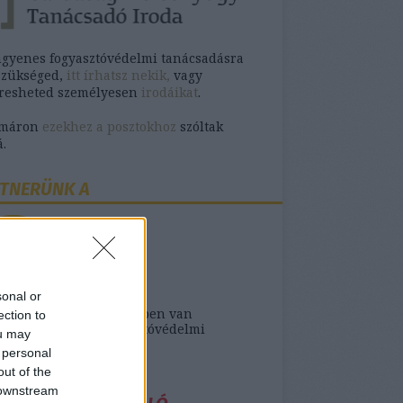
ngyenes fogyasztóvédelmi tanácsadásra
szükséged,
itt írhatsz nekik,
vagy
eresheted személyesen
irodáikat
.
omáron
ezekhez a posztokhoz
szóltak
.
TNERÜNK A
sonal or
ank- vagy biztosító ügyben van
ection to
séged ingyenes fogyasztóvédelmi
ou may
sra,
itt találod őket
.
 personal
out of the
 downstream