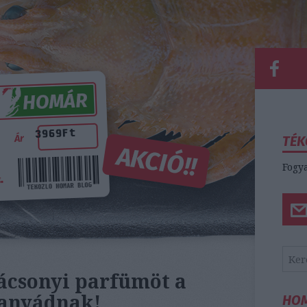
TÉK
Fogya
rácsonyi parfümöt a
 anyádnak!
HO