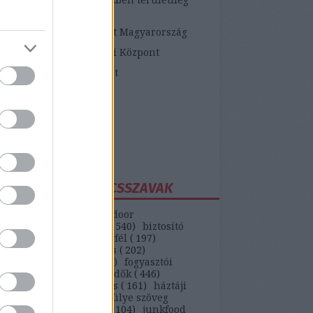
etékes járási hivatalok
ópai Fogyasztói Központ Magyarország
zügyi Fogyasztóvédelmi Központ
zügyi Békéltető Testület
dasági Versenyhivatal
atosVásárló.hu
yasztóvédő Alapítvány
ntawebáruház
EGGYAKORIBB KULCSSZAVAK
(
147
)
autó
(
399
)
backdoor
unikáció
(
187
)
bank
(
540
)
biztosító
)
bkv
(
133
)
boldog ügyfél
(
197
)
selekmény
(
152
)
csalás
(
202
)
ódás
(
208
)
erőszak
(
110
)
fogyasztói
(
442
)
gvti-fogyasztóvédők
(
446
)
ek
(
149
)
házhozszállítás
(
161
)
háztáji
)
hipermarket
(
553
)
hülye szöveg
)
internet
(
551
)
játék
(
104
)
junkfood