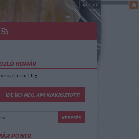
OZLÓ HOMÁR
sztóvédelmi blog.
IDE ÍRD MEG, AMI KIAKASZTOTT!
MÁR POWER