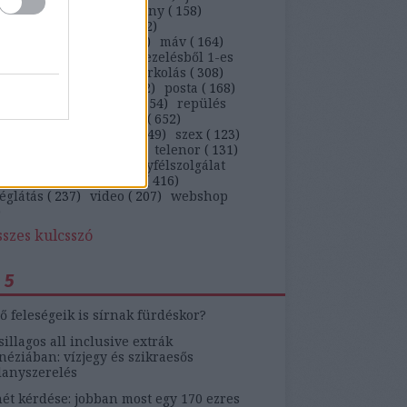
)
kaja
(
647
)
kiskarácsony
(
158
)
ekedés
(
263
)
kütyü
(
362
)
arságteljesítmény
(
113
)
máv
(
164
)
ügyfél
(
5269
)
panaszkezelésből 1-es
)
panaszlevél
(
105
)
parkolás
(
308
)
behajtás
(
142
)
pia
(
212
)
posta
(
168
)
ám
(
1041
)
rendőrség
(
154
)
repülés
)
ruha
(
230
)
szájon át
(
652
)
ítógép
(
103
)
szerviz
(
349
)
szex
(
123
)
on
(
461
)
telekom
(
136
)
telenor
(
131
)
zmus
(
184
)
tv
(
131
)
ügyfélszolgálat
)
update
(
519
)
utazás
(
416
)
églátás
(
237
)
video
(
207
)
webshop
)
sszes kulcsszó
 5
ő feleségeik is sírnak fürdéskor?
sillagos all inclusive extrák
éziában: vízjegy és szikraesős
lanyszerelés
ét kérdése: jobban most egy 170 ezres