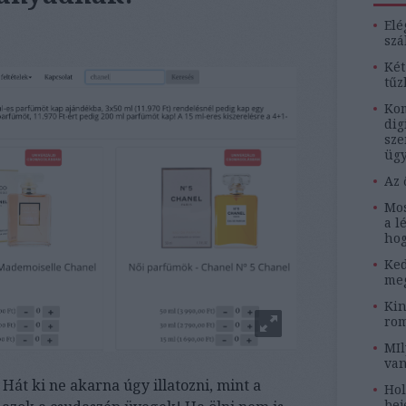
Elé
szá
Két
tűz
Kom
dig
sze
ügy
Az 
Mos
a l
hog
Ked
meg
Kin
rom
MIl
van
 Hát ki ne akarna úgy illatozni, mint a
Hol
bej