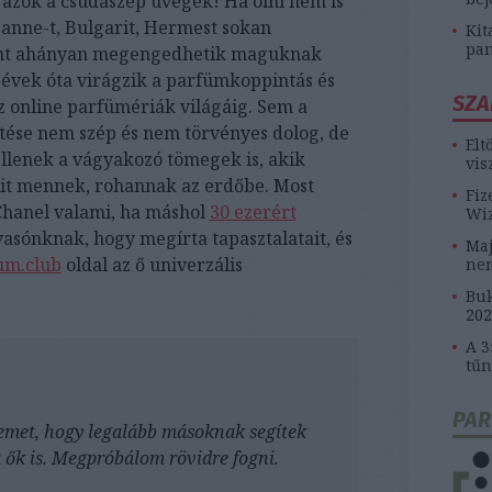
 azok a csudaszép üvegek! Ha ölni nem is
anne-t, Bulgarit, Hermest sokan
Kit
pan
mint ahányan megengedhetik maguknak
évek óta virágzik a parfümkoppintás és
SZA
az online parfümériák világáig. Sem a
ése nem szép és nem törvényes dolog, de
Elt
llenek a vágyakozó tömegek is, akik
vis
mit mennek, rohannak az erdőbe. Most
Fiz
 Chanel valami, ha máshol
30 ezerért
Wiz
asónknak, hogy megírta tapasztalatait, és
Maj
um.club
oldal az ő univerzális
ne
Buk
202
A 3
tűn
PAR
met, hogy legalább másoknak segítek
 ők is. Megpróbálom rövidre fogni.