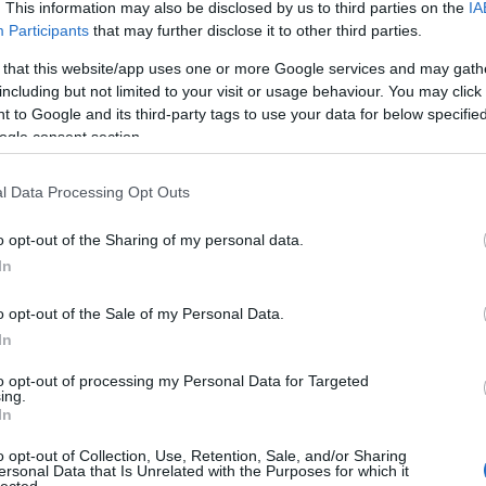
BAR
. This information may also be disclosed by us to third parties on the
IA
Participants
that may further disclose it to other third parties.
Hog
ban
 that this website/app uses one or more Google services and may gath
Az 
including but not limited to your visit or usage behaviour. You may click 
Ist
 to Google and its third-party tags to use your data for below specifi
hül
ogle consent section.
vev
biz
l Data Processing Opt Outs
Keg
"30
o opt-out of the Sharing of my personal data.
app
In
Mi 
kodtam.
val
o opt-out of the Sale of my Personal Data.
In
ttam, hogy "fehér csomagolásban",
HAS
ott pancsokat kaptam.
to opt-out of processing my Personal Data for Targeted
Fog
ing.
In
Fog
Bék
o opt-out of Collection, Use, Retention, Sale, and/or Sharing
ersonal Data that Is Unrelated with the Purposes for which it
Fog
lected.