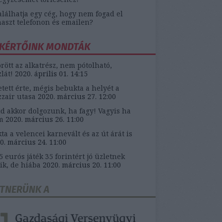
alálhatja egy cég, hogy nem fogad el
aszt telefonon és emailen?
KÉRTŐINK MONDTÁK
örött az alkatrész, nem pótolható,
zlát!
2020. április 01. 14:15
etett érte, mégis bebukta a helyét a
zair utasa
2020. március 27. 12:00
d akkor dolgozunk, ha fagy! Vagyis ha
m
2020. március 26. 11:00
ta a velencei karnevált és az út árát is
0. március 24. 11:00
5 eurós játék 35 forintért jó üzletnek
ik, de hiába
2020. március 20. 11:00
TNERÜNK A