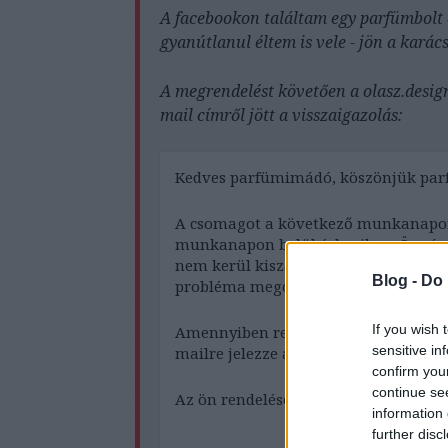
A facebookon találtam egy parfümbolt 
gyanútlanul éltem is vele - jön a karác
A megrendelést követően a olasz.desi
mail címről jött a visszaigazolás:
Kedves parfümimádó, köszönjük parf
A csomagot a következő munkanapon
munkanapon belül érkezik az Ön cím
nem kerül kiszállításra, kérjük, hog
Blog -
Do 
probléma megoldásában.
If you wish 
Amennyiben rendelését törölni szeretn
sensitive in
mailre jelezze a rendelés leadásának
confirm you
continue se
Az ön rendelése így néz ki: név, cím s
information 
further disc