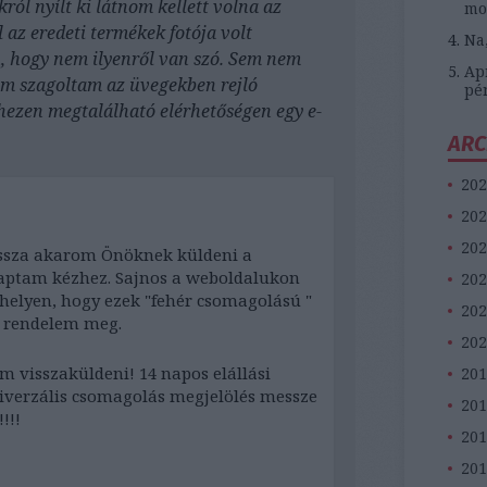
ól nyílt ki látnom kellett volna az
mo
 az eredeti termékek fotója volt
Na
, hogy nem ilyenről van szó. Sem nem
Apr
em szagoltam az üvegekben rejló
pé
hezen megtalálható elérhetőségen egy e-
ARC
202
202
202
vissza akarom Önöknek küldeni a
aptam kézhez. Sajnos a weboldalukon
202
helyen, hogy ezek "fehér csomagolású "
202
m rendelem meg.
202
 visszaküldeni! 14 napos elállási
201
niverzális csomagolás megjelölés messze
20
!!!
201
201