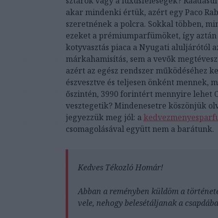
sztárok vagy a luxusfeleségek? Ráadásul
akar mindenki értük, azért egy Paco Rab
szeretnének a polcra. Sokkal többen, 
ezeket a prémiumparfümöket, így aztán 
kotyvasztás piaca a Nyugati aluljárótól 
márkahamisítás, sem a vevők megtéveszt
azért az egész rendszer működéséhez ke
észvesztve és teljesen önként mennek, 
őszintén, 3990 forintért mennyire lehet
vesztegetik? Mindenesetre köszönjük olv
jegyezzük meg jól: a
kedvezmenyesparf
csomagolásával együtt nem a barátunk.
Kedves Tékozló Homár!
Abban a reményben küldöm a története
vele, nehogy belesétáljanak a csapdába