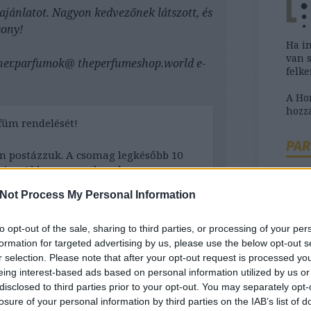
ajánlatot. Nagyon kedvezőnek látszott, és
sony!
Ha i
van 
gner.parfumok@ theperfumeshop.world e-
felk
A H
hozzá
üm rendelését!
PAR
 postázzuk. A csomag legkésőbb 10
ére. Abban az esetben, ha a csomag
y jelentkezzen nekünk és mi segítünk a
Not Process My Personal Information
to opt-out of the sale, sharing to third parties, or processing of your per
é, kérjük, azt válaszul erre az e-
Ha b
formation for targeted advertising by us, please use the below opt-out s
 napján legkésőbb 23:00-ig.
szük
r selection. Please note that after your opt-out request is processed y
tanác
eing interest-based ads based on personal information utilized by us or
tb.
disclosed to third parties prior to your opt-out. You may separately opt-
losure of your personal information by third parties on the IAB’s list of