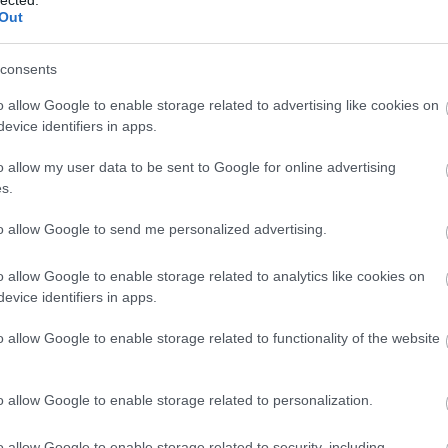
ill
Out
Eur
consents
Pén
Pén
o allow Google to enable storage related to advertising like cookies on
evice identifiers in apps.
Gaz
Tud
o allow my user data to be sent to Google for online advertising
s.
Fog
Mi
to allow Google to send me personalized advertising.
A L
o allow Google to enable storage related to analytics like cookies on
evice identifiers in apps.
állat
komm
o allow Google to enable storage related to functionality of the website
(
171
bűnc
csal
jogok
o allow Google to enable storage related to personalization.
gyer
(
667
(
650
o allow Google to enable storage related to security, including