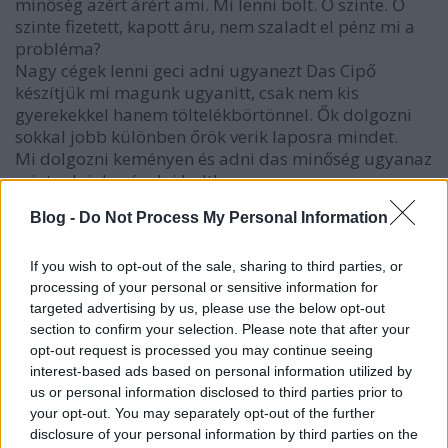
minőség azért árért ami. Mi lenni bolt. Ő szinte. Ő
szinte fizetett, kapott áru, nem szaladt el pénz mi a
probléma?
Nagy cégek lenni geci adni ugyanezt Das Cipő
készítjük mi magunk ugyanitt, csak nem kis
gyerekekkel hanem töltelékbörtönnel. Ők dolgozni
sokkal jobb különben őrök verik laposra mindet.
Mi dolgozni keményen és adni das minőség ugyanaz
mint adni das árulni boltban.
Blog -
Do Not Process My Personal Information
ételizésítő
If you wish to opt-out of the sale, sharing to third parties, or
7 éve
processing of your personal or sensitive information for
targeted advertising by us, please use the below opt-out
@Etniez
:
section to confirm your selection. Please note that after your
Én nem vagyok tőle elájulva.
opt-out request is processed you may continue seeing
A Nike sem kényelmesebb, és elég hamar
interest-based ads based on personal information utilized by
tönkremegy, legalábbis egy Adidashoz vagy egy
us or personal information disclosed to third parties prior to
Pumához képest. A szintén nem olcsó Fila dettó.
your opt-out. You may separately opt-out of the further
disclosure of your personal information by third parties on the