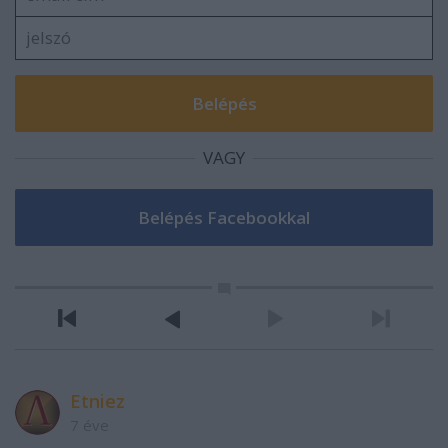
VAGY
Etniez
7 éve