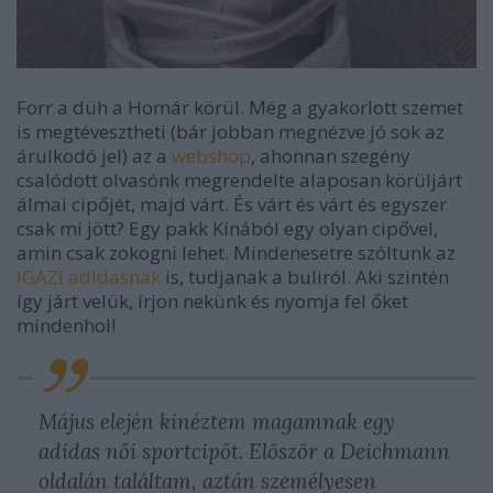
Forr a düh a Homár körül. Még a gyakorlott szemet
is megtévesztheti (bár jobban megnézve jó sok az
árulkodó jel) az a
webshop
, ahonnan szegény
csalódott olvasónk megrendelte alaposan körüljárt
álmai cipőjét, majd várt. És várt és várt és egyszer
csak mi jött? Egy pakk Kínából egy olyan cipővel,
amin csak zokogni lehet. Mindenesetre szóltunk az
IGAZI adidasnak
is, tudjanak a buliról. Aki szintén
így járt velük, írjon nekünk és nyomja fel őket
mindenhol!
Május elején kinéztem magamnak egy
adidas női sportcipőt. Először a Deichmann
oldalán találtam, aztán személyesen