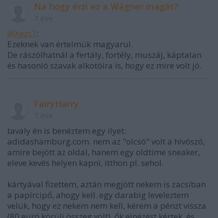
Na hogy érzi ez a Wágner magát?
7 éve
@Xezs7
:
Ezeknek van értelmük magyarul.
De rászólhatnál a fertály, fortély, muszáj, káptalan
és hasonló szavak alkotóira is, hogy ez mire volt jó.
FairyHarry
7 éve
tavaly én is benéztem egy ilyet:
adidashamburg.com. nem az "olcsó" volt a hívószó,
amire bejött az oldal, hanem egy oldtime sneaker,
eleve kevés helyen kapni, itthon pl. sehol.
kártyával fizettem, aztán megjött nekem is zacsiban
a papírcipő, ahogy kell. egy darabig leveleztem
velük, hogy ez nekem nem kell, kérem a pénzt vissza
(80 euró körüli összeg volt), ők elnézést kértek, és