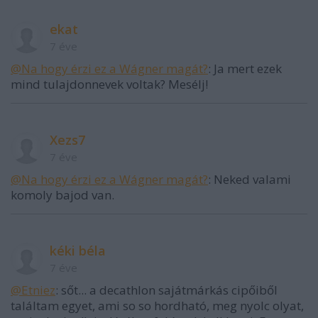
ekat
7 éve
@Na hogy érzi ez a Wágner magát?
: Ja mert ezek
mind tulajdonnevek voltak? Mesélj!
Xezs7
7 éve
@Na hogy érzi ez a Wágner magát?
: Neked valami
komoly bajod van.
kéki béla
7 éve
@Etniez
: sőt... a decathlon sajátmárkás cipőiből
találtam egyet, ami so so hordható, meg nyolc olyat,