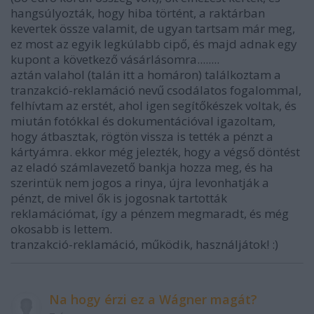
hangsúlyozták, hogy hiba történt, a raktárban
kevertek össze valamit, de ugyan tartsam már meg,
ez most az egyik legkúlabb cipő, és majd adnak egy
kupont a következő vásárlásomra........
aztán valahol (talán itt a homáron) találkoztam a
tranzakció-reklamáció nevű csodálatos fogalommal,
felhívtam az erstét, ahol igen segítőkészek voltak, és
miután fotókkal és dokumentációval igazoltam,
hogy átbasztak, rögtön vissza is tették a pénzt a
kártyámra. ekkor még jelezték, hogy a végső döntést
az eladó számlavezető bankja hozza meg, és ha
szerintük nem jogos a rinya, újra levonhatják a
pénzt, de mivel ők is jogosnak tartották
reklamációmat, így a pénzem megmaradt, és még
okosabb is lettem.
tranzakció-reklamáció, működik, használjátok! :)
Na hogy érzi ez a Wágner magát?