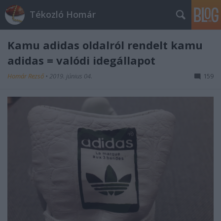
Tékozló Homár
Kamu adidas oldalról rendelt kamu
adidas = valódi idegállapot
Homár Rezső
•
2019. június 04.
159