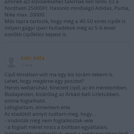
aminek a(z el)viseléséhez fakírnak kell lenni. Ez a
hordható 25000Ft. Hasonló minőségű Adidas, Puma,
Nike max. 20000.
Más lapra tartozik, hogy még a 40-50 ezres cipők is
milyen gagyi ipari hulladékok még az 5-6 évvel
ezelőtti cipőkhöz képest is.
kéki béla
7 éve
Cipő témában volt ma egy kis túrám nekem is.
Lehet, hogy megérne egy posztot?
Hervis webáruház. Kinézett cipő, az én méretemben,
Budapesten, kizárólag az Árkád-beli üzletükben,
online foglalható.
Lefoglaltam, elmentem érte.
Az eladótól annyit tudtam meg, hogy...
- irodisták még nem foglalkoztak vele
- a foglalt méret nincs a boltban egyáltalán,
legközelebb telefonáljak, mert a rendszerükben lévő