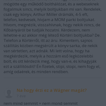
mögötte egy működő bolthálózat, és a webeseknek
fogalmuk sincs, melyik boltjukban mi van. Rendelek,
csak egy könyv, Arthur Miller drámák, 4-5 eft,
telefon, kedvesek, hívjam a MOM parki boltjukat.
Hívom, megnézik, visszahívnak, hogy nekik nincs, de
Kőbányáról be tudják hozatni. Kérdezem, nem
lehetne-e az akkor még létező Körtéri boltjukba? De.
Telefon a Körtérről, itt az áru. Kimentem, sajnos
szállítás közben megsérült a könyv sarka, de nekik
van sértetlen, azt adnák. Mi lett volna, hogy ha
megkérdezik, melyik a hozzám eső legközelebbi
bolt, és ott kérdezik meg, hogy van-e, és kihagyják
ezt a szállítósdit? Én fizetek, stipi, stopi, nem fogy el,
amíg odaérek, és minden rendben.
Na hogy érzi ez a Wágner magát?
7 éve
nem mind semmit = nem mond semmit