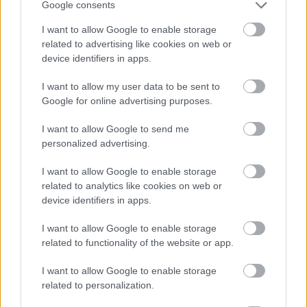
Google consents
7 éve
@Etniez
: Emlékszem pár éve vettem 30k-ért
I want to allow Google to enable storage
"márkásat" és szar volt... Kb. első eső után szétmálott
related to advertising like cookies on web or
vagy valami komolyabb baja volt (rendes
device identifiers in apps.
márkaboltba, nem kamu, stb.)...
A 3k-s kínai tornacipő tovább élt!
I want to allow my user data to be sent to
Google for online advertising purposes.
Bár magam ellen beszélek, mert pont most vettem
I want to allow Google to send me
20k-ért Adidast... de na, legtöbbször nem ér annyit a
personalized advertising.
márka! Most legyen futócipő - utcaicipő - túracipő,
stb.
I want to allow Google to enable storage
related to analytics like cookies on web or
device identifiers in apps.
Na hogy érzi ez a Wágner magát?
I want to allow Google to enable storage
7 éve
related to functionality of the website or app.
@JunkieeeBoy
:
Mondjuk egy 20 ezres Adidas a legalja árkategória,
I want to allow Google to enable storage
gondolom, ennek megfelelő minőséggel.
related to personalization.