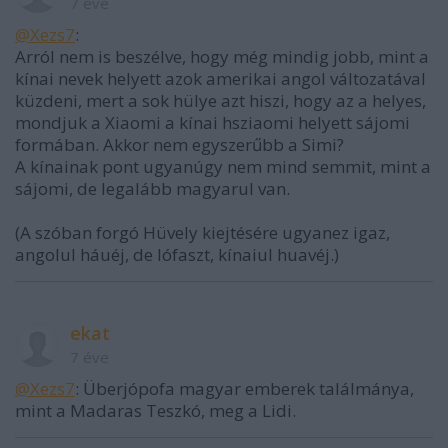
7 éve
@Xezs7
:
Arról nem is beszélve, hogy még mindig jobb, mint a
kínai nevek helyett azok amerikai angol változatával
küzdeni, mert a sok hülye azt hiszi, hogy az a helyes,
mondjuk a Xiaomi a kínai hsziaomi helyett sájomi
formában. Akkor nem egyszerűbb a Simi?
A kínainak pont ugyanúgy nem mind semmit, mint a
sájomi, de legalább magyarul van.
(A szóban forgó Hüvely kiejtésére ugyanez igaz,
angolul háuéj, de lófaszt, kínaiul huavéj.)
ekat
7 éve
@Xezs7
: Überjópofa magyar emberek találmánya,
mint a Madaras Teszkó, meg a Lidi.