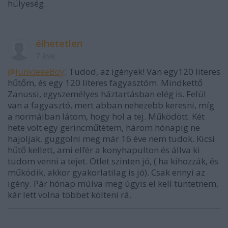
hülyeség.
élhetetlen
7 éve
@JunkieeeBoy
: Tudod, az igények! Van egy120 literes
hűtőm, és egy 120 literes fagyasztóm. Mindkettő
Zanussi, egyszemélyes háztartásban elég is. Felül
van a fagyasztó, mert abban nehezebb keresni, míg
a normálban látom, hogy hol a tej. Működött. Két
hete volt egy gerincműtétem, három hónapig ne
hajoljak, guggolni meg már 16 éve nem tudok. Kicsi
hűtő kellett, ami elfér a konyhapulton és állva ki
tudom venni a tejet. Ötlet szinten jó, ( ha kihozzák, és
működik, akkor gyakorlatilag is jó). Csak ennyi az
igény. Pár hónap múlva meg úgyis el kell tüntetnem,
kár lett volna többet költeni rá.