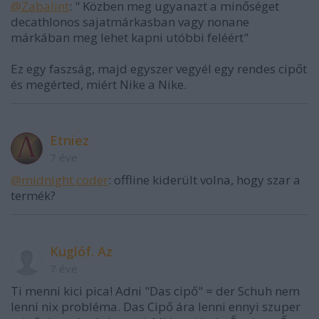
@Zabalint
: " Közben meg ugyanazt a minőséget
decathlonos sajatmárkasban vagy nonane
márkában meg lehet kapni utóbbi feléért"
Ez egy faszság, majd egyszer vegyél egy rendes cipőt
és megérted, miért Nike a Nike.
Etniez
7 éve
@midnight coder
: offline kiderült volna, hogy szar a
termék?
Kuglóf. Az
7 éve
Ti menni kici pica! Adni "Das cipő" = der Schuh nem
lenni nix probléma. Das Cipő ára lenni ennyi szuper