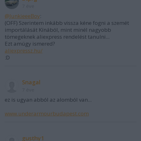
7 éve
@JunkieeeBoy
:
(OFF) Szerintem inkább vissza kéne fogni a szemét
importálását Kínából, mint minél nagyobb
tömegeknek aliexpress rendelést tanulni...
Ezt amúgy ismered?
aliexpressz.hu/
:D
Snagal
7 éve
ez is ugyan abból az alomból van...
www.underarmourbudapest.com
gusthy1