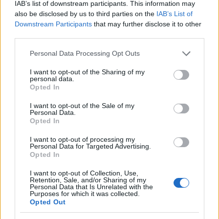
IAB’s list of downstream participants. This information may
also be disclosed by us to third parties on the
IAB’s List of
JunkieeeBoy
Downstream Participants
that may further disclose it to other
7 éve
third parties.
@élhetetlen
: Kitalálom... Star-light vagy E-star
Please note that this website/app uses one or more Google
vagymilyen noname hűtő... kicsivel többért vehettél
Personal Data Processing Opt Outs
services and may gather and store information including but
volna egy Zanussi vagy valami "hűtőmárkát"...
not limited to your visit or usage behaviour. You may click to
I want to opt-out of the Sharing of my
personal data.
grant or deny consent to Google and its third-party tags to
Opted In
use your data for below specified purposes in below Google
JunkieeeBoy
consent section.
I want to opt-out of the Sale of my
Personal Data.
7 éve
Opted In
@csúti csüngőhasú tolvaj
: HELLO! Transwise &
I want to opt-out of processing my
Revolut (ezek még fizikai kártyát is adnak), de van
Personal Data for Targeted Advertising.
csomó Virtuális bankkártyás szolgáltató... (bár én
Opted In
régimódi OTP-s webkártyás vagyok ebay-paypal-
aliexpress-re)
I want to opt-out of Collection, Use,
Retention, Sale, and/or Sharing of my
Personal Data that Is Unrelated with the
Purposes for which it was collected.
Opted Out
JunkieeeBoy