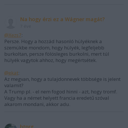
Na hogy érzi ez a Wágner magát?
7 éve
@Xezs7
:
Persze. Hogy a hozzád hasonló hülyéknek a
szemükbe mondom, hogy hülyék, legfeljebb
burkoltan, persze fölösleges burkolni, mert túl
hülyék vagytok ahhoz, hogy megértsétek.
@ekat
:
Az megvan, hogy a tulajdonnevek többsége is jelent
valamit?
A Trump pl. - el nem fogod hinni - azt, hogy tromf.
Vagy ha a német helyett francia eredetű szóval
akarom mondani, akkor adu.
btprg