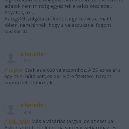
adatok nem mindig egyeznek a valós készlettel.
Anyátok, az...
Az ügyfélszolgálatuk kapott egy kedves e-mailt
tőlem, nem hinnék, hogy a válaszukat el fogom
olvasni. :D
élhetetlen
7 éve
@sapka
: Csak az előző válaszomhoz. A 25 ezres áru
egy mini hűtő volt, és bár előre fizettem, három
napon belül kihozták.
élhetetlen
7 éve
@kéki béla
: Más a vásárlás tárgya, de az eset ua.
Akkor szokott zűr lenni, ha van egy webáruház, és