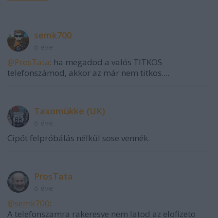
semk700
6 éve
@ProsTata
: ha megadod a valós TITKOS
telefonszámod, akkor az már nem titkos....
Taxomükke (UK)
6 éve
Cipőt felpróbálás nélkül sose vennék.
ProsTata
6 éve
@semk700
:
A telefonszamra rakeresve nem latod az elofizeto