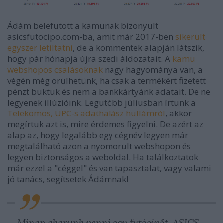
Ádám belefutott a kamunak bizonyult
asicsfutocipo.com-ba, amit már 2017-ben
sikerült
egyszer letiltatni
, de a kommentek alapján látszik,
hogy pár hónapja újra szedi áldozatait. A
kamu
webshopos csalásoknak
nagy hagyománya van, a
végén még örülhetünk, ha csak a termékért fizetett
pénzt buktuk és nem a bankkártyánk adatait. De ne
legyenek illúzióink. Legutóbb júliusban írtunk a
Telekomos, UPC-s adathalász hullámról
, akkor
megírtuk azt is, mire érdemes figyelni. De azért az
alap az, hogy legalább egy cégnév legyen már
megtalálható azon a nyomorult webshopon és
legyen biztonságos a weboldal. Ha találkoztatok
már ezzel a "céggel" és van tapasztalat, vagy valami
jó tanács, segítsetek Ádámnak!
Minap akarunk venni egy futócipőt. ASICS