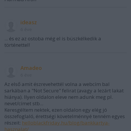
ideasz
6 éve
... és ez az ostoba még el is büszkélkedik a
történettel!
Amadeo
6 éve
Az első amit észrevehettél volna a webcím bal
sarkában a "Not Secure" felirat (avagy a lezárt lakat
hiánya). Ilyen oldalon eleve nem adunk meg pl.
nevet/címet stb...
Keresgéltem nektek, ezen oldalon egy elég jó
összefoglaló, érettségi követelménnyé tenném egyes
részeit:
helloblackfriday.hu/blog/bankkartya-
hasznalat/