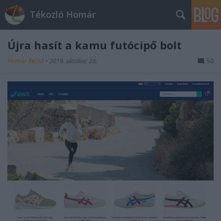
Tékozló Homár
Újra hasít a kamu futócipő bolt
Homár Rezső
•
2019. október 28.
50