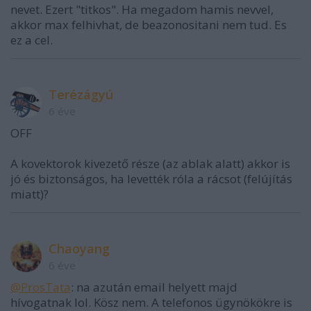
nevet. Ezert "titkos". Ha megadom hamis nevvel,
akkor max felhivhat, de beazonositani nem tud. Es
ez a cel.
Terézágyú
6 éve
OFF
A kovektorok kivezető része (az ablak alatt) akkor is
jó és biztonságos, ha levették róla a rácsot (felújítás
miatt)?
Chaoyang
6 éve
@ProsTata
: na azután email helyett majd
hívogatnak lol. Kösz nem. A telefonos ügynökökre is