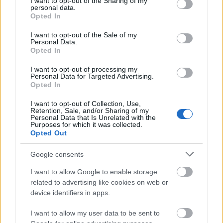
not limited to your visit or usage behaviour. You may click to
I want to opt-out of the Sharing of my
6 éve
personal data.
grant or deny consent to Google and its third-party tags to
Opted In
Ha sikerült a fizetés, akkor most stílszerűen FUTHAT
use your data for below specified purposes in below Google
a pénze után.
consent section.
I want to opt-out of the Sale of my
Personal Data.
Opted In
lcsaszar
I want to opt-out of processing my
Personal Data for Targeted Advertising.
6 éve
Opted In
"Minap akarunk venni egy futócipőt"
I want to opt-out of Collection, Use,
Retention, Sale, and/or Sharing of my
Personal Data that Is Unrelated with the
Mikor? Tegnap? Most? Majd valamikor? A
Purposes for which it was collected.
napokban? Régebben? A minap? Titokzatos ez a
Opted Out
posztoló...
Google consents
(Dramaturgiai fogás: nem "mondtam az asszonynak:
I want to allow Google to enable storage
vegyünk már egy futócipőt", hanem: "mondom az
related to advertising like cookies on web or
asszonynak: vegyünk már egy futócipőt")
device identifiers in apps.
I want to allow my user data to be sent to