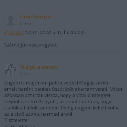
Örömhernyó
6 éve
@perelli
: Na mi az az 5-10 fix dolog?
Számoljuk össze együtt.
Világít a torony
6 éve
Engem is majdnem palira vettek! Magas sarkú,
emelt haránt betétes úszócipőt akartam venni. Mikor
azonban azt írták vissza, hogy a vízálló réteggel
bevont éppen elfogyott , azonnal rájöttem, hogy
csalókkal állok szemben. Pedig nagyon kellett volna
az a cipő azon a harmad áron!
Tisztelettel
Harmad Áron