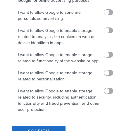
ProsTata
Google for online advertising purposes.
6 éve
I want to allow Google to send me
Neha kapok ilyen spam-eket en is, ahol ok talalnak
personalized advertising.
rngem meg a visszautasithatatlannak latszo
ajanlatukkal.
I want to allow Google to enable storage
H sorozatban kezdenek jonni, akkor azok mogott
related to analytics like cookies on web or
ugyanaz a ceg all.
device identifiers in apps.
Ilyenkor berendelek 10 darabot toluk mert az mar
I want to allow Google to enable storage
olcsobb... Kamu cimre, de a valos titkos
related to functionality of the website or app.
telefonszamom adom meg. Letezo utcat, hogy ne
legyen gyanus!
I want to allow Google to enable storage
Es varok....
related to personalization.
Rendszerint felhivnak, hogy biztos elirtam a cimet.
Na ilyenkor nemi kielegulest erzek, mert el tudom
I want to allow Google to enable storage
oket kuldeni a kurva anyjukba. Megfenyegetem oket,
related to security, including authentication
hogy mindaddig jatszom ezt a bulit, amig nem
functionality and fraud prevention, and other
felejtik el az adott email cimet!
user protection.
Mukodik!
Ui:
Ha van leiratkozasi lehetoseg, azt nem hasznalom.