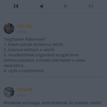
csiri bá
6 éve
"segítsetek Ádámnak!"
1. Ádám párját letiltani a netről.
2. Ádámot letiltani a netről.
3. mindkettőnek szigorított vizsgát tenni
nethasználatból, különös tekintettel a netes
vásárlásra.
4. cipőt a cipőboltból.
Hilux94
6 éve
Mindenki azt kapja, amit érdemel. Az ostoba, mohó