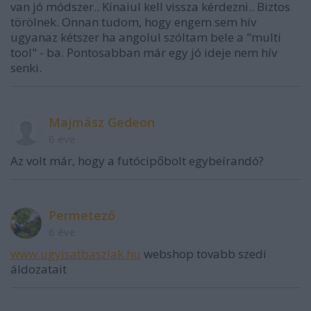
van jó módszer.. Kínaiul kell vissza kérdezni.. Biztos
törölnek. Onnan tudom, hogy engem sem hív
ugyanaz kétszer ha angolul szóltam bele a "multi
tool" - ba. Pontosabban már egy jó ideje nem hív
senki.
Majmász Gedeon
6 éve
Az volt már, hogy a futócipőbolt egybeírandó?
Permetező
6 éve
www.ugyisatbaszlak.hu
webshop tovabb szedi
áldozatait