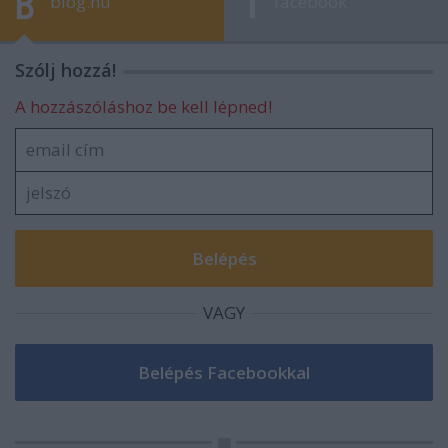
blog.hu
facebook
Szólj hozzá!
A hozzászóláshoz be kell lépned!
VAGY