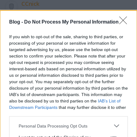
CCnick
6 éve
A posztot olvasva egyre gyanusabb lett nekem, hogy
Blog -
Do Not Process My Personal Information
a posztoló hülye
If you wish to opt-out of the sale, sharing to third parties, or
És tényleg.
processing of your personal or sensitive information for
targeted advertising by us, please use the below opt-out
section to confirm your selection. Please note that after your
opt-out request is processed you may continue seeing
perelli
interest-based ads based on personal information utilized by
6 éve
us or personal information disclosed to third parties prior to
Hivatalos gyári webshopon kívül nem lehet a címben
your opt-out. You may separately opt-out of the further
márkanév. Világcég meg nem igazán magyarul
disclosure of your personal information by third parties on the
szokta elvezni a hivatalos shopját. Szóval egyből
IAB’s list of downstream participants. This information may
also be disclosed by us to third parties on the
IAB’s List of
leeshetett volna. Ezen kívül van 5-10 fix dolog,
Downstream Participants
that may further disclose it to other
amiből bárki rájöhet...
third parties.
Please note that this website/app uses one or more Google
Personal Data Processing Opt Outs
services and may gather and store information including but
SZIGMA