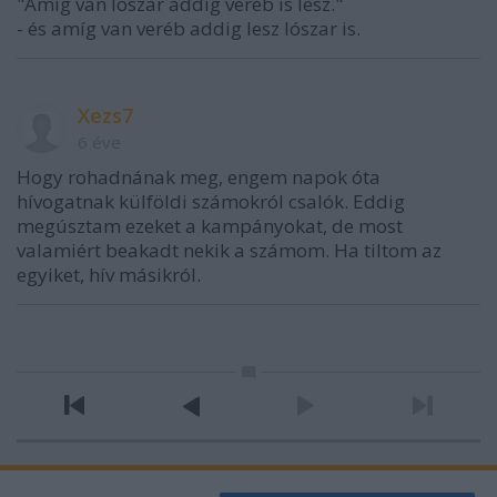
"Amíg van lószar addig veréb is lesz."
- és amíg van veréb addig lesz lószar is.
Xezs7
6 éve
Hogy rohadnának meg, engem napok óta
hívogatnak külföldi számokról csalók. Eddig
megúsztam ezeket a kampányokat, de most
valamiért beakadt nekik a számom. Ha tiltom az
egyiket, hív másikról.