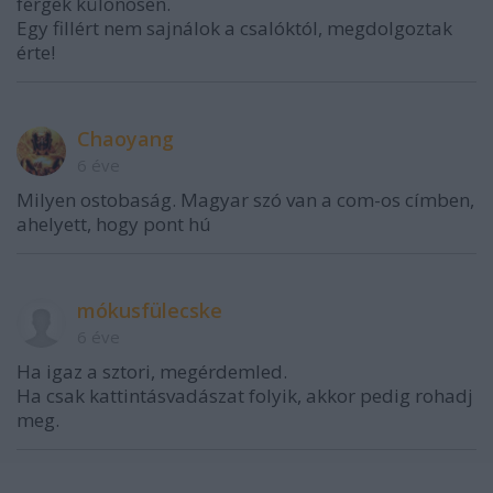
férgek különösen.
Egy fillért nem sajnálok a csalóktól, megdolgoztak
érte!
Chaoyang
6 éve
Milyen ostobaság. Magyar szó van a com-os címben,
ahelyett, hogy pont hú
mókusfülecske
6 éve
Ha igaz a sztori, megérdemled.
Ha csak kattintásvadászat folyik, akkor pedig rohadj
meg.