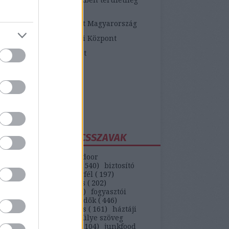
etékes járási hivatalok
ópai Fogyasztói Központ Magyarország
zügyi Fogyasztóvédelmi Központ
zügyi Békéltető Testület
dasági Versenyhivatal
atosVásárló.hu
yasztóvédő Alapítvány
ntawebáruház
EGGYAKORIBB KULCSSZAVAK
(
147
)
autó
(
399
)
backdoor
unikáció
(
187
)
bank
(
540
)
biztosító
)
bkv
(
133
)
boldog ügyfél
(
197
)
selekmény
(
152
)
csalás
(
202
)
ódás
(
208
)
erőszak
(
110
)
fogyasztói
(
442
)
gvti-fogyasztóvédők
(
446
)
ek
(
149
)
házhozszállítás
(
161
)
háztáji
)
hipermarket
(
553
)
hülye szöveg
)
internet
(
551
)
játék
(
104
)
junkfood