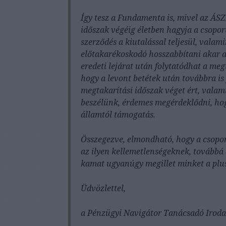
Így tesz a Fundamenta is, mivel az ÁSZ
időszak végéig életben hagyja a csoport
szerződés a kiutalással teljesül, valam
előtakarékoskodó hosszabbítani akar a
eredeti lejárat után folytatódhat a me
hogy a levont betétek után továbbra is 
megtakarítási időszak véget ért, valam
beszélünk, érdemes megérdeklődni, hog
államtól támogatás.
Összegezve, elmondható, hogy a csoport
az ilyen kellemetlenségeknek, továbbá 
kamat ugyanúgy megillet minket a plusz
Üdvözlettel,
a Pénzügyi Navigátor Tanácsadó Irod