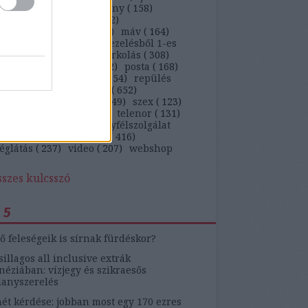
)
kaja
(
647
)
kiskarácsony
(
158
)
ekedés
(
263
)
kütyü
(
362
)
arságteljesítmény
(
113
)
máv
(
164
)
ügyfél
(
5269
)
panaszkezelésből 1-es
)
panaszlevél
(
105
)
parkolás
(
308
)
behajtás
(
142
)
pia
(
212
)
posta
(
168
)
ám
(
1041
)
rendőrség
(
154
)
repülés
)
ruha
(
230
)
szájon át
(
652
)
ítógép
(
103
)
szerviz
(
349
)
szex
(
123
)
on
(
461
)
telekom
(
136
)
telenor
(
131
)
zmus
(
184
)
tv
(
131
)
ügyfélszolgálat
)
update
(
519
)
utazás
(
416
)
églátás
(
237
)
video
(
207
)
webshop
)
sszes kulcsszó
 5
ő feleségeik is sírnak fürdéskor?
sillagos all inclusive extrák
éziában: vízjegy és szikraesős
lanyszerelés
ét kérdése: jobban most egy 170 ezres