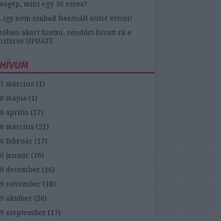
sógép, mint egy 50 ezres?
, így nem szabad használt autót venni!
óban akart fizetni, rendőrt hívott rá a
nztáros UPDATE
HÍVUM
1 március
(
1
)
0 május
(
1
)
0 április
(
17
)
0 március
(
21
)
0 február
(
17
)
0 január
(
16
)
9 december
(
16
)
19 november
(
18
)
9 október
(
30
)
9 szeptember
(
17
)