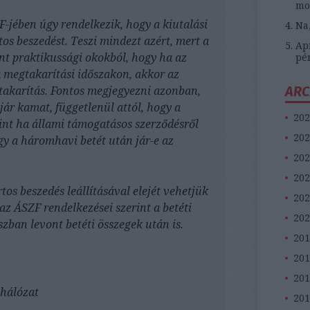
mo
F-jében úgy rendelkezik, hogy a kiutalási
Na
os beszedést. Teszi mindezt azért, mert a
Apr
int praktikussági okokból, hogy ha az
pé
 megtakarítási időszakon, akkor az
ARC
gtakarítás. Fontos megjegyezni azonban,
jár kamat, függetlenül attól, hogy a
202
int ha állami támogatásos szerződésről
202
y a háromhavi betét után jár-e az
202
202
os beszedés leállításával elejét vehetjük
202
az ÁSZF rendelkezései szerint a betéti
202
ban levont betéti összegek után is.
201
20
201
ahálózat
201