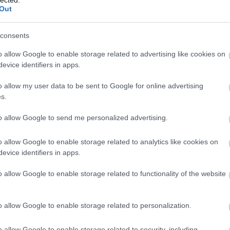
 szerződésben meghatározott megtakarítás
ill
Out
zinte általam nekik nyújtott kölcsön is
Eur
ndezem, tök egyértelmű hogy az utolsó
t pont a csoportos beszedéssel fizetőket
consents
Pén
volna olvasni a tetves ÁSZF-et de ki a
Pén
o allow Google to enable storage related to advertising like cookies on
yire minden logikát nélkülöző kitétel?
evice identifiers in apps.
Gaz
 a "futamidő" végét, a kiutalást és a
Tud
 bánatért nem képesek ez E-banking
o allow my user data to be sent to Google for online advertising
s.
Fog
t, hogy "Te balga állat, töröld már a
 ezt képtelenek vagyunk megoldani."
Mi
to allow Google to send me personalized advertising.
us feltöltésének lehetőségét se, teszem
A L
o allow Google to enable storage related to analytics like cookies on
evice identifiers in apps.
állat
em a szerződéses pakkot és egy büdös
komm
l még azt se tudom leellenőrizni, hogy a
o allow Google to enable storage related to functionality of the website
(
171
bűnc
ott volt ez a paragrafus vagy sem.
csal
jogok
o allow Google to enable storage related to personalization.
gyer
i az állami támogatás eltűnte után is ezt
(
667
r melegen tudom nekik ajánlani az OTP-t.
(
650
o allow Google to enable storage related to security, including