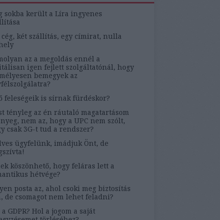
g sokba került a Líra ingyenes
llítása
 cég, két szállítás, egy címirat, nulla
hely
olyan az a megoldás ennél a
itálisan igen fejlett szolgáltatónál, hogy
mélyesen bemegyek az
félszolgálatra?
ő feleségeik is sírnak fürdéskor?
t tényleg az én ráutaló magatartásom
ényeg, nem az, hogy a UPC nem szólt,
y csak 3G-t tud a rendszer?
ves ügyfelünk, imádjuk Önt, de
szívta!
ek köszönhető, hogy feláras lett a
antikus hétvége?
yen posta az, ahol csoki meg biztosítás
, de csomagot nem lehet feladni?
 a GDPR? Hol a jogom a saját
egyzésemet törléséhez?