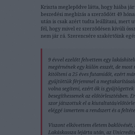
Kriszta meglepődve látta, hogy hiába jár
beszedési megbízás a szerződött 49 hónap
után is csak azért tudta leállítani, mert 
fél, hogy mivel ez szerződésen kívüli ös
nem jár rá. Szerencsére szakértőink eg
9 évvel ezelőtt felvettem egy lakáshitel
megérnének egy külön esszét, de most 
kitölteni a 25 éves futamidőt, ezért má
gyűjtöttük férjemmel a megtakarításaink
volna segíteni, ezért ők is gyűjtögette
besegíthessenek az előtörlesztésben. 
szor játszottuk el a kiutaltatás/előtör
eléggé ismertem a rendszert és a feltéte
Viszont elkövettem életem baklövését,
Lakáskassza lejárta után, az Unicredi