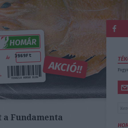
TÉK
Fogya
tt a Fundamenta
HO