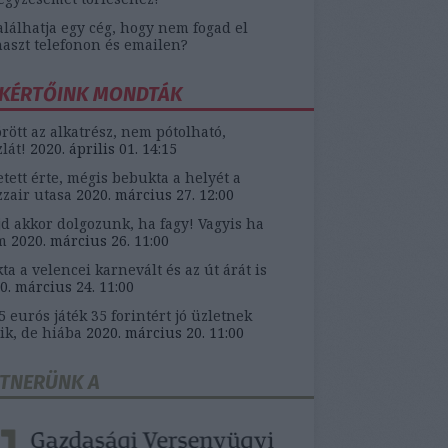
alálhatja egy cég, hogy nem fogad el
aszt telefonon és emailen?
KÉRTŐINK MONDTÁK
örött az alkatrész, nem pótolható,
zlát!
2020. április 01. 14:15
etett érte, mégis bebukta a helyét a
zair utasa
2020. március 27. 12:00
d akkor dolgozunk, ha fagy! Vagyis ha
m
2020. március 26. 11:00
ta a velencei karnevált és az út árát is
0. március 24. 11:00
5 eurós játék 35 forintért jó üzletnek
ik, de hiába
2020. március 20. 11:00
TNERÜNK A