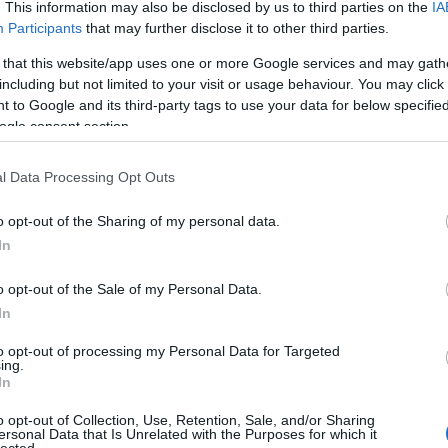
BAR
. This information may also be disclosed by us to third parties on the
IA
Participants
that may further disclose it to other third parties.
Hog
ban
oportos beszedési megbízás (beszedés)
 that this website/app uses one or more Google services and may gath
ár a betétek beszedését a kiutalás
Az 
including but not limited to your visit or usage behaviour. You may click 
Ist
erződés megszűnésekor megszünteti.
 to Google and its third-party tags to use your data for below specifi
hül
ogle consent section.
vev
biz
 49 hónapra, 3 hónapig ülnek rajta és ha
l Data Processing Opt Outs
írokat akkor még akár plusz egy hónapig
Keg
jogosan beszedik tőlem a további
"30
o opt-out of the Sharing of my personal data.
app
en.
In
Mi 
val
rint (én és férjem befizetései egyben),
o opt-out of the Sale of my Personal Data.
ortost, akkor ez az összeg jelenleg
In
HAS
nem jár állami támogatás és kamat sem,
ont nekem 3 hónapon keresztül hiányzik ez
to opt-out of processing my Personal Data for Targeted
Fog
ing.
In
Fog
Bék
o opt-out of Collection, Use, Retention, Sale, and/or Sharing
glalnak egy ilyen kitételt az ÁSZF-be?
ersonal Data that Is Unrelated with the Purposes for which it
Fog
lected.