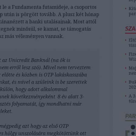
t le a Fundamenta futamideje, a csoportos
Kit
pan
 után is pörgött tovább. A plusz két hónap
utánanézett a banki utalásainak. Most attól
SZA
szegnek minősül, se kamat, se támogatás
ész más véleményen vannak.
Elt
vis
Fiz
Wiz
t az Unicredit Banknál (na ők is
nem erről lesz szó). Mivel nem terveztem
Maj
ne
r előtte és közben is OTP lakáskasszába
at, és mivel a szüleink is be szerettek
Buk
202
k külön, hogy adott alkalommal
A 3
Ennek következményeként 8 év alatt 3-
tűn
lesztés folyamatát, így mondhatni már
leket.
PAR
 mégpedig azt hogy az első OTP
tes hölgy unszolására megkötöttünk ott