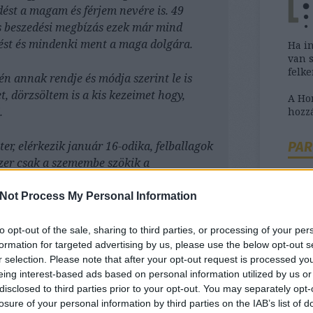
st a magam és férjem nevére is. 49
os beszedési megbízás ezek már mind
dést és mindenki ment a maga dolgára.
Ha i
van 
felk
n annak rendje és módja szerint le is
, dörzsöltem is a kis kezeimet hogy,
A H
.
hozzá
PAR
ter, elérkezik január 16-odika, felballagok
szer csak a szemembe szökik a
a követező hónapra. Mondom ez meg mi?
november az rendben van, de úgy néz ki
Not Process My Personal Information
an is megterhelte a számlámat a
zavontam a csoportos megbízást és írtam
to opt-out of the sale, sharing to third parties, or processing of your per
Ha b
formation for targeted advertising by us, please use the below opt-out s
andolt a postaládámban egy vaskos boríték
szük
r selection. Please note that after your opt-out request is processed y
at egyedi csekkesre és leszek szíves
tanác
eing interest-based ads based on personal information utilized by us or
 később megérkezik a válasz a
disclosed to third parties prior to your opt-out. You may separately opt-
esen jogosan elutasítják a kérelmemet,
losure of your personal information by third parties on the IAB’s list of