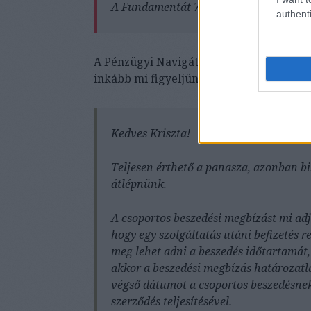
A Fundamentát 7 mérföldes ívben kerülj
authenti
A Pénzügyi Navigátor Tanácsadó Irodahál
inkább mi figyeljünk oda a beszedési meg
Kedves Kriszta!
Teljesen érthető a panasza, azonban b
átlépnünk.
A csoportos beszedési megbízást mi ad
hogy egy szolgáltatás utáni befizetés r
meg lehet adni a beszedés időtartamát
akkor a beszedési megbízás határozatl
végső dátumot a csoportos beszedésnek, 
szerződés teljesítésével.