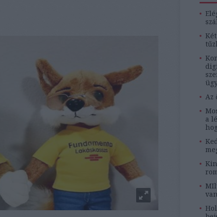
Elé
szá
Két
tűz
Kom
dig
sze
ügy
Az 
Mos
a l
hog
Ked
meg
Kin
rom
MIl
van
Hol
bej