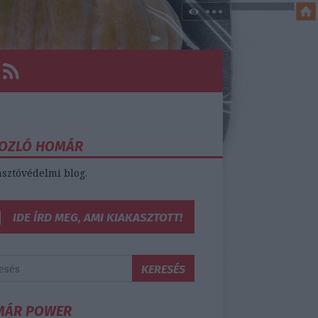
OZLÓ HOMÁR
sztóvédelmi blog.
IDE ÍRD MEG, AMI KIAKASZTOTT!
MÁR POWER