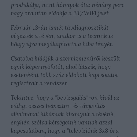
produkálja, mint hónapok óta: néhány perc
vagy óra után eldobja a BT/WIFI jelet.
Február 13-án ismét távdiagnosztikát
végeztek a tévén, amikor is a technikus
hölgy újra megállapította a hiba tényét.
Csatolva küldjük a szervizmenüről készült
egyik képernyőfotót, ahol látszik, hogy
esetenként több száz eldobott kapcsolatot
regisztrált a rendszer.
Tekintve, hogy a "bevizsgálás"-on kívül az
eddigi összes helyszíni- és távjavítás
alkalmával hibásnak bizonyult a tévénk,
enyhén szólva kétségeink vannak azzal
kapcsolatban, hogy a "televíziónk 3x8 óra