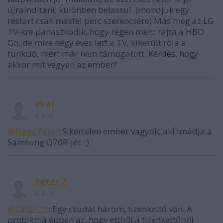
újraindítani, különben belassul. (mondjuk egy
restart csak másfél perc szerencsére) Más meg az LG
TV-kre panaszkodik, hogy régen ment rajta a HBO
Go, de mire négy éves lett a TV, kikerült róla a
funkció, mert már nem támogatott. Kérdés, hogy
akkor mit vegyen az ember?
ekat
6 éve
@Nagy Péter
: Sikertelen ember vagyok, aki imádja a
Samsung Q70R-jét. ;)
Péter 2
6 éve
@Zabalint
: Egy csudát három, tizenkettő van. A
probléma éppen az, hogy ebből a tizenkettőből