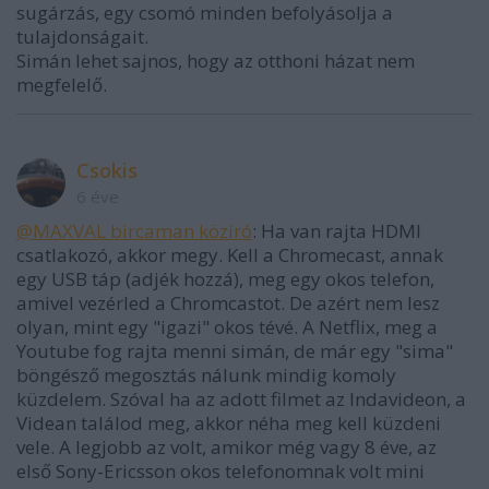
sugárzás, egy csomó minden befolyásolja a
tulajdonságait.
Simán lehet sajnos, hogy az otthoni házat nem
megfelelő.
Csokis
6 éve
@MAXVAL bircaman közíró
: Ha van rajta HDMI
csatlakozó, akkor megy. Kell a Chromecast, annak
egy USB táp (adjék hozzá), meg egy okos telefon,
amivel vezérled a Chromcastot. De azért nem lesz
olyan, mint egy "igazi" okos tévé. A Netflix, meg a
Youtube fog rajta menni simán, de már egy "sima"
böngésző megosztás nálunk mindig komoly
küzdelem. Szóval ha az adott filmet az Indavideon, a
Videan találod meg, akkor néha meg kell küzdeni
vele. A legjobb az volt, amikor még vagy 8 éve, az
első Sony-Ericsson okos telefonomnak volt mini