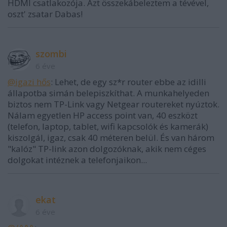
HDMI csatlakozója. Azt összekábeleztem a tévével,
oszt' zsatar Dabas!
szombi
6 éve
@igazi hős
: Lehet, de egy sz*r router ebbe az idilli
állapotba simán belepiszkíthat. A munkahelyeden
biztos nem TP-Link vagy Netgear routereket nyúztok.
Nálam egyetlen HP access point van, 40 eszközt
(telefon, laptop, tablet, wifi kapcsolók és kamerák)
kiszolgál, igaz, csak 40 méteren belül. És van három
"kalóz" TP-link azon dolgozóknak, akik nem céges
dolgokat intéznek a telefonjaikon...
ekat
6 éve