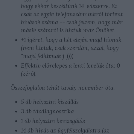
hogy ekkor beszéltünk 14-edszerre. Ez
csak az egyik telefonszámunkról történt
hívások száma -- csak jelzem, hogy már
másik számról is hívtuk már Önöket.
+1 ígéret, hogy a hét elején majd hívnak
(nem hívtak, csak szerdán, azzal, hogy
"majd felhívnak j-))))
Effektív előrelépés a lenti levelük óta: 0
(zéró).
Összefoglalva tehát tavaly november óta:
5 db helyszíni kiszállás
3 db távdiagnosztika
1 db helyszíni bevizsgálás
14 db hívás az ügyfélszolgálatra (az