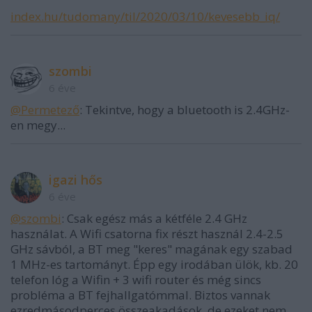
index.hu/tudomany/til/2020/03/10/kevesebb_iq/
szombi
6 éve
@Permetező
: Tekintve, hogy a bluetooth is 2.4GHz-
en megy...
igazi hős
6 éve
@szombi
: Csak egész más a kétféle 2.4 GHz
használat. A Wifi csatorna fix részt használ 2.4-2.5
GHz sávból, a BT meg "keres" magának egy szabad
1 MHz-es tartományt. Épp egy irodában ülök, kb. 20
telefon lóg a Wifin + 3 wifi router és még sincs
probléma a BT fejhallgatómmal. Biztos vannak
ezredmásodperces összeakadások, de ezeket nem