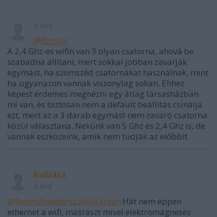
6 éve
@Krinyo
:
A 2,4 Ghz-es wifin van 3 olyan csatorna, ahová be
szabadna állítani, mert sokkal jobban zavarják
egymást, ha szomszéd csatornákat használnak, mint
ha ugyanazon vannak viszonylag sokan. Ehhez
képest érdemes megnézni egy átlag társasházban
mi van, és biztosan nem a default beállítás csinálja
ezt, mert az a 3 darab egymást nem zavaró csatorna
közül választana. Nekünk van 5 Ghz és 2,4 Ghz is, de
vannak eszközeink, amik nem tudják az előbbit.
kalbász
6 éve
@Semmitnemérszakitiltással
: Hát nem éppen
ethernet a wifi, másrászt mivel elektromágneses