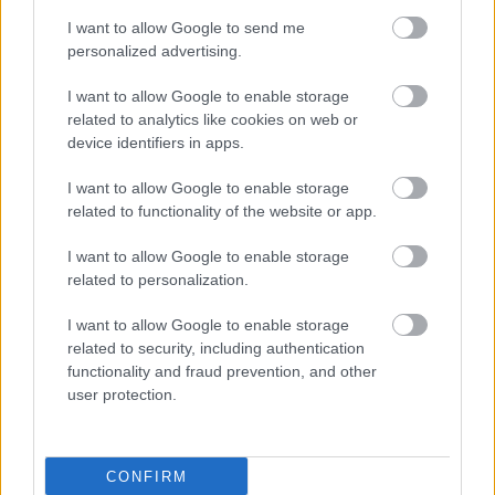
sajatmarkas technika logojat festi a legalso
I want to allow Google to send me
kategorias selejtjeire ?
personalized advertising.
I want to allow Google to enable storage
related to analytics like cookies on web or
//VV\
device identifiers in apps.
6 éve
Anyósomnak néztünk tévét. Ott indul, hogy full HD
I want to allow Google to enable storage
doszt elég lenne nekik, de olyat normális tv-ből nem
related to functionality of the website or app.
lehet kapni, csak noname márkát. Maradt a
I want to allow Google to enable storage
Samsung, meg a 4K meg az okostv. Magyarázd el
related to personalization.
egy 70 éves mamókának mi az netflix. Meg a 4K.
Szóval kicsit elszállt a ló a gyártókkal...
I want to allow Google to enable storage
related to security, including authentication
functionality and fraud prevention, and other
igazi hős
user protection.
6 éve
@Semmitnemérszakitiltással
: "Ha ugyanazt a
CONFIRM
routert vitted, akkor ugyanaz a router adja a wifit,