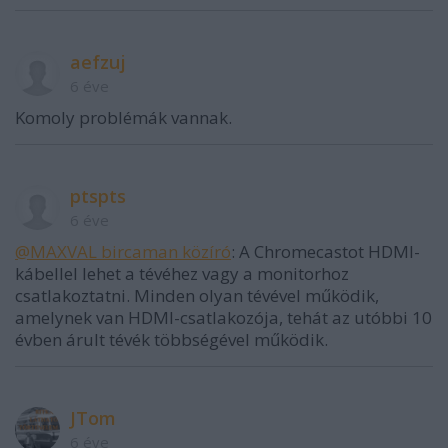
aefzuj
6 éve
Komoly problémák vannak.
ptspts
6 éve
@MAXVAL bircaman közíró
: A Chromecastot HDMI-
kábellel lehet a tévéhez vagy a monitorhoz
csatlakoztatni. Minden olyan tévével működik,
amelynek van HDMI-csatlakozója, tehát az utóbbi 10
évben árult tévék többségével működik.
JTom
6 éve