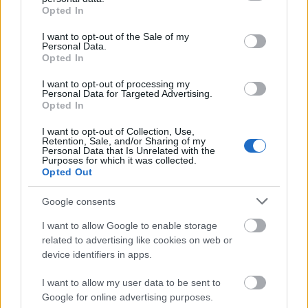
grant or deny consent to Google and its third-party tags to
Opted In
use your data for below specified purposes in below Google
consent section.
I want to opt-out of the Sale of my
Personal Data.
Opted In
I want to opt-out of processing my
Personal Data for Targeted Advertising.
Opted In
Permetező
I want to opt-out of Collection, Use,
Retention, Sale, and/or Sharing of my
6 éve
Personal Data that Is Unrelated with the
Purposes for which it was collected.
@szombi
: igen a rúternek valóban sok köze van
Opted Out
ahhoz hogy a tv a Bluetooth eszközöket is eldobálja
Google consents
I want to allow Google to enable storage
Kondom Keselyű
related to advertising like cookies on web or
6 éve
device identifiers in apps.
@ebella2
: azt vagod, hogy a patinas JVC markanev
I want to allow my user data to be sent to
10-15 eve valami kinai dzsunka cegnel van? Akiknel
Google for online advertising purposes.
sokszor a gyartosor reggel jvct, delutan a tesco