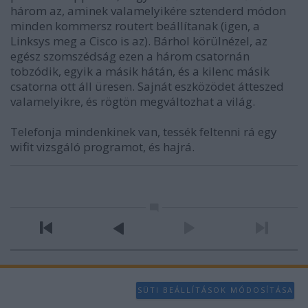
három az, aminek valamelyikére sztenderd módon
minden kommersz routert beállítanak (igen, a
Linksys meg a Cisco is az). Bárhol körülnézel, az
egész szomszédság ezen a három csatornán
tobzódik, egyik a másik hátán, és a kilenc másik
csatorna ott áll üresen. Sajnát eszközödet átteszed
valamelyikre, és rögtön megváltozhat a világ.
Telefonja mindenkinek van, tessék feltenni rá egy
wifit vizsgáló programot, és hajrá.
SÜTI BEÁLLÍTÁSOK MÓDOSÍTÁSA