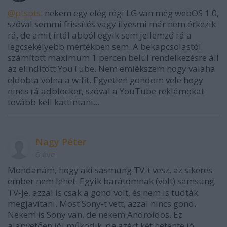
@ptspts
: nekem egy elég régi LG van még webOS 1.0,
szóval semmi frissítés vagy ilyesmi már nem érkezik
rá, de amit írtál abból egyik sem jellemző rá a
legcsekélyebb mértékben sem. A bekapcsolastól
számított maximum 1 percen belül rendelkezésre áll
az elindított YouTube. Nem emlékszem hogy valaha
eldobta volna a wifit. Egyetlen gondom vele hogy
nincs rá adblocker, szóval a YouTube reklámokat
tovább kell kattintani...
Nagy Péter
6 éve
Mondanám, hogy aki sasmung TV-t vesz, az sikeres
ember nem lehet. Egyik barátomnak (volt) samsung
TV-je, azzal is csak a gond volt, és nem is tudták
megjavítani. Most Sony-t vett, azzal nincs gond.
Nekem is Sony van, de nekem Androidos. Ez
alapvetően jól működik, de azért két hetente jó