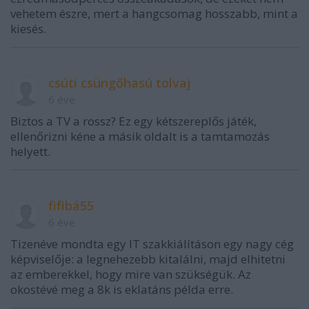
vehetem észre, mert a hangcsomag hosszabb, mint a
kiesés.
csúti csüngőhasú tolvaj
6 éve
Biztos a TV a rossz? Ez egy kétszereplős játék,
ellenőrizni kéne a másik oldalt is a tamtamozás
helyett.
fifibá55
6 éve
Tizenéve mondta egy IT szakkiálításon egy nagy cég
képviselője: a legnehezebb kitalálni, majd elhitetni
az emberekkel, hogy mire van szükségük. Az
okostévé meg a 8k is eklatáns példa erre.