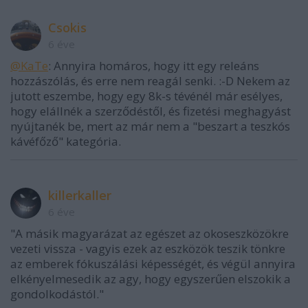
Csokis
6 éve
@KaTe
: Annyira homáros, hogy itt egy releáns
hozzászólás, és erre nem reagál senki. :-D Nekem az
jutott eszembe, hogy egy 8k-s tévénél már esélyes,
hogy elállnék a szerződéstől, és fizetési meghagyást
nyújtanék be, mert az már nem a "beszart a teszkós
kávéfőző" kategória.
killerkaller
6 éve
"A másik magyarázat az egészet az okoseszközökre
vezeti vissza - vagyis ezek az eszközök teszik tönkre
az emberek fókuszálási képességét, és végül annyira
elkényelmesedik az agy, hogy egyszerűen elszokik a
gondolkodástól."