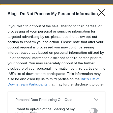
Blog -
Do Not Process My Personal Information
blog.hu
facebook
If you wish to opt-out of the sale, sharing to third parties, or
processing of your personal or sensitive information for
Szólj hozzá!
targeted advertising by us, please use the below opt-out
section to confirm your selection. Please note that after your
A hozzászóláshoz be kell lépned!
opt-out request is processed you may continue seeing
interest-based ads based on personal information utilized by
us or personal information disclosed to third parties prior to
your opt-out. You may separately opt-out of the further
disclosure of your personal information by third parties on the
IAB’s list of downstream participants. This information may
also be disclosed by us to third parties on the
IAB’s List of
Downstream Participants
that may further disclose it to other
third parties.
VAGY
Please note that this website/app uses one or more Google
Personal Data Processing Opt Outs
services and may gather and store information including but
not limited to your visit or usage behaviour. You may click to
I want to opt-out of the Sharing of my
personal data.