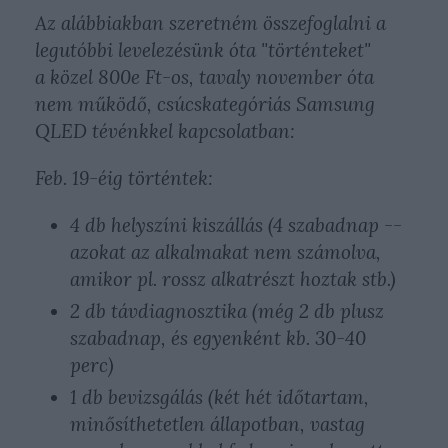
Az alábbiakban szeretném összefoglalni a
legutóbbi levelezésünk óta "történteket"
a közel 800e Ft-os, tavaly november óta
nem működő, csúcskategóriás Samsung
QLED tévénkkel kapcsolatban:
Feb. 19-éig történtek:
4 db helyszíni kiszállás (4 szabadnap --
azokat az alkalmakat nem számolva,
amikor pl. rossz alkatrészt hoztak stb.)
2 db távdiagnosztika (még 2 db plusz
szabadnap, és egyenként kb. 30-40
perc)
1 db bevizsgálás (két hét időtartam,
minősíthetetlen állapotban, vastag