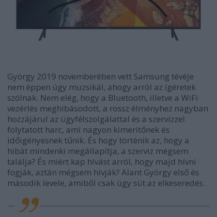
György 2019 novemberében vett Samsung tévéje
nem éppen úgy muzsikál, ahogy arról az ígéretek
szólnak. Nem elég, hogy a Bluetooth, illetve a WiFi
vezérlés meghibásodott, a rossz élményhez nagyban
hozzájárul az ügyfélszolgálattal és a szervizzel
folytatott harc, ami nagyon kimerítőnek és
időigényesnek tűnik. És hogy történik az, hogy a
hibát mindenki megállapítja, a szerviz mégsem
találja? És miért kap hívást arról, hogy majd hívni
fogják, aztán mégsem hívják? Alant György első és
második levele, amiből csak úgy süt az elkeseredés.