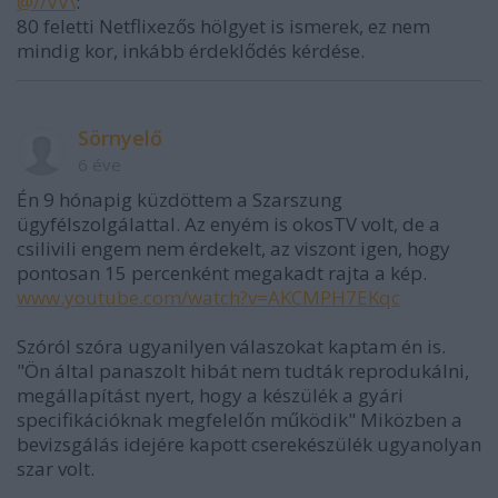
@//VV\
:
80 feletti Netflixezős hölgyet is ismerek, ez nem
mindig kor, inkább érdeklődés kérdése.
Sörnyelő
6 éve
Én 9 hónapig küzdöttem a Szarszung
ügyfélszolgálattal. Az enyém is okosTV volt, de a
csilivili engem nem érdekelt, az viszont igen, hogy
pontosan 15 percenként megakadt rajta a kép.
www.youtube.com/watch?v=AKCMPH7EKqc
Szóról szóra ugyanilyen válaszokat kaptam én is.
"Ön által panaszolt hibát nem tudták reprodukálni,
megállapítást nyert, hogy a készülék a gyári
specifikációknak megfelelőn működik" Miközben a
bevizsgálás idejére kapott cserekészülék ugyanolyan
szar volt.