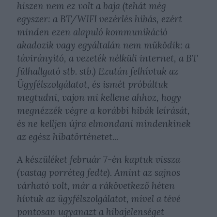
hiszen nem ez volt a baja (tehát még
egyszer: a BT/WIFI vezérlés hibás, ezért
minden ezen alapuló kommunikáció
akadozik vagy egyáltalán nem működik: a
távirányító, a vezeték nélküli internet, a BT
fülhallgató stb. stb.) Ezután felhívtuk az
Ügyfélszolgálatot, és ismét próbáltuk
megtudni, vajon mi kellene ahhoz, hogy
megnézzék végre a korábbi hibák leírását,
és ne kelljen újra elmondani mindenkinek
az egész hibatörténetet...
A készüléket február 7-én kaptuk vissza
(vastag porréteg fedte). Amint az sajnos
várható volt, már a rákövetkező héten
hívtuk az ügyfélszolgálatot, mivel a tévé
pontosan ugyanazt a hibajelenséget