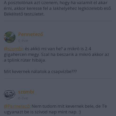
A posztolónak azt üzenem, hogy ha valamit el akar
érni, akkor keresse fel a lakhelyéhez legközelebb eső
Békéltető testületet.
Permetező
6 éve
@szombi
: és akkó mi van he? a mikró is 2.4
gigahercen megy. Szal ha beszarik a mikró akkor az
a tplink rúter hibája.
Mit kevernek nálatok a csapvízbe???
szombi
6 éve
@Permetező
: Nem tudom mit kevernek bele, de Te
ugyanazt be is szívod nap mint nap. :)