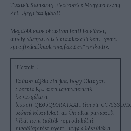
Tisztelt Samsung Electronics Magyarország
Zrt. Ügyfélszolgálat!
Megdöbbenve olvastam lenti levelüket,
amely alapján a televíziókészülékem "gyári
specifikációknak megfelelően" működik.
Tisztelt !
Ezúton tájékoztatjuk, hogy Oktogon
Szerviz Kft. szervizpartnerünk
bevizsgálta a
leadott QE65Q90RATXXH típusú, 0C753SDM6
számú készüléket, az Ön által panaszolt
hibát nem tudták reprodukálni,
megállapítást nyert, hogy a készülék a