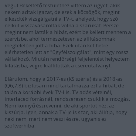
Végül Békéltető testülethez vittem az ügyet, akik
nekem adtak igazat, de ezek a köcsögök, megint
elkezdték vizsgálgatni a TV-t, ahelyett, hogy szó
nélkül visszavásárolták volna a szarukat. Persze
megint nem látták a hibát, ezért be kellett mennem a
szervizbe, ahol természetesen az állításomnak
megfelelően jött a hiba. Ezek után két hétre
elérhetetlen lett az "ügyfélszolgálat", mint egy rossz
vállalkozó. Miután rendőrségi feljelentést helyeztem
kilátásba, végre kiállították a csereutalványt.
Elárulom, hogy a 2017-es (KS széria) és a 2018-as
(Q6,7,8) biztosan mind tartalmazza ezt a hibát, de
talán a korábbi évek TV-i is. TV adás vételnél,
interlaced forrásnál, rendszeresen csuklik a mozgás.
Nem könnyű észrevenni, de aki sportot néz, az
kiszúrja. Igen, annak a TV-je is szar, aki állítja, hogy
neki nem, mert nem veszi észre, ugyanis ez
szoftverhiba.