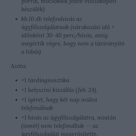
porral, mocsokkal fedve visszakapott
készülék)
kb.10 db telefonhívás az
ügyfélszolgálatnak (várakozási idő +
időnként 30-40 perc/hívás, amíg
megértik végre, hogy nem a távirányító
a hibás)
Azóta:
+1 távdiagnosztika
+1 helyszíni kiszállás (feb. 24).
+1 ígéret, hogy két nap múlva
telefonálnak
+1 hívás az ügyfélszolgálatra, miután
(ismét) nem telefonáltak -- az
ügyfélszolgálat megerősítette,