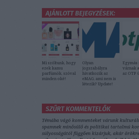
AJÁNLOTT BEJEGYZÉSEK:
Mi szóltunk, hogy
Olyan
Egymás 
ezek kamu
jogszabályra
várnak a
parfümök, szóval
hivatkozik az
az OTP ü
minden oké!
eMAG, ami nem is
létezik? Update!
SZŰRT KOMMENTELŐK
Témába vágó kommenteket várunk kulturált 
spamnek minősülő és politikai tartalmú kom
súlyosságától függően kizárjuk, akár örökre i