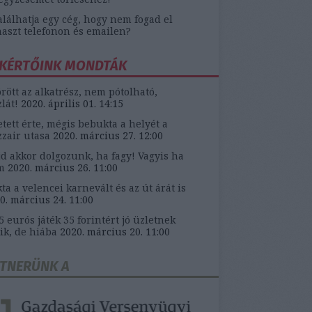
alálhatja egy cég, hogy nem fogad el
aszt telefonon és emailen?
KÉRTŐINK MONDTÁK
örött az alkatrész, nem pótolható,
zlát!
2020. április 01. 14:15
etett érte, mégis bebukta a helyét a
zair utasa
2020. március 27. 12:00
d akkor dolgozunk, ha fagy! Vagyis ha
m
2020. március 26. 11:00
ta a velencei karnevált és az út árát is
0. március 24. 11:00
5 eurós játék 35 forintért jó üzletnek
ik, de hiába
2020. március 20. 11:00
TNERÜNK A