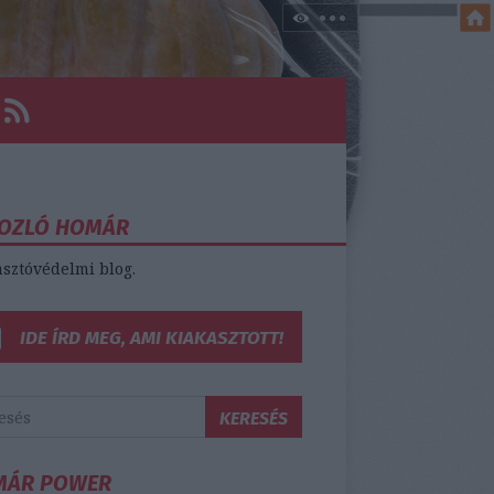
OZLÓ HOMÁR
sztóvédelmi blog.
IDE ÍRD MEG, AMI KIAKASZTOTT!
MÁR POWER