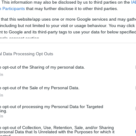
BAR
da kitér a kérdések alól, teljesen másra,
. This information may also be disclosed by us to third parties on the
IA
Participants
that may further disclose it to other third parties.
e, mondván a biztosítási összeget azért
Hog
ban
számlaszámom. Na azóta is utalják.
 that this website/app uses one or more Google services and may gath
Az 
including but not limited to your visit or usage behaviour. You may click 
Ist
gtettem. Mindennek köszönhetően
 to Google and its third-party tags to use your data for below specifi
hül
ogle consent section.
y akik ily módon jártak, ne hagyják
vev
biz
l Data Processing Opt Outs
Keg
"30
o opt-out of the Sharing of my personal data.
app
:
In
Mi 
val
o opt-out of the Sale of my Personal Data.
In
HAS
to opt-out of processing my Personal Data for Targeted
ekkörében felmerült okból mondja fel a
Fog
ing.
In
a az úti cél vagy az ahhoz vezető útvonal
Fog
si szolgáltatásra vonatkozó szerződés
Bék
o opt-out of Collection, Use, Retention, Sale, and/or Sharing
elelős miniszter által vezetett
ersonal Data that Is Unrelated with the Purposes for which it
Fog
lected.