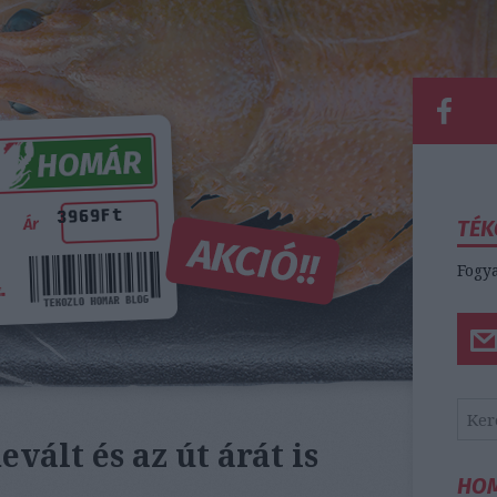
TÉK
Fogya
vált és az út árát is
HO