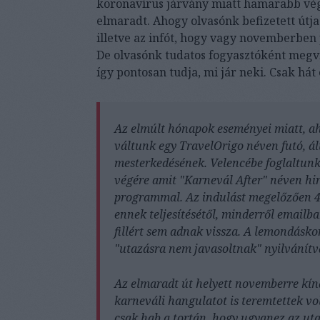
koronavírus járvány miatt hamarabb véget 
elmaradt. Ahogy olvasónk befizetett útja 
illetve az infót, hogy vagy novemberben 
De olvasónk tudatos fogyasztóként megvi
így pontosan tudja, mi jár neki. Csak há
Az elmúlt hónapok eseményei miatt, ah
váltunk egy TravelOrigo néven futó, ál
mesterkedésének. Velencébe foglaltu
végére amit "Karnevál After" néven hir
programmal. Az indulást megelőzően 4 
ennek teljesítésétől, minderről emailban
fillért sem adnak vissza. A lemondásk
"utazásra nem javasoltnak" nyilvánítv
Az elmaradt út helyett novemberre kíná
karneváli hangulatot is teremtettek vol
csak hab a tortán, hogy ugyanez az ut