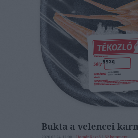
Bukta a velencei karne
2020.03.24. 11:00 |
Homár Rezső
|
52
komment