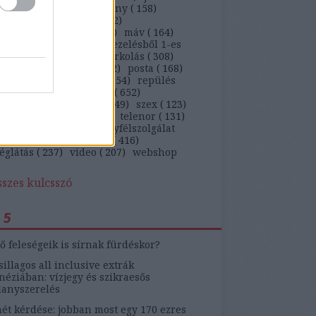
)
kaja
(
647
)
kiskarácsony
(
158
)
ekedés
(
263
)
kütyü
(
362
)
arságteljesítmény
(
113
)
máv
(
164
)
ügyfél
(
5269
)
panaszkezelésből 1-es
)
panaszlevél
(
105
)
parkolás
(
308
)
behajtás
(
142
)
pia
(
212
)
posta
(
168
)
ám
(
1041
)
rendőrség
(
154
)
repülés
)
ruha
(
230
)
szájon át
(
652
)
ítógép
(
103
)
szerviz
(
349
)
szex
(
123
)
on
(
461
)
telekom
(
136
)
telenor
(
131
)
zmus
(
184
)
tv
(
131
)
ügyfélszolgálat
)
update
(
519
)
utazás
(
416
)
églátás
(
237
)
video
(
207
)
webshop
)
sszes kulcsszó
 5
ő feleségeik is sírnak fürdéskor?
sillagos all inclusive extrák
éziában: vízjegy és szikraesős
lanyszerelés
ét kérdése: jobban most egy 170 ezres