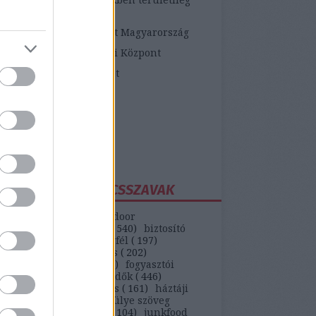
etékes járási hivatalok
ópai Fogyasztói Központ Magyarország
zügyi Fogyasztóvédelmi Központ
zügyi Békéltető Testület
dasági Versenyhivatal
atosVásárló.hu
yasztóvédő Alapítvány
ntawebáruház
EGGYAKORIBB KULCSSZAVAK
(
147
)
autó
(
399
)
backdoor
unikáció
(
187
)
bank
(
540
)
biztosító
)
bkv
(
133
)
boldog ügyfél
(
197
)
selekmény
(
152
)
csalás
(
202
)
ódás
(
208
)
erőszak
(
110
)
fogyasztói
(
442
)
gvti-fogyasztóvédők
(
446
)
ek
(
149
)
házhozszállítás
(
161
)
háztáji
)
hipermarket
(
553
)
hülye szöveg
)
internet
(
551
)
játék
(
104
)
junkfood