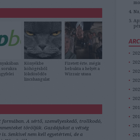
mo
Na
Apr
pé
ARC
202
202
nyakában
Könyékbe
Fizetett érte, mégis
 sorukra
köhögésből
bebukta a helyét a
202
gyfelei
lökdösődős
Wizzair utasa
lincshangulat
202
202
202
201
20
formában. A sértő, személyeskedő, trollkodó,
201
menteket töröljük. Gazdájukat a vétség
s. Senkivel nem kell egyetérteni, de a
201