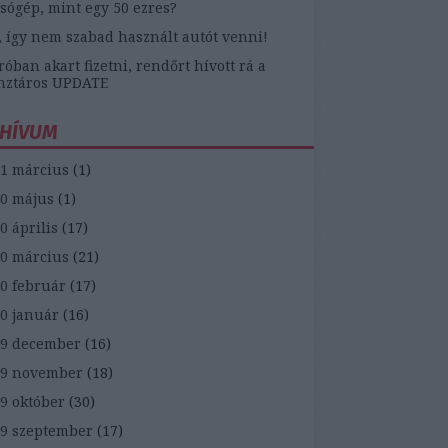
sógép, mint egy 50 ezres?
, így nem szabad használt autót venni!
óban akart fizetni, rendőrt hívott rá a
nztáros UPDATE
HÍVUM
1 március
(
1
)
0 május
(
1
)
0 április
(
17
)
0 március
(
21
)
0 február
(
17
)
0 január
(
16
)
9 december
(
16
)
19 november
(
18
)
9 október
(
30
)
9 szeptember
(
17
)