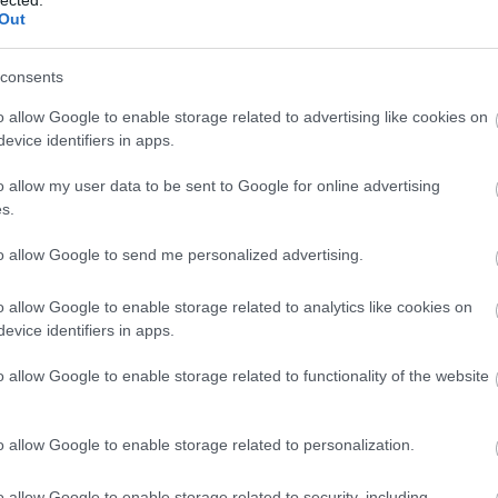
em javasolt” utazási célországokat és
ill
Out
telre kerül, akkor az utazót a következő
Eur
consents
Pén
Pén
agasabb értékű helyettesítő szolgáltatásra
o allow Google to enable storage related to advertising like cookies on
evice identifiers in apps.
Gaz
Tud
o allow my user data to be sent to Google for online advertising
szolgáltatás nyújtására nem képes vagy az
s.
Fog
tást nem fogadja el, akkor az
Mi
tt díj azonnali visszafizetésére.
to allow Google to send me personalized advertising.
A L
 eredetinél alacsonyabb értékű, az
o allow Google to enable storage related to analytics like cookies on
evice identifiers in apps.
tet az utazónak megtéríteni.
állat
komm
o allow Google to enable storage related to functionality of the website
(
171
ogos igénye van az utazásszervezővel
bűnc
nnali visszatérítésére, ha a
csal
jogok
ogadható
.
o allow Google to enable storage related to personalization.
gyer
(
667
(
650
zővel szemben elsősorban erre irányuló
o allow Google to enable storage related to security, including