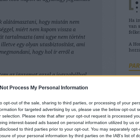
Ha i
k alátámasztani, hogy miután nem
van 
séggel, miért nem kapom vissza a
felk
ját tartalmazta (ami ugye nem történt
A H
lletve egy olyan utasbiztosítást, ami
hozzá
 megmondani, hogy hol ír erről a
PAR
am az igazamat azzal a jogszabállyal,
egy hölgy olvasott fel egy rádió interjú
Not Process My Personal Information
tam volna, teljesen másra válaszolva
kban áll vissza adni.
to opt-out of the sale, sharing to third parties, or processing of your per
Ha b
formation for targeted advertising by us, please use the below opt-out s
on alkudozásnak hívni.
szük
r selection. Please note that after your opt-out request is processed y
tanác
eing interest-based ads based on personal information utilized by us or
megvitattam az esetet, akik
disclosed to third parties prior to your opt-out. You may separately opt-
k, hogy ha továbbra sem történik semmi,
losure of your personal information by third parties on the IAB’s list of