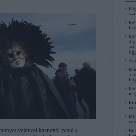
Elé
szá
Két
tűz
Kom
dig
sze
ügy
Az 
Mos
a l
hog
Ked
meg
Kin
rom
MIl
van
mányos velencei karnevál, majd a
Hol
bej