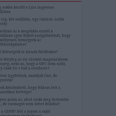
g sokba került a Líra ingyenes
llítása
 cég, két szállítás, egy címirat, nulla
hely
olyan az a megoldás ennél a
itálisan igen fejlett szolgáltatónál, hogy
mélyesen bemegyek az
félszolgálatra?
ő feleségeik is sírnak fürdéskor?
t tényleg az én ráutaló magatartásom
ényeg, nem az, hogy a UPC nem szólt,
y csak 3G-t tud a rendszer?
ves ügyfelünk, imádjuk Önt, de
szívta!
ek köszönhető, hogy feláras lett a
antikus hétvége?
yen posta az, ahol csoki meg biztosítás
, de csomagot nem lehet feladni?
 a GDPR? Hol a jogom a saját
egyzésemet törléséhez?