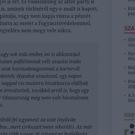
is ért. És valószínűleg az after party is
is, aminek törléséről egy e-mailt is kapott,
Kit
pan
pótolja, vagy nem kapja vissza a pénzét.
tatta az esetet a Fogyasztóvédelemmel,
SZA
t egyelőre nem megy vele sokra.
Elt
vis
Fiz
ogy sok más ember, mi is áldozatául
Wiz
talam pofátlannak vélt utazási iroda
Maj
nk utat harmadmagammal a karnevál
ne
dettek, éjszakai utazással, egy napos
Buk
nappal vis maiorra hivatkozva elálltak
202
 értesítettek, továbbá arról is, hogy egy
A 3
or Olaszország még nem volt hivatalosan
tűn
a.
PAR
lták fel ugyanezt az utat (nyilván
na...mert cirkuszit most sikerült). Az már
azás több napon át ugyanúgy foglalható