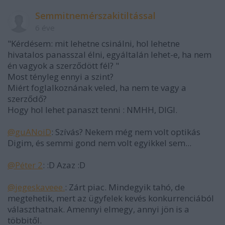
Semmitnemérszakitiltással
6 éve
"Kérdésem: mit lehetne csinálni, hol lehetne
hivatalos panasszal élni, egyáltalán lehet-e, ha nem
én vagyok a szerződött fél? "
Most tényleg ennyi a szint?
Miért foglalkoznának veled, ha nem te vagy a
szerződő?
Hogy hol lehet panaszt tenni : NMHH, DIGI.
@guANoiD
: Szívás? Nekem még nem volt optikás
Digim, és semmi gond nem volt egyikkel sem...
@Péter 2
: :D Azaz :D
@jegeskaveee.
: Zárt piac. Mindegyik tahó, de
megtehetik, mert az ügyfelek kevés konkurrenciából
választhatnak. Amennyi elmegy, annyi jön is a
többitől.