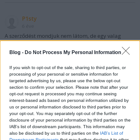
P1sty
6 éve
A szerződést mondjuk nem látom, de egy valag
pénzbe lefogadnám, hogy a 300 Mb/s melett azért
szerepel ott egy kisebb érték is, ami a garantált
Blog -
Do Not Process My Personal Information
sávszél, ez általában a nagyobb érték 5-10%-a
szokott lenni. A nagyobb érték csak azt jelenti, hogy
If you wish to opt-out of the sale, sharing to third parties, or
a sávszélt nem korlátozzák alatta, de a hálózat
processing of your personal or sensitive information for
terheltségétől függ, hogy épp mennyi a letöltési
targeted advertising by us, please use the below opt-out
sebeséged.
section to confirm your selection. Please note that after your
opt-out request is processed you may continue seeing
interest-based ads based on personal information utilized by
us or personal information disclosed to third parties prior to
P1sty
your opt-out. You may separately opt-out of the further
6 éve
disclosure of your personal information by third parties on the
@Zuzer78
: 56ks modemmel simán lehetett indexet
IAB’s list of downstream participants. This information may
olvasgatni. Persze az olvasgatás csak kapcsolat
also be disclosed by us to third parties on the
IAB’s List of
nélküli módban, mert ment a telefonszámla... Régi
Downstream Participants
that may further disclose it to other