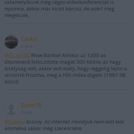
valamelyikünk még céges videokonferenciát is
nyomna, akkor már kicsit karcsú, de azért még
megélünk.
Csokis
6 éve
@Zuzer78
: Wow Barbie! Amikor az 1200-as
disznóverő felküzdötte magát 300 kbitre, az nagy
királyság volt, akkor volt esély, hogy reggelig lejön a
vírusirtó frissítse, meg a HIX-móka digest. (1997-98
körül)
Zuzer78
6 éve
@Csokis
: bizony. Az internet mondjuk nem volt tele
animálva akkor még szerencsére.