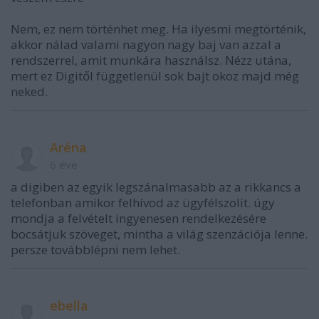
Nem, ez nem történhet meg. Ha ilyesmi megtörténik,
akkor nálad valami nagyon nagy baj van azzal a
rendszerrel, amit munkára használsz. Nézz utána,
mert ez Digitől függetlenül sok bajt okoz majd még
neked.
Aréna
6 éve
a digiben az egyik legszánalmasabb az a rikkancs a
telefonban amikor felhívod az ügyfélszolit. úgy
mondja a felvételt ingyenesen rendelkezésére
bocsátjuk szöveget, mintha a világ szenzációja lenne.
persze továbblépni nem lehet.
ebella