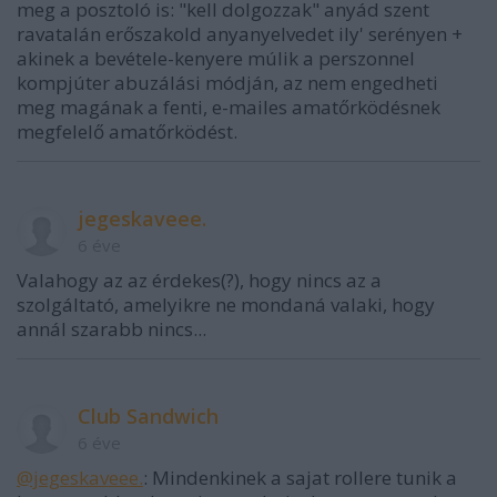
meg a posztoló is: "kell dolgozzak" anyád szent
ravatalán erőszakold anyanyelvedet ily' serényen +
akinek a bevétele-kenyere múlik a perszonnel
kompjúter abuzálási módján, az nem engedheti
meg magának a fenti, e-mailes amatőrködésnek
megfelelő amatőrködést.
jegeskaveee.
6 éve
Valahogy az az érdekes(?), hogy nincs az a
szolgáltató, amelyikre ne mondaná valaki, hogy
annál szarabb nincs...
Club Sandwich
6 éve
@jegeskaveee.
: Mindenkinek a sajat rollere tunik a