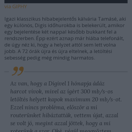
via GIPHY
Igazi klasszikus hibabejelentős kálvária Tamásé, aki
egy különös, Digis időhurokba is belekerült, amikor
egy bejelentése két nappal később bukkant fel a
rendszerben. Épp ezért aznap már hiába telefonált,
de úgy néz ki, hogy a helyzet attól sem lett volna
jobb. A 72 órák újra és újra eltelnek, a letöltési
sebesség pedig még mindig harmatos.
Az van, hogy a Digivel 1 hónapja ádáz
harcot vívok, mivel az ígért 300 mb/s-os
letöltés helyett kapok maximum 20 mb/s-ot.
Ezzel nincs probléma, először a mi
routerünket hibáztatták, vettem újat, azzal
se volt jó, megint azzal jöttek, hogy a mi
roterünk a szar. Oké, végül meggyőztem