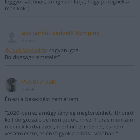
leggyorsabbnak, amig nem latja, hogy porognek a
masikok :)
aptijankót kedvelő Kompínó
6 éve
@Club Sandwich
: nagyon igaz.
Boldogság=remetelét?
Peti817172M
6 éve
Én ezt a bekezdést nem értem:
"2020-ban ez amúgy tényleg megtörténhet, itthonról
kell dolgozzak, de nem tudok, mivel 1 órás munkáim
mennek kárba azért, mert nincs internet, és nem
veszem észre, és én vagyok a hibás - valóban."