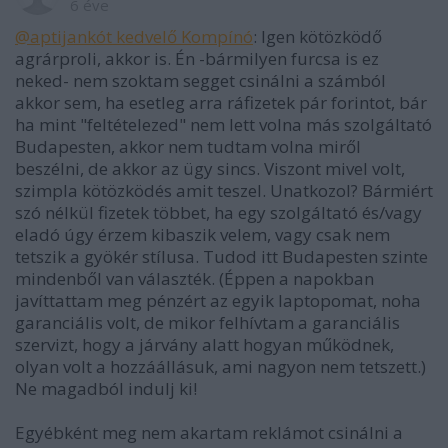
6 éve
@aptijankót kedvelő Kompínó
: Igen kötözködő
agrárproli, akkor is. Én -bármilyen furcsa is ez
neked- nem szoktam segget csinálni a számból
akkor sem, ha esetleg arra ráfizetek pár forintot, bár
ha mint "feltételezed" nem lett volna más szolgáltató
Budapesten, akkor nem tudtam volna miről
beszélni, de akkor az ügy sincs. Viszont mivel volt,
szimpla kötözködés amit teszel. Unatkozol? Bármiért
szó nélkül fizetek többet, ha egy szolgáltató és/vagy
eladó úgy érzem kibaszik velem, vagy csak nem
tetszik a gyökér stílusa. Tudod itt Budapesten szinte
mindenből van választék. (Éppen a napokban
javíttattam meg pénzért az egyik laptopomat, noha
garanciális volt, de mikor felhívtam a garanciális
szervizt, hogy a járvány alatt hogyan működnek,
olyan volt a hozzáállásuk, ami nagyon nem tetszett.)
Ne magadból indulj ki!
Egyébként meg nem akartam reklámot csinálni a