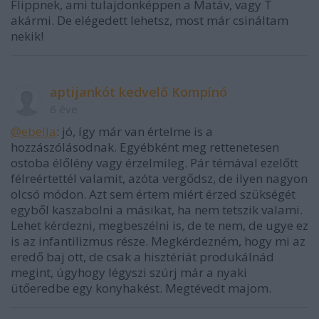
Flippnek, ami tulajdonképpen a Matáv, vagy T
akármi. De elégedett lehetsz, most már csináltam
nekik!
aptijankót kedvelő Kompínó
6 éve
@ebella
: jó, így már van értelme is a
hozzászólásodnak. Egyébként meg rettenetesen
ostoba élőlény vagy érzelmileg. Pár témával ezelőtt
félreértettél valamit, azóta vergődsz, de ilyen nagyon
olcsó módon. Azt sem értem miért érzed szükségét
egyből kaszabolni a másikat, ha nem tetszik valami.
Lehet kérdezni, megbeszélni is, de te nem, de ugye ez
is az infantilizmus része. Megkérdezném, hogy mi az
eredő baj ott, de csak a hisztériát produkálnád
megint, úgyhogy légyszi szúrj már a nyaki
ütőeredbe egy konyhakést. Megtévedt majom.