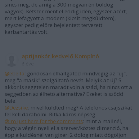
sincs meg, de amíg a 300 megvan én boldog
vagyok). Kétszer ment el eddig idén, egyszer azért,
mert lefagyott a modem (kicsit megküldtem),
egyszer pedig előre bejelentett tervezett
karbantartás volt.
aptijankót kedvelő Kompínó
6 éve
@ebella
: gondosan elhallgatod mindvégig az "új",
meg "a másik" szolgáltató nevét. Melyik az új? S
akkor is seggtelen maradt voln a szád, ha nincs ott a
seggedben az élhető alternatíva? Ezeket is sződd
bele.
@Dezsike
: mivel küldted meg? A telefonos csajszikat
fel kell darabolni. Ritka káros népség.
@Im just here for the comments
: mint a mailnél,
hogy a végén nyeli el a szerver/köztes dimenzió, ha
épp a küldésnél van gixer. 2 dolog miatt dögöljön