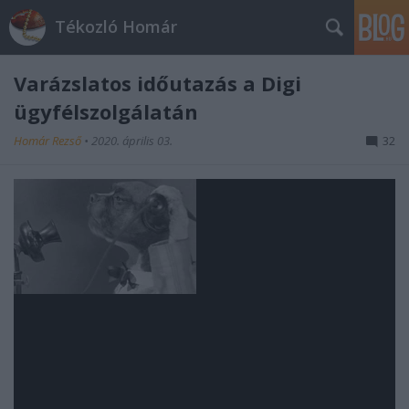
Tékozló Homár
Varázslatos időutazás a Digi
ügyfélszolgálatán
Homár Rezső
•
2020. április 03.
32