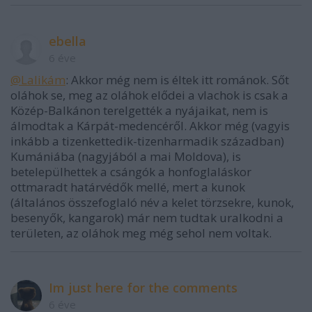
ebella
6 éve
@Lalikám
: Akkor még nem is éltek itt románok. Sőt
oláhok se, meg az oláhok elődei a vlachok is csak a
Közép-Balkánon terelgették a nyájaikat, nem is
álmodtak a Kárpát-medencéről. Akkor még (vagyis
inkább a tizenkettedik-tizenharmadik században)
Kumániába (nagyjából a mai Moldova), is
betelepülhettek a csángók a honfoglaláskor
ottmaradt határvédők mellé, mert a kunok
(általános összefoglaló név a kelet törzsekre, kunok,
besenyők, kangarok) már nem tudtak uralkodni a
területen, az oláhok meg még sehol nem voltak.
Im just here for the comments
6 éve