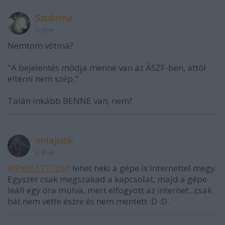
Szubrina
6 éve
Nemtom vótmá?
"A bejelentés módja menne van az ÁSZF-ben, attól
eltérni nem szép."
Talán inkább BENNE van, nem?
onlajnok
6 éve
@Peti817172M
: lehet neki a gépe is internettel megy.
Egyszer csak megszakad a kapcsolat, majd a gépe
leáll egy óra múlva, mert elfogyott az internet...csak
hát nem vette észre és nem mentett :D :D.