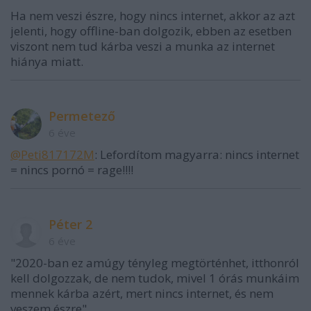
Ha nem veszi észre, hogy nincs internet, akkor az azt
jelenti, hogy offline-ban dolgozik, ebben az esetben
viszont nem tud kárba veszi a munka az internet
hiánya miatt.
Permetező
6 éve
@Peti817172M
: Lefordítom magyarra: nincs internet
= nincs pornó = rage!!!!
Péter 2
6 éve
"2020-ban ez amúgy tényleg megtörténhet, itthonról
kell dolgozzak, de nem tudok, mivel 1 órás munkáim
mennek kárba azért, mert nincs internet, és nem
veszem észre"