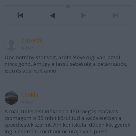
Zuzer78
6 éve
Upc botrány szar volt, azóta 9 éve digi van, azzal
nincs gond. Amúgy a lassú sebesség a betárcsázós,
isdn és adsl volt anno.
Csokis
6 éve
A mai, túlterhelt időkben a 150 megás matávos
csomagom is 35 mbit körül tud a valós életben a
speedtestek szerint. Amikor iskola időben két gyerek
lóg a Zoomon, mert online órája van, plusz