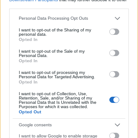
"szép" idők...
third parties.
Please note that this website/app uses one or more Google
Personal Data Processing Opt Outs
services and may gather and store information including but
KaTe
not limited to your visit or usage behaviour. You may click to
I want to opt-out of the Sharing of my
personal data.
grant or deny consent to Google and its third-party tags to
6 éve
Opted In
use your data for below specified purposes in below Google
@P1sty
: A 100/100-as netnél is 40/30 -at
consent section.
I want to opt-out of the Sale of my
garantálnak, szóval azért óvatosan azzal a valag
Personal Data.
pénzzel...
Opted In
I want to opt-out of processing my
Personal Data for Targeted Advertising.
Opted In
Reactor
6 éve
I want to opt-out of Collection, Use,
Retention, Sale, and/or Sharing of my
Digi-Dagi-Daganat kergeti a halakat... :D
Personal Data that Is Unrelated with the
Purposes for which it was collected.
Opted Out
Google consents
ebella
6 éve
I want to allow Google to enable storage