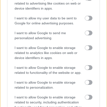
related to advertising like cookies on web or
A Digi jó egy évtizedig szolgáltatott nekem. Voltak,
device identifiers in apps.
hibák de a még tolerálható kategóriában. (Mondjuk
az idegesített hogy a szerződésszámot kérdezték
I want to allow my user data to be sent to
minden hibabejelentésnél, mert nem elég a címem,
Google for online advertising purposes.
nevem, meg az a telefonszám amit ők adtak és
ellenőrizni is tudják, hogy arról telefonálok /persze,
I want to allow Google to send me
ha nem a telefonvonal volt tropa/, de ezt is
personalized advertising.
elviseltem.) Egyszer duplájára emelték szó nélkül az
előfizetést. Mondom ezt hogy? Azt mondták, lejárt a
I want to allow Google to enable storage
hűségidőm és innen hatezer valamennyi. Mondom
related to analytics like cookies on web or
lejárt, de nagyon régen. Nem baj, ők a szerződés
device identifiers in apps.
szerint emelhetnek. Mondom valóban nem baj, csak
akkor felmondom a szerződést. Azt mondja a dagi
I want to allow Google to enable storage
csaj a ügyfélszolgálaton, írjak egy levelet a
related to functionality of the website or app.
központjukba, és akkor talán olcsóbban adják.
I want to allow Google to enable storage
Mondom, nehogy már könyörgő levelet írjak nekik.
related to personalization.
Nem vagyok együttműködő mondja ő. Ja, mondom
abban semmiképpen, hogy dupláját fizessem mint
I want to allow Google to enable storage
eddig, ugyanazért. Felmondom. Ráadásul ott az
related to security, including authentication
ajánlat háromezer hétről, gyorsabb nettel és öt