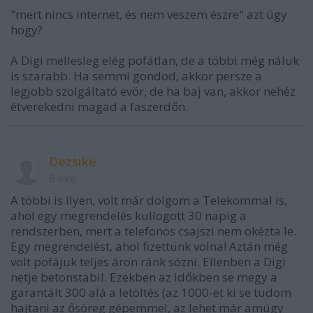
"mert nincs internet, és nem veszem észre" azt úgy
hogy?
A Digi mellesleg elég pofátlan, de a többi még náluk
is szarabb. Ha semmi gondod, akkor persze a
legjobb szolgáltató evör, de ha baj van, akkor nehéz
étverekedni magad a faszerdőn.
Dezsike
6 éve
A többi is ilyen, volt már dolgom a Telekommal is,
ahol egy megrendelés kullogott 30 napig a
rendszerben, mert a telefonos csajszi nem okézta le.
Egy megrendelést, ahol fizettünk volna! Aztán még
volt pofájuk teljes áron ránk sózni. Ellenben a Digi
netje betonstabil. Ezekben az időkben se megy a
garantált 300 alá a letöltés (az 1000-et ki se tudom
hajtani az ősöreg gépemmel, az lehet már amúgy