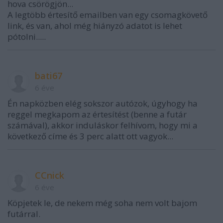
hova csörögjön...
A legtöbb értesítő emailben van egy csomagkövető
link, és van, ahol még hiányzó adatot is lehet
pótolni.....
bati67
6 éve
Én napközben elég sokszor autózok, úgyhogy ha
reggel megkapom az értesítést (benne a futár
számával), akkor induláskor felhívom, hogy mi a
következő címe és 3 perc alatt ott vagyok...
CCnick
6 éve
Köpjetek le, de nekem még soha nem volt bajom
futárral.