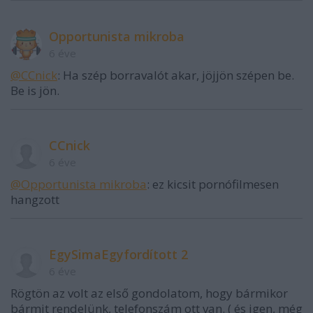
Opportunista mikroba
6 éve
@CCnick
: Ha szép borravalót akar, jöjjön szépen be.
Be is jön.
CCnick
6 éve
@Opportunista mikroba
: ez kicsit pornófilmesen
hangzott
EgySimaEgyfordított 2
6 éve
Rögtön az volt az első gondolatom, hogy bármikor
bármit rendelünk, telefonszám ott van. ( és igen, még