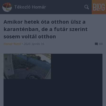
Tékozló Homár
Amikor hetek óta otthon ülsz a
karanténban, de a futár szerint
sosem voltál otthon
Homár Rezső
•
2020. április 16.
69