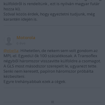
külföldről is rendeltünk , ezt is nyilván magyar futár
hozza ki).
Szóval közös érdek, hogy egyeztetni tudjunk, még
karantén idején is.
Motorola
6 éve
@ebella
: Hihetetlen, de nekem sem volt gondom az
MPL-el. Egyedül ők 100 százalékosak. A Transoflex
négyből háromszor visszavitte külföldre a csomagot.
A GLS most másodszor szerepelt le, ugyanezt tette.
Senki nem keresett, papíron háromszor próbálta
kézbesíteni.
Egyre trehányabbak ezek a cégek.