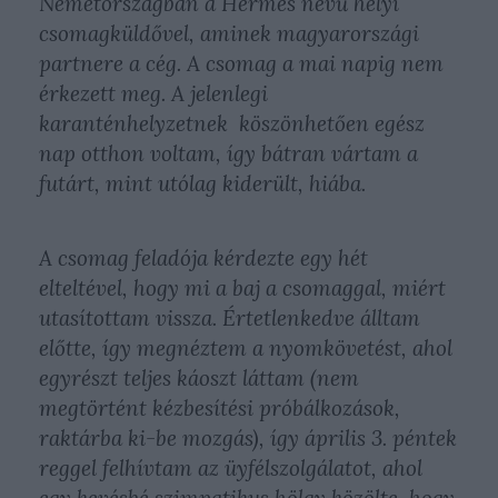
Németországban a Hermes nevű helyi
csomagküldővel, aminek magyarországi
partnere a cég. A csomag a mai napig nem
érkezett meg. A jelenlegi
karanténhelyzetnek köszönhetően egész
nap otthon voltam, így bátran vártam a
futárt, mint utólag kiderült, hiába.
A csomag feladója kérdezte egy hét
elteltével, hogy mi a baj a csomaggal, miért
utasítottam vissza. Értetlenkedve álltam
előtte, így megnéztem a nyomkövetést, ahol
egyrészt teljes káoszt láttam (nem
megtörtént kézbesítési próbálkozások,
raktárba ki-be mozgás), így április 3. péntek
reggel felhívtam az üyfélszolgálatot, ahol
egy kevésbé szimpatikus hölgy közölte, hogy