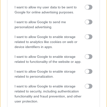
területileg is nagyon eltérő lehet a postai
I want to allow my user data to be sent to
szolgáltatás minősége - itt, ahol én lakom, szerintem
Google for online advertising purposes.
kifejezetten jó. E hét keddjén adtak fel nekem nagy
csomagot postával, csütörtök reggel itt volt szépen,
I want to allow Google to send me
kulturáltan. A helyi kispostai dolgozók is nagyon
personalized advertising.
segítőkészek. Az állandó postásunk megadta a
mobilszámát, amin ő ugyan nem hívhat, de őt lehet
I want to allow Google to enable storage
hívni, pl. ha épp elmennél itthonról, fel lehet hívni,
related to analytics like cookies on web or
hogy merre jár, érdemes-e várnod rá. Az is igaz, hogy
device identifiers in apps.
egyszer volt egy helyettesítő postásunk, hetekig, na ő
kritikán aluli volt minden szempontból. Ahogy az
I want to allow Google to enable storage
egyik Bud Spencer-filmben elhangzott (valahogy
related to functionality of the website or app.
így): még ha minden összejön is, még akkor is ott az
MF, a Mázli Faktor.
I want to allow Google to enable storage
related to personalization.
I want to allow Google to enable storage
Péter 2
related to security, including authentication
6 éve
functionality and fraud prevention, and other
user protection.
@Magentax
: Pont azért. Az ilyen esetekben a