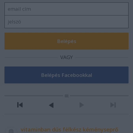
VAGY
vitaminban dús félkész kéményseprő