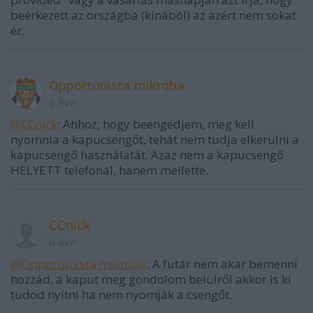
beérkezett az országba (kínából) az azért nem sokat
ér.
Opportunista mikroba
6 éve
@CCnick
: Ahhoz, hogy beengedjem, meg kell
nyomnia a kapucsengőt, tehát nem tudja elkerülni a
kapucsengő használatát. Azaz nem a kapucsengő
HELYETT telefonál, hanem mellette.
CCnick
6 éve
@Opportunista mikroba
: A futár nem akar bemenni
hozzád, a kaput meg gondolom belülről akkor is ki
tudod nyitni ha nem nyomják a csengőt.