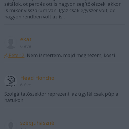
sétálok, öt perc és ott is nagyon segítőkészek, akkor
is mikor visszárum van. Igaz csak egyszer volt, de
nagyon rendben volt az is..
ekat
6 éve
@Péter 2
: Nem ismertem, majd megnézem, köszi.
Head Honcho
6 éve
Szolgáltatószektor reprezent: az ügyfél csak púp a
hátukon.
szépjuhászné