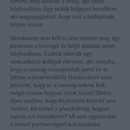
történt meg délután 4 óráig, így ismét
telefonáltam. Egy másik hölggyel beszéltem,
aki megnyugtatott, hogy szól a kollégának,
hívjon vissza.
Mondanom sem kell ez sem történt meg, így
kivártam a hétvégét és hétfő délután ismét
telefonáltam. Ezúttal sikerült egy
nemzetközis kollégát elérnem, aki mondta,
hogy a csomag visszafordult (amit én is
láttam a fuvarlevélből). Hatásszünet után
jeleztem, hogy az a csomag nekem kell,
mégis ezután hogyan jutok hozzá? Illetve
ilyen esetben, hogy kézbesítési kísérlet sem
történt, kit terhel a pluszköltség, hogyan
tudom ezt visszakérni? Mi sem egyszerűbb:
a német partnercégnél kell hivatalos