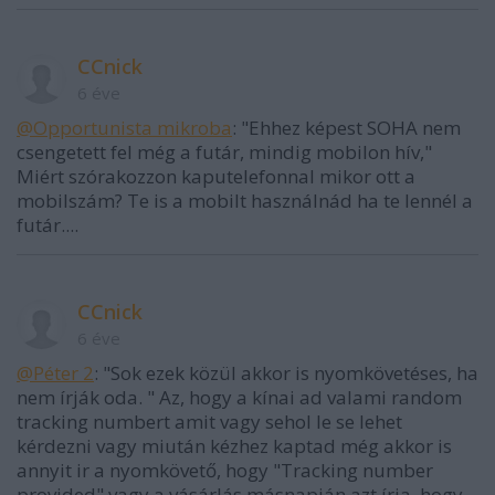
CCnick
6 éve
@Opportunista mikroba
: "Ehhez képest SOHA nem
csengetett fel még a futár, mindig mobilon hív,"
Miért szórakozzon kaputelefonnal mikor ott a
mobilszám? Te is a mobilt használnád ha te lennél a
futár....
CCnick
6 éve
@Péter 2
: "Sok ezek közül akkor is nyomkövetéses, ha
nem írják oda. " Az, hogy a kínai ad valami random
tracking numbert amit vagy sehol le se lehet
kérdezni vagy miután kézhez kaptad még akkor is
annyit ir a nyomkövető, hogy "Tracking number
provided" vagy a vásárlás másnapján azt írja, hogy