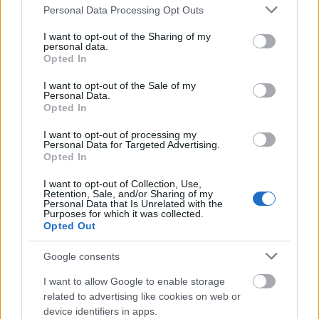
Please note that this website/app uses one or more Google
kiszállítással, mert siman olyan is előfordul, hogy
Personal Data Processing Opt Outs
services and may gather and store information including but
elmarad az értesítés is. Hiába van 3000 átvételi
not limited to your visit or usage behaviour. You may click to
I want to opt-out of the Sharing of my
pomtjuk, ha nagy az esélye, hogy így sem kapod
personal data.
grant or deny consent to Google and its third-party tags to
meg a csomagot.
Opted In
use your data for below specified purposes in below Google
consent section.
I want to opt-out of the Sale of my
Amióta járvány van, azóta meg házhozszállítást
Personal Data.
választok, ebben meg végképp felejtős a posta.
Opted In
I want to opt-out of processing my
Personal Data for Targeted Advertising.
Opted In
Opportunista mikroba
6 éve
I want to opt-out of Collection, Use,
Retention, Sale, and/or Sharing of my
@Cathie83
: Az is jó, csak kicsit drágább, ha jól
Personal Data that Is Unrelated with the
Purposes for which it was collected.
tudom.
Opted Out
Google consents
Opportunista mikroba
I want to allow Google to enable storage
6 éve
related to advertising like cookies on web or
@Zabalint
: Azon gondolkodtam, hogy valószínűleg
device identifiers in apps.