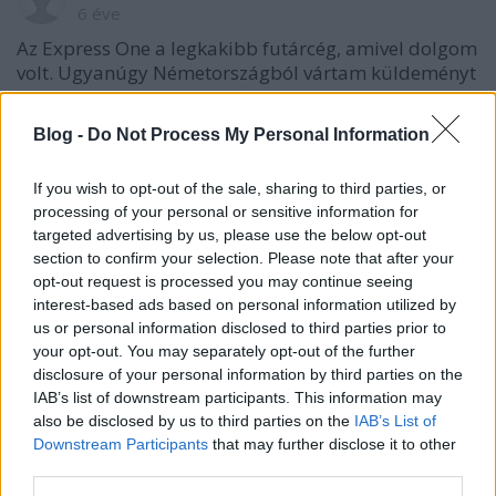
6 éve
Az Express One a legkakibb futárcég, amivel dolgom
volt. Ugyanúgy Németországból vártam küldeményt
Budapestre, a követésben viszont rendre dunakeszi
címre akarták kézbesíteni. Az elsőnél azt hittem,
Blog -
Do Not Process My Personal Information
biztos bug a követésben, de minden más jól volt, a
másodiknál már írtam a feladónak, aki nem tudott
If you wish to opt-out of the sale, sharing to third parties, or
segíteni, átirányított a futárcéghez, ahol pár e-mail-
processing of your personal or sensitive information for
váltás után sikerült rögzíteni a jó címet, másnap
targeted advertising by us, please use the below opt-out
meg is kaptam. De hogy ez miért nem megy
section to confirm your selection. Please note that after your
alapból...
opt-out request is processed you may continue seeing
A rendszerük egy katasztrófa, és ez kb. egy éve
interest-based ads based on personal information utilized by
történt. Azóta se csinálták meg, úgy tűnik.
us or personal information disclosed to third parties prior to
your opt-out. You may separately opt-out of the further
disclosure of your personal information by third parties on the
IAB’s list of downstream participants. This information may
6 éve
also be disclosed by us to third parties on the
IAB’s List of
@Cathie83
:
Downstream Participants
that may further disclose it to other
A futárcégeknek is vannak átvételi pontjaik,
third parties.
belföldről ha fizetnének sem rendelnék postai