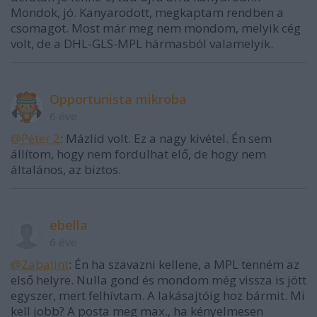
Mondok, jó. Kanyarodott, megkaptam rendben a
csomagot. Most már meg nem mondom, melyik cég
volt, de a DHL-GLS-MPL hármasból valamelyik.
Opportunista mikroba
6 éve
@Péter 2
: Mázlid volt. Ez a nagy kivétel. Én sem
állítom, hogy nem fordulhat elő, de hogy nem
általános, az biztos.
ebella
6 éve
@Zabalint
: Én ha szavazni kellene, a MPL tenném az
első helyre. Nulla gond és mondom még vissza is jött
egyszer, mert felhívtam. A lakásajtóig hoz bármit. Mi
kell jobb? A posta meg max., ha kényelmesen