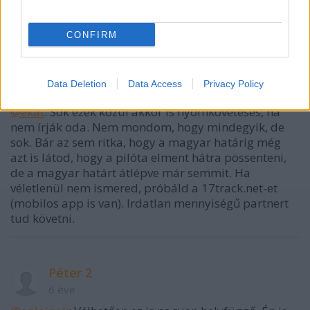
legvalószínűbb, hogy a futár valamiért nem talál
oda, és ha van kontakt, akkor tud egyeztetni.
CONFIRM
Péter 2
Data Deletion
Data Access
Privacy Policy
6 éve
@ekat
: Sok ezek közül akkor is nyomkövetéses, ha
nem írják oda. Nem mondom, hogy mindegyik, de
sok. Bár az sem ritka, hogy a magyar határig még
azt is látod, hogy a pilóta elment hátra pössenteni,
de a magyar határt átlépve már semmit. Ha
véletlenül nem ismered, próbáld a 17track.net-et
(mobilos app is van). Irdatlan mennyiségű partnert
tud követni.
Péter 2
6 éve