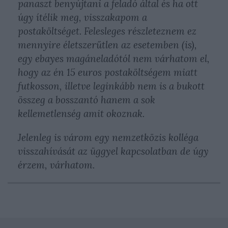
panaszt benyújtani a feladó által és ha ott
úgy ítélik meg, visszakapom a
postaköltséget. Felesleges részleteznem ez
mennyire életszerűtlen az esetemben (is),
egy ebayes magáneladótól nem várhatom el,
hogy az én 15 euros postaköltségem miatt
futkosson, illetve leginkább nem is a bukott
összeg a bosszantó hanem a sok
kellemetlenség amit okoznak.
Jelenleg is várom egy nemzetközis kolléga
visszahívását az üggyel kapcsolatban de úgy
érzem, várhatom.