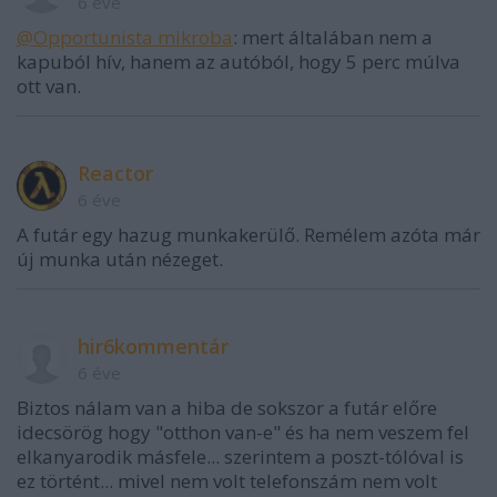
6 éve
@Opportunista mikroba
: mert általában nem a
kapuból hív, hanem az autóból, hogy 5 perc múlva
ott van.
Reactor
6 éve
A futár egy hazug munkakerülő. Remélem azóta már
új munka után nézeget.
hir6kommentár
6 éve
Biztos nálam van a hiba de sokszor a futár előre
idecsörög hogy "otthon van-e" és ha nem veszem fel
elkanyarodik másfele... szerintem a poszt-tólóval is
ez történt... mivel nem volt telefonszám nem volt