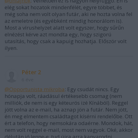
@onlajnok
: Vélhetően ez is nagyon helyfüggő. Én is
elég sokat hozatok mindenfélét, egyre többet, és
még soha nem volt olyan futár, aki ne hozta volna fel
az emeletre (és egyébként mindig honorálom is).
Most a vírushelyzet alatt volt egyszer, hogy sűrűn
elnézést kérve azt mondta egy, hogy szigorú
utasítás, hogy csak a kapuig hozhatja. Először volt
ilyen.
Péter 2
6 éve
@Opportunista mikroba
: Egy csudát nincs. Egy
hónapja volt, ráadásul értékesebb csomag (nem
milliók, de nem is egy kéteurós izé Kínából). Reggel
jött volna az e-mail, ha aznap jön a futár. Nem jött,
én meg elmentem családtagot kísérni rendelőbe. Ott
ért a telefon, hogy nemsokára odaérne. Mondok, hát,
nem volt reggel e-mail, most nem vagyok. Oké, akkor
délután jó lenne-e, tud újra arra kanyarodni.