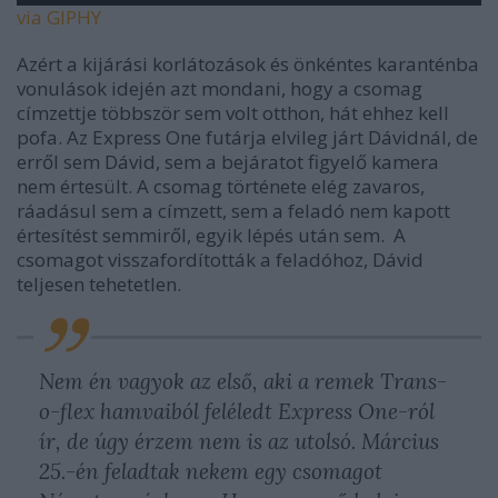
via GIPHY
Azért a kijárási korlátozások és önkéntes karanténba
vonulások idején azt mondani, hogy a csomag
címzettje többször sem volt otthon, hát ehhez kell
pofa. Az Express One futárja elvileg járt Dávidnál, de
erről sem Dávid, sem a bejáratot figyelő kamera
nem értesült. A csomag története elég zavaros,
ráadásul sem a címzett, sem a feladó nem kapott
értesítést semmiről, egyik lépés után sem. A
csomagot visszafordították a feladóhoz, Dávid
teljesen tehetetlen.
Nem én vagyok az első, aki a remek Trans-
o-flex hamvaiból feléledt Express One-ról
ír, de úgy érzem nem is az utolsó. Március
25.-én feladtak nekem egy csomagot