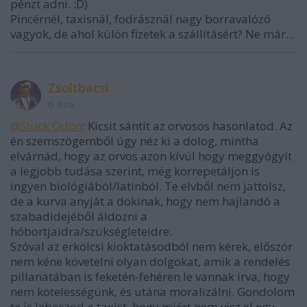
pénzt adni. :D)
Pincérnél, taxisnál, fodrásznál nagy borravalózó
vagyok, de ahol külön fizetek a szállításért? Ne már...
Zsoltbacsi
6 éve
@Sluck Ödön
: Kicsit sántít az orvosos hasonlatod. Az
én szemszögemből úgy néz ki a dolog, mintha
elvárnád, hogy az orvos azon kívül hogy meggyógyít
a legjobb tudása szerint, még korrepetáljon is
ingyen biológiából/latinból. Te elvből nem jattolsz,
de a kurva anyját a dokinak, hogy nem hajlandó a
szabadidejéből áldozni a
hóbortjaidra/szükségleteidre.
Szóval az erkölcsi kioktatásodból nem kérek, először
nem kéne követelni olyan dolgokat, amik a rendelés
pillanatában is feketén-fehéren le vannak írva, hogy
nem kötelességünk, és utána moralizálni. Gondolom
te is lebaszod a taxist, hogy miért nem visz el egy