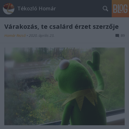
Tékozló Homár
Várakozás, te csalárd érzet szerzője
Homár Rezső
•
2020. április 23.
89