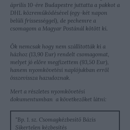
április 10-ére Budapestre juttatta a pakkot a
DHL közreműködésével (egy-két napon
belüli frissességgel), de pechemre a
csomagom a Magyar Postánál kötött ki.
Ők nemcsak hogy nem szállították ki a
házhoz (13,90 Eur) rendelt csomagomat,
melyet jó előre megfizettem (93,50 Eur),
hanem nyomkövetési naplójukban erről
összevissza hazudoznak.
Mert a részletes nyomkövetési
dokumentumban a következőket látni:
"Bp. 1. sz. Csomagkézbesítő Bázis
Sikertelen kézbesítés