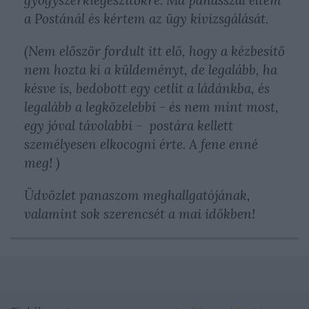
gyógyszerkiegészítőkre. Ma panasszal éltem
a Postánál és kértem az ügy kivizsgálását.
(Nem először fordult itt elő, hogy a kézbesítő
nem hozta ki a küldeményt, de legalább, ha
késve is, bedobott egy cetlit a ládánkba, és
legalább a legközelebbi - és nem mint most,
egy jóval távolabbi - postára kellett
személyesen elkocogni érte. A fene enné
meg! )
Üdvözlet panaszom meghallgatójának,
valamint sok szerencsét a mai időkben!