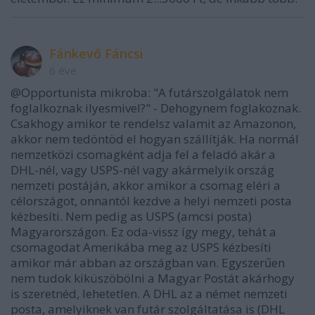
Fánkevő Fáncsi
6 éve
@Opportunista mikroba: "A futárszolgálatok nem
foglalkoznak ilyesmivel?" - Dehogynem foglakoznak.
Csakhogy amikor te rendelsz valamit az Amazonon,
akkor nem tedöntöd el hogyan szállítják. Ha normál
nemzetközi csomagként adja fel a feladó akár a
DHL-nél, vagy USPS-nél vagy akármelyik ország
nemzeti postáján, akkor amikor a csomag eléri a
célországot, onnantól kezdve a helyi nemzeti posta
kézbesíti. Nem pedig as USPS (amcsi posta)
Magyarországon. Ez oda-vissz így megy, tehát a
csomagodat Amerikába meg az USPS kézbesíti
amikor már abban az országban van. Egyszerűen
nem tudok kiküszöbölni a Magyar Postát akárhogy
is szeretnéd, lehetetlen. A DHL az a német nemzeti
posta, amelyiknek van futár szolgáltatása is (DHL