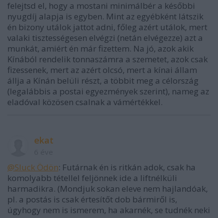
felejtsd el, hogy a mostani minimálbér a későbbi
nyugdíj alapja is egyben. Mint az egyébként látszik
én bizony utálok jattot adni, főleg azért utálok, mert
valaki tisztességesen elvégzi (netán elvégezze) azt a
munkát, amiért én már fizettem. Na jó, azok akik
Kínából rendelik tonnaszámra a szemetet, azok csak
fizessenek, mert az azért olcsó, mert a kínai állam
állja a Kínán belüli részt, a többit meg a célország
(legalábbis a postai egyezmények szerint), nameg az
eladóval közösen csalnak a vámértékkel.
ekat
6 éve
@Sluck Ödön
: Futárnak én is ritkán adok, csak ha
komolyabb tétellel feljönnek ide a liftnélküli
harmadikra. (Mondjuk sokan eleve nem hajlandóak,
pl. a postás is csak értesítőt dob bármiről is,
úgyhogy nem is ismerem, ha akarnék, se tudnék neki