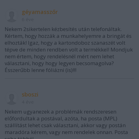
géyamasszőr
6 éve
Nekem 2sikertelen kézbesítés után telefonáltak.
Kértem, hogy hozzák a munkahelyemre a bringát és
elhozták! Igaz, hogy a kartondoboz szanaszét volt
tépve de minden rendben volt a termékkel! Mondjuk
nem értem, hogy rendelésnél mért nem lehet
választani, hogy hogy legyen becsomagolva?
Ésszerűbb lenne fóliázni (is)!!!
sboszi
4 éve
Nekem ugyanezek a problémák rendszeresen
előfordultak a postával, azóta, ha posta (MPL)
szállítást lehet csak választani, akkor vagy postán
maradóra kérem, vagy nem rendelek onnan. Posta
soha többé!