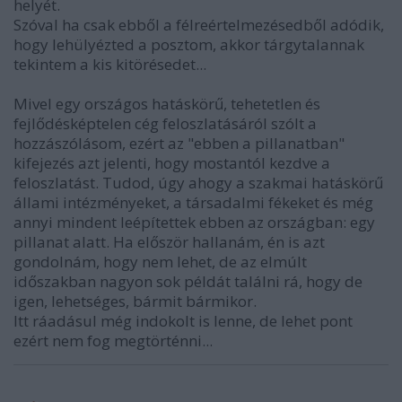
helyét.
Szóval ha csak ebből a félreértelmezésedből adódik,
hogy lehülyézted a posztom, akkor tárgytalannak
tekintem a kis kitörésedet...
Mivel egy országos hatáskörű, tehetetlen és
fejlődésképtelen cég feloszlatásáról szólt a
hozzászólásom, ezért az "ebben a pillanatban"
kifejezés azt jelenti, hogy mostantól kezdve a
feloszlatást. Tudod, úgy ahogy a szakmai hatáskörű
állami intézményeket, a társadalmi fékeket és még
annyi mindent leépítettek ebben az országban: egy
pillanat alatt. Ha először hallanám, én is azt
gondolnám, hogy nem lehet, de az elmúlt
időszakban nagyon sok példát találni rá, hogy de
igen, lehetséges, bármit bármikor.
Itt ráadásul még indokolt is lenne, de lehet pont
ezért nem fog megtörténni...