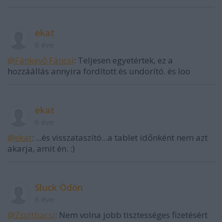
ekat
6 éve
@Fánkevő Fáncsi
: Teljesen egyetértek, ez a
hozzáállás annyira fordított és undorító. és loo
ekat
6 éve
@ekat
: ...és visszataszító...a tablet időnként nem azt
akarja, amit én. :)
Sluck Ödön
6 éve
@Zsoltbacsi
: Nem volna jobb tisztességes fizetésért