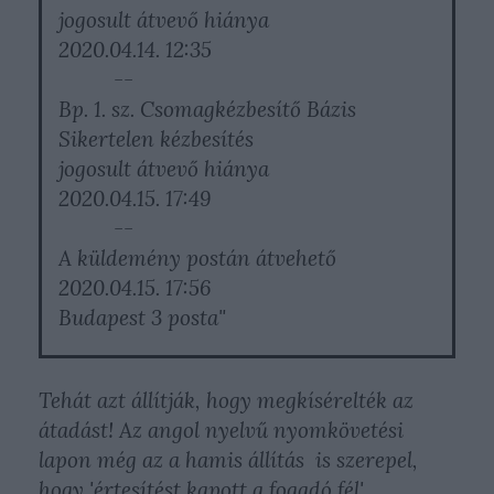
jogosult átvevő hiánya
2020.04.14. 12:35
--
Bp. 1. sz. Csomagkézbesítő Bázis
Sikertelen kézbesítés
jogosult átvevő hiánya
2020.04.15. 17:49
--
A küldemény postán átvehető
2020.04.15. 17:56
Budapest 3 posta"
Tehát azt állítják, hogy megkísérelték az
átadást! Az angol nyelvű nyomkövetési
lapon még az a hamis állítás is szerepel,
hogy 'értesítést kapott a fogadó fél'.