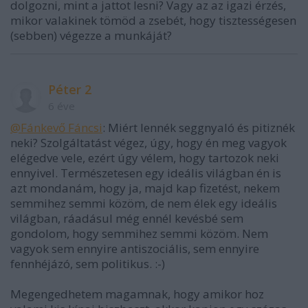
dolgozni, mint a jattot lesni? Vagy az az igazi érzés,
mikor valakinek tömöd a zsebét, hogy tisztességesen
(sebben) végezze a munkáját?
Péter 2
6 éve
@Fánkevő Fáncsi
: Miért lennék seggnyaló és pitiznék
neki? Szolgáltatást végez, úgy, hogy én meg vagyok
elégedve vele, ezért úgy vélem, hogy tartozok neki
ennyivel. Természetesen egy ideális világban én is
azt mondanám, hogy ja, majd kap fizetést, nekem
semmihez semmi közöm, de nem élek egy ideális
világban, ráadásul még ennél kevésbé sem
gondolom, hogy semmihez semmi közöm. Nem
vagyok sem ennyire antiszociális, sem ennyire
fennhéjázó, sem politikus. :-)
Megengedhetem magamnak, hogy amikor hoz