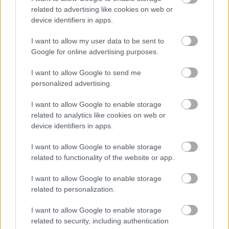
szemétláda, miért nem hajlandó megnyomni a
related to advertising like cookies on web or
csengőt és kézbesíteni, ha ez a kötelessége és én
device identifiers in apps.
kifizettem, és miért hazudik, akkor még neki áll
I want to allow my user data to be sent to
feljebb, hogy ő már 30 éve dolgozik a postán, hogy
Google for online advertising purposes.
képzelem, hogy így beszélek vele. És jó a Magyar
Postának is, mert nem tud/nem akar piacképes
I want to allow Google to send me
fizetést adni és egyszerűen olcsóbb képzetlen,
personalized advertising.
igénytelen munkaerőt alkalmazni, akiknek nem kell
sokat fizetni, de ezért ők nem is nagyon törik
I want to allow Google to enable storage
magukat. Az meg hogy hazudnak, az jó mert elfedi a
related to analytics like cookies on web or
dolgokat, látszólag minden jó nincs probléma és
device identifiers in apps.
ezek egyedei esetek.
Ez nem igaz, én hetente kb. 10 csomagot kapok
I want to allow Google to enable storage
külfödről a világ minden részéről, futáros és normál
related to functionality of the website or app.
csomagot. A Magyar Posta által kézbesítendő
csomagoknak kb. 30% esélye van hogy csak értesítőt
I want to allow Google to enable storage
fogok kapni. Már tucatszor reklamáltam, a
related to personalization.
csomagos csoportvezető ismer név szerint, és
I want to allow Google to enable storage
automatikusan kapom másnap újrakézbesítési díj
related to security, including authentication
nélkül a csomagot. A hivatalos panaszomra a