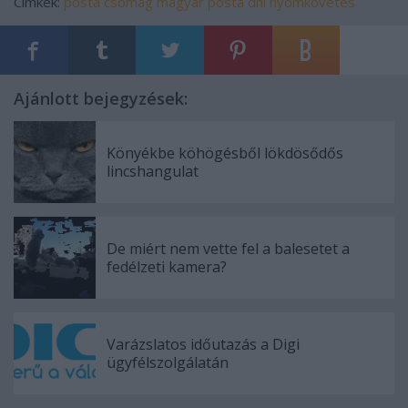
Címkék:
posta
csomag
magyar posta
dhl
nyomkövetés
Ajánlott bejegyzések:
Könyékbe köhögésből lökdösődős
lincshangulat
De miért nem vette fel a balesetet a
fedélzeti kamera?
Varázslatos időutazás a Digi
ügyfélszolgálatán