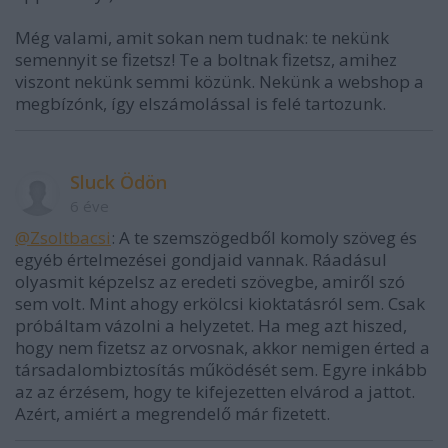
Még valami, amit sokan nem tudnak: te nekünk
semennyit se fizetsz! Te a boltnak fizetsz, amihez
viszont nekünk semmi közünk. Nekünk a webshop a
megbízónk, így elszámolással is felé tartozunk.
Sluck Ödön
6 éve
@Zsoltbacsi
: A te szemszögedből komoly szöveg és
egyéb értelmezései gondjaid vannak. Ráadásul
olyasmit képzelsz az eredeti szövegbe, amiről szó
sem volt. Mint ahogy erkölcsi kioktatásról sem. Csak
próbáltam vázolni a helyzetet. Ha meg azt hiszed,
hogy nem fizetsz az orvosnak, akkor nemigen érted a
társadalombiztosítás működését sem. Egyre inkább
az az érzésem, hogy te kifejezetten elvárod a jattot.
Azért, amiért a megrendelő már fizetett.