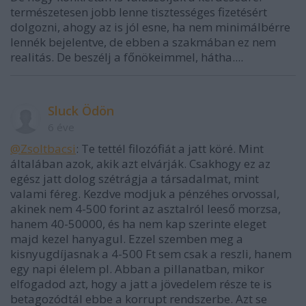
természetesen jobb lenne tisztességes fizetésért
dolgozni, ahogy az is jól esne, ha nem minimálbérre
lennék bejelentve, de ebben a szakmában ez nem
realitás. De beszélj a főnökeimmel, hátha....
Sluck Ödön
6 éve
@Zsoltbacsi
: Te tettél filozófiát a jatt köré. Mint
általában azok, akik azt elvárják. Csakhogy ez az
egész jatt dolog szétrágja a társadalmat, mint
valami féreg. Kezdve modjuk a pénzéhes orvossal,
akinek nem 4-500 forint az asztalról leeső morzsa,
hanem 40-50000, és ha nem kap szerinte eleget
majd kezel hanyagul. Ezzel szemben meg a
kisnyugdíjasnak a 4-500 Ft sem csak a reszli, hanem
egy napi élelem pl. Abban a pillanatban, mikor
elfogadod azt, hogy a jatt a jövedelem része te is
betagozódtál ebbe a korrupt rendszerbe. Azt se