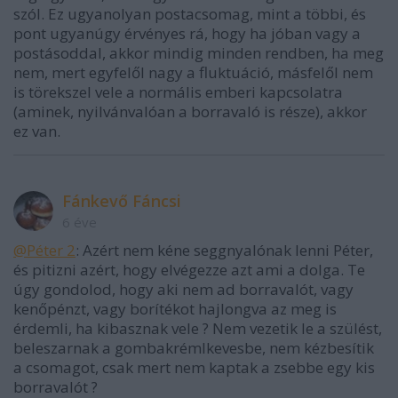
szól. Ez ugyanolyan postacsomag, mint a többi, és
pont ugyanúgy érvényes rá, hogy ha jóban vagy a
postásoddal, akkor mindig minden rendben, ha meg
nem, mert egyfelől nagy a fluktuáció, másfelől nem
is törekszel vele a normális emberi kapcsolatra
(aminek, nyilvánvalóan a borravaló is része), akkor
ez van.
Fánkevő Fáncsi
6 éve
@Péter 2
: Azért nem kéne seggnyalónak lenni Péter,
és pitizni azért, hogy elvégezze azt ami a dolga. Te
úgy gondolod, hogy aki nem ad borravalót, vagy
kenőpénzt, vagy borítékot hajlongva az meg is
érdemli, ha kibasznak vele ? Nem vezetik le a szülést,
beleszarnak a gombakrémlkevesbe, nem kézbesítik
a csomagot, csak mert nem kaptak a zsebbe egy kis
borravalót ?