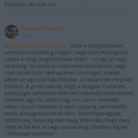
Expressz, de csak az)
Fánkevő Fáncsi
6 éve
@Opportunista mikroba
: " Azok a szolgáltatások,
amikből évtizedekig megélt, nagyrészt okafogyottá
váltak a világ megváltozása miatt" - ez egy jó nagy
hülyeség, ha valaki az interneten árut rendel, vagy
csak valaki küld neki valamit, csomagot, levelet,
akkor az egy szállítási feladat, azt valakinek meg kell
csinálni. A gond csak az, hogy a Magyar Postának
extra jogai vannak és neki nem kötelező versenyeznie
senkivel, egy fos állami cég. Ha szarul múködik
akkor szarul működik ki nem szarja le, nem felelős
senki, kimagyarázzák és kész. Semmilyen egyéb
szállítócég, futárcég nem hagy értesítést, hogy menj
vedd át ha kell, le vagy szarva öreg. Minden cégnél:
- felhívnak telefonon