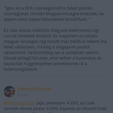
"Igen, és a DHL csomagküldő is felad postán
csomagokat, miután Magyarországra érkeztek, ha
éppen nincs kapacitása/kedve kiszállítani. "
Ez oda-vissza működik. Elég sok elektromos cigi
cuccot rendelek kínából, és majdnem az összes
magyar országos cég hozott már belőlük nekem (ha
lehet választani, mindig a singapore postot
választom). Valószínűleg van a postának valami
tőzsde jellegű felülete, ahol sefteli a fuvarokat, és
kapacitás függvényében jelentkeznek rá a
futárszolgálatok.
Fánkevő Fáncsi
6 éve
@Facelessbook
: Jaja, pontosan. A DHL az csak
normál német posta. A DHL Express az viszont futár.