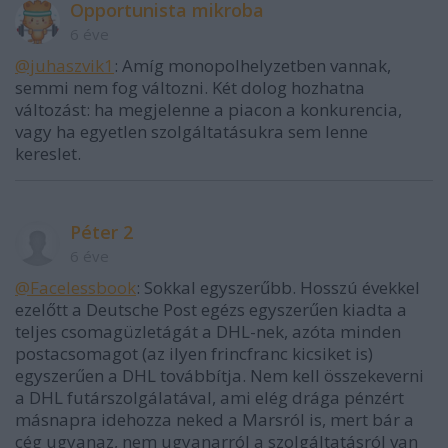
Opportunista mikroba
6 éve
@juhaszvik1
: Amíg monopolhelyzetben vannak,
semmi nem fog változni. Két dolog hozhatna
változást: ha megjelenne a piacon a konkurencia,
vagy ha egyetlen szolgáltatásukra sem lenne
kereslet.
Péter 2
6 éve
@Facelessbook
: Sokkal egyszerűbb. Hosszú évekkel
ezelőtt a Deutsche Post egézs egyszerűen kiadta a
teljes csomagüzletágát a DHL-nek, azóta minden
postacsomagot (az ilyen frincfranc kicsiket is)
egyszerűen a DHL továbbítja. Nem kell összekeverni
a DHL futárszolgálatával, ami elég drága pénzért
másnapra idehozza neked a Marsról is, mert bár a
cég ugyanaz, nem ugyanarról a szolgáltatásról van