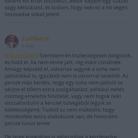
valami kis kínai biszbaszt, akkor kapjon egy százas
vagy kétszázast, és tudom, hogy neki ez a hó végén
összeadva sokat jelent.
Zsoltbacsi
6 éve
@Sluck Ödön
: Szerintem én tisztességesen dolgozok,
és hidd el, ha nem lenne jatt, rég mást csinálnék.
Amúgy képzeld el, udvarias vagyok a soha nem
jattolókkal is, igazából nem is várom el senkitől. Az
persze más kérdés, hogy egy soha nem jattoló se
várjon el tőlem extra szolgáltatást, például nehéz
csomag emeletre felvitelét, vagy nem fogok neki
visszafordulni a kerület túlvégéből (egyik se
kötelességem). Tudod az nem működik, hogy
mindenféle extra elvárásunk van, de honorálni
persze luxus lenne
De hogy konkrétan is válaszoljak a kérdésedre: