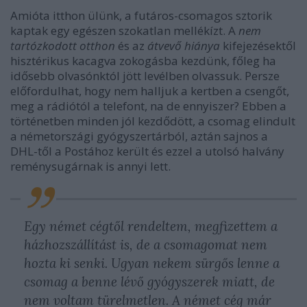
Amióta itthon ülünk, a futáros-csomagos sztorik
kaptak egy egészen szokatlan mellékízt. A
nem
tartózkodott otthon
és az
átvevő hiánya
kifejezésektől
hisztérikus kacagva zokogásba kezdünk, főleg ha
idősebb olvasónktól jött levélben olvassuk. Persze
előfordulhat, hogy nem halljuk a kertben a csengőt,
meg a rádiótól a telefont, na de ennyiszer? Ebben a
történetben minden jól kezdődött, a csomag elindult
a németországi gyógyszertárból, aztán sajnos a
DHL-től a Postához került és ezzel a utolsó halvány
reménysugárnak is annyi lett.
Egy német cégtől rendeltem, megfizettem a
házhozszállítást is, de a csomagomat nem
hozta ki senki. Ugyan nekem sürgős lenne a
csomag a benne lévő gyógyszerek miatt, de
nem voltam türelmetlen. A német cég már