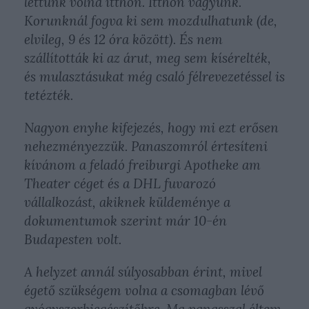
lettünk volna itthon. Itthon vagyunk.
Korunknál fogva ki sem mozdulhatunk (de,
elvileg, 9 és 12 óra között). És nem
szállították ki az árut, meg sem kísérelték,
és mulasztásukat még csaló félrevezetéssel is
tetézték.
Nagyon enyhe kifejezés, hogy mi ezt erősen
nehezményezzük. Panaszomról értesíteni
kívánom a feladó freiburgi Apotheke am
Theater céget és a DHL fuvarozó
vállalkozást, akiknek küldeménye a
dokumentumok szerint már 10-én
Budapesten volt.
A helyzet annál súlyosabban érint, mivel
égető szükségem volna a csomagban lévő