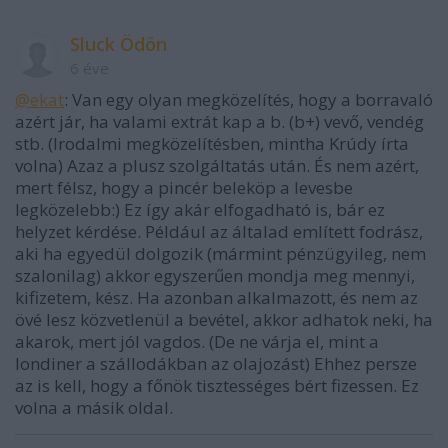
Sluck Ödön
6 éve
@ekat
: Van egy olyan megközelítés, hogy a borravaló
azért jár, ha valami extrát kap a b. (b+) vevő, vendég
stb. (Irodalmi megközelítésben, mintha Krúdy írta
volna) Azaz a plusz szolgáltatás után. És nem azért,
mert félsz, hogy a pincér beleköp a levesbe
legközelebb:) Ez így akár elfogadható is, bár ez
helyzet kérdése. Például az általad említett fodrász,
aki ha egyedül dolgozik (mármint pénzügyileg, nem
szalonilag) akkor egyszerűen mondja meg mennyi,
kifizetem, kész. Ha azonban alkalmazott, és nem az
övé lesz közvetlenül a bevétel, akkor adhatok neki, ha
akarok, mert jól vagdos. (De ne várja el, mint a
londiner a szállodákban az olajozást) Ehhez persze
az is kell, hogy a főnök tisztességes bért fizessen. Ez
volna a másik oldal.