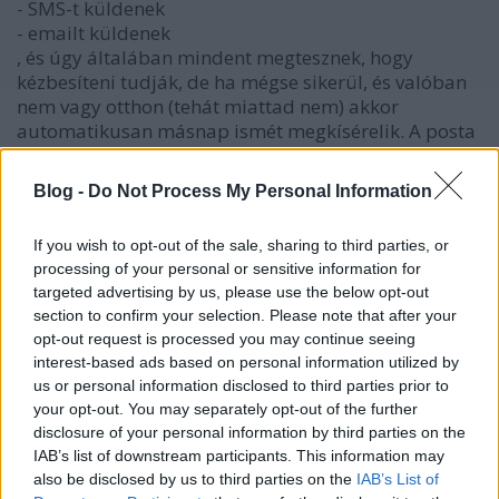
- SMS-t küldenek
- emailt küldenek
, és úgy általában mindent megtesznek, hogy
kézbesíteni tudják, de ha mégse sikerül, és valóban
nem vagy otthon (tehát miattad nem) akkor
automatikusan másnap ismét megkísérelik. A posta
nem akar ezekkel a cégekkel versenyezni, egy állami
cégnek nem muszáj a piachoz alkalmazkodnia. Ezért
Blog -
Do Not Process My Personal Information
volt szar a szocializmus, a posta meg egy
maradvány.
If you wish to opt-out of the sale, sharing to third parties, or
processing of your personal or sensitive information for
targeted advertising by us, please use the below opt-out
Quuuziii
section to confirm your selection. Please note that after your
opt-out request is processed you may continue seeing
6 éve
interest-based ads based on personal information utilized by
@Fánkevő Fáncsi
: sosem állítottam hogy a posta
us or personal information disclosed to third parties prior to
tökéletesen működik, messze nem az, de azt nem
your opt-out. You may separately opt-out of the further
tudom mire alapozod, hogy ez a postának jó lenne.
disclosure of your personal information by third parties on the
IAB’s list of downstream participants. This information may
also be disclosed by us to third parties on the
IAB’s List of