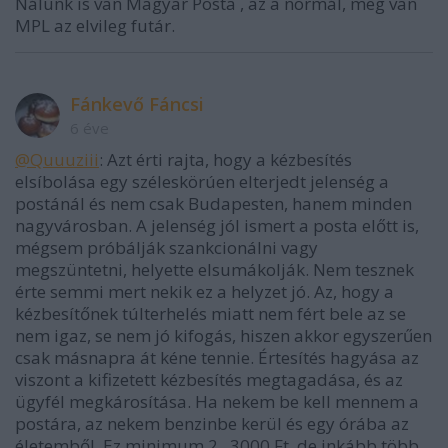
Nálunk is van Magyar Posta , az a normál, meg van
MPL az elvileg futár.
Fánkevő Fáncsi
6 éve
@Quuuziii
: Azt érti rajta, hogy a kézbesítés
elsíbolása egy széleskörúen elterjedt jelenség a
postánál és nem csak Budapesten, hanem minden
nagyvárosban. A jelenség jól ismert a posta előtt is,
mégsem próbálják szankcionálni vagy
megszüntetni, helyette elsumákolják. Nem tesznek
érte semmi mert nekik ez a helyzet jó. Az, hogy a
kézbesítőnek túlterhelés miatt nem fért bele az se
nem igaz, se nem jó kifogás, hiszen akkor egyszerűen
csak másnapra át kéne tennie. Értesítés hagyása az
viszont a kifizetett kézbesítés megtagadása, és az
ügyfél megkárosítása. Ha nekem be kell mennem a
postára, az nekem benzinbe kerül és egy órába az
életemből. Ez minimum 2...3000 Ft, de inkább több.