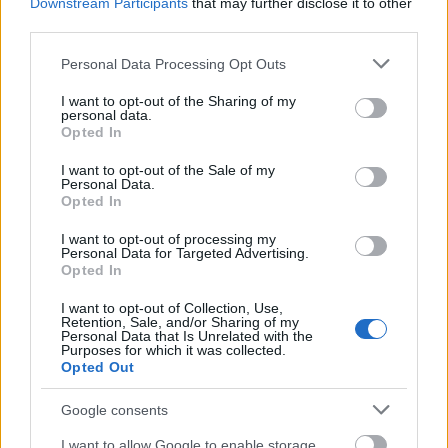
Downstream Participants
that may further disclose it to other
Opportunista mikroba
third parties.
6 éve
Please note that this website/app uses one or more Google
Personal Data Processing Opt Outs
@Fánkevő Fáncsi
: Értem, köszi! Ezt nem tudtam.
services and may gather and store information including but
not limited to your visit or usage behaviour. You may click to
I want to opt-out of the Sharing of my
personal data.
grant or deny consent to Google and its third-party tags to
Opted In
use your data for below specified purposes in below Google
Fánkevő Fáncsi
consent section.
I want to opt-out of the Sale of my
6 éve
Personal Data.
@Quuuziii
: A kézbesítőknek azért jó, mert hamarabb
Opted In
végeznek és nem kell dolgozni annyit. Majd a címzett
I want to opt-out of processing my
elmegy a csomagért, ha kell neki, kit érdekel ez. És
Personal Data for Targeted Advertising.
mindezt jónéhány postás haláli nagy munkásosztály
Opted In
öntudattal tesz, a kommunizmusból ittmaradt
I want to opt-out of Collection, Use,
önteltséggel. Olyanok, mint az ásóra támaszkodó 5
Retention, Sale, and/or Sharing of my
melós aki nézi a hatodik társát ahogy ássa az árkot,
Personal Data that Is Unrelated with the
Purposes for which it was collected.
de közben a munkásosztályt tartják ám csak
Opted Out
valamire, aki a hátán viszi ezt az országot. Ez a
kettőség nagyon erősen jelen volt annak idején az
Google consents
emberekben, és az régi állami vállalatoknál
továbbél. Amikor lebaszom, hogy miért ilyen lusta
I want to allow Google to enable storage