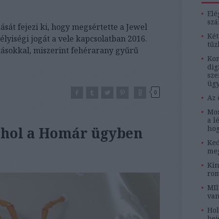
Elé
szá
ását fejezi ki, hogy megsértette a Jewel
Két
lyiségi jogát a vele kapcsolatban 2016.
tűz
tásokkal, miszerint fehérarany gyűrű
Kom
dig
sze
ügy
0
Az 
Mos
a l
 hol a Homár ügyben
hog
Ked
meg
Kin
rom
MIl
van
Hol
bej