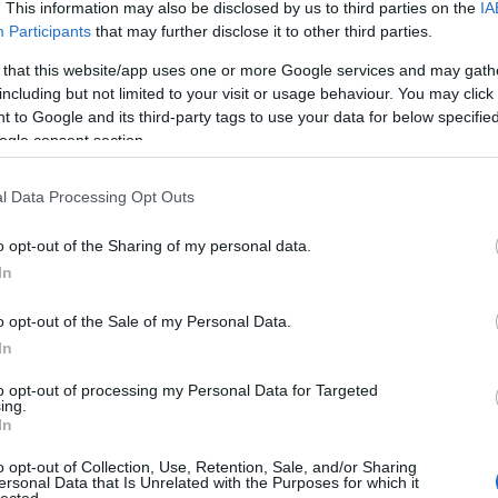
BAR
. This information may also be disclosed by us to third parties on the
IA
Participants
that may further disclose it to other third parties.
Hog
ban
 that this website/app uses one or more Google services and may gath
Az 
including but not limited to your visit or usage behaviour. You may click 
Ist
 to Google and its third-party tags to use your data for below specifi
hül
ogle consent section.
vev
biz
l Data Processing Opt Outs
Keg
"30
o opt-out of the Sharing of my personal data.
app
In
Mi 
val
o opt-out of the Sale of my Personal Data.
ny. A Barvofly utazási irodánál vásárolt
In
HAS
aszerezni, ami nem megy egyszerűen. Az
to opt-out of processing my Personal Data for Targeted
ságnak a törlés és a visszatérítés
Fog
ing.
Juliék pedig nagyon helyesen, közvetlenül
In
Fog
kkel hamarabb visszatérítették a teljes
Bék
o opt-out of Collection, Use, Retention, Sale, and/or Sharing
 sztori 3 hete áll, mi is írtunk a Bravofly-
ersonal Data that Is Unrelated with the Purposes for which it
Fog
lected.