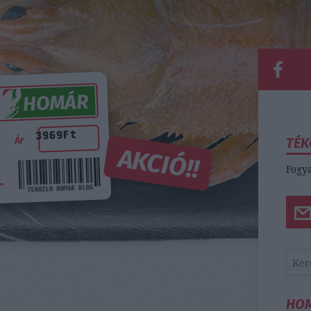
TÉK
Fogya
HO