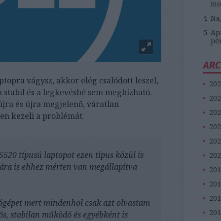
mo
Na
Apr
pé
ARC
topra vágysz, akkor elég csalódott leszel,
202
 stabil és a legkevésbé sem megbízható.
202
jra és újra megjelenő, váratlan
202
sen kezeli a problémát.
202
202
520 típusú laptopot ezen típus közül is
202
 ára is ehhez mérten van megállapítva
201
20
201
tógépet mert mindenhol csak azt olvastam
201
ős, stabilan működő és egyébként is