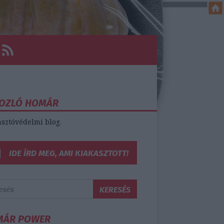
OZLÓ HOMÁR
sztóvédelmi blog.
IDE ÍRD MEG, AMI KIAKASZTOTT!
MÁR POWER