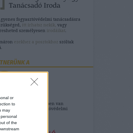
ngyenes fogyasztóvédelmi tanácsadásra
szükséged,
itt írhatsz nekik,
vagy
eresheted személyesen
irodáikat
.
omáron
ezekhez a posztokhoz
szóltak
.
TNERÜNK A
sonal or
ank- vagy biztosító ügyben van
ection to
séged ingyenes fogyasztóvédelmi
ou may
sra,
itt találod őket
.
 personal
out of the
 downstream