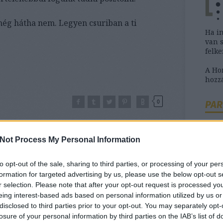
ég hátha nem. Legyen csuriban a ti
Ha i
van 
felk
A H
hozzá
0
PAR
, meg nem is
Not Process My Personal Information
to opt-out of the sale, sharing to third parties, or processing of your per
Ha b
formation for targeted advertising by us, please use the below opt-out s
szük
r selection. Please note that after your opt-out request is processed y
tanác
eing interest-based ads based on personal information utilized by us or
disclosed to third parties prior to your opt-out. You may separately opt-
losure of your personal information by third parties on the IAB’s list of