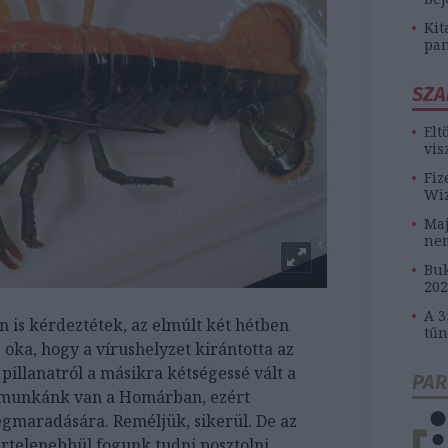
Kit
pan
SZA
Elt
vis
Fiz
Wiz
Maj
ne
Buk
202
A 3
is kérdeztétek, az elmúlt két hétben
tűn
 oka, hogy a vírushelyzet kirántotta az
k pillanatról a másikra kétségessé vált a
PAR
ok munkánk van a Homárban, ezért
gmaradására. Reméljük, sikerül. De az
rtelenebbül fogunk tudni posztolni.