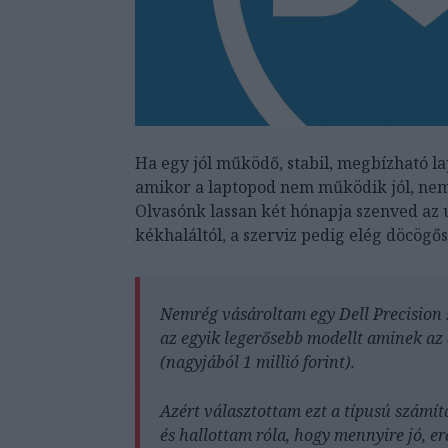
Ha egy jól működő, stabil, megbízható lap
amikor a laptopod nem működik jól, nem
Olvasónk lassan két hónapja szenved az ú
kékhaláltól, a szerviz pedig elég döcögő
Nemrég vásároltam egy Dell Precision 5
az egyik legerősebb modellt aminek az
(nagyjából 1 millió forint).
Azért választottam ezt a típusú számí
és hallottam róla, hogy mennyire jó, er