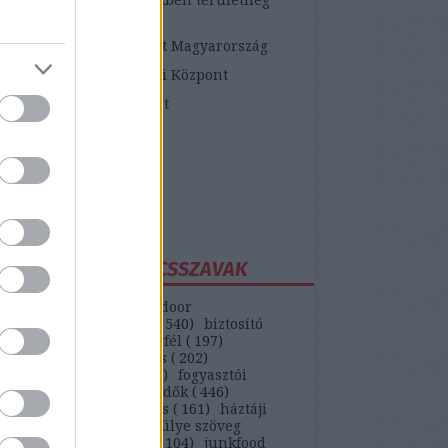
etékes járási hivatalok
ópai Fogyasztói Központ Magyarország
zügyi Fogyasztóvédelmi Központ
zügyi Békéltető Testület
dasági Versenyhivatal
atosVásárló.hu
yasztóvédő Alapítvány
ntawebáruház
EGGYAKORIBB KULCSSZAVAK
(
147
)
autó
(
399
)
backdoor
unikáció
(
187
)
bank
(
540
)
biztosító
)
bkv
(
133
)
boldog ügyfél
(
197
)
selekmény
(
152
)
csalás
(
202
)
ódás
(
208
)
erőszak
(
110
)
fogyasztói
(
442
)
gvti-fogyasztóvédők
(
446
)
ek
(
149
)
házhozszállítás
(
161
)
háztáji
)
hipermarket
(
553
)
hülye szöveg
)
internet
(
551
)
játék
(
104
)
junkfood