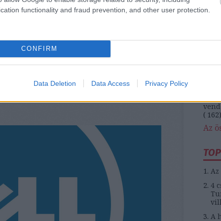
(
174
cation functionality and fraud prevention, and other user protection.
koronavírus
közl
magy
naiv 
0
(
164
pénz
CONFIRM
rekl
(
116
 a rendszeres
szám
telef
Data Deletion
Data Access
Privacy Policy
turi
(
450
vend
(
162
Az ö
TOP
Az 
4 c
Tun
vil
A h