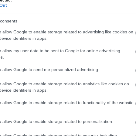
ill
Out
Eur
consents
Pén
 vagyok egyedül, ugyanis a mostani
Pén
o allow Google to enable storage related to advertising like cookies on
s visszatérítések mély vízében evezünk
evice identifiers in apps.
Gaz
Tud
o allow my user data to be sent to Google for online advertising
jegyünket Budapest Bangkok járatra
s.
Fog
adott időpontokban tudunk menni nyaralni
Mi
to allow Google to send me personalized advertising.
ehetőséget az utazásra. Skyscanneren a
járatára voltak a legkedvezőbbek, amik
A L
o allow Google to enable storage related to analytics like cookies on
tak. Békeidőkben nem voltak igazán
evice identifiers in apps.
kkal” ezért is mertem megvenni a
állat
komm
o allow Google to enable storage related to functionality of the website
(
171
bűnc
csal
jogok
o allow Google to enable storage related to personalization.
gyer
(
667
Olvasson tovább!
(
650
o allow Google to enable storage related to security, including