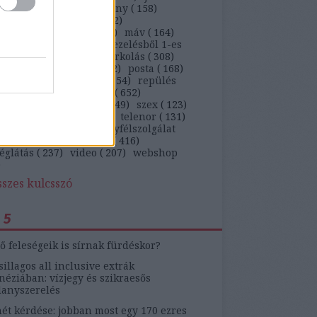
)
kaja
(
647
)
kiskarácsony
(
158
)
ekedés
(
263
)
kütyü
(
362
)
arságteljesítmény
(
113
)
máv
(
164
)
ügyfél
(
5269
)
panaszkezelésből 1-es
)
panaszlevél
(
105
)
parkolás
(
308
)
behajtás
(
142
)
pia
(
212
)
posta
(
168
)
ám
(
1041
)
rendőrség
(
154
)
repülés
)
ruha
(
230
)
szájon át
(
652
)
ítógép
(
103
)
szerviz
(
349
)
szex
(
123
)
on
(
461
)
telekom
(
136
)
telenor
(
131
)
zmus
(
184
)
tv
(
131
)
ügyfélszolgálat
)
update
(
519
)
utazás
(
416
)
églátás
(
237
)
video
(
207
)
webshop
)
sszes kulcsszó
 5
ő feleségeik is sírnak fürdéskor?
sillagos all inclusive extrák
éziában: vízjegy és szikraesős
lanyszerelés
ét kérdése: jobban most egy 170 ezres