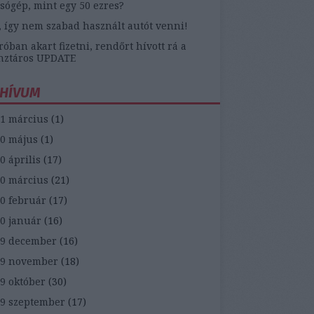
sógép, mint egy 50 ezres?
, így nem szabad használt autót venni!
óban akart fizetni, rendőrt hívott rá a
nztáros UPDATE
HÍVUM
1 március
(
1
)
0 május
(
1
)
0 április
(
17
)
0 március
(
21
)
0 február
(
17
)
0 január
(
16
)
9 december
(
16
)
19 november
(
18
)
9 október
(
30
)
9 szeptember
(
17
)