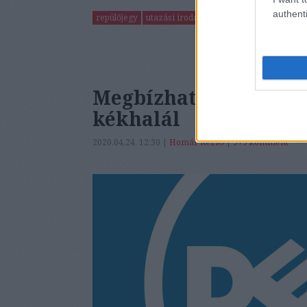
authenti
repülőjegy
utazási iroda
bravofly
qatar airlines
Megbízhatóan érkezik
kékhalál
2020.04.24. 12:30 |
Homár Rezső
|
379
komment