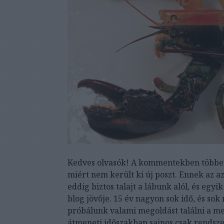
Kedves olvasók! A kommentekben többen 
miért nem került ki új poszt. Ennek az az
eddig biztos talajt a lábunk alól, és egyi
blog jövője. 15 év nagyon sok idő, és s
próbálunk valami megoldást találni a me
átmeneti időszakban sajnos csak rendsze