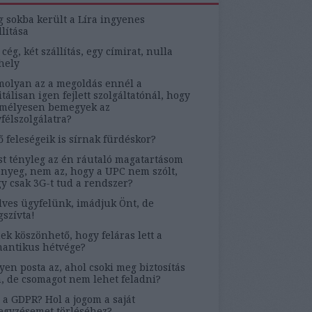
g sokba került a Líra ingyenes
llítása
 cég, két szállítás, egy címirat, nulla
hely
olyan az a megoldás ennél a
itálisan igen fejlett szolgáltatónál, hogy
mélyesen bemegyek az
félszolgálatra?
ő feleségeik is sírnak fürdéskor?
t tényleg az én ráutaló magatartásom
ényeg, nem az, hogy a UPC nem szólt,
y csak 3G-t tud a rendszer?
ves ügyfelünk, imádjuk Önt, de
szívta!
ek köszönhető, hogy feláras lett a
antikus hétvége?
yen posta az, ahol csoki meg biztosítás
, de csomagot nem lehet feladni?
 a GDPR? Hol a jogom a saját
egyzésemet törléséhez?