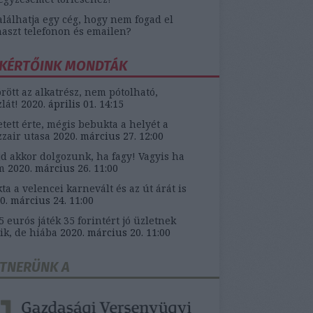
alálhatja egy cég, hogy nem fogad el
aszt telefonon és emailen?
KÉRTŐINK MONDTÁK
örött az alkatrész, nem pótolható,
zlát!
2020. április 01. 14:15
etett érte, mégis bebukta a helyét a
zair utasa
2020. március 27. 12:00
d akkor dolgozunk, ha fagy! Vagyis ha
m
2020. március 26. 11:00
ta a velencei karnevált és az út árát is
0. március 24. 11:00
5 eurós játék 35 forintért jó üzletnek
ik, de hiába
2020. március 20. 11:00
TNERÜNK A