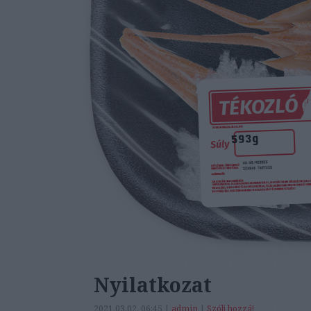
Nyilatkozat
2021.03.02. 06:45 |
admin
|
Szólj hozzá!