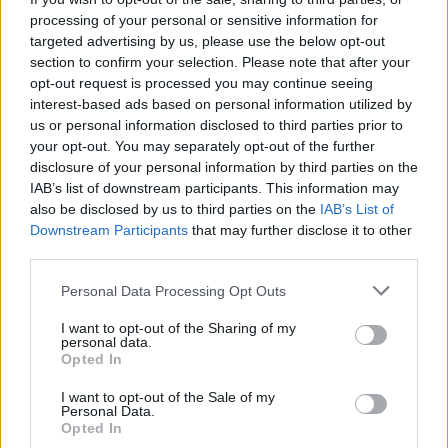
processing of your personal or sensitive information for
targeted advertising by us, please use the below opt-out
section to confirm your selection. Please note that after your
opt-out request is processed you may continue seeing
interest-based ads based on personal information utilized by
us or personal information disclosed to third parties prior to
your opt-out. You may separately opt-out of the further
disclosure of your personal information by third parties on the
IAB’s list of downstream participants. This information may
also be disclosed by us to third parties on the
IAB’s List of
Ha a netre kiírt árak nem aktuálisak,
Downstream Participants
that may further disclose it to other
akkor minek vannak?
third parties.
Please note that this website/app uses one or more Google
Homár Hilda
•
2018. május 22.
44
Personal Data Processing Opt Outs
services and may gather and store information including but
not limited to your visit or usage behaviour. You may click to
I want to opt-out of the Sharing of my
personal data.
grant or deny consent to Google and its third-party tags to
Opted In
use your data for below specified purposes in below Google
consent section.
I want to opt-out of the Sale of my
Personal Data.
Opted In