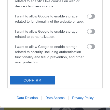
related to analytics like cookies on web or
device identifiers in apps.
I want to allow Google to enable storage
related to functionality of the website or app.
"Ha jól megdugnának, majd jobban
emlékeznék, mit rendeltem"
I want to allow Google to enable storage
related to personalization.
Homár Hilda
•
2017. december 20.
75
I want to allow Google to enable storage
related to security, including authentication
functionality and fraud prevention, and other
user protection.
CONFIRM
Data Deletion
Data Access
Privacy Policy