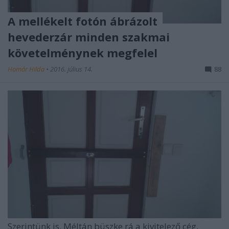
A mellékelt fotón ábrázolt
hevederzár minden szakmai
követelménynek megfelel
Homár Hilda
•
2016. július 14.
88
Szerintünk is. Méltán büszke rá a kivitelező cég.