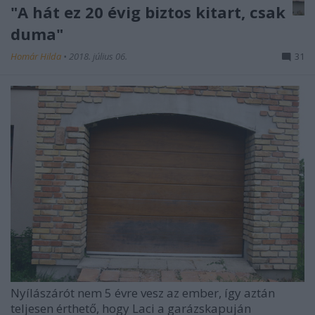
"A hát ez 20 évig biztos kitart, csak
duma"
Homár Hilda
•
2018. július 06.
31
Nyílászárót nem 5 évre vesz az ember, így aztán
teljesen érthető, hogy Laci a garázskapuján