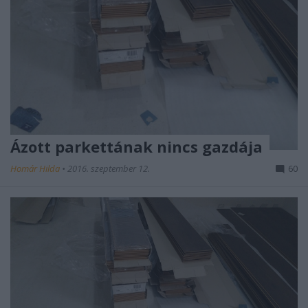
Ázott parkettának nincs gazdája
Homár Hilda
•
2016. szeptember 12.
60