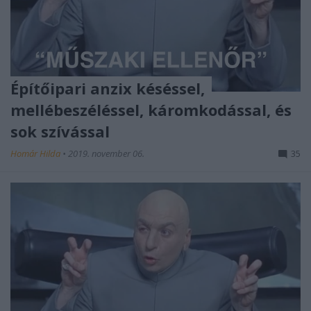
Építőipari anzix késéssel,
mellébeszéléssel, káromkodással, és
sok szívással
Homár Hilda
•
2019. november 06.
35