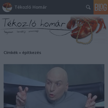
Tékozló Homár
Címkék
»
építkezés