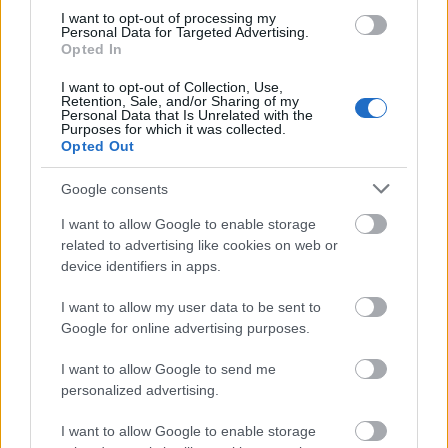
I want to opt-out of processing my
Personal Data for Targeted Advertising.
Opted In
I want to opt-out of Collection, Use,
Retention, Sale, and/or Sharing of my
Personal Data that Is Unrelated with the
Purposes for which it was collected.
Opted Out
Igazán cseles megoldás, ha egy cég a honlapján
akciós árakkal vigéckedik, majd az árajánlat
Google consents
kérésére közli, hogy a netes árai nem ...
I want to allow Google to enable storage
related to advertising like cookies on web or
device identifiers in apps.
I want to allow my user data to be sent to
Google for online advertising purposes.
I want to allow Google to send me
personalized advertising.
I want to allow Google to enable storage