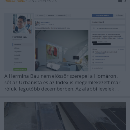
Homár Hilda
•
2017. március 27.
0
A Hermina Bau nem először szerepel a
Homáron
,
sőt az
Urbanista
és az
Index is megemlékezett már
róluk
legutóbb decemberben. Az alábbi levelek ...