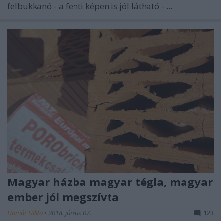
felbukkanó - a fenti képen is jól látható - ...
Magyar házba magyar tégla, magyar
ember jól megszívta
Homár Hilda
•
2018. június 07.
123