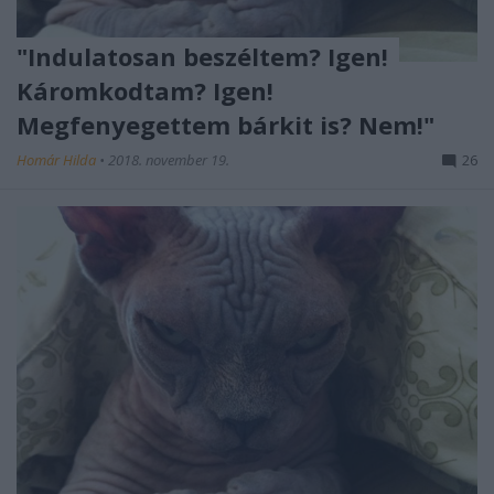
"Indulatosan beszéltem? Igen!
Káromkodtam? Igen!
Megfenyegettem bárkit is? Nem!"
Homár Hilda
•
2018. november 19.
26