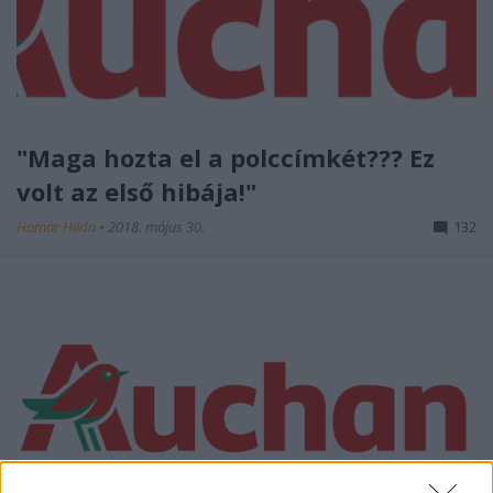
"Maga hozta el a polccímkét??? Ez
volt az első hibája!"
Homár Hilda
•
2018. május 30.
132