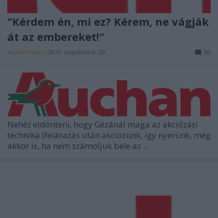
"Kérdem én, mi ez? Kérem, ne vágják
át az embereket!"
Homár Hilda
•
2016. szeptember 20.
93
Nehéz eldönteni, hogy Gézánál maga az akciózási
technika (felárazás után akciózunk, így nyerünk, még
akkor is, ha nem számoljuk bele az ...