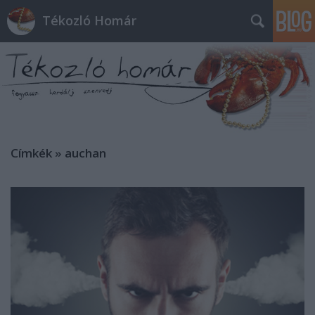
Tékozló Homár
Címkék
»
auchan