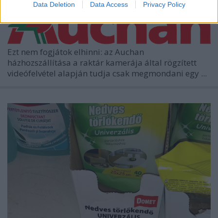
Data Deletion
Data Access
Privacy Policy
Ezt nem fogjátok elhinni: az Auchan
házhozszállítása a raktár kamerája által rögzített
videófelvétel alapján tudja csak megmondani egy ...