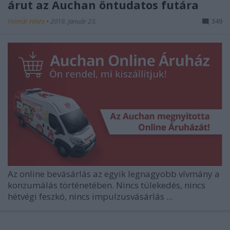
árut az Auchan öntudatos futára
Homár Hilda
•
2019. január 23.
349
Az online bevásárlás az egyik legnagyobb vívmány a
konzumálás történetében. Nincs tülekedés, nincs
hétvégi feszkó, nincs impulzusvásárlás ...