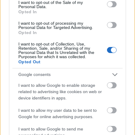
consent section.
I want to opt-out of the Sale of my
Personal Data.
Opted In
I want to opt-out of processing my
Personal Data for Targeted Advertising.
Opted In
I want to opt-out of Collection, Use,
Retention, Sale, and/or Sharing of my
Personal Data that Is Unrelated with the
Purposes for which it was collected.
Opted Out
Google consents
I want to allow Google to enable storage
related to advertising like cookies on web or
device identifiers in apps.
I want to allow my user data to be sent to
Az alábbi sztori legjóindulatúbb olvasata is az, hogy
Google for online advertising purposes.
az óbudai Auchan képtelen megoldani azt a
kereskedelemben alapvető elvárást, hogy a
I want to allow Google to send me
termékek ...