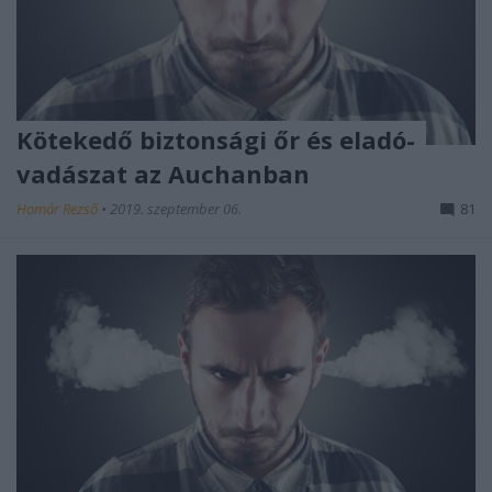
Kötekedő biztonsági őr és eladó-
vadászat az Auchanban
Homár Rezső
•
2019. szeptember 06.
81