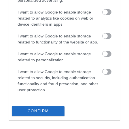
personalized advertising.
I want to allow Google to enable storage
related to analytics like cookies on web or
device identifiers in apps.
I want to allow Google to enable storage
related to functionality of the website or app.
I want to allow Google to enable storage
related to personalization.
I want to allow Google to enable storage
related to security, including authentication
functionality and fraud prevention, and other
user protection.
Unortodox és nagyon oldszkúl
logisztika az Auchannál
CONFIRM
Homár Hilda
•
2017. április 19.
41