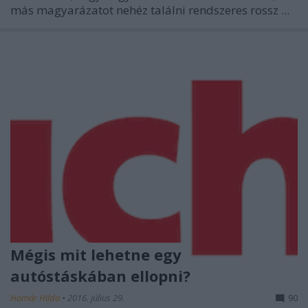
más magyarázatot nehéz találni rendszeres rossz ...
Mégis mit lehetne egy
autóstáskában ellopni?
Homár Hilda
•
2016. július 29.
90