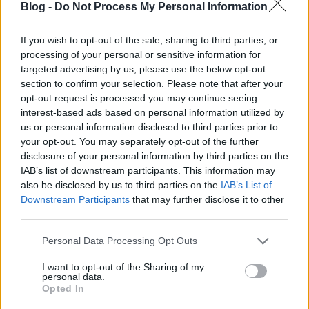
Blog -
Do Not Process My Personal Information
Az alábbi beszámoló alapján a Savoya Parkban
működő Auchan munkatársainak rém határozott
elképzelése van a megfelelő vásárlói ...
If you wish to opt-out of the sale, sharing to third parties, or
processing of your personal or sensitive information for
targeted advertising by us, please use the below opt-out
section to confirm your selection. Please note that after your
opt-out request is processed you may continue seeing
interest-based ads based on personal information utilized by
us or personal information disclosed to third parties prior to
your opt-out. You may separately opt-out of the further
disclosure of your personal information by third parties on the
IAB’s list of downstream participants. This information may
also be disclosed by us to third parties on the
IAB’s List of
Downstream Participants
that may further disclose it to other
third parties.
Please note that this website/app uses one or more Google
Personal Data Processing Opt Outs
services and may gather and store information including but
not limited to your visit or usage behaviour. You may click to
I want to opt-out of the Sharing of my
personal data.
Résen kell lenni az Auchanban!
grant or deny consent to Google and its third-party tags to
Opted In
use your data for below specified purposes in below Google
Homár Hilda
•
2017. május 19.
71