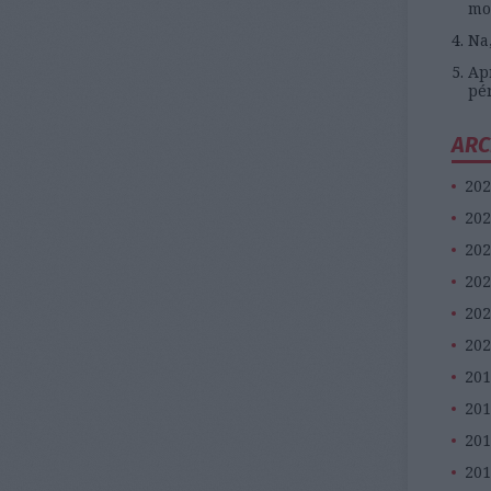
mo
Na
Apr
pé
ARC
202
202
202
202
202
202
201
20
201
201