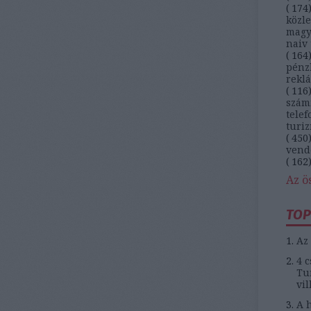
(
174
közl
magy
naiv 
(
164
pénz
rekl
(
116
szám
telef
turi
(
450
vend
(
162
Az ö
TOP
Az 
4 c
Tun
vil
A h