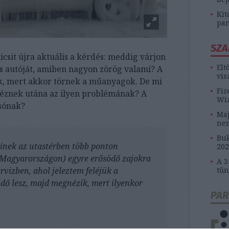
Kit
pan
SZA
csit újra aktuális a kérdés: meddig várjon
Elt
s autóját, amiben nagyon zörög valami? A
vis
ák, mert akkor törnek a műanyagok. De mi
Fiz
 néznek utána az ilyen problémának? A
Wiz
asónak?
Maj
ne
Buk
inek az utastérben több ponton
202
ő Magyarországon) egyre erősödő zajokra
A 3
rvizben, ahol jeleztem feléjük a
tűn
dő lesz, majd megnézik, mert ilyenkor
PAR