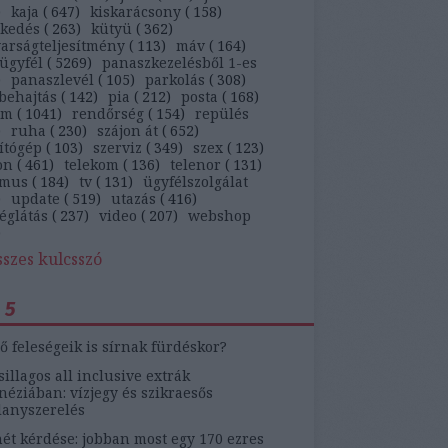
)
kaja
(
647
)
kiskarácsony
(
158
)
ekedés
(
263
)
kütyü
(
362
)
arságteljesítmény
(
113
)
máv
(
164
)
ügyfél
(
5269
)
panaszkezelésből 1-es
)
panaszlevél
(
105
)
parkolás
(
308
)
behajtás
(
142
)
pia
(
212
)
posta
(
168
)
ám
(
1041
)
rendőrség
(
154
)
repülés
)
ruha
(
230
)
szájon át
(
652
)
ítógép
(
103
)
szerviz
(
349
)
szex
(
123
)
on
(
461
)
telekom
(
136
)
telenor
(
131
)
zmus
(
184
)
tv
(
131
)
ügyfélszolgálat
)
update
(
519
)
utazás
(
416
)
églátás
(
237
)
video
(
207
)
webshop
)
sszes kulcsszó
 5
ő feleségeik is sírnak fürdéskor?
sillagos all inclusive extrák
éziában: vízjegy és szikraesős
lanyszerelés
ét kérdése: jobban most egy 170 ezres