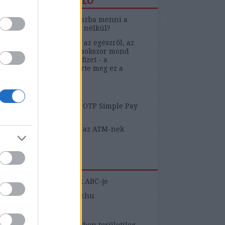
ÁTUNK A KISZÁMOLÓ
y a fenébe tudok mínuszba menni a
kszámlámon hitelkeret nélkül?
Applenek fogalma sincs az egészről, az
yle szerint a call center sokszor mond
yeséget, az Aegon nem fizet - a
őnek vajon mennyire érte meg ez a
tosítás?
yeleti bizonytalanság
 ezerre szívatott meg az OTP Simple Pay
ja"
közöm van ahhoz, hogy az ATM-nek
ami baja van???
ZNOS LINKEK
yasztóvédelmi fogalmak ABC-je
yasztovedelem.kormany.hu
éltető Testületek
yasztóvédelmi kérdésekben területileg