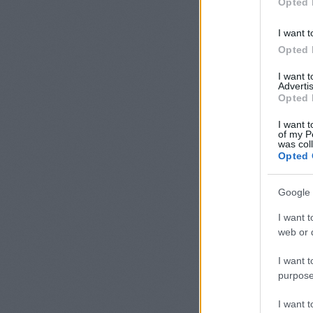
Opted 
I want t
Opted 
I want 
Advertis
Opted 
I want t
of my P
was col
Opted 
Google 
I want t
web or d
I want t
purpose
I want 