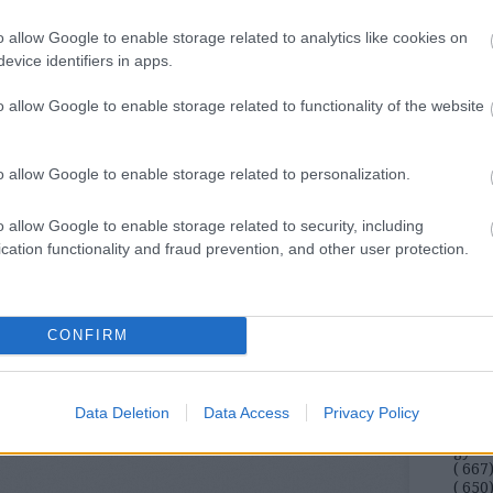
ill
o allow Google to enable storage related to analytics like cookies on
Eur
evice identifiers in apps.
Pén
o allow Google to enable storage related to functionality of the website
Pén
Gaz
o allow Google to enable storage related to personalization.
Tud
Fog
o allow Google to enable storage related to security, including
Mi
cation functionality and fraud prevention, and other user protection.
A L
állat
CONFIRM
komm
(
171
bűnc
csal
Data Deletion
Data Access
Privacy Policy
jogok
gyer
(
667
(
650