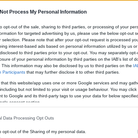
Olvasson tovább!
Not Process My Personal Information
Ha i
lás
gvti-fogyasztóvédők
van 
to opt-out of the sale, sharing to third parties, or processing of your per
felk
formation for targeted advertising by us, please use the below opt-out s
0
r selection. Please note that after your opt-out request is processed y
A H
eing interest-based ads based on personal information utilized by us or
hozzá
disclosed to third parties prior to your opt-out. You may separately opt-
losure of your personal information by third parties on the IAB’s list of
PAR
. This information may also be disclosed by us to third parties on the
IA
Participants
that may further disclose it to other third parties.
 that this website/app uses one or more Google services and may gath
including but not limited to your visit or usage behaviour. You may click 
 to Google and its third-party tags to use your data for below specifi
ogle consent section.
Ha b
szük
tanác
l Data Processing Opt Outs
o opt-out of the Sharing of my personal data.