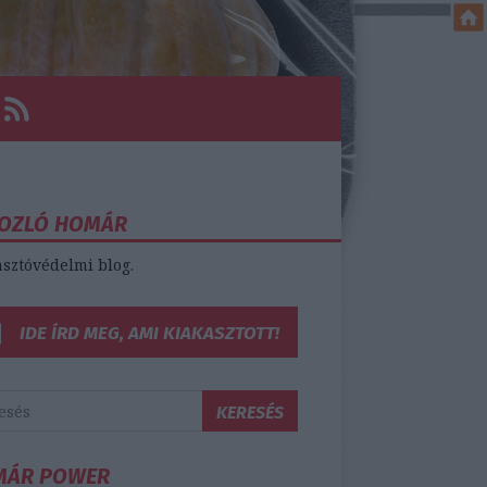
OZLÓ HOMÁR
sztóvédelmi blog.
IDE ÍRD MEG, AMI KIAKASZTOTT!
MÁR POWER