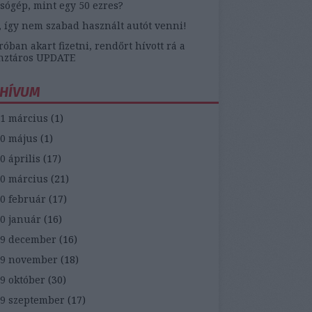
sógép, mint egy 50 ezres?
, így nem szabad használt autót venni!
óban akart fizetni, rendőrt hívott rá a
nztáros UPDATE
HÍVUM
1 március
(
1
)
0 május
(
1
)
0 április
(
17
)
0 március
(
21
)
0 február
(
17
)
0 január
(
16
)
9 december
(
16
)
19 november
(
18
)
9 október
(
30
)
9 szeptember
(
17
)