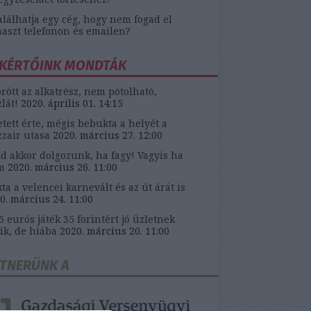
alálhatja egy cég, hogy nem fogad el
aszt telefonon és emailen?
KÉRTŐINK MONDTÁK
örött az alkatrész, nem pótolható,
zlát!
2020. április 01. 14:15
etett érte, mégis bebukta a helyét a
zair utasa
2020. március 27. 12:00
d akkor dolgozunk, ha fagy! Vagyis ha
m
2020. március 26. 11:00
ta a velencei karnevált és az út árát is
0. március 24. 11:00
5 eurós játék 35 forintért jó üzletnek
ik, de hiába
2020. március 20. 11:00
TNERÜNK A