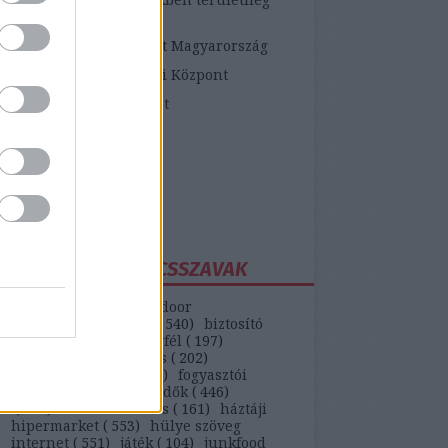
etékes járási hivatalok
ópai Fogyasztói Központ Magyarország
zügyi Fogyasztóvédelmi Központ
zügyi Békéltető Testület
dasági Versenyhivatal
atosVásárló.hu
yasztóvédő Alapítvány
ntawebáruház
EGGYAKORIBB KULCSSZAVAK
(
147
)
autó
(
399
)
backdoor
unikáció
(
187
)
bank
(
540
)
biztosító
)
bkv
(
133
)
boldog ügyfél
(
197
)
selekmény
(
152
)
csalás
(
202
)
ódás
(
208
)
erőszak
(
110
)
fogyasztói
(
442
)
gvti-fogyasztóvédők
(
446
)
ek
(
149
)
házhozszállítás
(
161
)
háztáji
)
hipermarket
(
553
)
hülye szöveg
)
internet
(
551
)
játék
(
104
)
junkfood