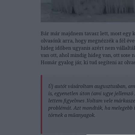
Bár már majdnem tavasz lett, most egy ki
olvasónk arra, hogy megnézzék a fél éve
hideg időben ugyanis azért nem vállalt
van ott, ahol mindig hideg van, ott sose
Homár gyalog jár, ki tud segíteni az olv
Új autót vásároltam augusztusban, am
is, egyenetlen úton (ami ugye jellemz
lettem figyelmes .Voltam vele márkasze
problémát. Azt mondták, ha melegebb i
törnek a műanyagok.