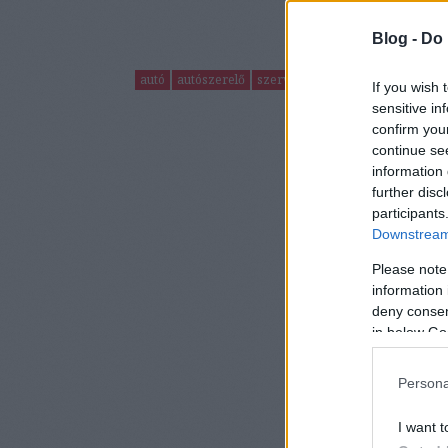
Blog -
Do 
autó
autószerelő
szerviz
fogyasztói jogok
jótál
If you wish 
sensitive in
confirm you
continue se
information 
further disc
participants
Downstream 
Please note
information 
deny consent
in below Go
Persona
I want t