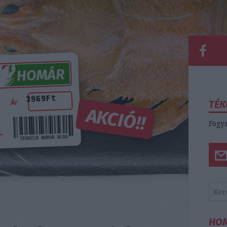
TÉK
Fogya
HO