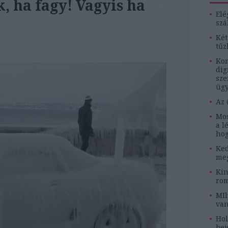
, ha fagy! Vagyis ha
Elé
szá
Két
tűz
Kom
dig
sze
ügy
Az 
Mos
a l
hog
Ked
meg
Kin
rom
MIl
van
Hol
bej