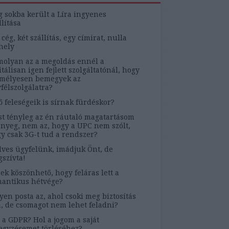
g sokba került a Líra ingyenes
llítása
 cég, két szállítás, egy címirat, nulla
hely
olyan az a megoldás ennél a
itálisan igen fejlett szolgáltatónál, hogy
mélyesen bemegyek az
félszolgálatra?
ő feleségeik is sírnak fürdéskor?
t tényleg az én ráutaló magatartásom
ényeg, nem az, hogy a UPC nem szólt,
y csak 3G-t tud a rendszer?
ves ügyfelünk, imádjuk Önt, de
szívta!
ek köszönhető, hogy feláras lett a
antikus hétvége?
yen posta az, ahol csoki meg biztosítás
, de csomagot nem lehet feladni?
 a GDPR? Hol a jogom a saját
egyzésemet törléséhez?