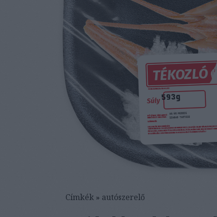
Címkék
»
autószerelő