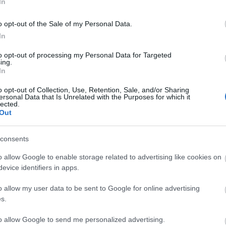
BAR
In
Hog
o opt-out of the Sale of my Personal Data.
ban
In
Az 
Ist
to opt-out of processing my Personal Data for Targeted
hül
ing.
vev
In
biz
o opt-out of Collection, Use, Retention, Sale, and/or Sharing
Keg
ersonal Data that Is Unrelated with the Purposes for which it
lected.
"30
Out
app
Mi 
val
consents
o allow Google to enable storage related to advertising like cookies on
HAS
evice identifiers in apps.
Fog
o allow my user data to be sent to Google for online advertising
Fog
s.
Bék
to allow Google to send me personalized advertising.
Fog