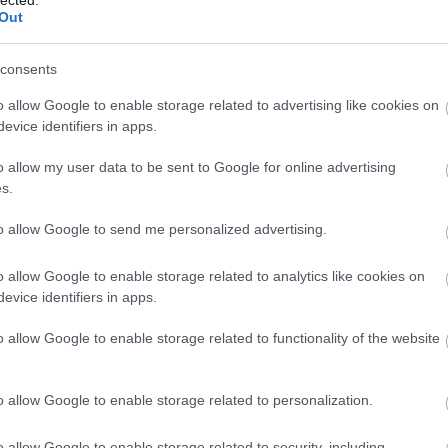
t küldött egy egész dömpert a
ill
Out
Eur
consents
Pén
Pén
o allow Google to enable storage related to advertising like cookies on
örténet hatására manapság már egészséges
evice identifiers in apps.
Gaz
elvértezve intézem napi teendőimet.
Tud
örténeteket is látni, amelyekben
o allow my user data to be sent to Google for online advertising
yintézéssel szembesül az egyszeri
s.
Fog
rát szeretném bővíteni a sajátommal.
Mi
to allow Google to send me personalized advertising.
 nagyszüleitől egy
dömpert
, amelyet a
A L
o allow Google to enable storage related to analytics like cookies on
ott. Sajnos már csak otthon, a vásárlásból
evice identifiers in apps.
állat
ge meg volt repedve és letörése esetén
komm
 korú utódunkon. Megpróbálták
o allow Google to enable storage related to functionality of the website
(
171
de ez nem vezetett eredményre.
bűnc
csal
ohány Kft-t és érdeklődtem, hogy van-e
jogok
o allow Google to enable storage related to personalization.
 térítése ellenében.
gyer
(
667
(
650
o allow Google to enable storage related to security, including