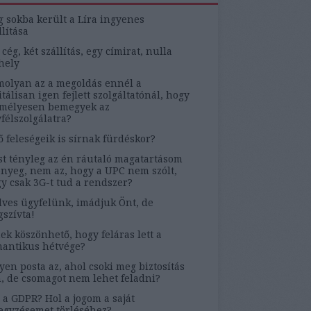
g sokba került a Líra ingyenes
llítása
 cég, két szállítás, egy címirat, nulla
hely
olyan az a megoldás ennél a
itálisan igen fejlett szolgáltatónál, hogy
mélyesen bemegyek az
félszolgálatra?
ő feleségeik is sírnak fürdéskor?
t tényleg az én ráutaló magatartásom
ényeg, nem az, hogy a UPC nem szólt,
y csak 3G-t tud a rendszer?
ves ügyfelünk, imádjuk Önt, de
szívta!
ek köszönhető, hogy feláras lett a
antikus hétvége?
yen posta az, ahol csoki meg biztosítás
, de csomagot nem lehet feladni?
 a GDPR? Hol a jogom a saját
egyzésemet törléséhez?