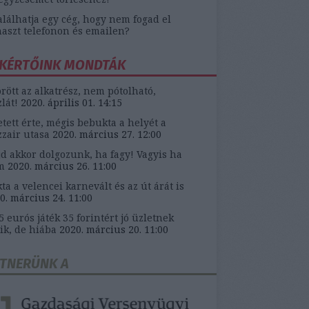
alálhatja egy cég, hogy nem fogad el
aszt telefonon és emailen?
KÉRTŐINK MONDTÁK
örött az alkatrész, nem pótolható,
zlát!
2020. április 01. 14:15
etett érte, mégis bebukta a helyét a
zair utasa
2020. március 27. 12:00
d akkor dolgozunk, ha fagy! Vagyis ha
m
2020. március 26. 11:00
ta a velencei karnevált és az út árát is
0. március 24. 11:00
5 eurós játék 35 forintért jó üzletnek
ik, de hiába
2020. március 20. 11:00
TNERÜNK A