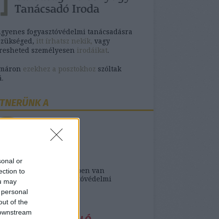
ngyenes fogyasztóvédelmi tanácsadásra
szükséged,
itt írhatsz nekik,
vagy
eresheted személyesen
irodáikat
.
omáron
ezekhez a posztokhoz
szóltak
.
TNERÜNK A
sonal or
ank- vagy biztosító ügyben van
ection to
séged ingyenes fogyasztóvédelmi
ou may
sra,
itt találod őket
.
 personal
out of the
 downstream