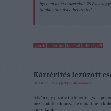
így nem lehet összerakni. 25 éves vagyo
találkoztam ilyen helyzettel!
gyerek
kindertojás
junkfood
boldog ügyfél
Kártérítés lezúzott c
2014.04.11. 13:36 |
jackyll
|
40
komment
István egy pozitív történettel gyarapodo
bezúzódott a doboza, de emiatt nem küld
visszakapta: