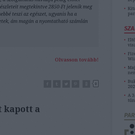
észleteit megtekintve 2850-Ft jelenik meg
Kit
ebbé teszi az egészet, ugyanis ha a
pan
fizetek, ám magán a nyomtatható számlán
SZA
Elt
vis
Fiz
Wiz
Olvasson tovább!
Maj
ne
Buk
0
202
A 3
tűn
 kapott a
PAR