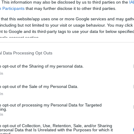
BAR
agyok egészségügyi okokból, (igen,
. This information may also be disclosed by us to third parties on the
IA
a), ezért érzékenyen érint, ha hús van a
Participants
that may further disclose it to other third parties.
Hog
a hagyma helyett pedig tarja került a
ban
 that this website/app uses one or more Google services and may gath
Az 
including but not limited to your visit or usage behaviour. You may click 
Ist
 to Google and its third-party tags to use your data for below specifi
hül
ogle consent section.
vev
biz
l Data Processing Opt Outs
Olvasson tovább!
Keg
"30
o opt-out of the Sharing of my personal data.
app
In
Mi 
0
val
o opt-out of the Sale of my Personal Data.
In
HAS
a törött alkatrész
to opt-out of processing my Personal Data for Targeted
Fog
ing.
In
Fog
Bék
o opt-out of Collection, Use, Retention, Sale, and/or Sharing
ersonal Data that Is Unrelated with the Purposes for which it
Fog
lected.