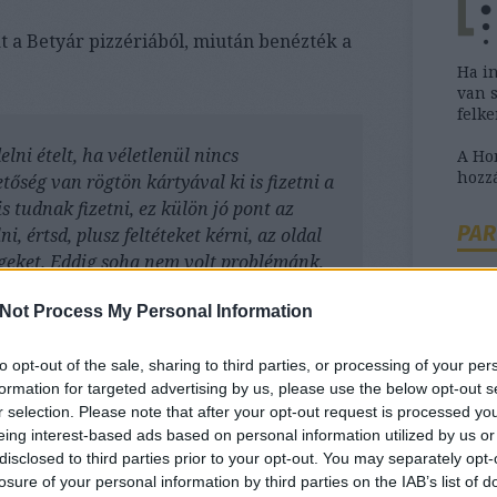
t a Betyár pizzériából, miután benézték a
Ha i
van 
felk
ni ételt, ha véletlenül nincs
A H
hozzá
őség van rögtön kártyával ki is fizetni a
s tudnak fizetni, ez külön jó pont az
PAR
lni, értsd, plusz feltéteket kérni, az oldal
égeket. Eddig soha nem volt problémánk,
ág... A Betyár pizzéria az egyik kedvenc
Not Process My Personal Information
 ominózus estén is leültem, klikkeltem
 gombával és hagymával, kifizettem, és
to opt-out of the sale, sharing to third parties, or processing of your per
agy kényelmünkben.
Ha b
formation for targeted advertising by us, please use the below opt-out s
szük
r selection. Please note that after your opt-out request is processed y
ből, (ilyenkor soha nem kérnek borravalót,
tanác
eing interest-based ads based on personal information utilized by us or
y megvan minden, és mennek is, kb 0,7
disclosed to third parties prior to your opt-out. You may separately opt-
csenek) leültünk... és jött a hideg
losure of your personal information by third parties on the IAB’s list of