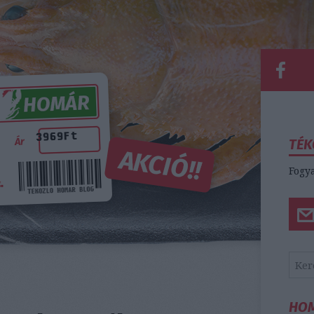
TÉK
Fogya
HO