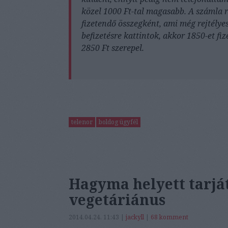
közel 1000 Ft-tal magasabb. A számla r
fizetendő összegként, ami még rejtélyes
befizetésre kattintok, akkor 1850-et 
2850 Ft szerepel.
telenor
boldog ügyfél
Hagyma helyett tarját
vegetáriánus
2014.04.24. 11:43 |
jackyll
|
68
komment