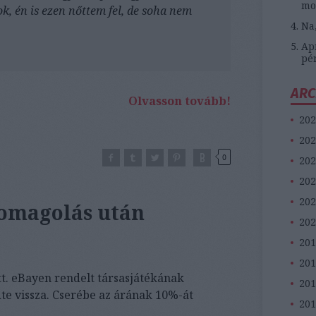
mo
k, én is ezen nőttem fel, de soha nem
Na
Apr
pé
ARC
Olvasson tovább!
202
202
0
202
202
202
somagolás után
202
201
20
tt. eBayen rendelt társasjátékának
201
te vissza. Cserébe az árának 10%-át
201