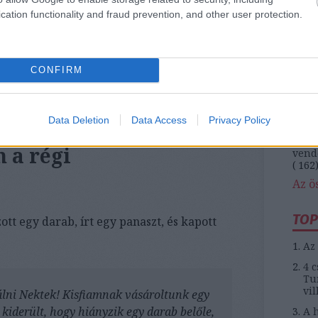
(
174
cation functionality and fraud prevention, and other user protection.
közl
magy
Olvasson tovább!
naiv 
(
164
pénz
CONFIRM
rekl
(
116
0
szám
telef
Data Deletion
Data Access
Privacy Policy
turi
(
450
 a régi
vend
(
162
Az ö
TOP
tt egy darab, írt egy panaszt, és kapott
Az 
4 c
Tun
vil
gálni Nektek! Kisfiamnak vásároltunk egy
 kiderült, hogy hiányzik egy darab belőle,
A h