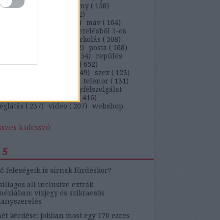
)
kaja
(
647
)
kiskarácsony
(
158
)
ekedés
(
263
)
kütyü
(
362
)
arságteljesítmény
(
113
)
máv
(
164
)
ügyfél
(
5269
)
panaszkezelésből 1-es
)
panaszlevél
(
105
)
parkolás
(
308
)
behajtás
(
142
)
pia
(
212
)
posta
(
168
)
ám
(
1041
)
rendőrség
(
154
)
repülés
)
ruha
(
230
)
szájon át
(
652
)
ítógép
(
103
)
szerviz
(
349
)
szex
(
123
)
on
(
461
)
telekom
(
136
)
telenor
(
131
)
zmus
(
184
)
tv
(
131
)
ügyfélszolgálat
)
update
(
519
)
utazás
(
416
)
églátás
(
237
)
video
(
207
)
webshop
)
sszes kulcsszó
 5
ő feleségeik is sírnak fürdéskor?
sillagos all inclusive extrák
éziában: vízjegy és szikraesős
lanyszerelés
ét kérdése: jobban most egy 170 ezres