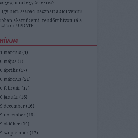
sógép, mint egy 50 ezres?
, így nem szabad használt autót venni!
óban akart fizetni, rendőrt hívott rá a
nztáros UPDATE
HÍVUM
1 március
(
1
)
0 május
(
1
)
0 április
(
17
)
0 március
(
21
)
0 február
(
17
)
0 január
(
16
)
9 december
(
16
)
19 november
(
18
)
9 október
(
30
)
9 szeptember
(
17
)