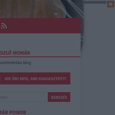
OZLÓ HOMÁR
sztóvédelmi blog.
IDE ÍRD MEG, AMI KIAKASZTOTT!
MÁR POWER