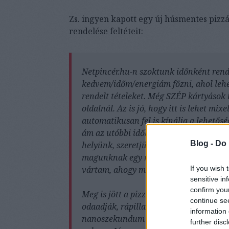
Zs. ingyen kapott egy új húsmentes pizzá
rendelése feltéteit:
Netpincér.hu-n szoktunk időnként rendel
kedvem/időm/energiám főzni, ahol lehet
rendelt tételeket. Még SZÉP kártyások i
oldalnál. Az is jó, hogy itt is lehet mixe
automatikusan fel is kínálja a lehetős
ám az utóbbi időben történt egy furcsas
Blog -
Do 
helyünk, szeretjük a pizzáikat. Azon az
magunknak egy négysajtos pizzát extra
If you wish 
vártam, ahogy már megszoktuk fene n
sensitive in
confirm you
Meg is jött a pizza, futár kiadta a lift
continue se
odaadják, rápillantunk a blokkra, hog
information 
nanoszekundum elteltével már sehol nin
further disc