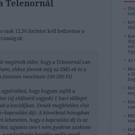
a Telenornál
Elé
szá
Két
tűz
 csak 12,36 forintot kell befizetnie a
Kom
urcsaságok:
dig
sze
ügy
Az 
t megírnék előre, hogy a Telenornál van
tésem, ehhez jönnek még az SMS-ek és a
Mos
a l
ta összesen maximum 100-200 Ft)
hog
Ked
 egyértelmű, hogy hogyan zajlik a
meg
or (új előfizető vagyok) 1 havi előleget
Kin
nak a havidíjban. Ennek megfelelően első
rom
ms+kapcsolási díj). A következő hónapban
MIl
n lehetetlen, hogy a kapcsolási díj és az
van
olna, ugyanis sms-t nem gyakran szoktam
Hol
 a szolgáltatás havidíja pedig ennél
bej