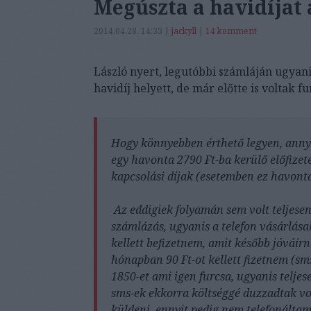
Megúszta a havidíjat 
2014.04.28. 14:33 |
jackyll
|
14
komment
László nyert, legutóbbi számláján ugyanis
havidíj helyett, de már előtte is voltak f
Hogy könnyebben érthető legyen, annyi
egy havonta 2790 Ft-ba kerülő előfize
kapcsolási díjak (esetemben ez havon
Az eddigiek folyamán sem volt teljesen
számlázás, ugyanis a telefon vásárlásak
kellett befizetnem, amit később jóváír
hónapban 90 Ft-ot kellett fizetnem (s
1850-et ami igen furcsa, ugyanis teljese
sms-ek ekkorra költséggé duzzadtak v
küldeni, ennyit pedig nem telefonáltam,