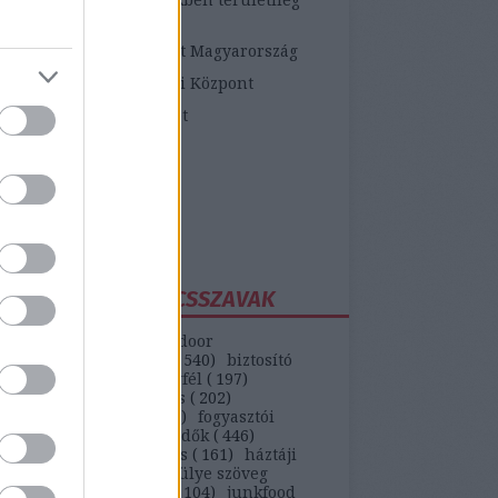
etékes járási hivatalok
ópai Fogyasztói Központ Magyarország
zügyi Fogyasztóvédelmi Központ
zügyi Békéltető Testület
dasági Versenyhivatal
atosVásárló.hu
yasztóvédő Alapítvány
ntawebáruház
EGGYAKORIBB KULCSSZAVAK
(
147
)
autó
(
399
)
backdoor
unikáció
(
187
)
bank
(
540
)
biztosító
)
bkv
(
133
)
boldog ügyfél
(
197
)
selekmény
(
152
)
csalás
(
202
)
ódás
(
208
)
erőszak
(
110
)
fogyasztói
(
442
)
gvti-fogyasztóvédők
(
446
)
ek
(
149
)
házhozszállítás
(
161
)
háztáji
)
hipermarket
(
553
)
hülye szöveg
)
internet
(
551
)
játék
(
104
)
junkfood