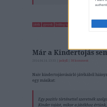
authenti
játék
gyerek
boldog ügyfél
Már a Kindertojás sem
2014.04.14. 13:33 |
jackyll
|
38
komment
Naiv kindertojásvásárló játékából hiányzo
egy másikat:
Egy pozitív történettel szeretnék szol
Kinder tojást, mikor a játékhoz értünk,