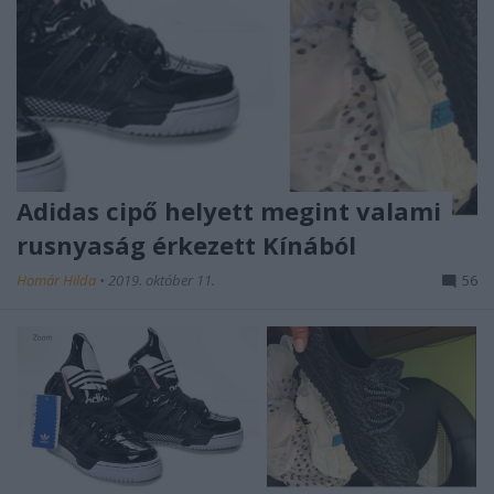
Adidas cipő helyett megint valami
rusnyaság érkezett Kínából
Homár Hilda
•
2019. október 11.
56