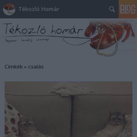
Tékozló Homár
Címkék
»
csalás