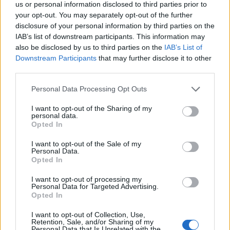
us or personal information disclosed to third parties prior to
your opt-out. You may separately opt-out of the further
disclosure of your personal information by third parties on the
IAB’s list of downstream participants. This information may
also be disclosed by us to third parties on the
IAB’s List of
Downstream Participants
that may further disclose it to other
third parties.
Kamu brit webáruház próbált 1,3
Please note that this website/app uses one or more Google
millió indonéz rúpiát levonni a
Personal Data Processing Opt Outs
services and may gather and store information including but
számláról, és ez még nem minden!
not limited to your visit or usage behaviour. You may click to
I want to opt-out of the Sharing of my
personal data.
grant or deny consent to Google and its third-party tags to
Opted In
Homár Rezső
•
2019. december 06.
78
use your data for below specified purposes in below Google
consent section.
I want to opt-out of the Sale of my
Personal Data.
Opted In
I want to opt-out of processing my
Personal Data for Targeted Advertising.
Opted In
I want to opt-out of Collection, Use,
Retention, Sale, and/or Sharing of my
Personal Data that Is Unrelated with the