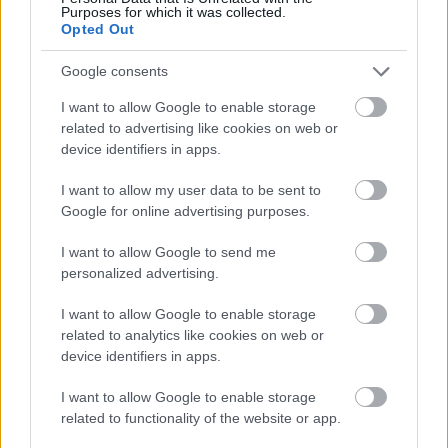
Purposes for which it was collected.
Opted Out
Google consents
via GIPHY
Károly kacifántos kamuba botlott: a brit webáruház
I want to allow Google to enable storage
nem tűnt gyanúsnak, még szerencse, hogy a bank
related to advertising like cookies on web or
résen volt. Euróban fizetett, de a ...
device identifiers in apps.
I want to allow my user data to be sent to
Google for online advertising purposes.
I want to allow Google to send me
personalized advertising.
I want to allow Google to enable storage
related to analytics like cookies on web or
device identifiers in apps.
I want to allow Google to enable storage
related to functionality of the website or app.