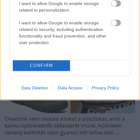
I want to allow Google to enable storage
related to personalization.
Amíg a Föld kerek, mindig lesznek
I want to allow Google to enable storage
ilyen csaló webshopok
related to security, including authentication
functionality and fraud prevention, and other
Homár Rezső
•
2019. november 15.
105
user protection.
CONFIRM
Data Deletion
Data Access
Privacy Policy
Olvasónk nem olvasta azokat a posztokat, amit a
kamu cipőrendelős oldalakról
írtunk, különben
néhány kattintás után gyanús lett volna neki ...