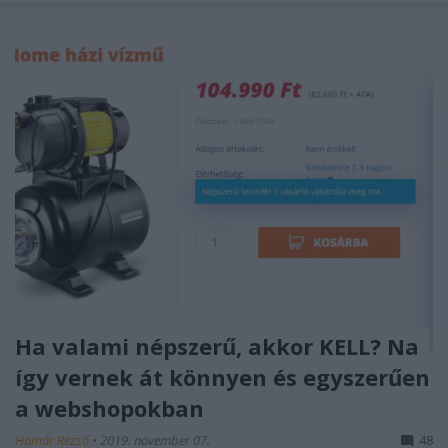
Ha valami népszerű, akkor KELL? Na
így vernek át könnyen és egyszerűen
a webshopokban
Homár Rezső
•
2019. november 07.
48