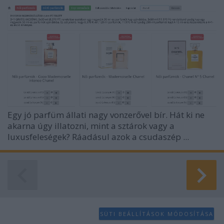
Egy jó parfüm állati nagy vonzerővel bír. Hát ki ne
akarna úgy illatozni, mint a sztárok vagy a
luxusfeleségek? Ráadásul azok a csudaszép ...
SÜTI BEÁLLÍTÁSOK MÓDOSÍTÁSA