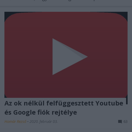
Az ok nélkül felfüggesztett Youtube
és Google fiók rejtélye
Homár Rezső
•
2020. február 03.
63