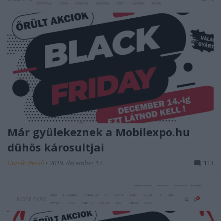
Már gyülekeznek a Mobilexpo.hu
dühös károsultjai
Homár Rezső
•
2019. december 17.
113