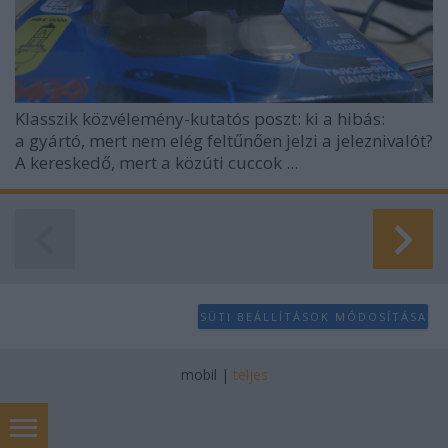
Klasszik közvélemény-kutatós poszt: ki a hibás:
a gyártó, mert nem elég feltűnően jelzi a jeleznivalót?
A kereskedő, mert a közúti cuccok ...
SÜTI BEÁLLÍTÁSOK MÓDOSÍTÁSA
mobil
|
teljes