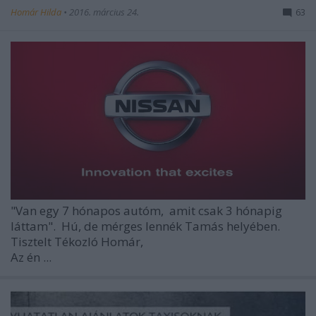
Homár Hilda
•
2016. március 24.
63
"Van egy 7 hónapos autóm,
amit csak 3 hónapig
láttam".
Hú, de mérges lennék Tamás helyében.
Tisztelt Tékozló Homár,
Az én ...