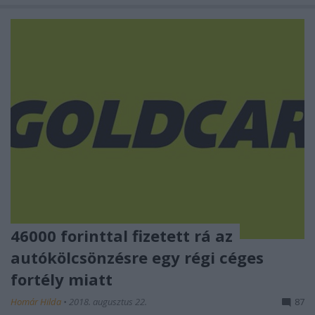
46000 forinttal fizetett rá az
autókölcsönzésre egy régi céges
fortély miatt
Homár Hilda
•
2018. augusztus 22.
87