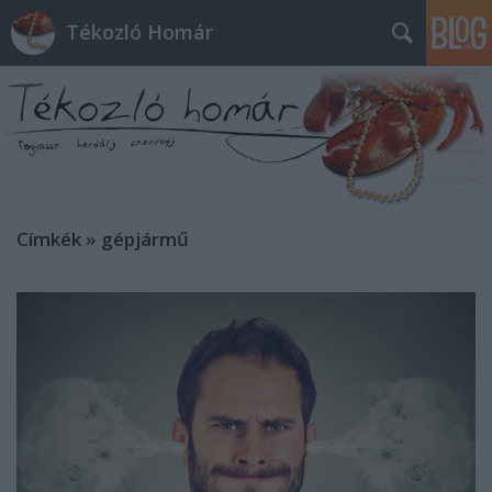
Tékozló Homár
Címkék
»
gépjármű