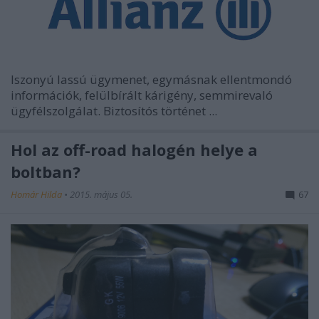
Iszonyú lassú ügymenet, egymásnak ellentmondó
információk, felülbírált kárigény, semmirevaló
ügyfélszolgálat. Biztosítós történet ...
Hol az off-road halogén helye a
boltban?
Homár Hilda
•
2015. május 05.
67