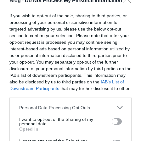
Blog -
Do Not Process My Personal Information
If you wish to opt-out of the sale, sharing to third parties, or
processing of your personal or sensitive information for
targeted advertising by us, please use the below opt-out
Olvasónk - ahogy maga is elismeri - több teljesen
section to confirm your selection. Please note that after your
nyilvánvaló hülyeséget is elkövetett az alábbi
opt-out request is processed you may continue seeing
autóvásárlási projektjében, elég csak a ...
interest-based ads based on personal information utilized by
us or personal information disclosed to third parties prior to
your opt-out. You may separately opt-out of the further
disclosure of your personal information by third parties on the
IAB’s list of downstream participants. This information may
also be disclosed by us to third parties on the
IAB’s List of
Downstream Participants
that may further disclose it to other
third parties.
Please note that this website/app uses one or more Google
Personal Data Processing Opt Outs
services and may gather and store information including but
not limited to your visit or usage behaviour. You may click to
I want to opt-out of the Sharing of my
personal data.
grant or deny consent to Google and its third-party tags to
Opted In
use your data for below specified purposes in below Google
consent section.