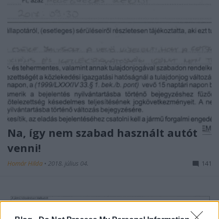
Na, így nem szabad használt autót
venni!
Homár Hilda
•
2018. július 04.
141