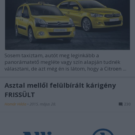
Sosem taxiztam, autót meg leginkább a
panorámatető megléte vagy szín alapján tudnék
választani, de azt még én is látom, hogy a
Citroen ...
Asztal mellől felülbírált kárigény
FRISSÜLT
Homár Hilda
•
2015. május 28.
230