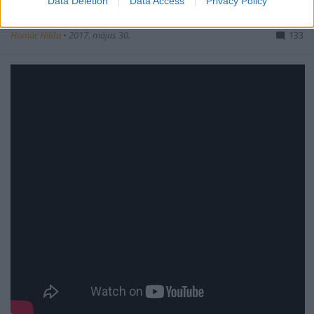
Data Deletion
Data Access
Privacy Policy
lépésben az Audi
Homár Hilda
•
2017. május 30.
133