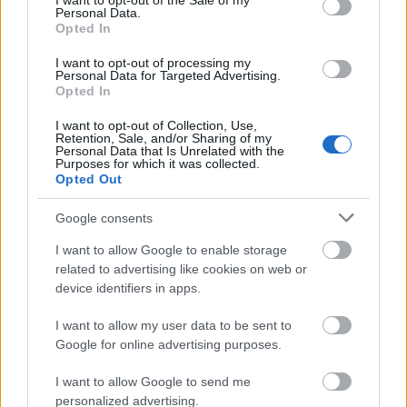
I want to opt-out of the Sale of my
Personal Data.
Opted In
A biztosító nem fizet, helyette
I want to opt-out of processing my
tippeket ad az autó alkatrészenkénti
Personal Data for Targeted Advertising.
Opted In
eladására?
I want to opt-out of Collection, Use,
Homár Hilda
•
2017. október 02.
19
Retention, Sale, and/or Sharing of my
Personal Data that Is Unrelated with the
Purposes for which it was collected.
Opted Out
Google consents
I want to allow Google to enable storage
related to advertising like cookies on web or
device identifiers in apps.
I want to allow my user data to be sent to
Google for online advertising purposes.
I want to allow Google to send me
personalized advertising.