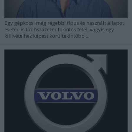
Egy gépkocsi még régebbi típus és használt állapot
esetén is többszázezer forintos tétel, vagyis egy
kiflivételhez képest körültekintőbb ...