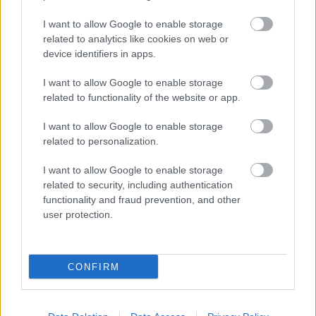
Biztosítós ügyeket talán még a többinél is nehezebb
I want to allow Google to enable storage
egy levél alapján megítélni, aolyan sokat számítanak
related to analytics like cookies on web or
device identifiers in apps.
a körülmények, de azért az nagyon ...
I want to allow Google to enable storage
related to functionality of the website or app.
I want to allow Google to enable storage
related to personalization.
I want to allow Google to enable storage
related to security, including authentication
functionality and fraud prevention, and other
user protection.
CONFIRM
Gyerekkori álmot tört össze több