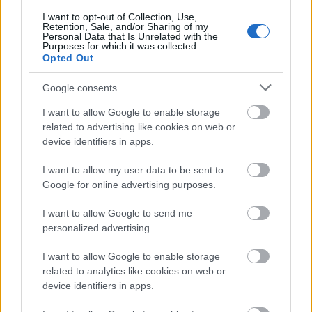
I want to opt-out of Collection, Use,
Retention, Sale, and/or Sharing of my
Personal Data that Is Unrelated with the
Purposes for which it was collected.
Opted Out
Google consents
I want to allow Google to enable storage
related to advertising like cookies on web or
device identifiers in apps.
I want to allow my user data to be sent to
Google for online advertising purposes.
Mi jár annak, akinek a munkáltatója
I want to allow Google to send me
tiltotta meg, hogy elutazzon?
personalized advertising.
Homár Rezső
•
2020. március 18.
31
I want to allow Google to enable storage
related to analytics like cookies on web or
device identifiers in apps.