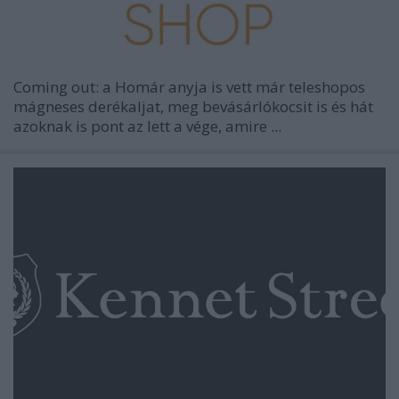
Coming out: a Homár anyja is vett már teleshopos
mágneses derékaljat, meg bevásárlókocsit is és hát
azoknak is pont az lett a vége, amire ...