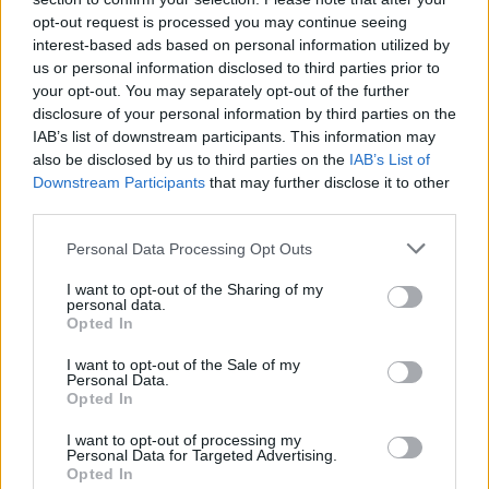
opt-out request is processed you may continue seeing
interest-based ads based on personal information utilized by
us or personal information disclosed to third parties prior to
A 35 eurós játék 35 forintért jó
your opt-out. You may separately opt-out of the further
üzletnek tűnik, de hiába
disclosure of your personal information by third parties on the
IAB’s list of downstream participants. This information may
Homár Rezső
•
2020. március 20.
47
also be disclosed by us to third parties on the
IAB’s List of
Downstream Participants
that may further disclose it to other
third parties.
Please note that this website/app uses one or more Google
Personal Data Processing Opt Outs
services and may gather and store information including but
not limited to your visit or usage behaviour. You may click to
I want to opt-out of the Sharing of my
personal data.
grant or deny consent to Google and its third-party tags to
Opted In
use your data for below specified purposes in below Google
consent section.
I want to opt-out of the Sale of my
Olvasónk egy játék vásárlásánál találkozott azzal a
Personal Data.
Opted In
jelenséggel, amikor a webshopban elírt ár (jelen
esetben pénznem) súlyosan más, mint ...
I want to opt-out of processing my
Personal Data for Targeted Advertising.
Opted In