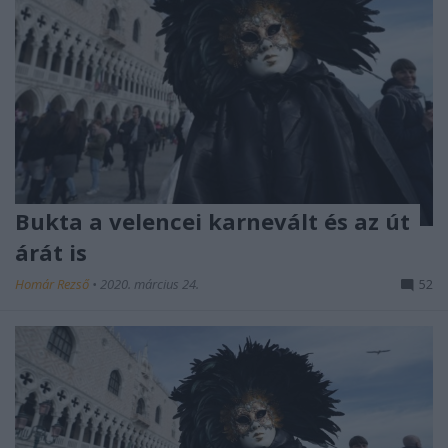
Bukta a velencei karnevált és az út
árát is
Homár Rezső
•
2020. március 24.
52