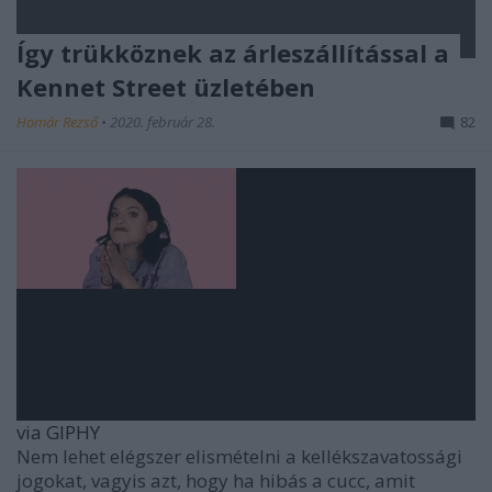
Így trükköznek az árleszállítással a
Kennet Street üzletében
Homár Rezső
•
2020. február 28.
82
via GIPHY
Nem lehet elégszer elismételni a kellékszavatossági
jogokat, vagyis azt, hogy ha hibás a cucc, amit