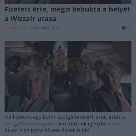
Fizetett érte, mégis bebukta a helyét
a Wizzair utasa
Homár Rezső
•
2020. március 27.
53
Ha fizetünk egy külön szolgáltatásért, amit aztán a
szolgáltató hibájából nem tudunk igénybe venni,
akkor elég jogos követelésnek tűnik ...