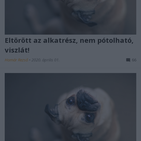
Eltörött az alkatrész, nem pótolható,
viszlát!
Homár Rezső
•
2020. április 01.
66