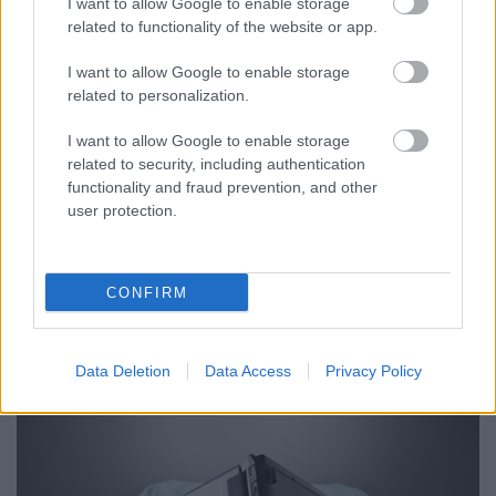
I want to allow Google to enable storage
related to functionality of the website or app.
I want to allow Google to enable storage
related to personalization.
I want to allow Google to enable storage
related to security, including authentication
functionality and fraud prevention, and other
user protection.
Speciális körülmények, speciális Homárok. Egy
CONFIRM
rendvédelmi szervnél dolgozó olvasónk és egy orvos
is írt nekünk, mindketten utaztak volna, de a ...
Data Deletion
Data Access
Privacy Policy