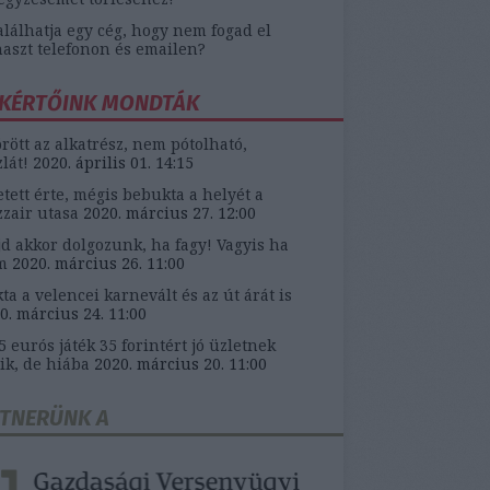
alálhatja egy cég, hogy nem fogad el
aszt telefonon és emailen?
KÉRTŐINK MONDTÁK
örött az alkatrész, nem pótolható,
zlát!
2020. április 01. 14:15
etett érte, mégis bebukta a helyét a
zair utasa
2020. március 27. 12:00
d akkor dolgozunk, ha fagy! Vagyis ha
m
2020. március 26. 11:00
ta a velencei karnevált és az út árát is
0. március 24. 11:00
5 eurós játék 35 forintért jó üzletnek
ik, de hiába
2020. március 20. 11:00
TNERÜNK A