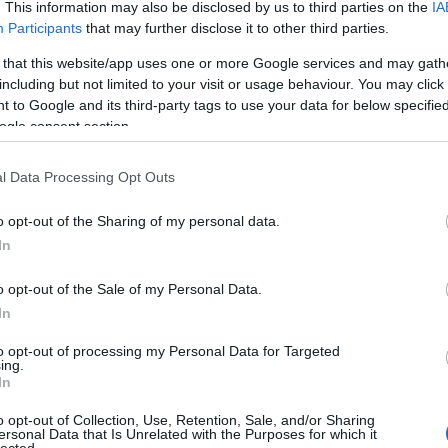
BAR
. This information may also be disclosed by us to third parties on the
IA
Participants
that may further disclose it to other third parties.
Hog
ban
 that this website/app uses one or more Google services and may gath
Az 
including but not limited to your visit or usage behaviour. You may click 
Ist
 to Google and its third-party tags to use your data for below specifi
hül
ogle consent section.
vev
biz
l Data Processing Opt Outs
Keg
"30
o opt-out of the Sharing of my personal data.
app
In
Mi 
val
o opt-out of the Sale of my Personal Data.
In
HAS
 hogy az utcai cipőddel be se menj a
to opt-out of processing my Personal Data for Targeted
Fog
ing.
lma lett az
érintésmentes
kifejezés,
In
Fog
jesen érthető. De a UPC-Vodafone átállás
Bék
o opt-out of Collection, Use, Retention, Sale, and/or Sharing
kötnie valakinek, meg is jelent a szerelő,
ersonal Data that Is Unrelated with the Purposes for which it
Fog
lected.