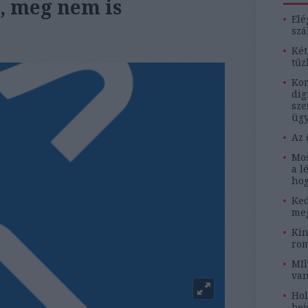
, meg nem is
Elé
szá
Két
tűz
Kom
dig
sze
ügy
Az 
Mos
a l
hog
Ked
meg
Kin
rom
MIl
van
Hol
bej