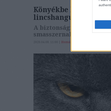
authenti
Könyékbe köhögésből
lincshangulat
A biztonsági őr, aki ink
smasszernak
2020.04.08. 11:00 |
Homár Rezső
|
288
komment