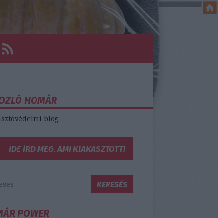
OZLÓ HOMÁR
sztóvédelmi blog.
IDE ÍRD MEG, AMI KIAKASZTOTT!
MÁR POWER