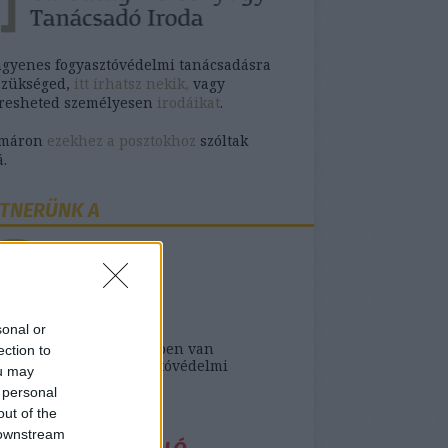
ngyenes fogyasztóvédelmi tanácsadásra
szükséged,
itt írhatsz nekik,
vagy
eresheted személyesen
irodáikat
.
omáron
ezekhez a posztokhoz
szóltak
.
TNERÜNK A
sonal or
ank- vagy biztosító ügyben van
ection to
séged ingyenes fogyasztóvédelmi
ou may
sra,
itt találod őket
.
 personal
out of the
 downstream