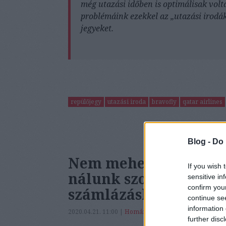
még utazási időben is optimálisak vol
problémáink ezekkel az „utazási irodá
jegyeket.
repülőjegy
utazási iroda
bravofly
qatar airlines
Blog -
Do 
Nem mehetett be a sz
If you wish 
nálunk szolgáltatás s
sensitive in
confirm you
számlázáshoz!
continue se
information 
2020.04.21. 11:00 |
Homár Rezső
|
45
komment
further disc