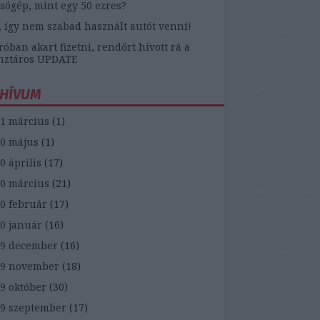
sógép, mint egy 50 ezres?
, így nem szabad használt autót venni!
óban akart fizetni, rendőrt hívott rá a
nztáros UPDATE
HÍVUM
1 március
(
1
)
0 május
(
1
)
0 április
(
17
)
0 március
(
21
)
0 február
(
17
)
0 január
(
16
)
9 december
(
16
)
19 november
(
18
)
9 október
(
30
)
9 szeptember
(
17
)