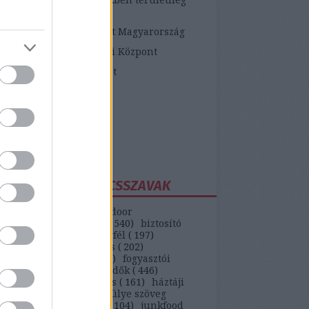
etékes járási hivatalok
ópai Fogyasztói Központ Magyarország
zügyi Fogyasztóvédelmi Központ
zügyi Békéltető Testület
dasági Versenyhivatal
atosVásárló.hu
yasztóvédő Alapítvány
ntawebáruház
EGGYAKORIBB KULCSSZAVAK
(
147
)
autó
(
399
)
backdoor
unikáció
(
187
)
bank
(
540
)
biztosító
)
bkv
(
133
)
boldog ügyfél
(
197
)
selekmény
(
152
)
csalás
(
202
)
ódás
(
208
)
erőszak
(
110
)
fogyasztói
(
442
)
gvti-fogyasztóvédők
(
446
)
ek
(
149
)
házhozszállítás
(
161
)
háztáji
)
hipermarket
(
553
)
hülye szöveg
)
internet
(
551
)
játék
(
104
)
junkfood