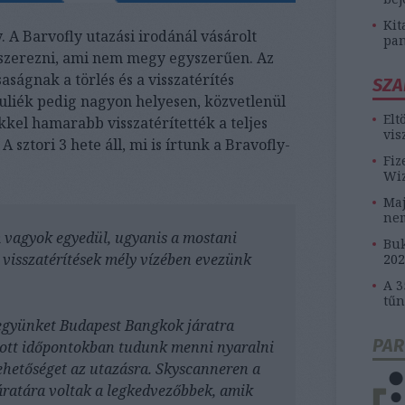
Kit
ny. A Barvofly utazási irodánál vásárolt
pan
aszerezni, ami nem megy egyszerűen. Az
ságnak a törlés és a visszatérítés
SZA
Juliék pedig nagyon helyesen, közvetlenül
Elt
kkel hamarabb visszatérítették a teljes
vis
 sztori 3 hete áll, mi is írtunk a Bravofly-
Fiz
Wiz
Maj
ne
 vagyok egyedül, ugyanis a mostani
Buk
s visszatérítések mély vízében evezünk
202
A 3
tűn
jegyünket Budapest Bangkok járatra
PAR
adott időpontokban tudunk menni nyaralni
ehetőséget az utazásra. Skyscanneren a
járatára voltak a legkedvezőbbek, amik