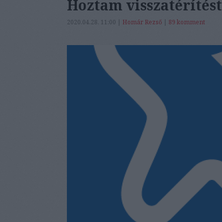
Hoztam visszatérítést
2020.04.28. 11:00 |
Homár Rezső
|
89
komment