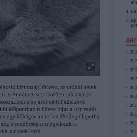
mo
Na
Apr
pé
ARC
202
202
202
202
gozik biztonsági őrként, az utóbbi hetek
202
t is. Amióta 9 és 12 között csak a 65 év
202
időszakban a bejárat előtt balhézó 65
201
öbbi időpontban is bőven kijut a szürreális
20
en egy köhögés miatt került idegállapotba
201
még a rendőrség is megjelenik, a
nbe, a rabok közé.
201