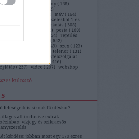
)
kaja
(
647
)
kiskarácsony
(
158
)
ekedés
(
263
)
kütyü
(
362
)
arságteljesítmény
(
113
)
máv
(
164
)
ügyfél
(
5269
)
panaszkezelésből 1-es
)
panaszlevél
(
105
)
parkolás
(
308
)
behajtás
(
142
)
pia
(
212
)
posta
(
168
)
ám
(
1041
)
rendőrség
(
154
)
repülés
)
ruha
(
230
)
szájon át
(
652
)
ítógép
(
103
)
szerviz
(
349
)
szex
(
123
)
on
(
461
)
telekom
(
136
)
telenor
(
131
)
zmus
(
184
)
tv
(
131
)
ügyfélszolgálat
)
update
(
519
)
utazás
(
416
)
églátás
(
237
)
video
(
207
)
webshop
)
sszes kulcsszó
 5
ő feleségeik is sírnak fürdéskor?
sillagos all inclusive extrák
éziában: vízjegy és szikraesős
lanyszerelés
ét kérdése: jobban most egy 170 ezres