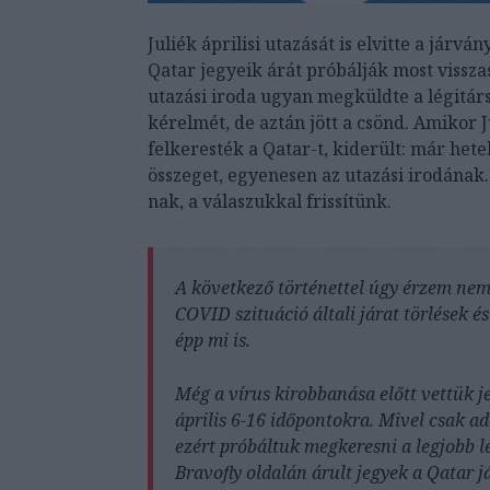
Juliék áprilisi utazását is elvitte a járvá
Qatar jegyeik árát próbálják most vissz
utazási iroda ugyan megküldte a légitársa
kérelmét, de aztán jött a csönd. Amikor 
felkeresték a Qatar-t, kiderült: már hete
összeget, egyenesen az utazási irodának. A
nak, a válaszukkal frissítünk.
A következő történettel úgy érzem nem
COVID szituáció általi járat törlések é
épp mi is.
Még a vírus kirobbanása előtt vettük 
április 6-16 időpontokra. Mivel csak 
ezért próbáltuk megkeresni a legjobb l
Bravofly oldalán árult jegyek a Qatar 