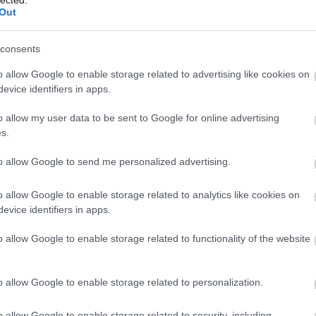
kül. De lássatok csodát: a szerelő nem
ill
Out
gis elkezdődött! Írtunk mi is a Vodának, a
Eur
consents
Pén
Pén
o allow Google to enable storage related to advertising like cookies on
zültebbnek gondoltam magam, de a UPC-
evice identifiers in apps.
Gaz
 Vodafone-ra és megkerestek március
Tud
o allow my user data to be sent to Google for online advertising
 ráfizetéssel internetet ajánlanak. Én
s.
Fog
m. Jeleztem a szerelőnek, hogy anyu 70
Mi
to allow Google to send me personalized advertising.
A L
o allow Google to enable storage related to analytics like cookies on
evice identifiers in apps.
állat
komm
Olvasson tovább!
o allow Google to enable storage related to functionality of the website
(
171
bűnc
avírus
csal
jogok
o allow Google to enable storage related to personalization.
gyer
0
(
667
(
650
o allow Google to enable storage related to security, including