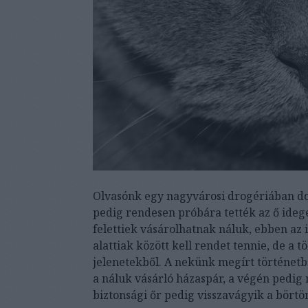
Olvasónk egy nagyvárosi drogériában dol
pedig rendesen próbára tették az ő idegei
felettiek vásárolhatnak náluk, ebben az 
alattiak között kell rendet tennie, de a t
jelenetekből. A nekünk megírt történetb
a náluk vásárló házaspár, a végén pedig 
biztonsági őr pedig visszavágyik a börtö