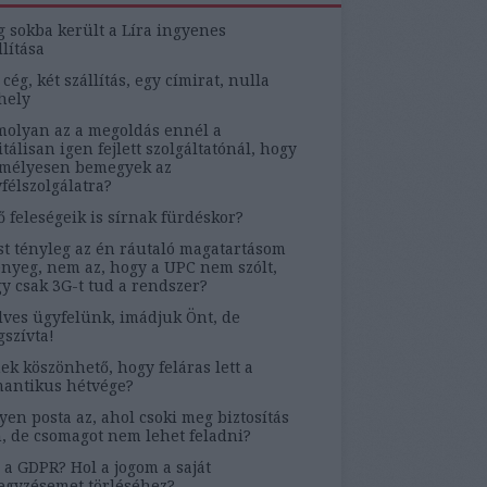
g sokba került a Líra ingyenes
llítása
 cég, két szállítás, egy címirat, nulla
hely
olyan az a megoldás ennél a
itálisan igen fejlett szolgáltatónál, hogy
mélyesen bemegyek az
félszolgálatra?
ő feleségeik is sírnak fürdéskor?
t tényleg az én ráutaló magatartásom
ényeg, nem az, hogy a UPC nem szólt,
y csak 3G-t tud a rendszer?
ves ügyfelünk, imádjuk Önt, de
szívta!
ek köszönhető, hogy feláras lett a
antikus hétvége?
yen posta az, ahol csoki meg biztosítás
, de csomagot nem lehet feladni?
 a GDPR? Hol a jogom a saját
egyzésemet törléséhez?