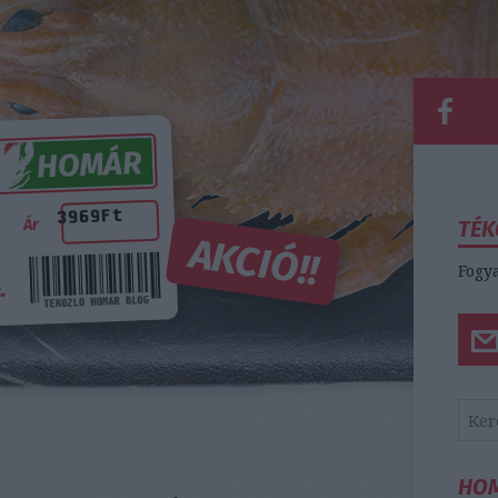
TÉK
Fogya
HO