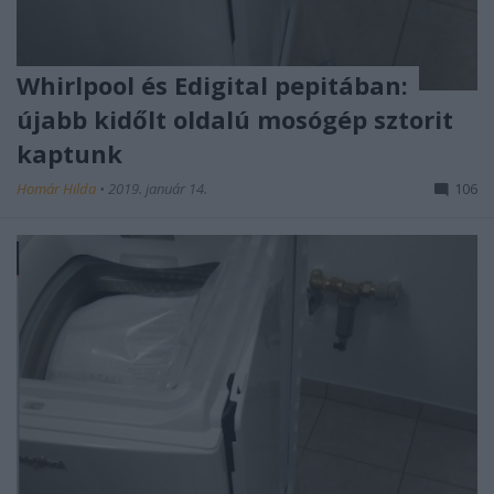
Whirlpool és Edigital pepitában:
újabb kidőlt oldalú mosógép sztorit
kaptunk
Homár Hilda
•
2019. január 14.
106