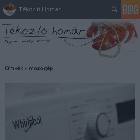
Tékozló Homár
Címkék
»
mosógép