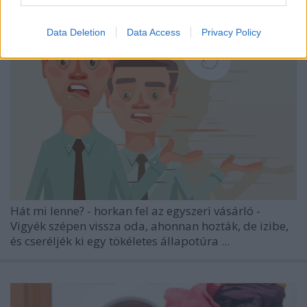
Data Deletion
Data Access
Privacy Policy
Hát mi lenne? - horkan fel az egyszeri vásárló -
Vigyék szépen vissza oda, ahonnan hozták, de izibe,
és cseréljék ki egy tökéletes állapotúra ...