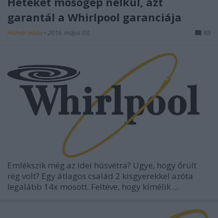
Heteket mosógép nélkül, azt
garantál a Whirlpool garanciája
Homár Hilda
•
2016. május 03.
83
Emlékszik még az idei húsvétra? Ugye, hogy őrült
rég volt? Egy átlagos család 2 kisgyerekkel azóta
legalább 14x mosott. Feltéve, hogy kímélik ...