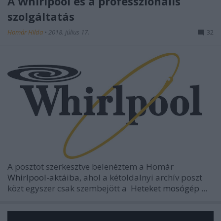
A Whirlpool és a professzionális
szolgáltatás
Homár Hilda
•
2018. július 17.
32
A posztot szerkesztve belenéztem a Homár
Whirlpool-aktáiba,
ahol a kétoldalnyi archív poszt
közt egyszer csak szembejött a
Heteket mosógép ...