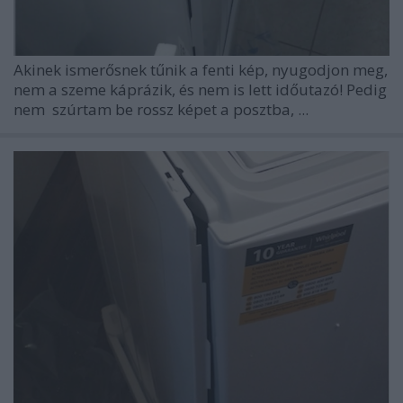
Akinek ismerősnek tűnik a fenti kép, nyugodjon meg,
nem a szeme káprázik, és nem is lett időutazó! Pedig
nem szúrtam be rossz képet a posztba, ...