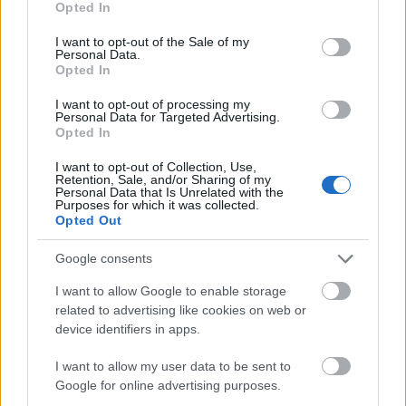
Opted In
use your data for below specified purposes in below Google
consent section.
I want to opt-out of the Sale of my
Personal Data.
Opted In
I want to opt-out of processing my
Personal Data for Targeted Advertising.
Opted In
I want to opt-out of Collection, Use,
Retention, Sale, and/or Sharing of my
Personal Data that Is Unrelated with the
Purposes for which it was collected.
Opted Out
Google consents
A sztori mellé nem árt elindítani a fenti videót, hogy
I want to allow Google to enable storage
a halk zene, a víz kellemes csobogása és a lapátok
related to advertising like cookies on web or
forgásának finom surrogása hatékonyan ...
device identifiers in apps.
I want to allow my user data to be sent to
Google for online advertising purposes.