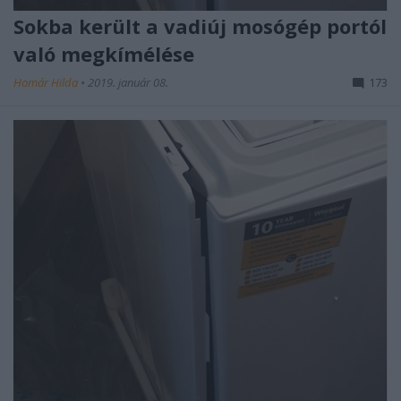
Sokba került a vadiúj mosógép portól
való megkímélése
Homár Hilda
•
2019. január 08.
173