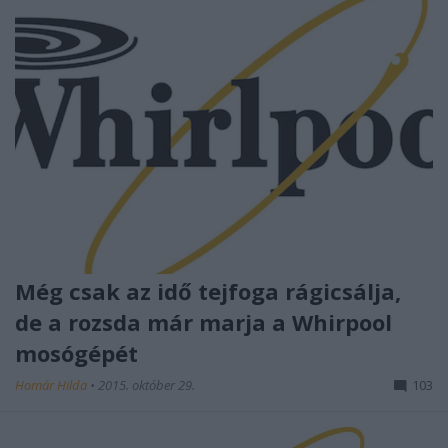
Még csak az idő tejfoga rágicsálja,
de a rozsda már marja a Whirpool
mosógépét
Homár Hilda
•
2015. október 29.
103