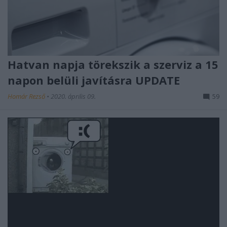
Hatvan napja törekszik a szerviz a 15
napon belüli javításra UPDATE
Homár Rezső
•
2020. április 09.
59