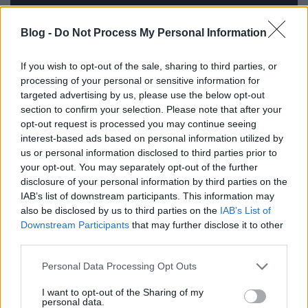
Blog -
Do Not Process My Personal Information
If you wish to opt-out of the sale, sharing to third parties, or
processing of your personal or sensitive information for
targeted advertising by us, please use the below opt-out
section to confirm your selection. Please note that after your
opt-out request is processed you may continue seeing
interest-based ads based on personal information utilized by
us or personal information disclosed to third parties prior to
your opt-out. You may separately opt-out of the further
disclosure of your personal information by third parties on the
Whirlpool Zen - belső béke némi
IAB’s list of downstream participants. This information may
also be disclosed by us to third parties on the
IAB’s List of
rozsdával
Downstream Participants
that may further disclose it to other
third parties.
Homár Hilda
•
2018. május 17.
63
Please note that this website/app uses one or more Google
Personal Data Processing Opt Outs
services and may gather and store information including but
not limited to your visit or usage behaviour. You may click to
I want to opt-out of the Sharing of my
personal data.
grant or deny consent to Google and its third-party tags to