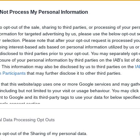
kban nagyon leterhelt a szállitószolgálat,
Not Process My Personal Information
kezik a boltba a csomag.
Ha i
van 
to opt-out of the sale, sharing to third parties, or processing of your per
er 9-én délelőtt e-mailben kértem
felk
formation for targeted advertising by us, please use the below opt-out s
 szállitása - automata válasz: sajnos
r selection. Please note that after your opt-out request is processed y
A H
várni a válaszukra, de legyek szives nem
eing interest-based ads based on personal information utilized by us or
hozzá
ailemet, mert tovább terhelem őket.
disclosed to third parties prior to your opt-out. You may separately opt-
tfőig semmi, akkor telefonon veszem fel
losure of your personal information by third parties on the IAB’s list of
PAR
. This information may also be disclosed by us to third parties on the
IA
Participants
that may further disclose it to other third parties.
élután érkezett az e-mail, a csomag
 that this website/app uses one or more Google services and may gath
 a supportnak küldött e-mail azonnal
including but not limited to your visit or usage behaviour. You may click 
 a csomagot.
 to Google and its third-party tags to use your data for below specifi
ogle consent section.
Ha b
kaptam az alábbi e-mailt:
szük
tanác
l Data Processing Opt Outs
o opt-out of the Sharing of my personal data.