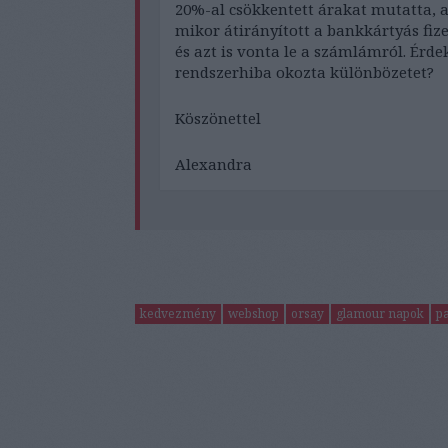
20%-al csökkentett árakat mutatta, 
mikor átirányított a bankkártyás fizet
és azt is vonta le a számlámról. Érd
rendszerhiba okozta különbözetet?
Köszönettel
Alexandra
kedvezmény
webshop
orsay
glamour napok
pa