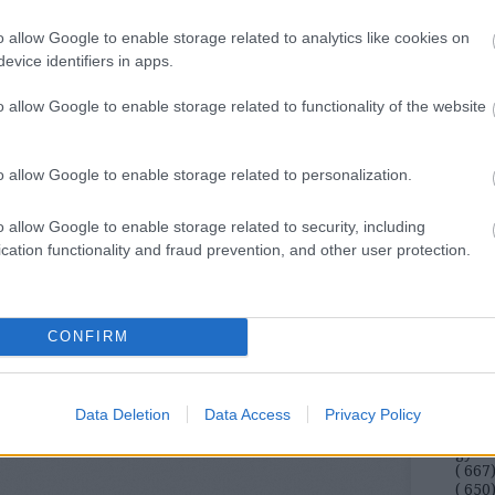
en nem izgatja, ha
ill
hozzá
o allow Google to enable storage related to analytics like cookies on
Eur
evice identifiers in apps.
Pén
o allow Google to enable storage related to functionality of the website
Pén
Gaz
o allow Google to enable storage related to personalization.
Tud
Fog
o allow Google to enable storage related to security, including
Mi
cation functionality and fraud prevention, and other user protection.
A L
állat
CONFIRM
komm
(
171
bűnc
csal
Data Deletion
Data Access
Privacy Policy
jogok
gyer
(
667
(
650