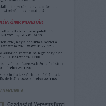
alálhatja egy cég, hogy nem fogad el
aszt telefonon és emailen?
KÉRTŐINK MONDTÁK
örött az alkatrész, nem pótolható,
zlát!
2020. április 01. 14:15
etett érte, mégis bebukta a helyét a
zair utasa
2020. március 27. 12:00
d akkor dolgozunk, ha fagy! Vagyis ha
m
2020. március 26. 11:00
ta a velencei karnevált és az út árát is
0. március 24. 11:00
5 eurós játék 35 forintért jó üzletnek
ik, de hiába
2020. március 20. 11:00
TNERÜNK A