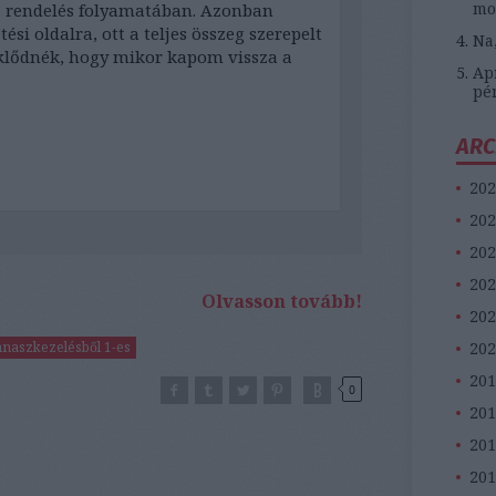
mo
a rendelés folyamatában. Azonban
ési oldalra, ott a teljes összeg szerepelt
Na
eklődnék, hogy mikor kapom vissza a
Apr
pé
ARC
202
202
202
202
Olvasson tovább!
202
202
naszkezelésből 1-es
201
0
20
201
201