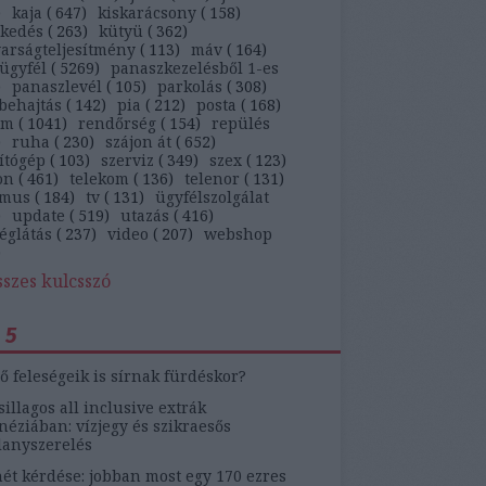
)
kaja
(
647
)
kiskarácsony
(
158
)
ekedés
(
263
)
kütyü
(
362
)
arságteljesítmény
(
113
)
máv
(
164
)
ügyfél
(
5269
)
panaszkezelésből 1-es
)
panaszlevél
(
105
)
parkolás
(
308
)
behajtás
(
142
)
pia
(
212
)
posta
(
168
)
ám
(
1041
)
rendőrség
(
154
)
repülés
)
ruha
(
230
)
szájon át
(
652
)
ítógép
(
103
)
szerviz
(
349
)
szex
(
123
)
on
(
461
)
telekom
(
136
)
telenor
(
131
)
zmus
(
184
)
tv
(
131
)
ügyfélszolgálat
)
update
(
519
)
utazás
(
416
)
églátás
(
237
)
video
(
207
)
webshop
)
sszes kulcsszó
 5
ő feleségeik is sírnak fürdéskor?
sillagos all inclusive extrák
éziában: vízjegy és szikraesős
lanyszerelés
ét kérdése: jobban most egy 170 ezres