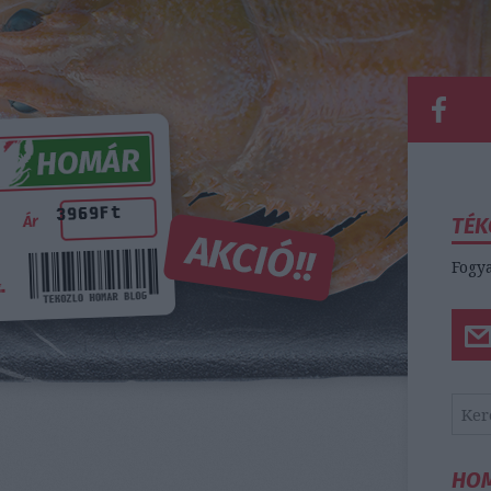
TÉK
Fogya
HO