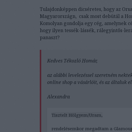
Tulajdonképpen dicséretes, hogy az Orsa
Magyarországn, csak most debütál a Hom
Komolyan gondolja egy cég, amelynek c
hogy ilyen tessék-lássék, rálegyintős-le
panaszt?
Kedves Tékozló Homár,
az alábbi levelezéssel szeretném nekte
online shop a vásárlóit, és az általuk e
Alexandra
Tisztelt Hölgyem/Uram,
rendelésemkor megadtam a Glamour 