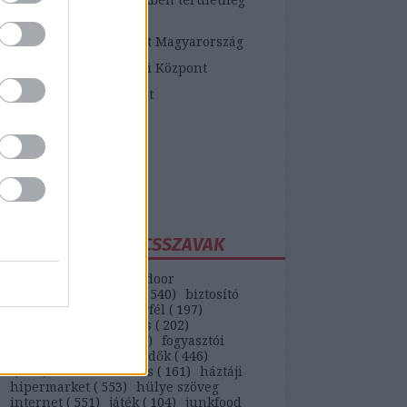
etékes járási hivatalok
ópai Fogyasztói Központ Magyarország
zügyi Fogyasztóvédelmi Központ
zügyi Békéltető Testület
dasági Versenyhivatal
atosVásárló.hu
yasztóvédő Alapítvány
ntawebáruház
EGGYAKORIBB KULCSSZAVAK
(
147
)
autó
(
399
)
backdoor
unikáció
(
187
)
bank
(
540
)
biztosító
)
bkv
(
133
)
boldog ügyfél
(
197
)
selekmény
(
152
)
csalás
(
202
)
ódás
(
208
)
erőszak
(
110
)
fogyasztói
(
442
)
gvti-fogyasztóvédők
(
446
)
ek
(
149
)
házhozszállítás
(
161
)
háztáji
)
hipermarket
(
553
)
hülye szöveg
)
internet
(
551
)
játék
(
104
)
junkfood