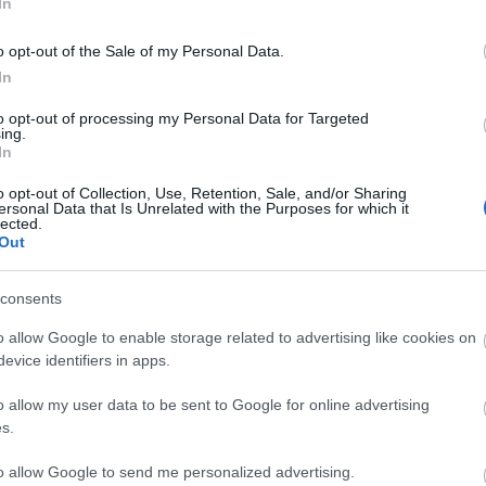
BAR
In
laszolnunk a kérdésedre. A
Hog
ÉRJÜK. Mindent megteszünk annak
o opt-out of the Sale of my Personal Data.
ban
abb meg legyen válaszolva.
In
Az 
Ist
zási időért egyszeri fehasználású,
to opt-out of processing my Personal Data for Targeted
hül
ing.
llításra feljogosító kuponnal
vev
In
biz
o opt-out of Collection, Use, Retention, Sale, and/or Sharing
Keg
ersonal Data that Is Unrelated with the Purposes for which it
m mellesleg marketingből is.
lected.
"30
Out
app
Mi 
val
consents
o allow Google to enable storage related to advertising like cookies on
HAS
 5-ös
evice identifiers in apps.
Fog
0
o allow my user data to be sent to Google for online advertising
Fog
s.
Bék
to allow Google to send me personalized advertising.
Fog