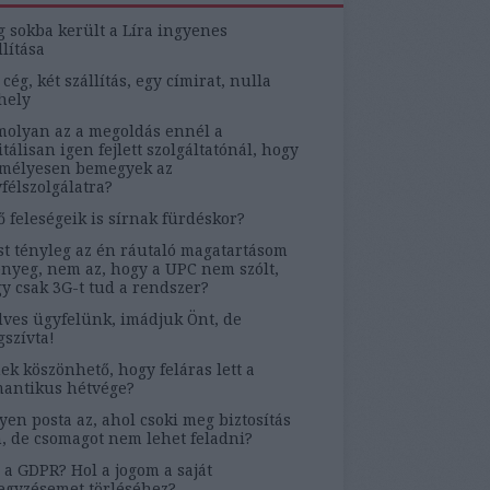
g sokba került a Líra ingyenes
llítása
 cég, két szállítás, egy címirat, nulla
hely
olyan az a megoldás ennél a
itálisan igen fejlett szolgáltatónál, hogy
mélyesen bemegyek az
félszolgálatra?
ő feleségeik is sírnak fürdéskor?
t tényleg az én ráutaló magatartásom
ényeg, nem az, hogy a UPC nem szólt,
y csak 3G-t tud a rendszer?
ves ügyfelünk, imádjuk Önt, de
szívta!
ek köszönhető, hogy feláras lett a
antikus hétvége?
yen posta az, ahol csoki meg biztosítás
, de csomagot nem lehet feladni?
 a GDPR? Hol a jogom a saját
egyzésemet törléséhez?