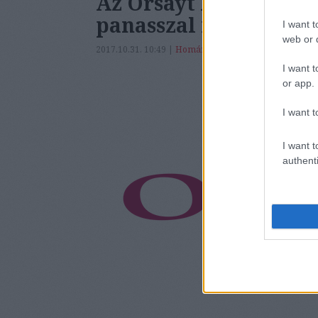
Az Orsayt különösebb
panasszal fordulnak 
I want t
web or d
2017.10.31. 10:49 |
Homár Hilda
|
34
komment
I want t
or app.
I want t
I want t
authenti