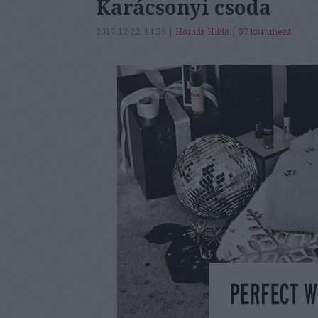
Karácsonyi csoda
2017.12.22. 14:39 |
Homár Hilda
|
37
komment