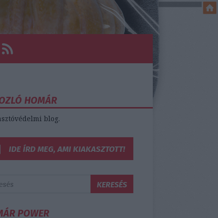
OZLÓ HOMÁR
sztóvédelmi blog.
IDE ÍRD MEG, AMI KIAKASZTOTT!
MÁR POWER