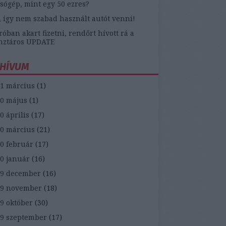
sógép, mint egy 50 ezres?
, így nem szabad használt autót venni!
óban akart fizetni, rendőrt hívott rá a
nztáros UPDATE
HÍVUM
1 március
(
1
)
0 május
(
1
)
0 április
(
17
)
0 március
(
21
)
0 február
(
17
)
0 január
(
16
)
9 december
(
16
)
19 november
(
18
)
9 október
(
30
)
9 szeptember
(
17
)