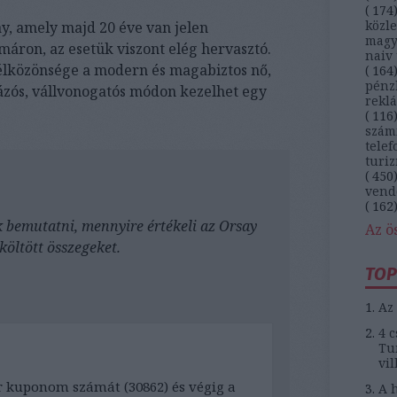
(
174
közl
y, amely majd 20 éve van jelen
magy
áron, az esetük viszont elég hervasztó.
naiv 
élközönsége a modern és magabiztos nő,
(
164
pénz
rázós, vállvonogatós módon kezelhet egy
rekl
(
116
szám
telef
turi
(
450
vend
(
162
k bemutatni, mennyire értékeli az Orsay
Az ö
lköltött összegeket.
TOP
Az 
4 c
Tun
vil
kuponom számát (30862) és végig a
A h