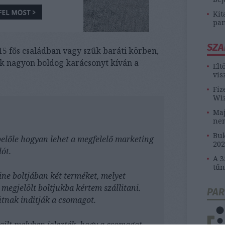
Kit
pan
SZA
 15 fős családban vagy szűk baráti körben,
k nagyon boldog karácsonyt kíván a
Elt
vis
Fiz
Wiz
Maj
ne
Buk
belőle hogyan lehet a megfelelő marketing
202
ót.
A 3
tűn
ne boltjában két terméket, melyet
megjelölt boltjukba kértem szállitani.
PAR
útnak inditják a csomagot.
ilt melyben jelezték, hogy a csomagot