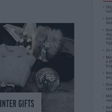
Elé
szá
Két
tűz
Kom
dig
sze
ügy
Az 
Mos
a l
hog
Ked
meg
Kin
rom
MIl
van
Hol
bej