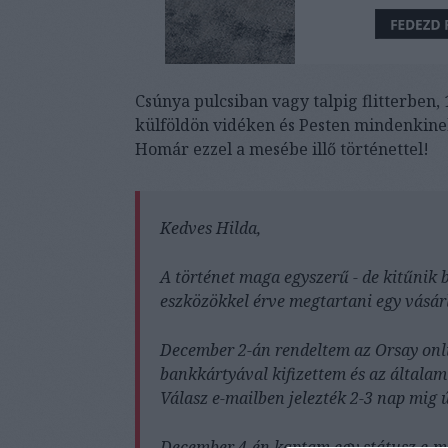
Csúnya pulcsiban vagy talpig flitterben,
külföldön vidéken és Pesten mindenkine
Homár ezzel a mesébe illő történettel!
Kedves Hilda,
A történet maga egyszerű - de kitűnik 
eszközökkel érve megtartani egy vásárl
December 2-án rendeltem az Orsay onli
bankkártyával kifizettem és az általam 
Válasz e-mailben jelezték 2-3 nap mig 
December 4-én kaptam egy státusz e-ma