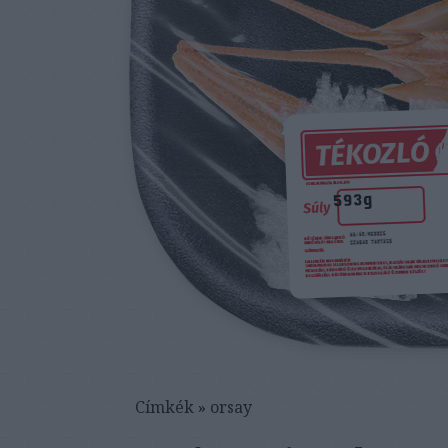
Címkék
»
orsay