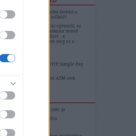
ÁTUNK A KISZÁMOLÓ
y a fenébe tudok mínuszba menni a
kszámlámon hitelkeret nélkül?
Applenek fogalma sincs az egészről, az
yle szerint a call center sokszor mond
yeséget, az Aegon nem fizet - a
őnek vajon mennyire érte meg ez a
tosítás?
yeleti bizonytalanság
 ezerre szívatott meg az OTP Simple Pay
ja"
közöm van ahhoz, hogy az ATM-nek
ami baja van???
ZNOS LINKEK
yasztóvédelmi fogalmak ABC-je
yasztovedelem.kormany.hu
éltető Testületek
yasztóvédelmi kérdésekben területileg