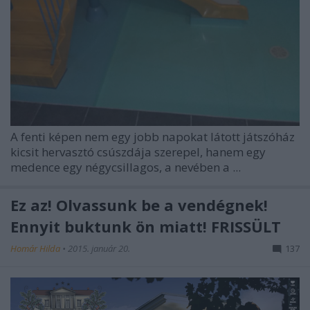
A fenti képen nem egy jobb napokat látott játszóház
kicsit hervasztó csúszdája szerepel, hanem egy
medence egy négycsillagos, a nevében a ...
Ez az! Olvassunk be a vendégnek!
Ennyit buktunk ön miatt! FRISSÜLT
Homár Hilda
•
2015. január 20.
137