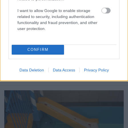
I want to allow Google to enable storage
related to security, including authentication
functionality and fraud prevention, and other
user protection.
Így néz ki egy medence egy resort
CONFIRM
spaban? / Frissült a poszt a hotel
levelével
Data Deletion
Data Access
Privacy Policy
Homár Hilda
•
2015. november 02.
153