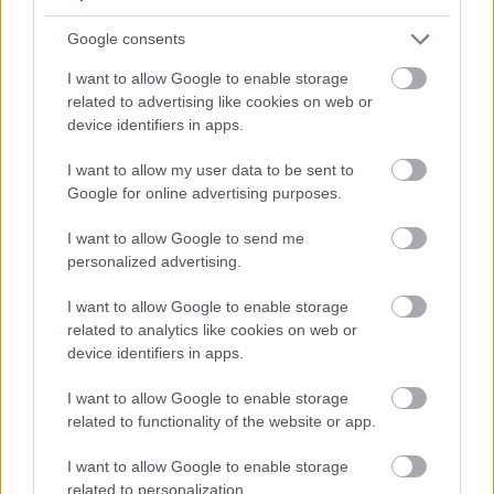
Google consents
I want to allow Google to enable storage
related to advertising like cookies on web or
device identifiers in apps.
I want to allow my user data to be sent to
Google for online advertising purposes.
Impozáns szálloda alagsori büdös kis lyukában
I want to allow Google to send me
tölteni a téli nyaralást, miközben a spanok egy
personalized advertising.
puccos, balkonos szobában héderelnek? Nemcsak az
...
I want to allow Google to enable storage
related to analytics like cookies on web or
device identifiers in apps.
I want to allow Google to enable storage
related to functionality of the website or app.
I want to allow Google to enable storage
related to personalization.