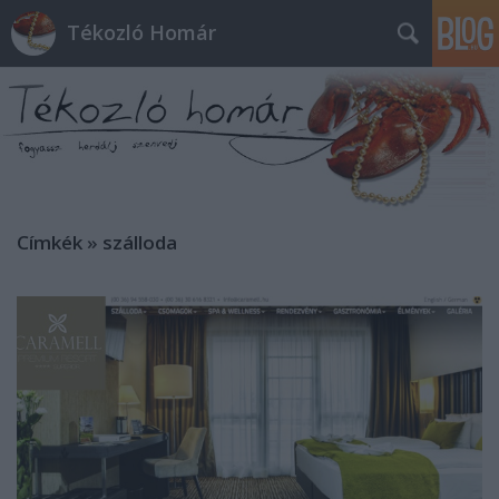
Tékozló Homár
Címkék
»
szálloda