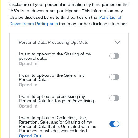
disclosure of your personal information by third parties on the
IAB’s list of downstream participants. This information may
also be disclosed by us to third parties on the
IAB’s List of
Downstream Participants
that may further disclose it to other
third parties.
Please note that this website/app uses one or more Google
Personal Data Processing Opt Outs
services and may gather and store information including but
Választhatsz, vagy fizetsz vagy büdös
not limited to your visit or usage behaviour. You may click to
I want to opt-out of the Sharing of my
personal data.
grant or deny consent to Google and its third-party tags to
lyukban vakációzol
Opted In
use your data for below specified purposes in below Google
Homár Hilda
•
2016. február 05.
70
consent section.
I want to opt-out of the Sale of my
Personal Data.
Opted In
I want to opt-out of processing my
Personal Data for Targeted Advertising.
Opted In
I want to opt-out of Collection, Use,
Retention, Sale, and/or Sharing of my
Personal Data that Is Unrelated with the
Purposes for which it was collected.
Opted Out