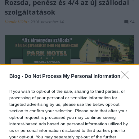
Rozsda, penész és 4/4 az új szállodai
szolgáltatások
Homár Hilda
•
2016. november 14.
94
Nálunk garantáltan nem fog unatkozni! - ígéri a 3
csillagos Park Hotel Miskolctapolcán. Az alábbi
Blog -
Do Not Process My Personal Information
sztori alapján ez végül is így is volt, igaz, ...
If you wish to opt-out of the sale, sharing to third parties, or
processing of your personal or sensitive information for
targeted advertising by us, please use the below opt-out
section to confirm your selection. Please note that after your
opt-out request is processed you may continue seeing
interest-based ads based on personal information utilized by
us or personal information disclosed to third parties prior to
your opt-out. You may separately opt-out of the further