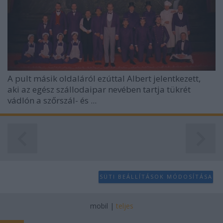
A pult másik oldaláról ezúttal Albert jelentkezett,
aki az egész szállodaipar nevében tartja tükrét
vádlón a szőrszál- és ...
SÜTI BEÁLLÍTÁSOK MÓDOSÍTÁSA
mobil
|
teljes