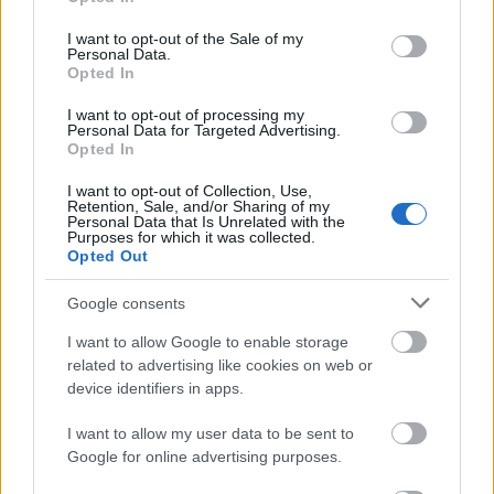
use your data for below specified purposes in below Google
consent section.
I want to opt-out of the Sale of my
Personal Data.
Opted In
I want to opt-out of processing my
via GIPHY
Personal Data for Targeted Advertising.
Olvasónk és a másfél éves Nikonja egy jótállási
Opted In
helyzetbe keveredett. A szerviz először nem talált
I want to opt-out of Collection, Use,
hibát, majd a második körben ...
Retention, Sale, and/or Sharing of my
Personal Data that Is Unrelated with the
Purposes for which it was collected.
Opted Out
Google consents
I want to allow Google to enable storage
related to advertising like cookies on web or
device identifiers in apps.
I want to allow my user data to be sent to
Google for online advertising purposes.