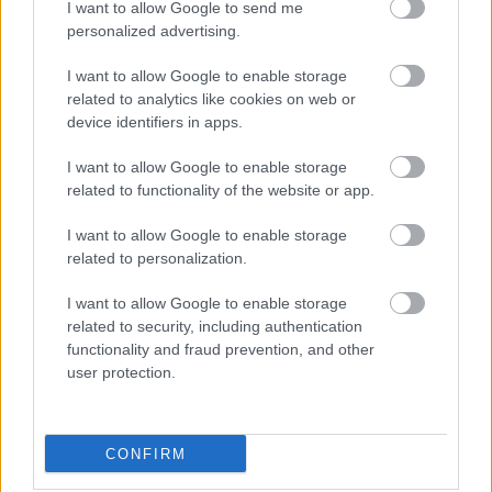
I want to allow Google to send me
personalized advertising.
I want to allow Google to enable storage
Mindent bírt a Huawei búvártok,
related to analytics like cookies on web or
device identifiers in apps.
csak a búvárkodást nem
Homár Rezső
•
2020. március 10.
134
I want to allow Google to enable storage
related to functionality of the website or app.
I want to allow Google to enable storage
related to personalization.
I want to allow Google to enable storage
related to security, including authentication
functionality and fraud prevention, and other
user protection.
CONFIRM
András előrelátó, márkahű és van hite, így a Huawei