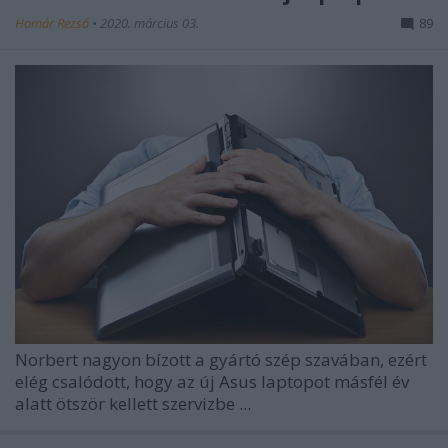
Homár Rezső
•
2020. március 03.
89
Norbert nagyon bízott a gyártó szép szavában, ezért
elég csalódott, hogy az új Asus laptopot másfél év
alatt ötször kellett szervizbe ...