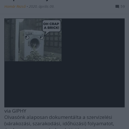
Homár Rezső
•
2020. április 09.
59
via GIPHY
Olvasónk alaposan dokumentálta a szervizelési
(várakozási, szarakodási, időhúzási) folyamatot,