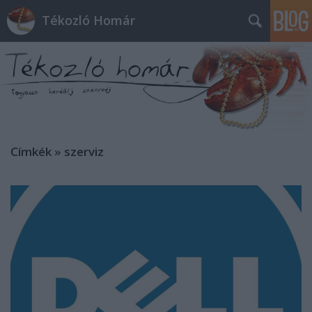
Tékozló Homár
Címkék
»
szerviz