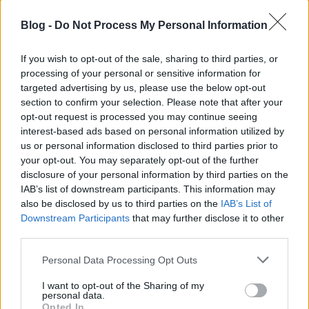
Blog -
Do Not Process My Personal Information
If you wish to opt-out of the sale, sharing to third parties, or
processing of your personal or sensitive information for
targeted advertising by us, please use the below opt-out
section to confirm your selection. Please note that after your
Először nem javít, aztán meg
opt-out request is processed you may continue seeing
interest-based ads based on personal information utilized by
hónapokra elnémul a Nikon szervize
us or personal information disclosed to third parties prior to
your opt-out. You may separately opt-out of the further
Homár Rezső
•
2020. március 17.
35
disclosure of your personal information by third parties on the
IAB’s list of downstream participants. This information may
also be disclosed by us to third parties on the
IAB’s List of
Downstream Participants
that may further disclose it to other
third parties.
Please note that this website/app uses one or more Google
Personal Data Processing Opt Outs
services and may gather and store information including but
not limited to your visit or usage behaviour. You may click to
I want to opt-out of the Sharing of my
personal data.
grant or deny consent to Google and its third-party tags to
Opted In