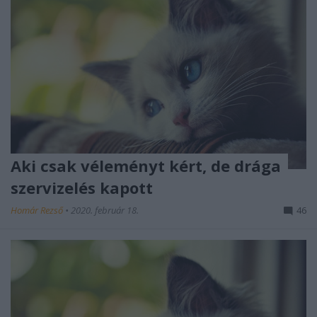
Aki csak véleményt kért, de drága
szervizelés kapott
Homár Rezső
•
2020. február 18.
46