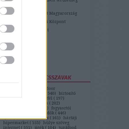
etékes járási hivatalok
ópai Fogyasztói Központ Magyarország
zügyi Fogyasztóvédelmi Központ
zügyi Békéltető Testület
dasági Versenyhivatal
atosVásárló.hu
yasztóvédő Alapítvány
ntawebáruház
EGGYAKORIBB KULCSSZAVAK
(
147
)
autó
(
399
)
backdoor
unikáció
(
187
)
bank
(
540
)
biztosító
)
bkv
(
133
)
boldog ügyfél
(
197
)
selekmény
(
152
)
csalás
(
202
)
ódás
(
208
)
erőszak
(
110
)
fogyasztói
(
442
)
gvti-fogyasztóvédők
(
446
)
ek
(
149
)
házhozszállítás
(
161
)
háztáji
)
hipermarket
(
553
)
hülye szöveg
)
internet
(
551
)
játék
(
104
)
junkfood