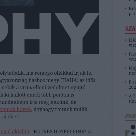
Kit
pan
SZA
Elt
vis
Fiz
Wiz
Maj
lytatódik, ma remegő ollókkal írjuk le,
ne
agyarország házhoz megy (HAHA) az idős
Buk
nekik a vírus elleni védelmet nyújtó
202
aki hallott ennél több ponton is
A 3
tűn
t, mindenképp írja meg nekünk, de
vannak bőven
, úgyhogy rajtunk múlik:
PAR
 rá őket!
ional oldalán
: "KEDVES ÜGYFELEINK! A