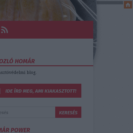
OZLÓ HOMÁR
sztóvédelmi blog.
IDE ÍRD MEG, AMI KIAKASZTOTT!
MÁR POWER