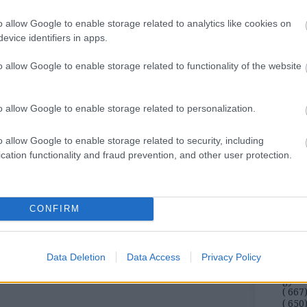
ill
o allow Google to enable storage related to analytics like cookies on
Eur
evice identifiers in apps.
Pén
o allow Google to enable storage related to functionality of the website
Pén
Gaz
o allow Google to enable storage related to personalization.
Tud
Fog
o allow Google to enable storage related to security, including
Mi
cation functionality and fraud prevention, and other user protection.
A L
állat
CONFIRM
komm
(
171
bűnc
csal
Data Deletion
Data Access
Privacy Policy
jogok
gyer
(
667
(
650