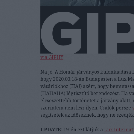
via GIPHY
Na jó. A Homár járványos különkiadása fo
hogy 2020.03.18-án Budapesten a Lux M
vásárlókhoz (HA!) azért, hogy bemutassa 
(HAHAHA) légtisztító berendezést. Ha val
elcseszettebb történetet a járvány alat
szerintem nem lesz ilyen. Csalók persze
segítsetek az időseknek, hogy ne szedjék
UPDATE
: 19-én ezt látjuk a
Lux Internat