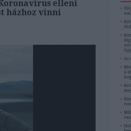
 Koronavírus elleni
Elé
st házhoz vinni
szá
Két
tűz
Kom
dig
sze
ügy
Az 
Mos
a l
hog
Ked
meg
Kin
rom
MIl
van
Hol
bej