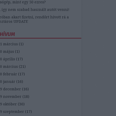
sógép, mint egy 50 ezres?
, így nem szabad használt autót venni!
óban akart fizetni, rendőrt hívott rá a
nztáros UPDATE
HÍVUM
1 március
(
1
)
0 május
(
1
)
0 április
(
17
)
0 március
(
21
)
0 február
(
17
)
0 január
(
16
)
9 december
(
16
)
19 november
(
18
)
9 október
(
30
)
9 szeptember
(
17
)