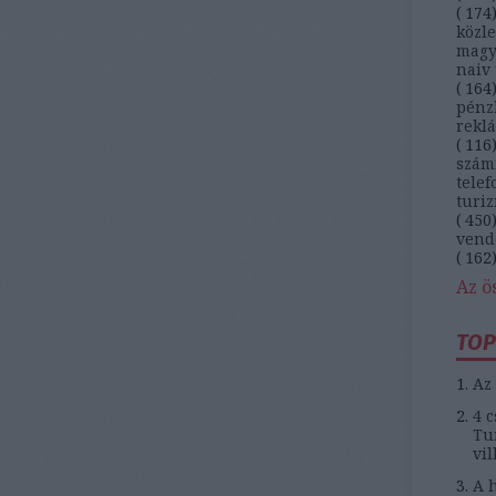
(
174
közl
magy
naiv 
(
164
pénz
rekl
(
116
szám
telef
turi
(
450
vend
(
162
Az ö
TOP
Az 
4 c
Tun
vil
A h