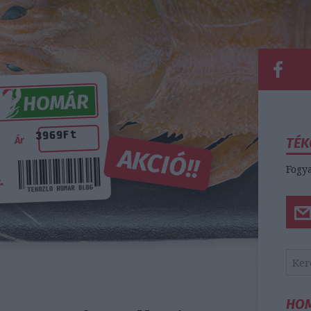
TÉK
Fogya
HO