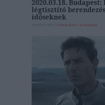
2020.03.18. Budapest:
légtisztító berendezé
időseknek
2020.03.19. 09:05 |
Homár Rezső
|
41
komment