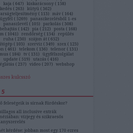
)
kaja
(
647
)
kiskarácsony
(
158
)
ekedés
(
263
)
kütyü
(
362
)
arságteljesítmény
(
113
)
máv
(
164
)
ügyfél
(
5269
)
panaszkezelésből 1-es
)
panaszlevél
(
105
)
parkolás
(
308
)
behajtás
(
142
)
pia
(
212
)
posta
(
168
)
ám
(
1041
)
rendőrség
(
154
)
repülés
)
ruha
(
230
)
szájon át
(
652
)
ítógép
(
103
)
szerviz
(
349
)
szex
(
123
)
on
(
461
)
telekom
(
136
)
telenor
(
131
)
zmus
(
184
)
tv
(
131
)
ügyfélszolgálat
)
update
(
519
)
utazás
(
416
)
églátás
(
237
)
video
(
207
)
webshop
)
sszes kulcsszó
 5
ő feleségeik is sírnak fürdéskor?
sillagos all inclusive extrák
éziában: vízjegy és szikraesős
lanyszerelés
ét kérdése: jobban most egy 170 ezres