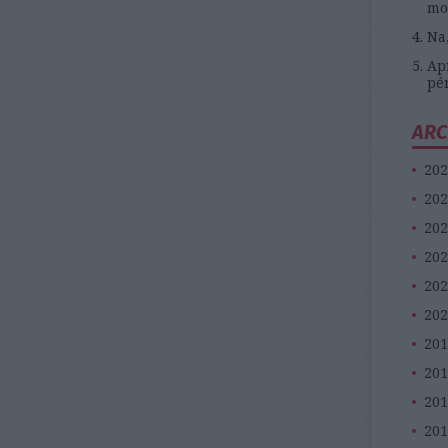
mo
Na
Apr
pé
ARC
202
202
202
202
202
202
201
20
201
201