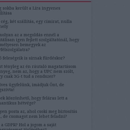
g sokba került a Líra ingyenes
llítása
 cég, két szállítás, egy címirat, nulla
hely
olyan az a megoldás ennél a
itálisan igen fejlett szolgáltatónál, hogy
mélyesen bemegyek az
félszolgálatra?
ő feleségeik is sírnak fürdéskor?
t tényleg az én ráutaló magatartásom
ényeg, nem az, hogy a UPC nem szólt,
y csak 3G-t tud a rendszer?
ves ügyfelünk, imádjuk Önt, de
szívta!
ek köszönhető, hogy feláras lett a
antikus hétvége?
yen posta az, ahol csoki meg biztosítás
, de csomagot nem lehet feladni?
 a GDPR? Hol a jogom a saját
egyzésemet törléséhez?