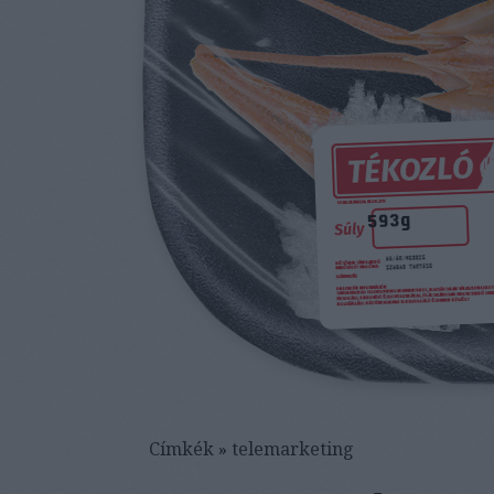
Címkék
»
telemarketing