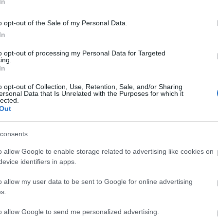
BAR
 ÉPPEN!!
In
Hog
o opt-out of the Sale of my Personal Data.
ban
In
Az 
Ist
Olvasson tovább!
to opt-out of processing my Personal Data for Targeted
hül
ing.
vev
In
ranten
lux magyarorszag
biz
o opt-out of Collection, Use, Retention, Sale, and/or Sharing
Keg
0
ersonal Data that Is Unrelated with the Purposes for which it
lected.
"30
Out
app
Mi 
val
consents
o allow Google to enable storage related to advertising like cookies on
HAS
evice identifiers in apps.
Fog
o allow my user data to be sent to Google for online advertising
Fog
s.
Bék
to allow Google to send me personalized advertising.
Fog