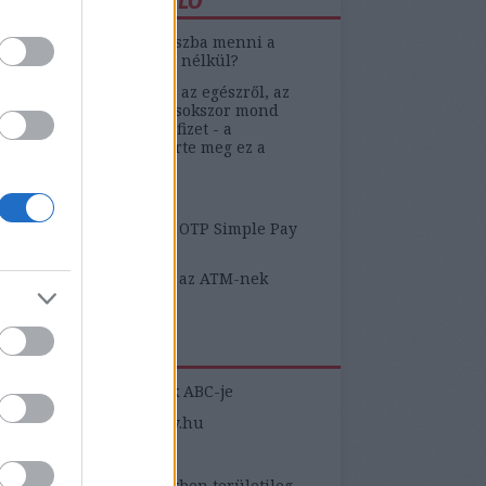
ÁTUNK A KISZÁMOLÓ
y a fenébe tudok mínuszba menni a
kszámlámon hitelkeret nélkül?
Applenek fogalma sincs az egészről, az
yle szerint a call center sokszor mond
yeséget, az Aegon nem fizet - a
őnek vajon mennyire érte meg ez a
tosítás?
yeleti bizonytalanság
 ezerre szívatott meg az OTP Simple Pay
ja"
közöm van ahhoz, hogy az ATM-nek
ami baja van???
ZNOS LINKEK
yasztóvédelmi fogalmak ABC-je
yasztovedelem.kormany.hu
éltető Testületek
yasztóvédelmi kérdésekben területileg