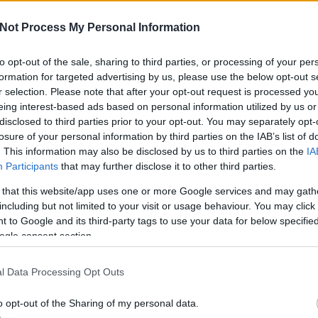
rdekében a Lux Hungária Kft. vezetése úgy
a családunk védelmében az ügyfelek
Not Process My Personal Information
e láthatólag 2020.április 1-ig
Ha i
van 
to opt-out of the sale, sharing to third parties, or processing of your per
felk
formation for targeted advertising by us, please use the below opt-out s
r selection. Please note that after your opt-out request is processed y
A H
eing interest-based ads based on personal information utilized by us or
etet mesélek nektek majd. Tegnap 70+os
hozzá
disclosed to third parties prior to your opt-out. You may separately opt-
n itthon önkéntes karanténban ülök
losure of your personal information by third parties on the IAB’s list of
ereste őket a Lux Magyarország
PAR
. This information may also be disclosed by us to third parties on the
IA
t egyeztessenek a VÍRUSJÁRVÁNY IDEJÉRE
Participants
that may further disclose it to other third parties.
utatására. HELYBEN. NÁLUK.
 that this website/app uses one or more Google services and may gath
including but not limited to your visit or usage behaviour. You may click 
s félelemkeltő és nagyon tolakodó volt.
 to Google and its third-party tags to use your data for below specifi
gymamámat is hívták már! Az is kiderült
ogle consent section.
Ha b
 hogy NE JÖJJENEK és tegnap várta, hogy
szük
a LAKÁSBA, és ott majd kávéztatja
tanác
l Data Processing Opt Outs
 elad 4-5-600 ezer forintért utoljára
ge idősnek. Közben pedig gond nélkül
o opt-out of the Sharing of my personal data.