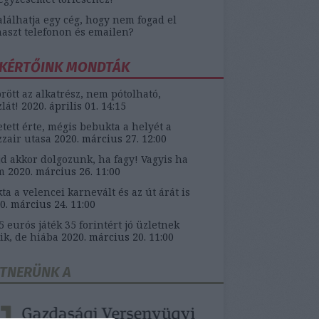
alálhatja egy cég, hogy nem fogad el
aszt telefonon és emailen?
KÉRTŐINK MONDTÁK
örött az alkatrész, nem pótolható,
zlát!
2020. április 01. 14:15
etett érte, mégis bebukta a helyét a
zair utasa
2020. március 27. 12:00
d akkor dolgozunk, ha fagy! Vagyis ha
m
2020. március 26. 11:00
ta a velencei karnevált és az út árát is
0. március 24. 11:00
5 eurós játék 35 forintért jó üzletnek
ik, de hiába
2020. március 20. 11:00
TNERÜNK A