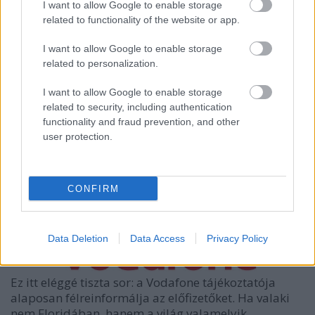
I want to allow Google to enable storage
related to functionality of the website or app.
A nap paradoxona: a Vodafone
I want to allow Google to enable storage
Világjegy érvényes az USÁ-ra, de
related to personalization.
Floridában nem
I want to allow Google to enable storage
Homár Hilda
•
2018. szeptember 19.
35
related to security, including authentication
functionality and fraud prevention, and other
user protection.
CONFIRM
Data Deletion
Data Access
Privacy Policy
Ez itt eléggé tiszta sor: a Vodafone tájékoztatója
alaposan félreinformálja az előfizetőket. Ha valaki
nem Floridában, hanem a világ valamelyik ...