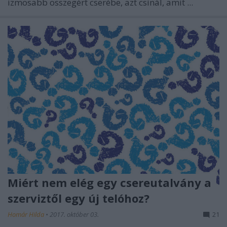
izmosabb összegért cserébe, azt csinál, amit ...
Miért nem elég egy csereutalvány a
szerviztől egy új telóhoz?
Homár Hilda
•
2017. október 03.
21