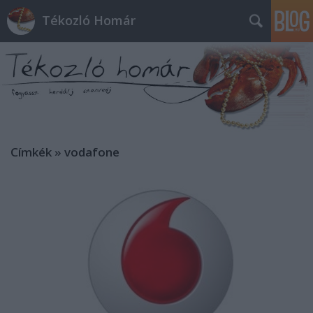
Tékozló Homár
Címkék
»
vodafone