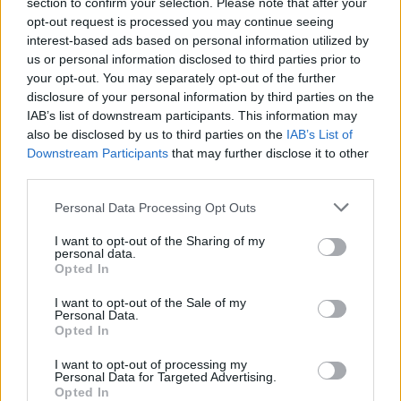
section to confirm your selection. Please note that after your
opt-out request is processed you may continue seeing
interest-based ads based on personal information utilized by
us or personal information disclosed to third parties prior to
your opt-out. You may separately opt-out of the further
disclosure of your personal information by third parties on the
IAB’s list of downstream participants. This information may
Hívása fontos számunkra, de
also be disclosed by us to third parties on the
IAB’s List of
Downstream Participants
that may further disclose it to other
meddig?!
third parties.
Homár Rezső
•
2019. május 22.
52
Please note that this website/app uses one or more Google
Personal Data Processing Opt Outs
services and may gather and store information including but
not limited to your visit or usage behaviour. You may click to
I want to opt-out of the Sharing of my
personal data.
grant or deny consent to Google and its third-party tags to
Opted In
use your data for below specified purposes in below Google
consent section.
I want to opt-out of the Sale of my
Personal Data.
Opted In
I want to opt-out of processing my
Personal Data for Targeted Advertising.
Opted In