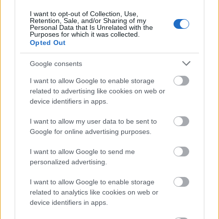
I want to opt-out of Collection, Use,
Retention, Sale, and/or Sharing of my
Personal Data that Is Unrelated with the
Purposes for which it was collected.
Opted Out
Meddig lehet elviselni a telefonos ügyfélszolgálatok
liftzenéit és a megnyugtatónak szánt bársonyos gépi
Google consents
hangjának biztatását? Levélírónk 30 ...
I want to allow Google to enable storage
related to advertising like cookies on web or
device identifiers in apps.
I want to allow my user data to be sent to
Google for online advertising purposes.
I want to allow Google to send me
personalized advertising.
I want to allow Google to enable storage
related to analytics like cookies on web or
device identifiers in apps.