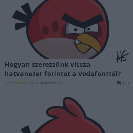
Hogyan szerezzünk vissza
hatvanezer forintot a Vodafonttól?
Homár Rezső
•
2019. augusztus 01.
110