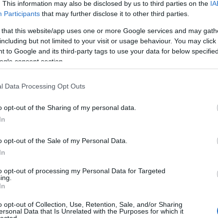
BAR
. This information may also be disclosed by us to third parties on the
IA
Participants
that may further disclose it to other third parties.
Hog
ban
 that this website/app uses one or more Google services and may gath
Az 
including but not limited to your visit or usage behaviour. You may click 
Ist
 to Google and its third-party tags to use your data for below specifi
hül
ogle consent section.
vev
biz
tt azzal a jelenséggel, amikor a
l Data Processing Opt Outs
Keg
znem) súlyosan más, mint amennyinek
 játék nem hangzik rosszul, láttunk már
"30
o opt-out of the Sharing of my personal data.
app
l a pár száz forintos cuccokból jó sokan be
In
Mi 
iért a ruhákat, pedig ahogy olvasónk is,
val
o opt-out of the Sale of my Personal Data.
In
HAS
to opt-out of processing my Personal Data for Targeted
Fog
ilag.hu-n egy PC-s játékot rendeltem meg
ing.
In
zerhiba következtében. Repülő
Fog
léggé elterjedt és ismerős is számomra.
Bék
o opt-out of Collection, Use, Retention, Sale, and/or Sharing
nyiért sajnos nem tudják nekem kiadni a
ersonal Data that Is Unrelated with the Purposes for which it
Fog
lected.