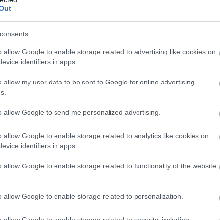
n a legalacsonyabb áron feltüntetett
ill
Out
r is, ha valami hiba történt? Online
Eur
?
consents
Pén
Pén
o allow Google to enable storage related to advertising like cookies on
evice identifiers in apps.
Gaz
Tud
o allow my user data to be sent to Google for online advertising
ban található kínálatot a jogszabály
s.
Fog
nteni, amelyhez a vállalkozás részéről
Mi
to allow Google to send me personalized advertising.
A L
o allow Google to enable storage related to analytics like cookies on
evice identifiers in apps.
állat
rtalmaz olyan rendelkezést, amely szerint
komm
etén a vállalkozás köteles a feltüntetett
o allow Google to enable storage related to functionality of the website
(
171
bűnc
ra.
csal
jogok
o allow Google to enable storage related to personalization.
gyer
 így a helyzetere a fenti szabályt nem
(
667
rvénykönyv vonatkozó rendelkezések
(
650
o allow Google to enable storage related to security, including