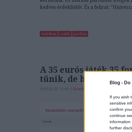
kedves érdeklődőt. És a felirat: "
Univerz
webshop
csalás
parfüm
A 35 eurós játék 35 fo
tűnik, de hiába
Blog -
Do 
2020.03.20. 11:00 |
Homár Rezső
|
47
komment
If you wish 
sensitive in
confirm you
continue se
information 
further disc