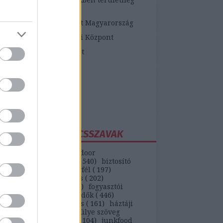
etékes járási hivatalok
ópai Fogyasztói Központ Magyarország
zügyi Fogyasztóvédelmi Központ
zügyi Békéltető Testület
dasági Versenyhivatal
atosVásárló.hu
yasztóvédő Alapítvány
ntawebáruház
EGGYAKORIBB KULCSSZAVAK
(
147
)
autó
(
399
)
backdoor
unikáció
(
187
)
bank
(
540
)
biztosító
)
bkv
(
133
)
boldog ügyfél
(
197
)
selekmény
(
152
)
csalás
(
202
)
ódás
(
208
)
erőszak
(
110
)
fogyasztói
(
442
)
gvti-fogyasztóvédők
(
446
)
ek
(
149
)
házhozszállítás
(
161
)
háztáji
)
hipermarket
(
553
)
hülye szöveg
)
internet
(
551
)
játék
(
104
)
junkfood