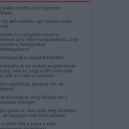
g sokba került a Líra ingyenes
llítása
 cég, két szállítás, egy címirat, nulla
hely
olyan az a megoldás ennél a
itálisan igen fejlett szolgáltatónál, hogy
mélyesen bemegyek az
félszolgálatra?
ő feleségeik is sírnak fürdéskor?
t tényleg az én ráutaló magatartásom
ényeg, nem az, hogy a UPC nem szólt,
y csak 3G-t tud a rendszer?
ves ügyfelünk, imádjuk Önt, de
szívta!
ek köszönhető, hogy feláras lett a
antikus hétvége?
yen posta az, ahol csoki meg biztosítás
, de csomagot nem lehet feladni?
 a GDPR? Hol a jogom a saját
egyzésemet törléséhez?