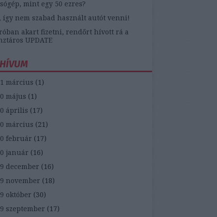
sógép, mint egy 50 ezres?
, így nem szabad használt autót venni!
óban akart fizetni, rendőrt hívott rá a
nztáros UPDATE
HÍVUM
1 március
(
1
)
0 május
(
1
)
0 április
(
17
)
0 március
(
21
)
0 február
(
17
)
0 január
(
16
)
9 december
(
16
)
19 november
(
18
)
9 október
(
30
)
9 szeptember
(
17
)