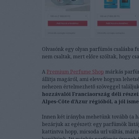
Olvasónk egy olyan parfümös csalásba fut
nem csaltak, mert előre szóltak, hogy csa
A
Premium Perfume Shop
márkás parfüm
állítja magáról, ami eleve hogyan lehets
nehezen értelmezhető szöveggel találj
hozzávalói Franciaország déli része
Alpes-Côte d’Azur régióból, a jól isme
Innen két irányba mehetünk tovább (a ha
bezárjuk az egészet): egy parfümök listá
kattintva hopp, micsoda url váltás, már
kerültünk. Itt márkás parfümös üvegek f