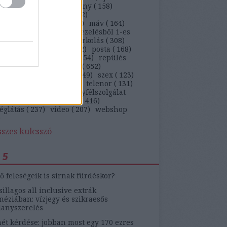
)
kaja
(
647
)
kiskarácsony
(
158
)
ekedés
(
263
)
kütyü
(
362
)
arságteljesítmény
(
113
)
máv
(
164
)
ügyfél
(
5269
)
panaszkezelésből 1-es
)
panaszlevél
(
105
)
parkolás
(
308
)
behajtás
(
142
)
pia
(
212
)
posta
(
168
)
ám
(
1041
)
rendőrség
(
154
)
repülés
)
ruha
(
230
)
szájon át
(
652
)
ítógép
(
103
)
szerviz
(
349
)
szex
(
123
)
on
(
461
)
telekom
(
136
)
telenor
(
131
)
zmus
(
184
)
tv
(
131
)
ügyfélszolgálat
)
update
(
519
)
utazás
(
416
)
églátás
(
237
)
video
(
207
)
webshop
)
sszes kulcsszó
 5
ő feleségeik is sírnak fürdéskor?
sillagos all inclusive extrák
éziában: vízjegy és szikraesős
lanyszerelés
ét kérdése: jobban most egy 170 ezres