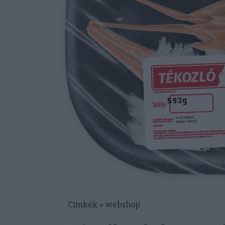
Címkék
»
webshop