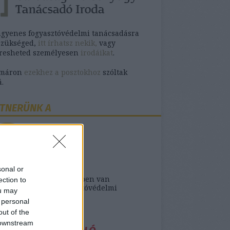
ngyenes fogyasztóvédelmi tanácsadásra
szükséged,
itt írhatsz nekik,
vagy
eresheted személyesen
irodáikat
.
omáron
ezekhez a posztokhoz
szóltak
.
TNERÜNK A
sonal or
ank- vagy biztosító ügyben van
ection to
séged ingyenes fogyasztóvédelmi
ou may
sra,
itt találod őket
.
 personal
out of the
 downstream