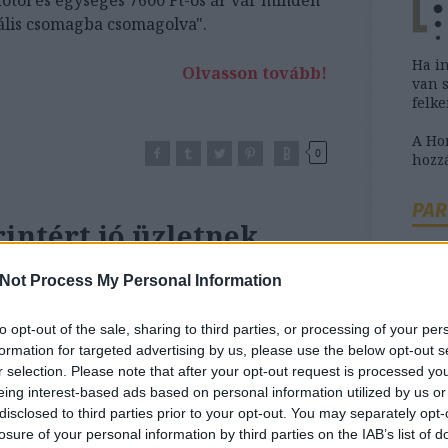
ális csomagba csomagolva".
Ha i
Olvasson tovább!
van 
felk
A H
0
hozzá
PAR
rintért jó üzletnek
Not Process My Personal Information
to opt-out of the sale, sharing to third parties, or processing of your per
Ha b
formation for targeted advertising by us, please use the below opt-out s
szük
r selection. Please note that after your opt-out request is processed y
tanác
eing interest-based ads based on personal information utilized by us or
disclosed to third parties prior to your opt-out. You may separately opt-
losure of your personal information by third parties on the IAB’s list of