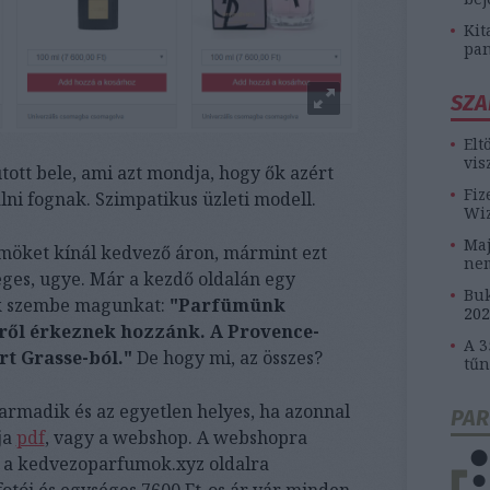
Kit
pan
SZA
Elt
vis
ott bele, ami azt mondja, hogy ők azért
Fiz
lni fognak. Szimpatikus üzleti modell.
Wiz
Maj
öket kínál kedvező áron, mármint ezt
ne
éges, ugye. Már a kezdő oldalán egy
Buk
uk szembe magunkat:
"Parfümünk
202
iről érkeznek hozzánk. A Provence-
A 3
rt Grasse-ból."
De hogy mi, az összes?
tűn
rmadik és az egyetlen helyes, ha azonnal
PAR
ja
pdf
, vagy a webshop. A webshopra
is a kedvezoparfumok.xyz oldalra
otói és egységes 7600 Ft-os ár vár minden