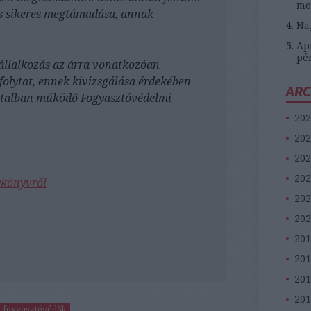
mo
és sikeres megtámadása, annak
Na
Apr
pé
vállalkozás az árra vonatkozóan
folytat, ennek kivizsgálása érdekében
ARC
vatalban működő Fogyasztóvédelmi
202
202
202
202
ykönyvről
202
202
201
20
201
201
i-fogyasztóvédők