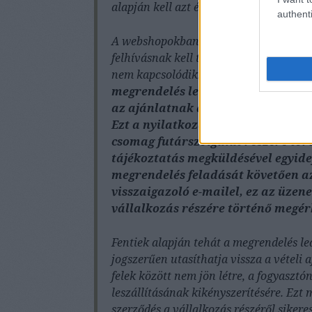
alapján kell azt értékelni.
authenti
A webshopokban található kínálatot a 
felhívásnak kell tekinteni, amelyhez a 
nem kapcsolódik.
A termék megvásárl
megrendelés leadásával. Az adásvé
az ajánlatnak a vállalkozás részér
Ezt a nyilatkozatot a vállalkozás 
csomag futárszolgálat részére tör
tájékoztatás megküldésével egyidej
megrendelés feladását követően 
visszaigazoló e-mailel, ez az üzene
vállalkozás részére történő megér
Fentiek alapján tehát a megrendelés l
jogszerűen utasíthatja vissza a vételi a
felek között nem jön létre, a fogyasztó
leszállításának kikényszerítésére. Ezt 
szerződés a vállalkozás részéről sike