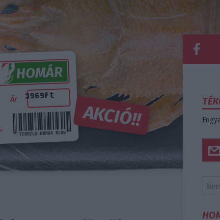
TÉK
Fogya
HO