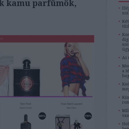
ek kamu parfümök,
Elé
szá
Két
tűz
Kom
dig
sze
ügy
Az 
Mos
a l
hog
Ked
meg
Kin
rom
MIl
van
Hol
bej