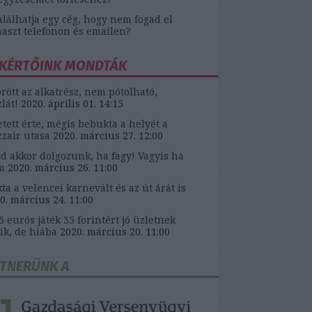
alálhatja egy cég, hogy nem fogad el
aszt telefonon és emailen?
KÉRTŐINK MONDTÁK
örött az alkatrész, nem pótolható,
zlát!
2020. április 01. 14:15
etett érte, mégis bebukta a helyét a
zair utasa
2020. március 27. 12:00
d akkor dolgozunk, ha fagy! Vagyis ha
m
2020. március 26. 11:00
ta a velencei karnevált és az út árát is
0. március 24. 11:00
5 eurós játék 35 forintért jó üzletnek
ik, de hiába
2020. március 20. 11:00
TNERÜNK A