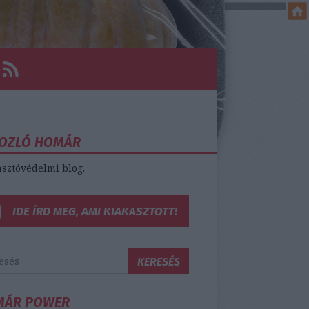
OZLÓ HOMÁR
sztóvédelmi blog.
IDE ÍRD MEG, AMI KIAKASZTOTT!
MÁR POWER