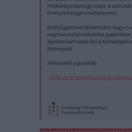
értékaránytalansága miatt. A szerződ
érvénytelenségét eredményezné.
Ettől függetlenül felmerülhet, hogy a 
megtévesztő kereskedelmi gyakorlatot 
bejelentéssel tudsz élni a Kormányhi
Hatóságnál.
Felhasznált jogszabály:
-
2013. évi V. törvény a Polgári Törvén
hiba
webshop
fogyasztói jogok
konzolvilág
gvt