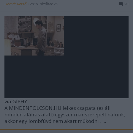
Homár Rezső
•
2019. október 25.
93
via GIPHY
A
MINDENTOLCSON.HU
lelkes csapata (ez áll
minden aláírás alatt) egyszer már szerepelt nálunk,
akkor egy
lombfúvó nem akart működni
. ...