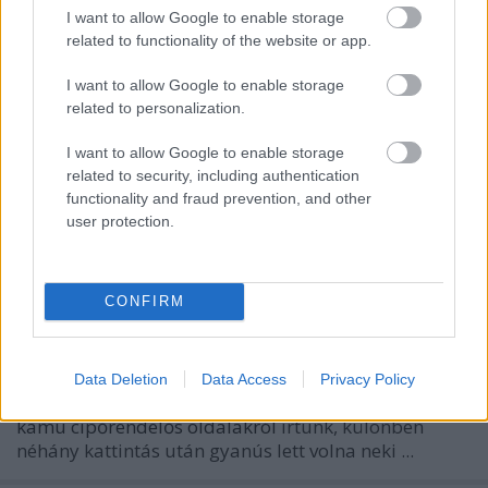
I want to allow Google to enable storage
related to functionality of the website or app.
Amíg a Föld kerek, mindig lesznek
ilyen csaló webshopok
I want to allow Google to enable storage
related to personalization.
Homár Rezső
•
2019. november 15.
105
I want to allow Google to enable storage
related to security, including authentication
functionality and fraud prevention, and other
user protection.
CONFIRM
Data Deletion
Data Access
Privacy Policy
Olvasónk nem olvasta azokat a posztokat, amit a
kamu cipőrendelős oldalakról
írtunk, különben
néhány kattintás után gyanús lett volna neki ...