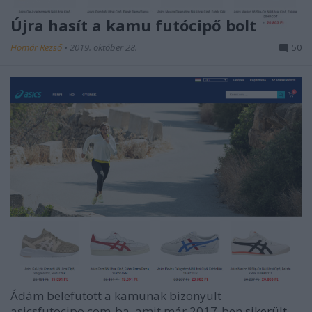
Újra hasít a kamu futócipő bolt
Homár Rezső
•
2019. október 28.
50
Ádám belefutott a kamunak bizonyult
asicsfutocipo.com-ba, amit már 2017-ben
sikerült