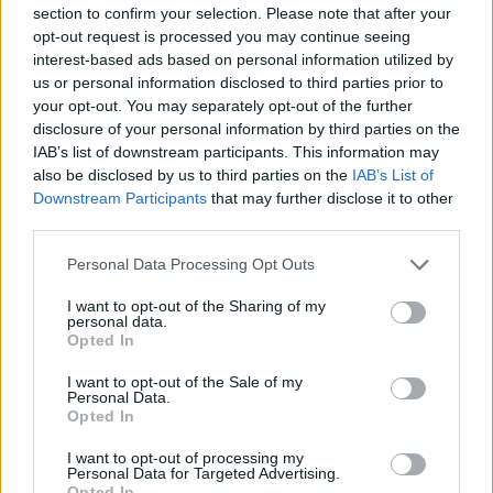
section to confirm your selection. Please note that after your
opt-out request is processed you may continue seeing
interest-based ads based on personal information utilized by
us or personal information disclosed to third parties prior to
your opt-out. You may separately opt-out of the further
disclosure of your personal information by third parties on the
Némi nemzetközi levelezés, egy kis
IAB’s list of downstream participants. This information may
pénzmozgás meg mérgelődés, és
also be disclosed by us to third parties on the
IAB’s List of
Downstream Participants
that may further disclose it to other
hopp, máris van menetrögzítő
third parties.
helyett egy új posztunk!
Please note that this website/app uses one or more Google
Personal Data Processing Opt Outs
Homár Hilda
•
2019. december 04.
84
services and may gather and store information including but
not limited to your visit or usage behaviour. You may click to
I want to opt-out of the Sharing of my
personal data.
grant or deny consent to Google and its third-party tags to
Opted In
use your data for below specified purposes in below Google
consent section.
I want to opt-out of the Sale of my
Personal Data.
Opted In
I want to opt-out of processing my
Personal Data for Targeted Advertising.
Opted In