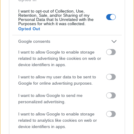
I want to opt-out of Collection, Use,
Retention, Sale, and/or Sharing of my
Personal Data that Is Unrelated with the
Purposes for which it was collected.
Levélírónkat
októberi Gearbestes, kínai
Opted Out
webáruházas posztunk
ihlette írásra. Slágvortokban
előadott sztorija szerinte ékes bizonyítéka ...
Google consents
I want to allow Google to enable storage
related to advertising like cookies on web or
device identifiers in apps.
I want to allow my user data to be sent to
Google for online advertising purposes.
I want to allow Google to send me
personalized advertising.
I want to allow Google to enable storage
related to analytics like cookies on web or
device identifiers in apps.