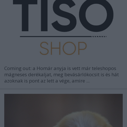
Coming out: a Homár anyja is vett már teleshopos
mágneses derékaljat, meg bevásárlókocsit is és hát
azoknak is pont az lett a vége, amire ...