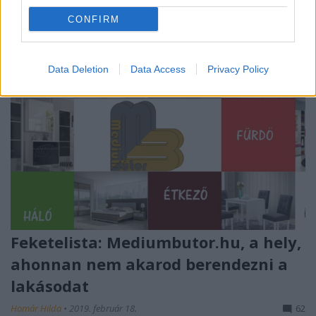
CONFIRM
Data Deletion
Data Access
Privacy Policy
Feketelista: Mediumbutor.hu, a hely,
ahonnan nem akarod berendezni a
lakásodat
Homár Hilda
•
2019. február 18.
62