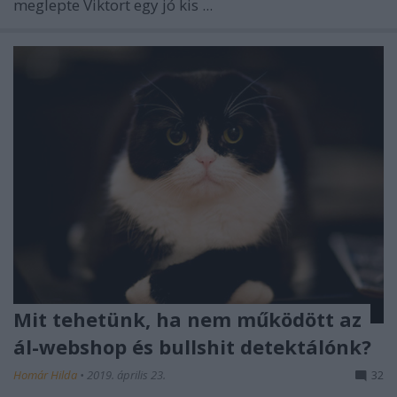
meglepte Viktort egy jó kis ...
Mit tehetünk, ha nem működött az
ál-webshop és bullshit detektálónk?
Homár Hilda
•
2019. április 23.
32