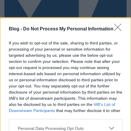
Blog -
Do Not Process My Personal Information
If you wish to opt-out of the sale, sharing to third parties, or
processing of your personal or sensitive information for
targeted advertising by us, please use the below opt-out
section to confirm your selection. Please note that after your
opt-out request is processed you may continue seeing
interest-based ads based on personal information utilized by
Emag-sztorik erős idegzetűeknek
us or personal information disclosed to third parties prior to
Homár Hilda
•
2019. április 08.
68
your opt-out. You may separately opt-out of the further
disclosure of your personal information by third parties on the
IAB’s list of downstream participants. This information may
also be disclosed by us to third parties on the
IAB’s List of
Downstream Participants
that may further disclose it to other
third parties.
Please note that this website/app uses one or more Google
Personal Data Processing Opt Outs