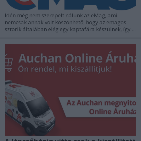
Idén még nem szerepelt nálunk az eMag, ami
nemcsak annak volt köszönhető, hogy az emagos
sztorik általában elég egy kaptafára készülnek, így ...
A lépcsőházig vitte csak a kiszállított