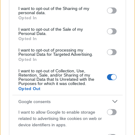
services and may gather and store information including but
Pár hete jelentették be, hogy ö
sszeolvad a
not limited to your visit or usage behaviour. You may click to
I want to opt-out of the Sharing of my
magyarországi e-kereskedelem két meghatározó
personal data.
grant or deny consent to Google and its third-party tags to
szereplője, a már nyolc országban jelenlevő Extreme
Opted In
use your data for below specified purposes in below Google
...
consent section.
I want to opt-out of the Sale of my
Personal Data.
Opted In
I want to opt-out of processing my
Personal Data for Targeted Advertising.
Opted In
I want to opt-out of Collection, Use,
Retention, Sale, and/or Sharing of my
Personal Data that Is Unrelated with the
Purposes for which it was collected.
Opted Out
Google consents
I want to allow Google to enable storage
related to advertising like cookies on web or
device identifiers in apps.
Extreme-Royal duó: se csomag, se