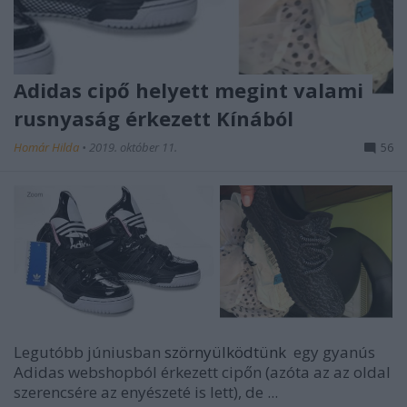
Adidas cipő helyett megint valami
rusnyaság érkezett Kínából
Homár Hilda
•
2019. október 11.
56
Legutóbb júniusban
szörnyülködtünk
egy gyanús
Adidas webshopból érkezett cipőn (azóta az az oldal
szerencsére az enyészeté is lett), de ...