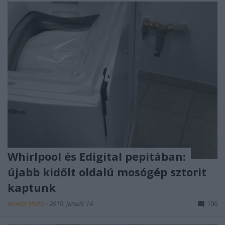
Whirlpool és Edigital pepitában:
újabb kidőlt oldalú mosógép sztorit
kaptunk
Homár Hilda
•
2019. január 14.
106