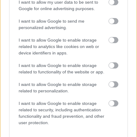
I want to allow my user data to be sent to
pénz
Google for online advertising purposes.
Homár Hilda
•
2019. február 25.
31
I want to allow Google to send me
personalized advertising.
I want to allow Google to enable storage
related to analytics like cookies on web or
device identifiers in apps.
I want to allow Google to enable storage
related to functionality of the website or app.
I want to allow Google to enable storage
related to personalization.
I want to allow Google to enable storage
related to security, including authentication
Egy akkora webshoppal bíró cégnél, mint az
functionality and fraud prevention, and other
Extreme Digital, az ember úgy képzeli, hogy
user protection.
üzemszerűen mennek a dolgok: a vásárlásnak, a ...