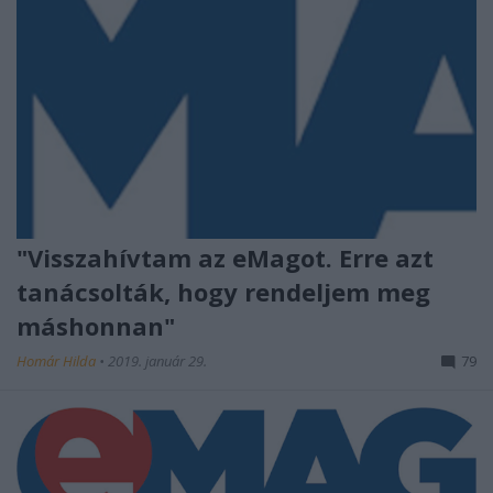
"Visszahívtam az eMagot. Erre azt
tanácsolták, hogy rendeljem meg
máshonnan"
Homár Hilda
•
2019. január 29.
79