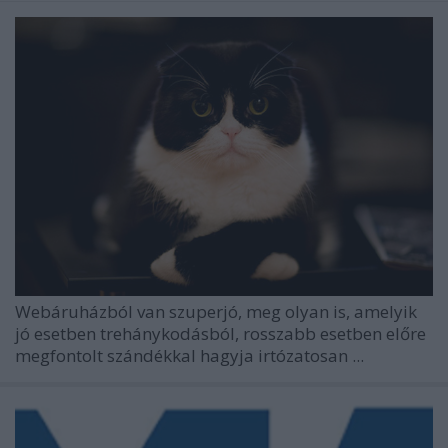
Webáruházból van szuperjó, meg olyan is, amelyik
jó esetben trehánykodásból, rosszabb esetben előre
megfontolt szándékkal hagyja irtózatosan ...