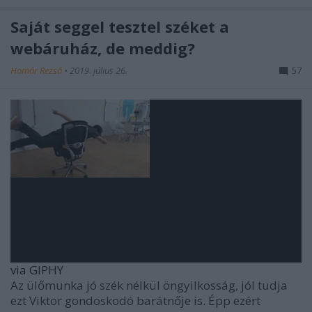
Saját seggel tesztel széket a
webáruház, de meddig?
Homár Rezső
•
2019. július 26.
57
via GIPHY
Az ülőmunka jó szék nélkül öngyilkosság, jól tudja
ezt Viktor gondoskodó barátnője is. Épp ezért