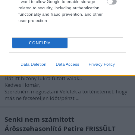
I want to allow Google to enable storage
related to security, including authentication
functionality and fraud prevention, and other
user protection.
CONFIRM
Data Deletion
Data Access
Privacy Policy
Hát itt bizony lukra futott valaki.
Kedves Homár,
Szeretném megosztani Veletek a történetemet, hogy
más ne fecséreljen időt/pénzt ...
Senki nem számított
Árösszehasonlító Petire FRISSÜLT