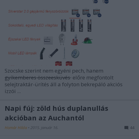
Szocske szerint nem egyéni pech, hanem
gyíkemberes összeesküvés
előre megfontolt
selejtraktár-ürítés áll a folyton bekrepáló akciós
izzói ...
Napi fúj: zöld hús duplanullás
akcióban az Auchantól
Homár Hilda
•
2015. január 16.
44