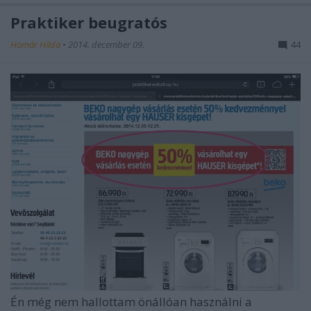
Praktiker beugratós
Homár Hilda
•
2014. december 09.
44
Én még nem hallottam önállóan használni a