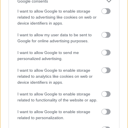
Google consents
I want to allow Google to enable storage
related to advertising like cookies on web or
Éjjel két Media Markt webshopos levelet is kaptunk,
device identifiers in apps.
amik alapján valószínűleg a technikai
support jelenleg is fejvesztve próbálja kiűzni a ...
I want to allow my user data to be sent to
Google for online advertising purposes.
Csak elvi az ajándékkártya az
I want to allow Google to send me
576KByte-nál FRISSÜLT
personalized advertising.
Homár Hilda
•
2014. december 19.
46
I want to allow Google to enable storage
related to analytics like cookies on web or
device identifiers in apps.
I want to allow Google to enable storage
related to functionality of the website or app.
I want to allow Google to enable storage
related to personalization.