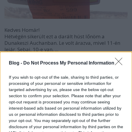
Kedves Homár!
Hétvégén sikerült ezt a darált húst lőnöm a
Dunakeszi Auchanban. Le volt árazva, mivel 11-én
lejár. Sebaj, 10-e van, ...
Blog -
Do Not Process My Personal Information
Fullba nyomták a Mall.hu-nál
Homár Hilda
•
2015. január 07.
33
If you wish to opt-out of the sale, sharing to third parties, or
processing of your personal or sensitive information for
targeted advertising by us, please use the below opt-out
section to confirm your selection. Please note that after your
opt-out request is processed you may continue seeing
interest-based ads based on personal information utilized by
us or personal information disclosed to third parties prior to
your opt-out. You may separately opt-out of the further
disclosure of your personal information by third parties on the