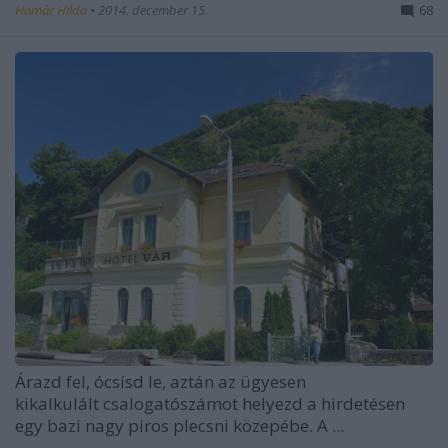
Homár Hilda
•
2014. december 15.
68
Árazd fel, ócsísd le, aztán az ügyesen
kikalkulált csalogatószámot helyezd a hirdetésen
egy bazi nagy piros plecsni közepébe. A ...