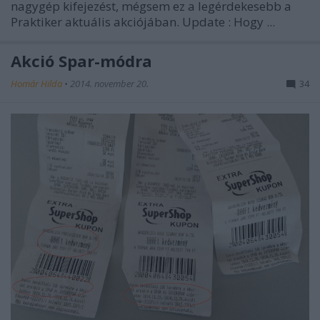
nagygép kifejezést, mégsem ez a legérdekesebb a
Praktiker aktuális akciójában.
Update
: Hogy ...
Akció Spar-módra
Homár Hilda
•
2014. november 20.
34