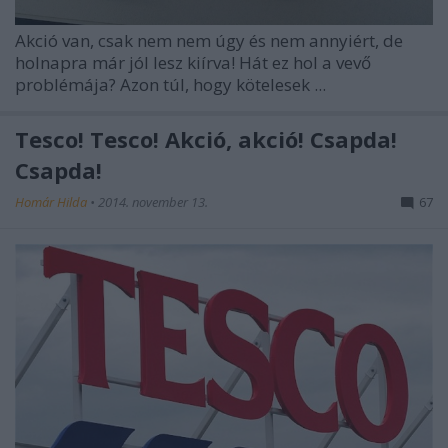
Akció van, csak nem nem úgy és nem annyiért, de
holnapra már jól lesz kiírva! Hát ez hol a vevő
problémája? Azon túl, hogy kötelesek ...
Tesco! Tesco! Akció, akció! Csapda!
Csapda!
Homár Hilda
•
2014. november 13.
67