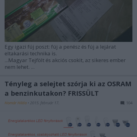
Egy igazi fúj poszt: fúj a penész és fúj a lejárat
eltakarási technika is.
...Magyar Tejfölt és akciós csokit, az sikeres ember
nem lehet. ...
Tényleg a selejtet szórja ki az OSRAM
a benzinkutakon? FRISSÜLT
Homár Hilda
•
2015. február 17.
104