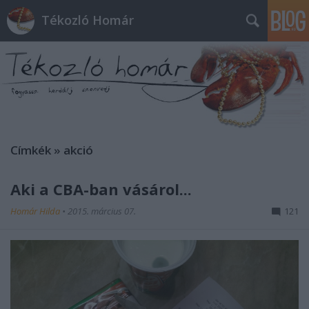
Tékozló Homár
Címkék
»
akció
Aki a CBA-ban vásárol...
Homár Hilda
•
2015. március 07.
121