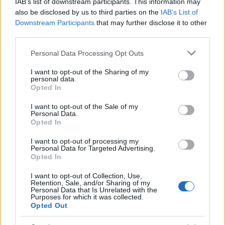
IAB’s list of downstream participants. This information may
also be disclosed by us to third parties on the
IAB’s List of
Downstream Participants
that may further disclose it to other
third parties.
Pedig ugye.
Please note that this website/app uses one or more Google
Personal Data Processing Opt Outs
A teljes igazsághoz azért hozzátartozik, hogy m
ára
services and may gather and store information including but
19%-osra szelidült
az ajánlat, a levél vasárnap
not limited to your visit or usage behaviour. You may click to
I want to opt-out of the Sharing of my
personal data.
délben jött. (Esküszöm nem ...
grant or deny consent to Google and its third-party tags to
Opted In
use your data for below specified purposes in below Google
consent section.
I want to opt-out of the Sale of my
Valami nem smakkol a Media Markt
Personal Data.
Opted In
webshopnál FRISSÜLT
I want to opt-out of processing my
Homár Hilda
•
2014. december 30.
43
Personal Data for Targeted Advertising.
Opted In
I want to opt-out of Collection, Use,
Retention, Sale, and/or Sharing of my
Personal Data that Is Unrelated with the
Purposes for which it was collected.
Opted Out