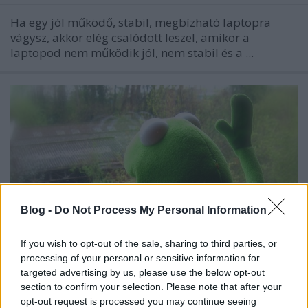
Ha egy jól működő, stabil, megbízható laptopra
vágysz, akkor elég csalódott leszel, amikor a
laptopod nem működik jól, nem stabil és a ...
Blog -
Do Not Process My Personal Information
If you wish to opt-out of the sale, sharing to third parties, or
processing of your personal or sensitive information for
targeted advertising by us, please use the below opt-out
section to confirm your selection. Please note that after your
Várakozás, te csalárd érzet szerzője
opt-out request is processed you may continue seeing