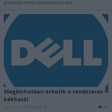
próbálják most visszaszerezni, ami ...
Megbízhatóan érkezik a rendszeres
kékhalál
Homár Rezső
•
2020. április 24.
379