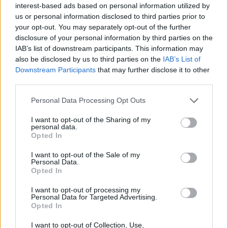
interest-based ads based on personal information utilized by
Homár Rezső
•
2020. április 23.
89
us or personal information disclosed to third parties prior to
your opt-out. You may separately opt-out of the further
Amióta itthon ülünk, a futáros-csomagos sztorik
disclosure of your personal information by third parties on the
kaptak egy egészen szokatlan mellékízt. A
nem
IAB’s list of downstream participants. This information may
tartózkodott otthon
és az
átvevő hiánya
...
also be disclosed by us to third parties on the
IAB’s List of
Downstream Participants
that may further disclose it to other
third parties.
Please note that this website/app uses one or more Google
Personal Data Processing Opt Outs
services and may gather and store information including but
not limited to your visit or usage behaviour. You may click to
I want to opt-out of the Sharing of my
personal data.
grant or deny consent to Google and its third-party tags to
Opted In
use your data for below specified purposes in below Google
consent section.
I want to opt-out of the Sale of my
Personal Data.
Opted In
I want to opt-out of processing my
Personal Data for Targeted Advertising.
Opted In
I want to opt-out of Collection, Use,