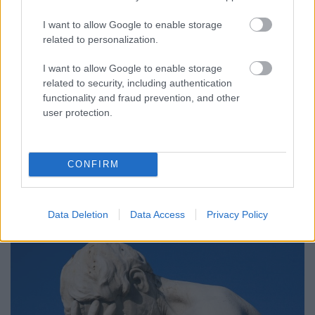
I want to allow Google to enable storage
related to personalization.
Nem mehetett be a szerelő? Nem
I want to allow Google to enable storage
related to security, including authentication
baj, nálunk szolgáltatás sem kell a
functionality and fraud prevention, and other
számlázáshoz!
user protection.
Homár Rezső
•
2020. április 21.
45
CONFIRM
Ezekben az időkben, amikor azt mondják, hogy az
utcai cipőddel be se menj a lakásba, amikor a
kiszállítások alapfogalma lett az
érintésmentes
...
Data Deletion
Data Access
Privacy Policy