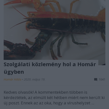
Szolgálati közlemény hol a Homár
ügyben
Homár Hilda
•
2020. május 19.
1041
Kedves olvasók! A kommentekben többen is
kérdeztétek, az elmúlt két hétben miért nem került ki
új poszt. Ennek az az oka, hogy a vírushelyzet ...