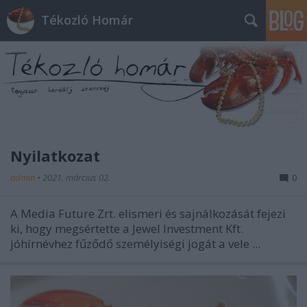
Tékozló Homár
Nyilatkozat
admin
•
2021. március 02.
0
A Media Future Zrt. elismeri és sajnálkozását fejezi
ki, hogy megsértette a Jewel Investment Kft.
jóhírnévhez fűződő személyiségi jogát a vele ...