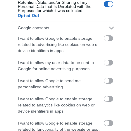
Retention, Sale, and/or Sharing of my
Nem minden Prime Home, ami
Personal Data that Is Unrelated with the
Purposes for which it was collected.
annak látszik
Opted Out
Homár Rezső
•
2020. április 22.
54
Google consents
I want to allow Google to enable storage
Névvel visszaélni egyszerű átverésnek tűnik. Végy egy
related to advertising like cookies on web or
megtalálható, ismert webshopot, kicsit alakítsd át a
device identifiers in apps.
nevét, esetleg rakd bele az ÁSZF-be ...
I want to allow my user data to be sent to
Google for online advertising purposes.
I want to allow Google to send me
personalized advertising.
I want to allow Google to enable storage
related to analytics like cookies on web or
device identifiers in apps.
I want to allow Google to enable storage
related to functionality of the website or app.