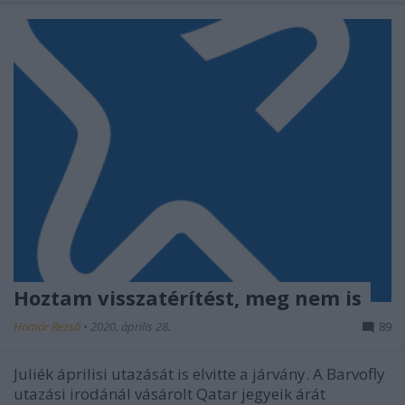
Hoztam visszatérítést, meg nem is
Homár Rezső
•
2020. április 28.
89
Juliék áprilisi utazását is elvitte a járvány. A Barvofly
utazási irodánál vásárolt Qatar jegyeik árát