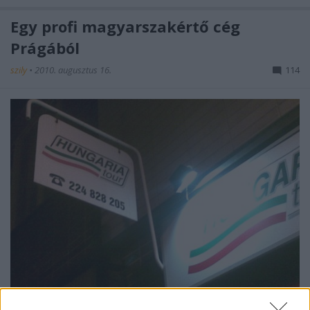
Egy profi magyarszakértő cég
Prágából
szily
•
2010. augusztus 16.
114