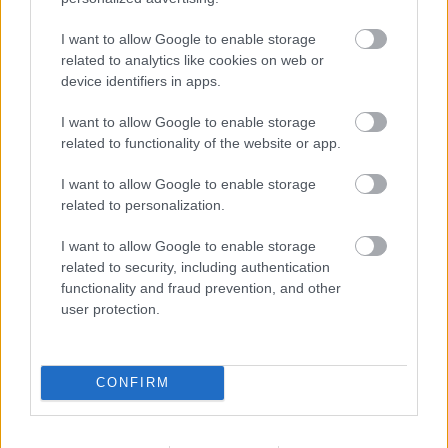
I want to allow Google to enable storage
related to analytics like cookies on web or
device identifiers in apps.
I want to allow Google to enable storage
related to functionality of the website or app.
I want to allow Google to enable storage
related to personalization.
Az igazi Naiv Ügyfél a Hey Jude-dal
I want to allow Google to enable storage
tiltakozik a béna hatóságok ellen
related to security, including authentication
functionality and fraud prevention, and other
szily
•
2010. január 05.
24
user protection.
CONFIRM