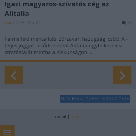
Igazi magyaros-szívatós cég az
Alitalia
szily
•
2009. július 10.
39
Falmelléki mentalitás, zűrzavar, hazugság, csőd. A -
teljes joggal - csődbe ment Alitalia ügyfélkezelési
stratégiáját mintha a Kiskunságon ...
SÜTI BEÁLLÍTÁSOK MÓDOSÍTÁSA
mobil
|
teljes