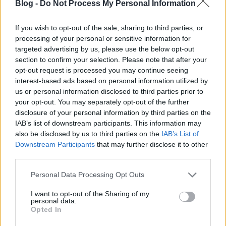
Blog -
Do Not Process My Personal Information
Bence Prágában járt, ahol bebizonyosodott a
If you wish to opt-out of the sale, sharing to third parties, or
számára, hogy a magyarsággal nem csak elvakult,
processing of your personal or sensitive information for
nacionalista alapon lehet foglalkozni, hanem bohém
targeted advertising by us, please use the below opt-out
...
section to confirm your selection. Please note that after your
opt-out request is processed you may continue seeing
interest-based ads based on personal information utilized by
A Centrum fantomtartozásokat
us or personal information disclosed to third parties prior to
exportál
your opt-out. You may separately opt-out of the further
disclosure of your personal information by third parties on the
jackyll
•
2010. augusztus 03.
95
IAB’s list of downstream participants. This information may
also be disclosed by us to third parties on the
IAB’s List of
Túlsokadik szintre fejlődött a Centrum Kft.
Downstream Participants
that may further disclose it to other
pénzbehajtási osztálya. Legújabban a külföldi cégek
third parties.
által nálunk üzemeltetett autói után EU-s ...
Please note that this website/app uses one or more Google
Personal Data Processing Opt Outs
services and may gather and store information including but
'A tulaj, Szpirosz egy loncsos-fostos
not limited to your visit or usage behaviour. You may click to
I want to opt-out of the Sharing of my
personal data.
grant or deny consent to Google and its third-party tags to
vénember volt'
Opted In
use your data for below specified purposes in below Google
szily
•
2010. augusztus 02.
109
consent section.