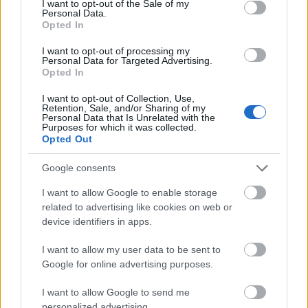
I want to opt-out of the Sale of my
Personal Data.
Opted In
Külföldön is elég szar című sorozatunk újabb
részében José Manuel Pereira da Costa óvja a
I want to opt-out of processing my
Personal Data for Targeted Advertising.
magyar turistákat Szpirosz tavernájától Korfu ...
Opted In
Hogyan veszi az ember az internetet
I want to opt-out of Collection, Use,
Retention, Sale, and/or Sharing of my
Personal Data that Is Unrelated with the
Svédországban?
Purposes for which it was collected.
Opted Out
szily
•
2010. február 04.
272
Google consents
Legutóbbi elrettentő (=szokásos) T-Home-os
I want to allow Google to enable storage
előfizetési sztorinkra
válaszul G. V. megírta, hogy
related to advertising like cookies on web or
vele hogyan történt ez az egész Svédországban. ...
device identifiers in apps.
I want to allow my user data to be sent to
Google for online advertising purposes.
I want to allow Google to send me
personalized advertising.