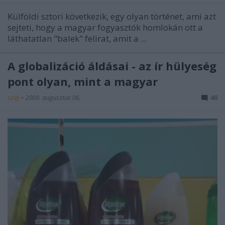
Külföldi sztori következik, egy olyan történet, ami azt
sejteti, hogy a magyar fogyasztók homlokán ott a
láthatatlan "balek" felirat, amit a ...
A globalizáció áldásai - az ír hülyeség
pont olyan, mint a magyar
szily
•
2009. augusztus 06.
48