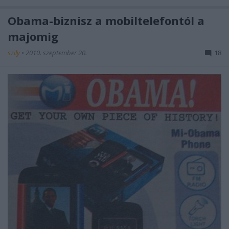
Obama-biznisz a mobiltelefontól a
majomig
szily
•
2010. szeptember 20.
18