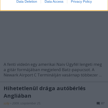
Data Deletion
Data Access
Privacy Policy
A fenti videón egy amerikai Naiv Ügyfél lengeti meg
a gitár formájában megjelenő Batz-papucsot. A
Newark Airport C Terminálján vasárnap többezer ...
Hihetetlenül drága autóbérlés
Angliában
szily
•
2009. szeptember 25.
87